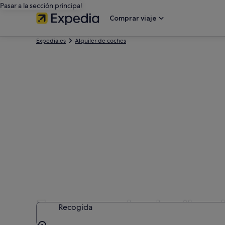
Pasar a la sección principal
Comprar viaje
Expedia.es
Alquiler de coches
Empresas de alquiler d
Recogida