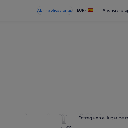
•
Abrir aplicación
EUR
Anunciar alo
e coches de tipo Mini en Fr
Entrega en el lugar de 