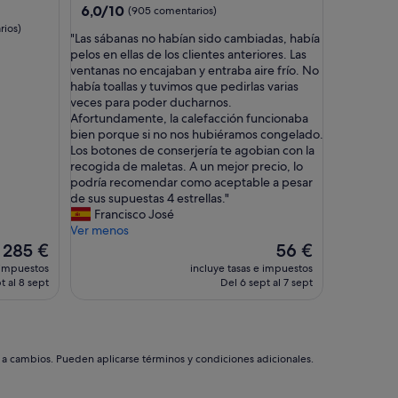
4.0 estrellas
6.0
6,0/10
(905 comentarios)
y
sobre
rios)
l
"
"Las sábanas no habían sido cambiadas, había
10,
i
L
pelos en ellas de los clientes anteriores. Las
(905 comentarios)
n
a
ventanas no encajaban y entraba aire frío. No
d
s
había toallas y tuvimos que pedirlas varias
a
s
veces para poder ducharnos.
"
á
Afortundamente, la calefacción funcionaba
b
bien porque si no nos hubiéramos congelado.
a
Los botones de conserjería te agobian con la
n
recogida de maletas. A un mejor precio, lo
a
podría recomendar como aceptable a pesar
s
de sus supuestas 4 estrellas."
n
Francisco José
o
Ver menos
h
El
El
285 €
56 €
a
precio
precio
 impuestos
incluye tasas e impuestos
b
actual
actual
t al 8 sept
Del 6 sept al 7 sept
í
es
es
a
de
de
n
285 €
56 €
s
i
s a cambios. Pueden aplicarse términos y condiciones adicionales.
d
o