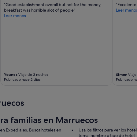
"Good establishment overall but not for the money,
"Excelente 
breakfast was horrible alot of people"
Leer meno
Leer menos
Younes
Viaje de 3 noches
Simon
Viaje
Publicado hace 2 días
Publicado ha
ruecos
ara familias en Marruecos
r en Expedia.es. Busca hoteles en
Usa los filtros para ver los ho
tema, nombre o tipo de hotel, de