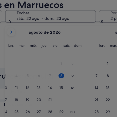
as en Marruecos
Agadir
Esauira
Fechas
Per
sáb., 22 ago. - dom., 23 ago.
2 p
Tus
agosto de 2026
meses
actuales
son
lunes
martes
miércoles
jueves
viernes
sábado
domingo
lunes
lun.
mar.
mié.
jue.
vie.
sáb.
dom.
lun.
mar.
August
de
2026
Agadir
Esauira
1
1
2
y
September
ruecos: consulta
3
4
5
6
7
8
7
8
9
de
2026.
10
11
12
13
14
15
14
15
16
Mañana
9 ago - 10 ago
17
18
19
20
21
22
21
22
23
En dos semanas
21 ago - 23 ago
24
25
26
27
28
29
28
29
30