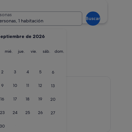
Taghazout
sonas
Buscar
ersonas, 1 habitación
septiembre de 2026
martes
miércoles
jueves
viernes
sábado
domingo
mié.
jue.
vie.
sáb.
dom.
Taghazout
2
3
4
5
6
9
10
11
12
13
16
17
18
19
20
23
24
25
26
27
Ver mapa
30