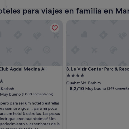
31
teles para viajes en familia en Ma
ou
b Agdal Medina All Inclusive
Le Vizir Center Parc & Resort
ou
b Agdal Medina All Inclusive
Le Vizir Center Parc & Resort
 Club Agdal Medina All
3. Le Vizir Center Parc & Res
Alojamiento
nto
de
Ouahat Sidi Brahim
4.0 estrellas
8.2
8,2/10
Muy bueno
-Kasbah
(249 comentar
sobre
las
Muy bueno
(1.000 comentarios)
10,
pero para ser um hotel 5 estrellas
Muy
era siempre igual… para mi poca
bueno,
ra um hotel 5 estrellas. Las pizzas
(249 comentarios)
ecir que eran buenissimas! Um
omentarios)
gradecimiento a las senhoras de la