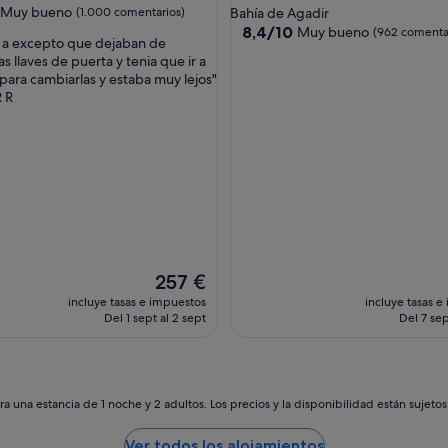
de
las
Muy bueno
(1.000 comentarios)
Bahía de Agadir
4.0 estrellas
8.4
8,4/10
Muy bueno
(962 comenta
 a excepto que dejaban de
sobre
as llaves de puerta y tenia que ir a
10,
para cambiarlas y estaba muy lejos"
Muy
 R
omentarios)
bueno,
(962 comentarios)
El
257 €
precio
incluye tasas e impuestos
incluye tasas e
actual
Del 1 sept al 2 sept
Del 7 sep
es
de
257 €
a una estancia de 1 noche y 2 adultos. Los precios y la disponibilidad están sujeto
Ver todos los alojamientos