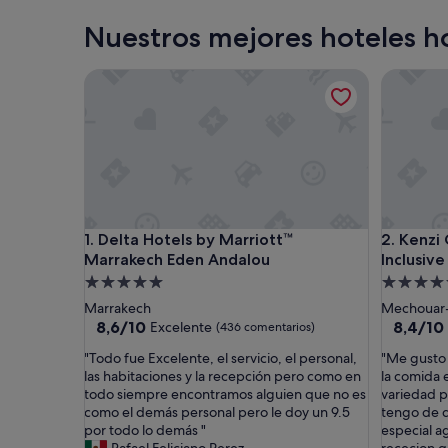
Nuestros mejores hoteles ho
Delta Hotels by Marriott™ Marrakech Eden Andal
Kenzi Clu
Delta Hotels by Marriott™ Marrakech Eden Andal
Kenzi Clu
1. Delta Hotels by Marriott™
2. Kenzi
Marrakech Eden Andalou
Inclusive
Alojamiento
Alojamie
de
de
Marrakech
Mechouar
5.0 estrellas
5.0 estrel
8.6
8.4
8,6/10
8,4/10
Excelente
(436 comentarios)
sobre
sobre
"
"
"Todo fue Excelente, el servicio, el personal,
"Me gusto 
10,
10,
T
M
las habitaciones y la recepción pero como en
la comida 
Excelente,
Muy
o
e
todo siempre encontramos alguien que no es
variedad pa
(436 comentarios)
bueno,
d
g
como el demás personal pero le doy un 9.5
tengo de d
(1.000 c
o
u
por todo lo demás "
especial a
f
s