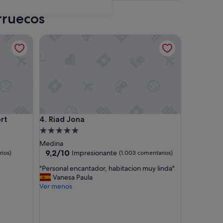
rruecos
Riad Jona
Riad Jona
ort
4. Riad Jona
Alojamiento
de
Medina
5.0 estrellas
9.2
9,2/10
Impresionante
ios)
(1.003 comentarios)
sobre
"
"Personal encantador, habitacion muy linda"
10,
P
Vanesa Paula
Impresionante,
e
Ver menos
(1.003 comentarios)
r
s
o
n