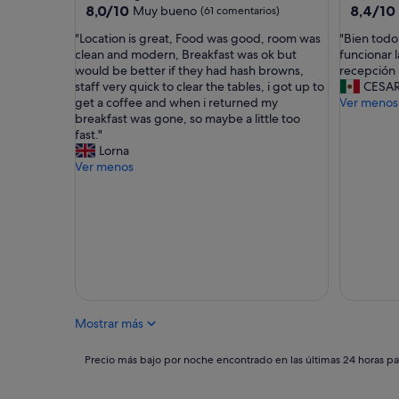
l
r
5.0 estrellas
5.0 estrel
8.0
8.4
8,0/10
8,4/10
Muy bueno
(61 comentarios)
p
e
sobre
sobre
e
l
"
"
"Location is great, Food was good, room was
"Bien todo
10,
10,
r
l
L
B
clean and modern, Breakfast was ok but
funcionar l
Muy
Muy
s
a
o
i
would be better if they had hash browns,
recepción 
bueno,
bueno,
o
s
c
e
staff very quick to clear the tables, i got up to
CESAR
(61 comentarios)
(1.000 c
n
l
a
n
get a coffee and when i returned my
Ver menos
a
a
t
t
breakfast was gone, so maybe a little too
l
c
i
o
fast."
,
o
o
d
Lorna
l
m
n
o
Ver menos
a
i
i
a
s
d
s
e
h
a
g
x
a
e
r
c
b
r
e
e
i
a
a
p
t
s
t
t
a
i
,
o
c
e
F
q
i
m
Mostrar más
o
u
o
p
o
e
n
r
d
d
Precio
Precio más bajo por noche encontrado en las últimas 24 horas par
e
e
w
e
más
s
i
a
j
bajo