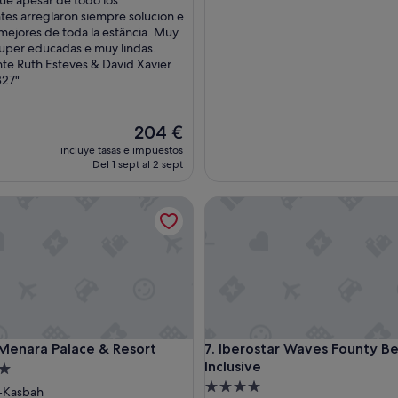
ue apesar de todo los
tes arreglaron siempre solucion e
 mejores de toda la estância. Muy
uper educadas e muy lindas.
e Ruth Esteves & David Xavier
27"
El
204 €
precio
incluye tasas e impuestos
actual
Del 1 sept al 2 sept
es
de
nara Palace & Resort
Iberostar Waves Founty Beach 
204 €
nara Palace & Resort
Iberostar Waves Founty Beach 
 Menara Palace & Resort
7. Iberostar Waves Founty Be
Inclusive
nto
Alojamiento
-Kasbah