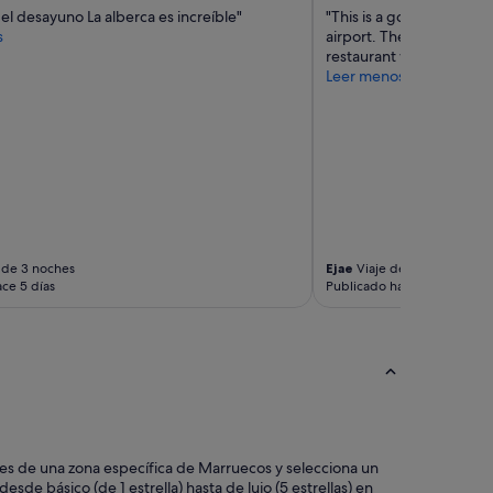
a
el desayuno La alberca es increíble"
"This is a good hotel if 
s
s
airport. The room was cl
d
restaurant was good. It
e
Leer menos
l
o
s
c
l
i
e
n
t
e
 de 3 noches
Ejae
Viaje de 1 noche
ce 5 días
Publicado hace 5 días
s
a
n
t
e
r
i
o
r
e
teles de una zona específica de Marruecos y selecciona un
s
sde básico (de 1 estrella) hasta de lujo (5 estrellas) en