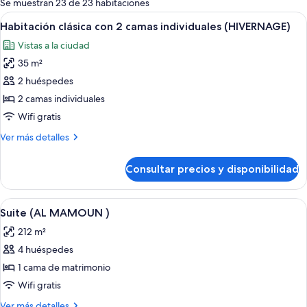
Se muestran 23 de 23 habitaciones
las
Abrir
Una cama doble con una manta roja, u
5
Habitación clásica con 2 camas individuales (HIVERNAGE)
habitaciones
todas
Vistas a la ciudad
las
35 m²
fotos
de
2 huéspedes
Habitación
2 camas individuales
clásica
Wifi gratis
con
Más
Ver más detalles
2
detalles
camas
de
Consultar precios y disponibilidad
Habitación
individuales
clásica
(HIVERNAGE)
con
Abrir
Una sala amplia con muebles ornamen
6
2
Suite (AL MAMOUN )
todas
camas
212 m²
individuales
las
(HIVERNAGE)
4 huéspedes
fotos
de
1 cama de matrimonio
Suite
Wifi gratis
(AL
Más
Ver más detalles