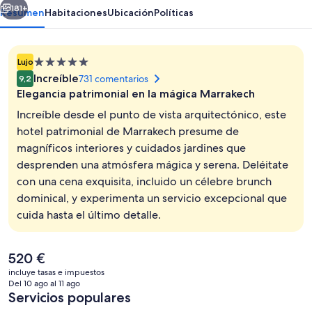
181+
Resumen
Habitaciones
Ubicación
Políticas
Alojamiento
Lujo
de
Increíble
731 comentarios
9,2
5.0 estrellas
Elegancia patrimonial en la mágica Marrakech
Increíble desde el punto de vista arquitectónico, este
hotel patrimonial de Marrakech presume de
magníficos interiores y cuidados jardines que
Una piscina cubierta, una piscina al air
desprenden una atmósfera mágica y serena. Deléitate
con una cena exquisita, incluido un célebre brunch
dominical, y experimenta un servicio excepcional que
cuida hasta el último detalle.
El
520 €
precio
incluye tasas e impuestos
actual
Del 10 ago al 11 ago
es
Servicios populares
de