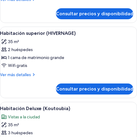
MAMOUN
detalles
)
de
Consultar precios y disponibilidad
Suite
(AL
MAMOUN
Abrir
Una habitación de hotel con una cama
7
)
Habitación superior (HIVERNAGE)
todas
35 m²
las
2 huéspedes
fotos
de
1 cama de matrimonio grande
Habitación
Wifi gratis
superior
Más
Ver más detalles
(HIVERNAGE)
detalles
de
Consultar precios y disponibilidad
Habitación
superior
(HIVERNAGE)
Abrir
Un dormitorio ordenado con una cama
6
Habitación Deluxe (Koutoubia)
todas
Vistas a la ciudad
las
35 m²
fotos
de
3 huéspedes