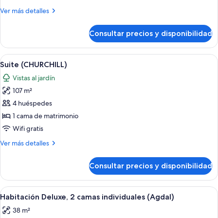
Deluxe
Más
Ver más detalles
(Agdal)
detalles
de
Consultar precios y disponibilidad
Habitación
Deluxe
(Agdal)
Abrir
Una habitación de hotel con una cama 
7
Suite (CHURCHILL)
todas
Vistas al jardín
las
107 m²
fotos
de
4 huéspedes
Suite
1 cama de matrimonio
(CHURCHILL)
Wifi gratis
Más
Ver más detalles
detalles
de
Consultar precios y disponibilidad
Suite
(CHURCHILL)
Abrir
Habitación de hotel con dos camas, vis
6
Habitación Deluxe, 2 camas individuales (Agdal)
todas
38 m²
las