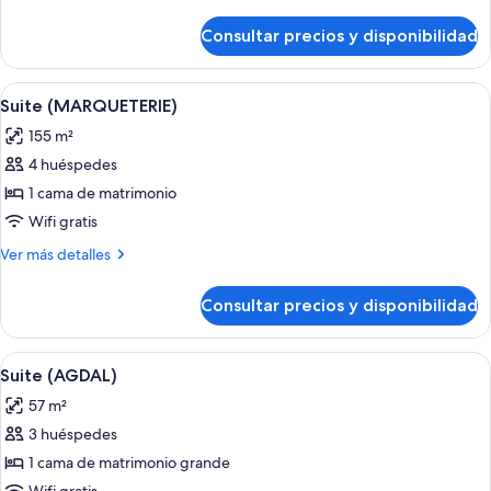
detalles
de
Consultar precios y disponibilidad
Suite
(PARK)
Abrir
Un dormitorio amplio con una cama gran
6
Suite (MARQUETERIE)
todas
155 m²
las
4 huéspedes
fotos
de
1 cama de matrimonio
Suite
Wifi gratis
(MARQUETERIE)
Más
Ver más detalles
detalles
de
Consultar precios y disponibilidad
Suite
(MARQUETERIE)
Abrir
Habitación de hotel con cama, televisi
5
Suite (AGDAL)
todas
57 m²
las
3 huéspedes
fotos
de
1 cama de matrimonio grande
Suite