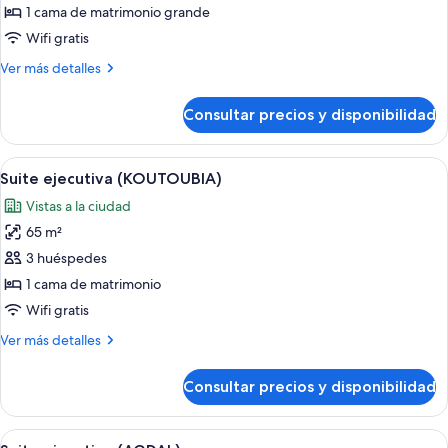
Habitación
1 cama de matrimonio grande
Deluxe
Wifi gratis
(Koutoubia)
Más
Ver más detalles
detalles
de
Consultar precios y disponibilidad
Habitación
Deluxe
(Koutoubia)
Abrir
Habitación de hotel con una cama gran
6
Suite ejecutiva (KOUTOUBIA)
todas
Vistas a la ciudad
las
65 m²
fotos
de
3 huéspedes
Suite
1 cama de matrimonio
ejecutiva
Wifi gratis
(KOUTOUBIA)
Más
Ver más detalles
detalles
de
Consultar precios y disponibilidad
Suite
ejecutiva
(KOUTOUBIA)
Abrir
Habitación de hotel con una cama gran
5