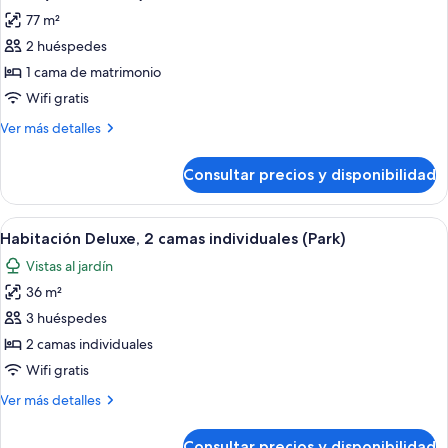
todas
77 m²
las
2 huéspedes
fotos
de
1 cama de matrimonio
Suite
Wifi gratis
(BALDAQUIN)
Más
Ver más detalles
detalles
de
Consultar precios y disponibilidad
Suite
(BALDAQUIN)
Abrir
Habitación de hotel con dos camas, vis
6
Habitación Deluxe, 2 camas individuales (Park)
todas
Vistas al jardín
las
36 m²
fotos
de
3 huéspedes
Habitación
2 camas individuales
Deluxe,
Wifi gratis
2
Más
Ver más detalles
camas
detalles
individuales
de
Consultar precios y disponibilidad