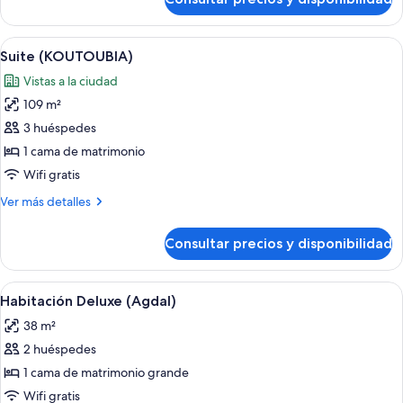
Habitación
(Park)
Deluxe,
2
Abrir
Habitación de hotel con una cama grand
6
camas
Suite (KOUTOUBIA)
todas
individuales
Vistas a la ciudad
(Park)
las
109 m²
fotos
de
3 huéspedes
Suite
1 cama de matrimonio
(KOUTOUBIA)
Wifi gratis
Más
Ver más detalles
detalles
de
Consultar precios y disponibilidad
Suite
(KOUTOUBIA)
Abrir
Habitación de hotel con una cama grande
6
Habitación Deluxe (Agdal)
todas
38 m²
las
2 huéspedes
fotos
de
1 cama de matrimonio grande
Habitación
Wifi gratis