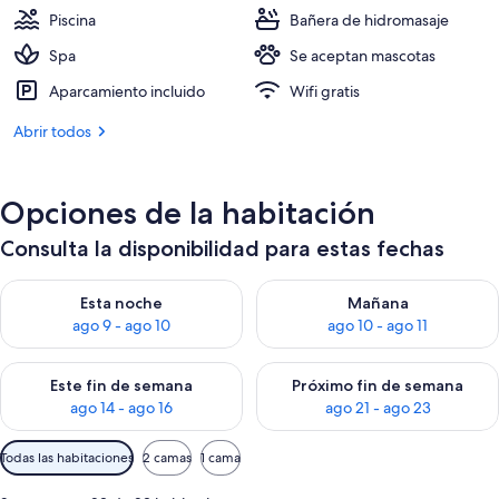
520 €
Piscina
Bañera de hidromasaje
Spa
Se aceptan mascotas
Aparcamiento incluido
Wifi gratis
Abrir todos
Opciones de la habitación
Consulta la disponibilidad para estas fechas
Consulta la disponibilidad para esta noche, ago 9 - ago 10
Consulta la disponibilidad par
Esta noche
Mañana
ago 9 - ago 10
ago 10 - ago 11
Consulta la disponibilidad para este fin de semana, ago 14 - a
Consulta la disponibilidad par
Este fin de semana
Próximo fin de semana
ago 14 - ago 16
ago 21 - ago 23
Filtros
Todas las habitaciones
2 camas
1 cama
disponibles
para