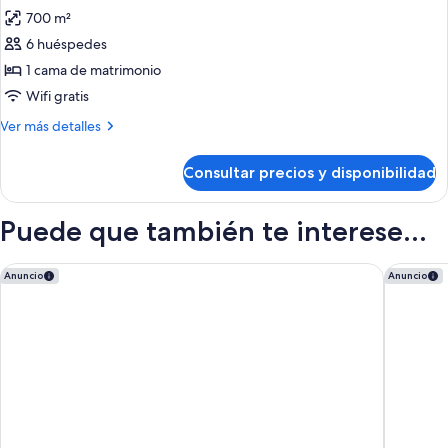
700 m²
fotos
de
6 huéspedes
Habitación
1 cama de matrimonio
(Riad)
Wifi gratis
Más
Ver más detalles
detalles
de
Consultar precios y disponibilidad
Habitación
(Riad)
Puede que también te interese...
Royal Mansour Marrakech
Sofitel M
Anuncio
Anuncio