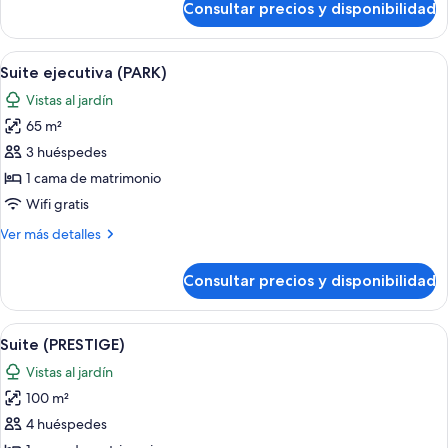
Consultar precios y disponibilidad
Habitación
(Koutoubia)
Deluxe,
2
Abrir
Una cama grande con cabecera oscura,
5
camas
Suite ejecutiva (PARK)
todas
individuales
Vistas al jardín
(Koutoubia)
las
65 m²
fotos
de
3 huéspedes
Suite
1 cama de matrimonio
ejecutiva
Wifi gratis
(PARK)
Más
Ver más detalles
detalles
de
Consultar precios y disponibilidad
Suite
ejecutiva
(PARK)
Abrir
Una cama grande con sábanas blancas y
5
Suite (PRESTIGE)
todas
Vistas al jardín
las
100 m²
fotos
de
4 huéspedes