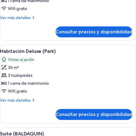
Suite
1 cama de matrimonio
(PRESTIGE)
Wifi gratis
Más
Ver más detalles
detalles
de
Consultar precios y disponibilidad
Suite
(PRESTIGE)
Abrir
Habitación de hotel con una cama grand
5
Habitación Deluxe (Park)
todas
Vistas al jardín
las
36 m²
fotos
de
3 huéspedes
Habitación
1 cama de matrimonio
Deluxe
Wifi gratis
(Park)
Más
Ver más detalles
detalles
de
Consultar precios y disponibilidad
Habitación
Deluxe
(Park)
Abrir
Un dormitorio espacioso con una cama 
6
Suite (BALDAQUIN)