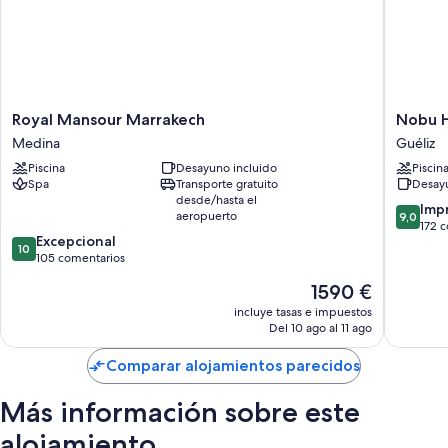
Royal
Nobu
Royal Mansour Marrakech
Nobu H
Mansour
Hotel
Medina
Guéliz
Marrakech
Marrake
Piscina
Desayuno incluido
Piscin
Medina
Guéliz
Spa
Transporte gratuito
Desayu
desde/hasta el
9.0
Imp
aeropuerto
9,0
sobre
172 
10.0
Excepcional
10,
10
sobre
105 comentarios
Impresi
10,
172 com
El
1590 €
Excepcional,
precio
105 comentarios
incluye tasas e impuestos
actual
Del 10 ago al 11 ago
es
de
Comparar alojamientos parecidos
1590 €
Más información sobre este
alojamiento