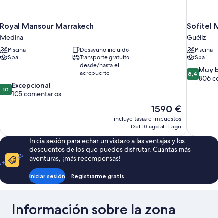
Royal Mansour Marrakech
Sofitel 
Medina
Guéliz
Piscina
Desayuno incluido
Piscina
Spa
Transporte gratuito
Spa
desde/hasta el
8.4
Muy 
aeropuerto
8,4
sobre
806 c
10.0
Excepcional
10,
10
sobre
105 comentarios
Muy
10,
bueno,
El
1590 €
Excepcional,
806 comen
precio
incluye tasas e impuestos
105 comentarios
actual
Del 10 ago al 11 ago
es
Inicia sesión para echar un vistazo a las ventajas y los
de
descuentos de los que puedes disfrutar. Cuantas más
1590 €
aventuras, ¡más recompensas!
Iniciar sesión
Registrarme gratis
Información sobre la zona