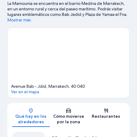
La Mamounia se encuentra en el barrio Medina de Marrakech,
en un entorno rural y cerca del paseo marítimo. Podrás visitar
lugares emblemáticos como Bab Jedid y Plaza de Yamaa el Fna.
También merece la pena acercarse a Mezquita Koutoubia.
Mostrar más
Practica tu swing asistiendo a clases en un campo de golf
cercano o disfruta de otras actividades al aire libre, como el
ciclismo de montaña.
Ver guía de viaje de Marrakech
Avenue Bab - Jdid, Marrakech, 40 040
Ver en el mapa
Mapa
Qué hay en los
Cómo moverse
Restaurantes
alrededores
por la zona