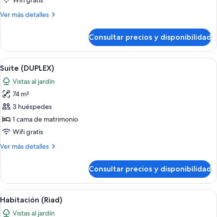
Wifi gratis
(AGDAL)
Más
Ver más detalles
detalles
de
Consultar precios y disponibilidad
Suite
(AGDAL)
Abrir
Habitación de hotel con una cama grand
6
Suite (DUPLEX)
todas
Vistas al jardín
las
74 m²
fotos
de
3 huéspedes
Suite
1 cama de matrimonio
(DUPLEX)
Wifi gratis
Más
Ver más detalles
detalles
de
Consultar precios y disponibilidad
Suite
(DUPLEX)
Abrir
Una habitación de hotel con una cama 
7
Habitación (Riad)
todas
Vistas al jardín
las