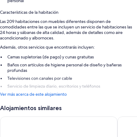
personal
Características de la habitación
Las 209 habitaciones con muebles diferentes disponen de
comodidades entre las que se incluyen un servicio de habitaciones las
24 horas y sábanas de alta calidad, además de detalles como aire
acondicionado y albornoces.
Además, otros servicios que encontrarás incluyen:
Camas supletorias (de pago) y cunas gratuitas
Baños con artículos de higiene personal de diseño y bañeras
profundas
Televisiones con canales por cable
Servicio de limpieza diario, escritorios y teléfonos
Ver más acerca de este alojamiento
Alojamientos similares
Royal Mansour Marrakech
Nobu Ho