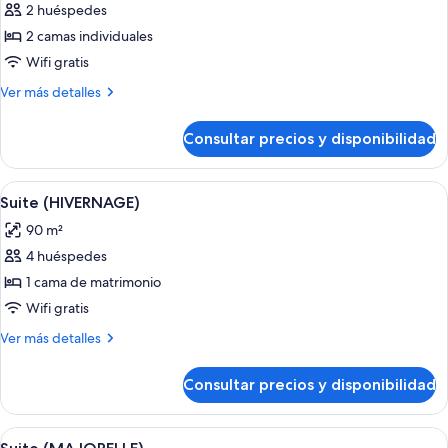
2 huéspedes
fotos
de
2 camas individuales
Habitación
Wifi gratis
Deluxe,
Más
Ver más detalles
2
detalles
camas
de
Consultar precios y disponibilidad
Habitación
individuales
Deluxe,
(Agdal)
2
Abrir
Una habitación de hotel con una cam
7
camas
Suite (HIVERNAGE)
todas
individuales
90 m²
(Agdal)
las
4 huéspedes
fotos
de
1 cama de matrimonio
Suite
Wifi gratis
(HIVERNAGE)
Más
Ver más detalles
detalles
de
Consultar precios y disponibilidad
Suite
(HIVERNAGE)
Abrir
Un dormitorio amplio con una cama gra
8