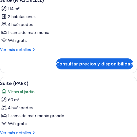
Suite (MAJORELLE)
todas
114 m²
las
2 habitaciones
fotos
de
4 huéspedes
Suite
1 cama de matrimonio
(MAJORELLE)
Wifi gratis
Más
Ver más detalles
detalles
de
Consultar precios y disponibilidad
Suite
(MAJORELLE)
Abrir
Habitación de hotel elegante con una
5
Suite (PARK)
todas
Vistas al jardín
las
60 m²
fotos
de
4 huéspedes
Suite
1 cama de matrimonio grande
(PARK)
Wifi gratis
Más
Ver más detalles