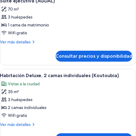
Suite ejecutiva (AGDAL)
todas
70 m²
las
3 huéspedes
fotos
de
1 cama de matrimonio
Suite
Wifi gratis
ejecutiva
Más
Ver más detalles
(AGDAL)
detalles
de
Consultar precios y disponibilidad
Suite
ejecutiva
(AGDAL)
Abrir
Habitación de hotel con dos camas, vis
6
Habitación Deluxe, 2 camas individuales (Koutoubia)
todas
Vistas a la ciudad
las
35 m²
fotos
de
3 huéspedes
Habitación
2 camas individuales
Deluxe,
Wifi gratis
2
Más
Ver más detalles
camas
detalles
individuales
de