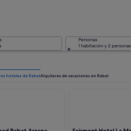
Un reloj
a
Personas
a
1 habitación y 2 personas
Un edific
res hoteles de Rabat
Alquileres de vacaciones en Rabat
 Rabat Arzana
Fairmont Hotel La Marina Rab
rica con murallas y torres de piedra, palmeras y gente caminando.
rad Rabat Arzana
Fairmont Hotel La Ma