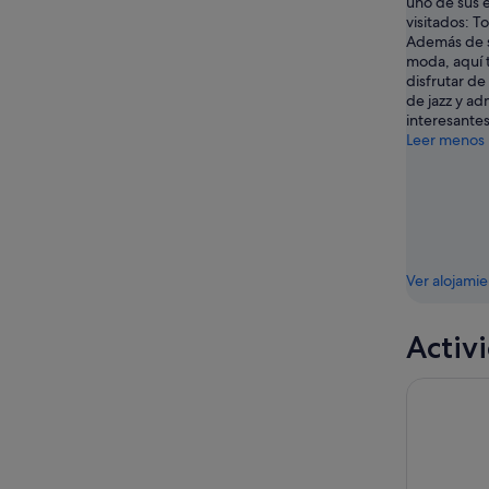
uno de sus 
visitados: T
Además de s
moda, aquí 
disfrutar de
de jazz y a
interesantes
Leer menos
Ver alojami
Activ
eSIM: Paqu