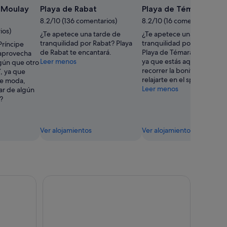
e Moulay
Playa de Rabat
Playa de Témara
8.2/10 (136 comentarios)
8.2/10 (16 comentarios)
ios)
¿Te apetece una tarde de
¿Te apetece una tarde de
tranquilidad por Rabat? Playa
tranquilidad por Harhoura?
Príncipe
de Rabat te encantará.
Playa de Témara te encanta
 aprovecha
Leer menos
ya que estás aquí, ¿por qu
lgún que otro
recorrer la bonita costa o
, ya que
relajarte en el spa?
de moda,
Leer menos
ar de algún
?
Ver alojamientos
Ver alojamientos
rroquí con música
Excursión privada de un día desde Casablanca a Ra