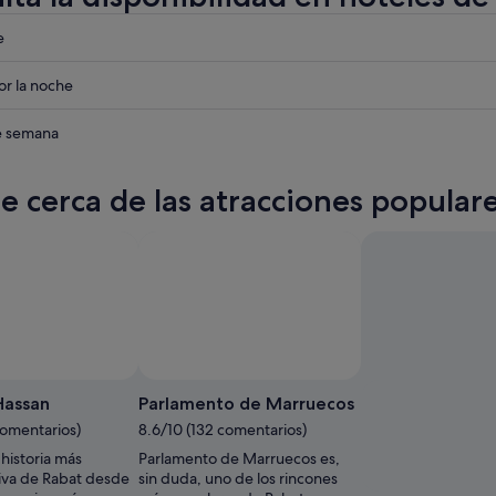
eba
e
eba
r la noche
eba
de semana
te cerca de las atracciones popular
/ The Moroccan National
Foto
gratuita
Hassan
Parlamento de Marruecos
de
comentarios)
8.6/10 (132 comentarios)
©
historia más
Parlamento de Marruecos es,
ONMT
iva de Rabat desde
sin duda, uno de los rincones
/