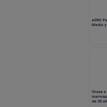
eSIM: Pa
Medio y 
Únase a l
Únase a
marroqui
de 35 an