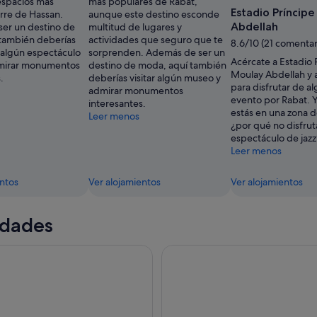
espacios más
más populares de Rabat,
The
Estadio Príncip
orre de Hassan.
aunque este destino esconde
Moroccan
Abdellah
er un destino de
multitud de lugares y
National
también deberías
actividades que seguro que te
Tourist
8.6/10 (21 comentar
 algún espectáculo
sorprenden. Además de ser un
Office
Acércate a Estadio 
dmirar monumentos
destino de moda, aquí también
Moulay Abdellah y
.
deberías visitar algún museo y
para disfrutar de a
admirar monumentos
evento por Rabat. Y
interesantes.
estás en una zona 
Leer menos
¿por qué no disfrut
espectáculo de jazz
Leer menos
entos
Ver alojamientos
Ver alojamientos
idades
ete Airalo para Oriente Medio y Norte de África
Restaurante Rabat Almuerzo ma