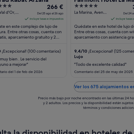
El
5
266 €
Rabat Sale
precio
out
Val d'Or,
La Marina, Avenue
Del 25 ago al 26 ago
Del 24 a
ura
de Fes Salé
es
of
incluye tasas e impuestos
incluye tasas
ura Rabat-
Rabat-Sale-
de
5
e en este complejo de lujo de
Quédate en este hotel de lujo d
énitra
Kenitra
266 €
ra. Entre otras cosas, cuenta con
Entre otras cosas, cuenta con wif
ratis, aparcamiento gratuito y 2
por
aparcamiento con asistencia gra
s al aire libre. Algo que los
un spa completo. Dos atraccion
noche
des ...
turísticas ...
del
0
¡Excepcional! (100 comentarios)
9,4
/
10
¡Excepcional! (125 comen
25
Lujo
muy bien . Le servicio del
ago
yuno a mejorar"
"Todo de excelente calidad"
al
a
ario del 1 de feb de 2026
Comentario del 25 de may de 2025
26
ago
Ver los 675 alojamientos e
Precio más bajo por noche encontrado en las últimas 24 ho
y 2 adultos. Los precios y la disponibilidad están sujet
términos y condiciones adicion
lta la disponibilidad en hoteles de