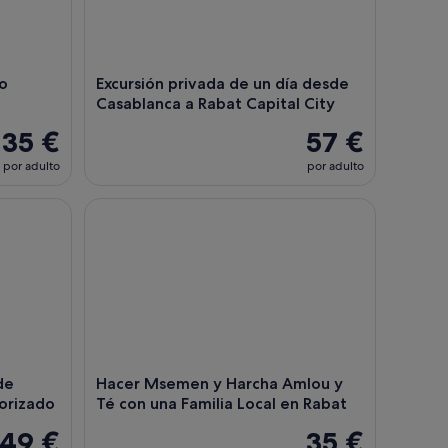
o
Excursión privada de un día desde
Casablanca a Rabat Capital City
35 €
57 €
por adulto
por adulto
5 años de experiencia)
abat con guía turístico autorizado
Hacer Msemen y Harcha Amlou y Té con una Famili
de
Hacer Msemen y Harcha Amlou y
torizado
Té con una Familia Local en Rabat
49 €
35 €