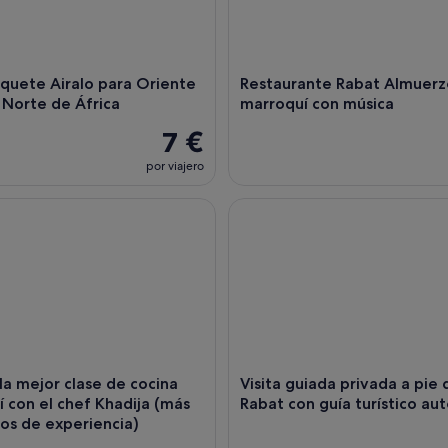
quete Airalo para Oriente
Restaurante Rabat Almuerz
Norte de África
marroquí con música
7 €
por viajero
a mejor clase de cocina marroquí con el chef Khadija (más de 3
Visita guiada privada a pie de R
 la mejor clase de cocina
Visita guiada privada a pie 
́ con el chef Khadija (más
Rabat con guía turístico au
̃os de experiencia)