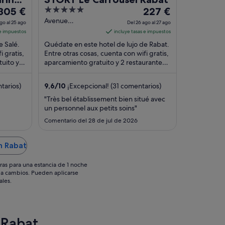
El
5
El
305 €
227 €
precio
out
precio
Avenue
go al 25 ago
Del 26 ago al 27 ago
Moustapha
es
of
es
 e impuestos
incluye tasas e impuestos
Assayeh Rabat
de
5
de
e Salé.
Quédate en este hotel de lujo de Rabat.
Rabat
305 €
227 €
i gratis,
Entre otras cosas, cuenta con wifi gratis,
tuito y
por
aparcamiento gratuito y 2 restaurantes.
por
es
Dos atracciones turísticas populares ...
noche
noche
del
del
tarios)
9,6
/
10
¡Excepcional! (31 comentarios)
24
26
"Très bel établissement bien situé avec
ago
ago
un personnel aux petits soins"
l
al
Comentario del 28 de jul de 2026
25
27
ago
ago
n Rabat
ras para una estancia de 1 noche
os a cambios. Pueden aplicarse
ales.
 Rabat