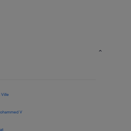
Acra
Ville
l Mohammed V
at