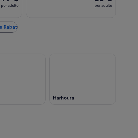
por adulto
por adulto
de Rabat
Harhoura
Acra