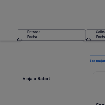
Entrada
Salid
Fecha
Fech
Ver mapa
Los mejo
Conrad
Una fortaleza histó
Viaja a Rabat
Con