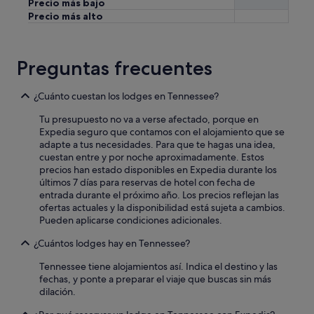
Precio más bajo
d
Precio más alto
t
h
e
o
Preguntas frecuentes
n
l
y
¿Cuánto cuestan los lodges en Tennessee?
c
Tu presupuesto no va a verse afectado, porque en
o
Expedia seguro que contamos con el alojamiento que se
m
adapte a tus necesidades. Para que te hagas una idea,
p
cuestan entre y por noche aproximadamente. Estos
l
precios han estado disponibles en Expedia durante los
a
últimos 7 días para reservas de hotel con fecha de
i
entrada durante el próximo año. Los precios reflejan las
n
ofertas actuales y la disponibilidad está sujeta a cambios.
t
Pueden aplicarse condiciones adicionales.
I
h
¿Cuántos lodges hay en Tennessee?
a
v
Tennessee tiene alojamientos así. Indica el destino y las
e
fechas, y ponte a preparar el viaje que buscas sin más
i
dilación.
s
y