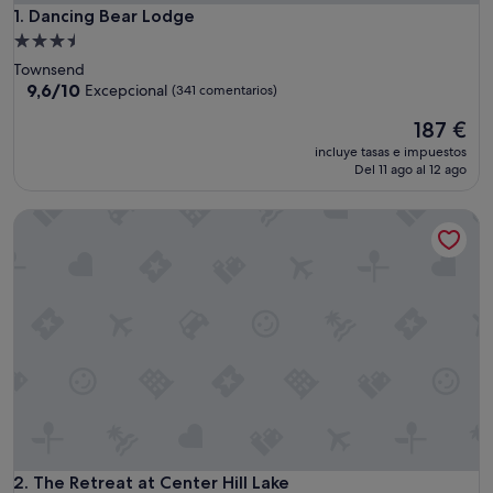
Dancing Bear Lodge
1. Dancing Bear Lodge
Alojamiento
de
Townsend
3.5 estrellas
9.6
9,6/10
Excepcional
(341 comentarios)
sobre
El
187 €
10,
precio
Excepcional,
incluye tasas e impuestos
actual
(341 comentarios)
Del 11 ago al 12 ago
es
de
The Retreat at Center Hill Lake
187 €
The Retreat at Center Hill Lake
2. The Retreat at Center Hill Lake