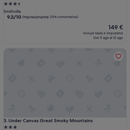
Alojamiento
de
Smithville
3.5 estrellas
9.2
9,2/10
Impresionante
(104 comentarios)
sobre
El
149 €
10,
precio
Impresionante,
incluye tasas e impuestos
actual
(104 comentarios)
Del 11 ago al 12 ago
es
de
Under Canvas Great Smoky Mountains
149 €
Under Canvas Great Smoky Mountains
3. Under Canvas Great Smoky Mountains
Alojamiento