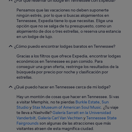
¿Por qué reservar un lodge en Tennessee con Expedia?
o
u
Pensamos que las vacaciones no deben suponerte
c
ningún estrés, por lo que si buscas alojamientos en
a
Tennessee, Expedia tiene lo que necesitas. Elige una
n
opción que no se salga de tu presupuesto, como un
'
alojamiento de dos o tres estrellas, o reserva una estancia
t
en un lodge de lujo.
c
o
¿Cómo puedo encontrar lodges baratos en Tennessee?
n
Gracias a los filtros que ofrece Expedia, encontrar lodges
t
económicos en Tennessee es pan comido. Para
r
conseguir una gran oferta, restringe los resultados de la
o
búsqueda por precio por noche y clasificación por
l
estrellas.
t
h
¿Qué puedo hacer en Tennessee cerca de mi lodge?
e
t
Hay un montón de cosas que hacer en Tennessee. Si vas
e
a visitar Memphis, no te pierdas
Burkle Estate
,
Sun
m
Studio
y
Stax Museum of American Soul Music
. ¿Tu viaje
p
te lleva a Nashville?
Galería Sarratt en la Universidad
e
Vanderbilt
,
Galería Carl Van Vechten
y
Tennessee State
r
Fairgrounds
son algunas de las atracciones que más
a
visitantes atraen de esta magnífica ciudad.
t