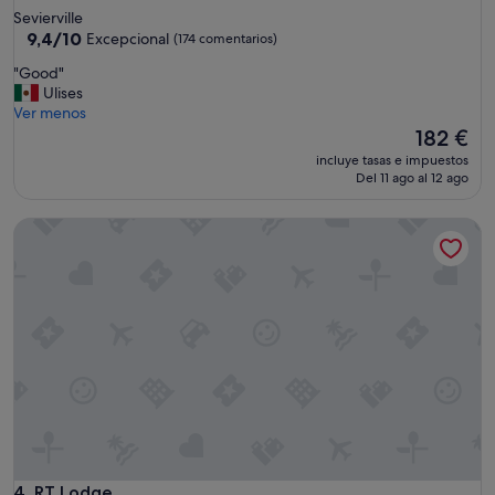
de
Sevierville
3.0 estrellas
9.4
9,4/10
Excepcional
(174 comentarios)
sobre
"
"Good"
10,
G
Ulises
Excepcional,
o
Ver menos
(174 comentarios)
o
El
182 €
d
precio
incluye tasas e impuestos
"
actual
Del 11 ago al 12 ago
es
de
RT Lodge
182 €
RT Lodge
4. RT Lodge