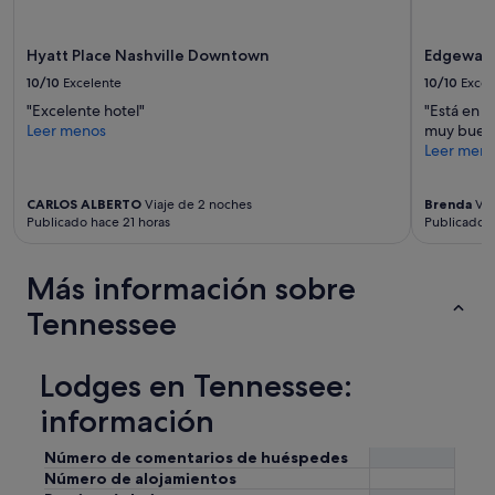
e
términos
s
y
t
condiciones
Hyatt Place Nashville Downtown
Edgewate
a
adicionales.
10/10
Excelente
10/10
Excel
y
e
"Excelente hotel"
"Está en u
d
Leer menos
muy buena
i
Leer men
n
t
CARLOS ALBERTO
Viaje de 2 noches
Brenda
Via
h
Publicado hace 21 horas
Publicado h
e
W
a
Más información sobre
l
k
Tennessee
e
r
H
Lodges en Tennessee:
o
u
información
s
e
Número de comentarios de huéspedes
a
Número de alojamientos
n