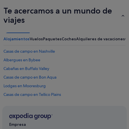
u
Te acercamos a un mundo de
r
e
viajes
i
n
y
o
Alojamientos
Vuelos
Paquetes
Coches
Alquileres de vacaciones
O
u
r
r
Casas de campo en Nashville
o
Albergues en Bybee
o
m
Cabañas en Buffalo Valley
.
O
Casas de campo en Bon Aqua
u
Lodges en Mooresburg
r
s
Casas de campo en Tellico Plains
w
a
Cabañas en Ocoee
s
Apartamentos en Stewart
t
o
Cabañas en Wartburg
o
Empresa
c