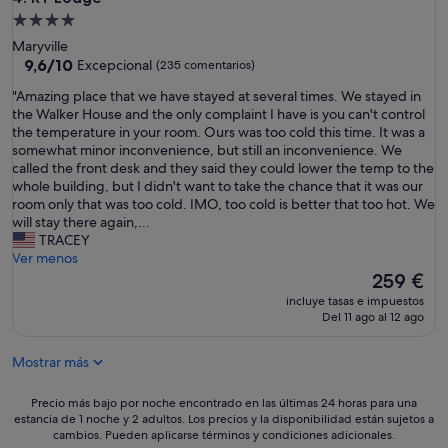
Alojamiento
de
Maryville
4.0 estrellas
9.6
9,6/10
Excepcional
(235 comentarios)
sobre
"
"Amazing place that we have stayed at several times. We stayed in
10,
A
the Walker House and the only complaint I have is you can't control
Excepcional,
m
the temperature in your room. Ours was too cold this time. It was a
(235 comentarios)
a
somewhat minor inconvenience, but still an inconvenience. We
z
called the front desk and they said they could lower the temp to the
i
whole building, but I didn't want to take the chance that it was our
n
room only that was too cold. IMO, too cold is better that too hot. We
g
will stay there again,...
p
TRACEY
l
Ver menos
a
El
259 €
c
precio
incluye tasas e impuestos
e
actual
Del 11 ago al 12 ago
t
es
h
de
Mostrar más
a
259 €
t
w
Precio
Precio más bajo por noche encontrado en las últimas 24 horas para una
e
estancia de 1 noche y 2 adultos. Los precios y la disponibilidad están sujetos a
más
cambios. Pueden aplicarse términos y condiciones adicionales.
h
bajo