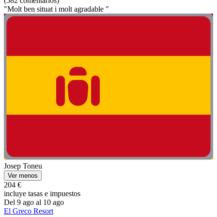
(582 comentarios)
"Molt ben situat i molt agradable "
Josep Toneu
Ver menos
204 €
incluye tasas e impuestos
Del 9 ago al 10 ago
El Greco Resort