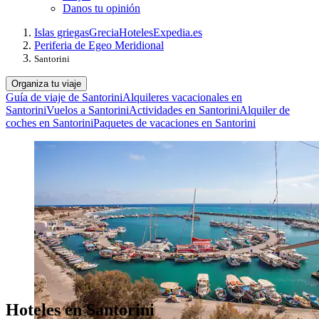
Danos tu opinión
Islas griegas
Grecia
Hoteles
Expedia.es
Periferia de Egeo Meridional
Santorini
Organiza tu viaje
Guía de viaje de Santorini
Alquileres vacacionales en
Santorini
Vuelos a Santorini
Actividades en Santorini
Alquiler de
coches en Santorini
Paquetes de vacaciones en Santorini
Hoteles en Santorini