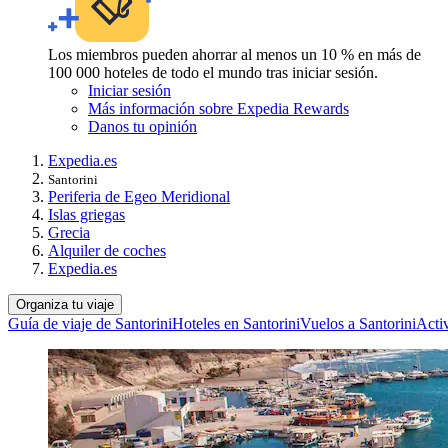
Los miembros pueden ahorrar al menos un 10 % en más de
100 000 hoteles de todo el mundo tras iniciar sesión.
Iniciar sesión
Más información sobre Expedia Rewards
Danos tu opinión
Expedia.es
Santorini
Periferia de Egeo Meridional
Islas griegas
Grecia
Alquiler de coches
Expedia.es
Organiza tu viaje
Guía de viaje de Santorini
Hoteles en Santorini
Vuelos a Santorini
Acti