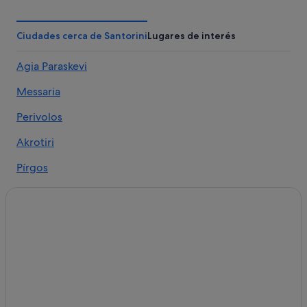
Hoteles con wifi en Santorini
Hilton Hotels en Santorini
Ciudades cerca de Santorini
Lugares de interés
B&B en Santorini
Agia Paraskevi
Hoteles de negocios en Santorini
Messaria
Campings de caravanas en Santorini
Hoteles LGTBQIA en Santorini
Perivolos
Hoteles baratos en Santorini
Akrotiri
Hoteles con gimnasio en Santorini
Pírgos
Hoteles en la playa en Santorini
Oia
Alojamientos agroturísticos en Santorini
Fira
Accor Hotels en Santorini
Hoteles que aceptan mascotas en Santorini
Imerovigli
Hoteles de 5 estrellas en Santorini
Kamari
Hoteles para ir de compras en Santorini
Perissa
Casas de huéspedes en Santorini