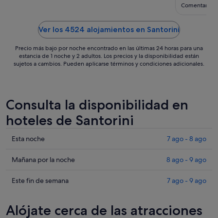
ago
Comentario d
al
22
Ver los 4524 alojamientos en Santorini
ago
Precio más bajo por noche encontrado en las últimas 24 horas para una
estancia de 1 noche y 2 adultos. Los precios y la disponibilidad están
sujetos a cambios. Pueden aplicarse términos y condiciones adicionales.
Consulta la disponibilidad en
hoteles de Santorini
Comprueba
Esta noche
7 ago - 8 ago
los
precios
Comprueba
Mañana por la noche
8 ago - 9 ago
en
los
Santorini
precios
Comprueba
Este fin de semana
7 ago - 9 ago
para
en
los
esta
Santorini
precios
Alójate cerca de las atracciones
noche,
para
en