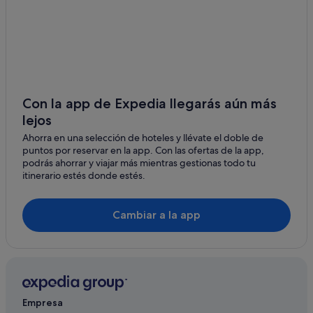
Megalochori
Hoteles con bodega en Santorini
Santorini hoteles
Karterados
Hoteles boutique en Santorini
Emporio
Castillos en Santorini
Monolithos
Hoteles con casino en Santorini
Con la app de Expedia llegarás aún más
Bahía de Amoudi
lejos
Hoteles con piscina en Santorini
Ahorra en una selección de hoteles y llévate el doble de
Cruceros en Santorini
Agios Georgios
puntos por reservar en la app. Con las ofertas de la app,
Casas privadas de vacaciones en Santorini
podrás ahorrar y viajar más mientras gestionas todo tu
Firostefani
itinerario estés donde estés.
Hoteles de 3 estrellas en Santorini
Tholos
Hoteles con spa en Santorini
Cambiar a la app
Exo Gialos
Casas en árboles en Santorini
Finikia
Hoteles ecológicos en Santorini
Hoteles con todo incluido en Santorini
Exo Gonia
Albergues en Santorini
Empresa
Posadas en Santorini