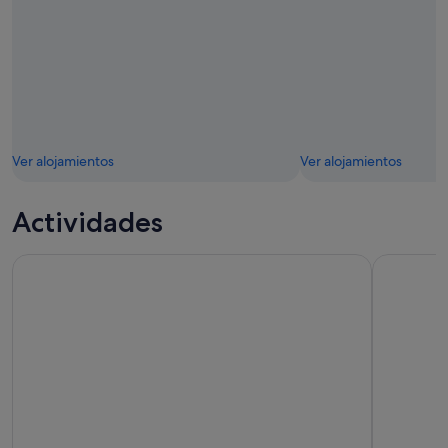
Ver alojamientos
Ver alojamientos
Actividades
Santorini: entrada a Akrotiri y audioguía
Excursión 