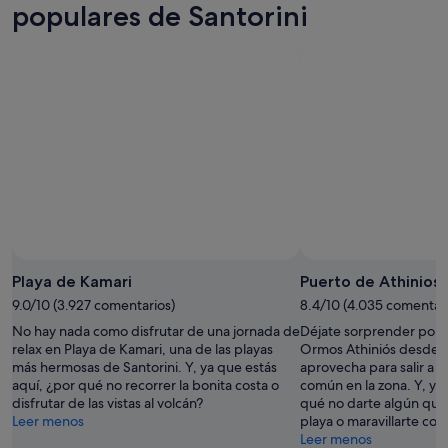
7
mañana
Santorini
populares de Santorini
ago
por
para
-
la
este
8
noche,
fin
ago
8
de
ago
semana,
-
7
9
ago
ago
-
9
ago
Playa de Kamari
Puerto de Athinios
9.0/10 (3.927 comentarios)
8.4/10 (4.035 comentari
No hay nada como disfrutar de una jornada de
Déjate sorprender por la
relax en Playa de Kamari, una de las playas
Ormos Athiniós desde P
más hermosas de Santorini. Y, ya que estás
aprovecha para salir a 
aquí, ¿por qué no recorrer la bonita costa o
común en la zona. Y, ya
disfrutar de las vistas al volcán?
qué no darte algún que
Leer menos
playa o maravillarte con
Leer menos