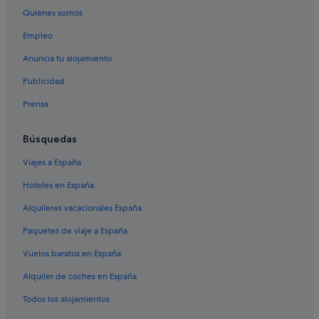
Quiénes somos
Iberostar hoteles en Santorini
Empleo
Hoteles con bar en Santorini
Messaria hoteles
Anuncia tu alojamiento
Apartamentos en Santorini
Publicidad
Hoteles para bodas en Santorini
Prensa
Complejos de pisos en Santorini
Búsquedas
Hoteles de 4 estrellas en Santorini
Viajes a España
Apartoteles en Santorini
Hoteles en España
Hoteles de lujo en Santorini
Marriott Hotels & Resorts en Santorini
Alquileres vacacionales España
Hoteles de golf en Santorini
Paquetes de viaje a España
Exo Gonia hoteles
Vuelos baratos en España
Condominios en Santorini
Alquiler de coches en España
Cabañas en Santorini
Todos los alojamientos
Casas barco en Santorini