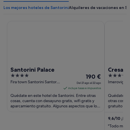
Los mejores hoteles de Santorini
Alquileres de vacaciones en Sa
Santorini Palace
Cresanto Lu
Santorini Palace
Cresant
4
El
5
190 €
out
precio
out
Fira town Santorini Santorini
Imerovigli S
Del 21 ago al 22 ago
Island
of
es
of
incluye tasas e impuestos
5
de
5
Quédate en este hotel de Santorini. Entre otras
Quédate en e
190 €
cosas, cuenta con desayuno gratis, wifi gratis y
otras cosas,
aparcamiento gratuito. Algunos aspectos que los
por
gratuito y un
huéspedes destacan ...
aspectos que
noche
del
9,6
/
10
¡Exce
21
"Todo maravi