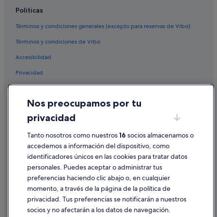
Políticas
Relais & Chateaux hoteles en Santorini
Hoteles con restaurante en Santorini
Términos y condiciones generales (excepto para reservas de Vrbo)
Términos y condiciones de Vrbo
Accesibilidad
Privacidad
Cookies
Nos preocupamos por tu
Condiciones de uso
privacidad
Información legal/contacto
Pautas sobre el contenido y cómo denunciar contenido
Tanto nosotros como nuestros
16
socios almacenamos o
accedemos a información del dispositivo, como
identificadores únicos en las cookies para tratar datos
Ayuda
personales. Puedes aceptar o administrar tus
Ayuda
preferencias haciendo clic abajo o, en cualquier
momento, a través de la página de la política de
Cancelar un vuelo
privacidad. Tus preferencias se notificarán a nuestros
Cancelar una reserva de hotel o de un alquiler vacacional
socios y no afectarán a los datos de navegación.