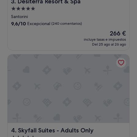
Desiterra Resort & Spa
3. Desiterra Resort & Spa
Alojamiento
de
Santorini
5.0 estrellas
9.6
9,6/10
Excepcional
(240 comentarios)
sobre
El
266 €
10,
precio
Excepcional,
incluye tasas e impuestos
actual
Del 25 ago al 26 ago
(240 comentarios)
es
de
Skyfall Suites - Adults Only
266 €
Skyfall Suites - Adults Only
4. Skyfall Suites - Adults Only