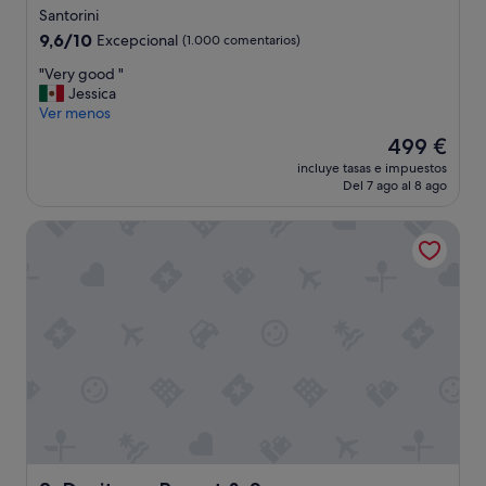
o
Santorini
n
9.6
e
9,6/10
Excepcional
(1.000 comentarios)
sobre
s
"
"Very good "
10,
"
V
Jessica
Excepcional,
e
Ver menos
(1.000 comentarios)
r
El
499 €
y
precio
incluye tasas e impuestos
g
actual
Del 7 ago al 8 ago
o
es
o
de
Desiterra Resort & Spa
d
499 €
"