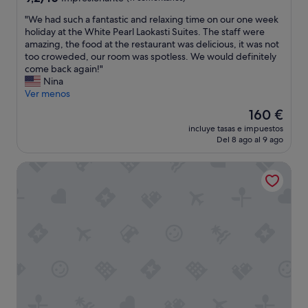
m
u
sobre
m
b
"
"We had such a fantastic and relaxing time on our one week
10,
e
i
W
holiday at the White Pearl Laokasti Suites. The staff were
Impresionante,
n
c
e
amazing, the food at the restaurant was delicious, it was not
(11 comentarios)
d
a
h
too croweded, our room was spotless. We would definitely
t
c
a
come back again!"
h
i
d
Nina
i
ó
s
Ver menos
s
n
u
El
160 €
p
e
c
precio
l
s
incluye tasas e impuestos
h
actual
a
t
Del 8 ago al 9 ago
a
es
c
r
f
de
e
a
El Greco Resort
a
160 €
.
t
n
"
é
t
g
a
i
s
c
t
a
i
.
c
E
a
l
n
h
d
o
r