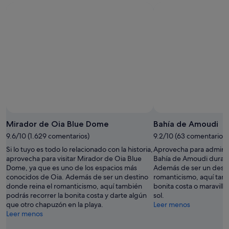
e
e
c
b
e
a
s
c
i
k
t
a
e
g
s
a
.
i
V
n
o
!
l
"
v
e
Mirador de Oia Blue Dome
Bahía de Amoudi
r
9.6/10 (1.629 comentarios)
9.2/10 (63 comentarios)
é
Si lo tuyo es todo lo relacionado con la historia,
Aprovecha para admirar 
a
aprovecha para visitar Mirador de Oia Blue
Bahía de Amoudi durante
a
Dome, ya que es uno de los espacios más
Además de ser un desti
l
conocidos de Oia. Además de ser un destino
romanticismo, aquí tamb
o
donde reina el romanticismo, aquí también
bonita costa o maravilla
j
podrás recorrer la bonita costa y darte algún
sol.
a
que otro chapuzón en la playa.
Leer menos
r
Leer menos
m
e