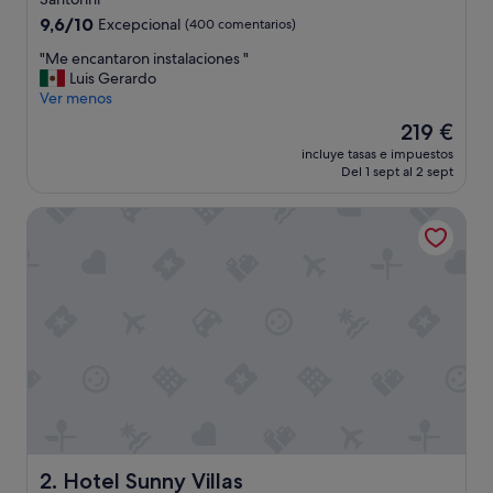
5.0 estrellas
9.6
9,6/10
Excepcional
(400 comentarios)
sobre
"
"Me encantaron instalaciones "
10,
M
Luis Gerardo
Excepcional,
e
Ver menos
(400 comentarios)
e
El
219 €
n
precio
incluye tasas e impuestos
c
actual
Del 1 sept al 2 sept
a
es
n
de
Hotel Sunny Villas
t
219 €
a
r
o
n
i
n
s
t
a
l
a
c
i
Hotel Sunny Villas
2. Hotel Sunny Villas