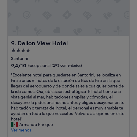
i
a
e
r
d
a
a
c
d
e
e
l
n
í
e
a
Delion View Hotel
9. Delion View Hotel
l
c
Alojamiento
a
o
de
l
s
Santorini
m
)
4.0 estrellas
9.4
9,4/10
Excepcional
(293 comentarios)
u
,
sobre
e
p
"
"Excelente hotel para quedarte en Santorini, se localiza en
10,
r
e
E
Fira a unos minutos de la estación de Bus de Fira en la que
Excepcional,
z
s
x
llegas del aeropuerto y de donde sales a cualquier parte de
(293 comentarios)
o
t
c
la isla como a Oia, ubicación estratégica. El hotel tiene una
,
e
e
vista genial al mar, habitaciones amplias y cómodas, el
s
a
l
desayuno lo pides una noche antes y eliges desayunar en tu
o
c
e
habitación o terraza del hotel, el personal es muy amable te
l
l
n
ayudan en todo lo que necesites. Volveré a alojarme en este
o
o
t
hotel"
e
a
e
Armando Enrique
l
c
h
Ver menos
c
a
o