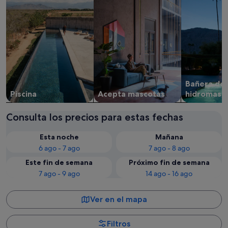
Bañera de
Piscina
Acepta mascotas
hidromasa
Consulta los precios para estas fechas
Esta noche
Mañana
6 ago - 7 ago
7 ago - 8 ago
Este fin de semana
Próximo fin de semana
7 ago - 9 ago
14 ago - 16 ago
Ver en el mapa
Filtros