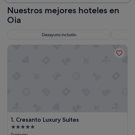
Nuestros mejores hoteles en
Oia
Desayuno incluido
Cresanto Luxury Suites
Cresanto Luxury Suites
1. Cresanto Luxury Suites
Alojamiento
de
Santorini