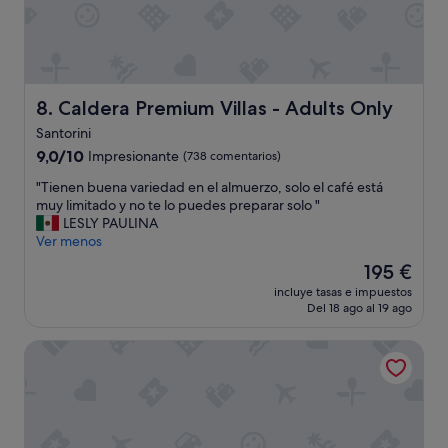
,
d
e
s
a
y
Caldera Premium Villas - Adults Only
8. Caldera Premium Villas - Adults Only
u
n
Santorini
o
9.0
9,0/10
Impresionante
(738 comentarios)
l
sobre
"
i
"Tienen buena variedad en el almuerzo, solo el café está
10,
T
m
muy limitado y no te lo puedes preparar solo "
Impresionante,
i
i
LESLY PAULINA
(738 comentarios)
e
t
Ver menos
n
a
El
195 €
e
d
precio
incluye tasas e impuestos
n
o
actual
Del 18 ago al 19 ago
b
(
es
u
n
de
Delion View Hotel
e
o
195 €
n
a
a
p
v
t
a
o
r
p