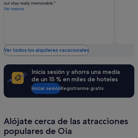
m
l
adicionales.
our stay really memorable."
(78 comentarios)
(106 comen
a
e
Ver menos
b
s
l
s
e
.
t
W
e
e
a
w
y
o
Ver todos los alquileres vacacionales
u
u
d
l
a
d
n
d
Inicia sesión y ahorra una media
e
e
de un 15 % en miles de hoteles
n
f
t
i
Iniciar sesión
Registrarme gratis
o
n
d
i
o
t
l
e
o
l
q
y
Alójate cerca de las atracciones
u
c
e
populares de Oia
o
n
m