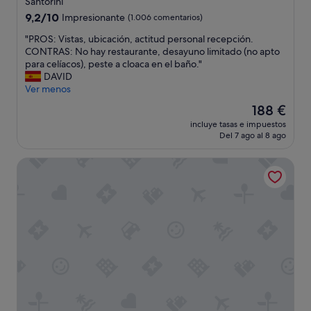
Santorini
4.0 estrellas
9.2
9,2/10
Impresionante
(1.006 comentarios)
sobre
"
"PROS: Vistas, ubicación, actitud personal recepción.
10,
P
CONTRAS: No hay restaurante, desayuno limitado (no apto
Impresionante,
R
para celíacos), peste a cloaca en el baño."
(1.006 comentarios)
O
DAVID
S
Ver menos
:
El
188 €
V
precio
incluye tasas e impuestos
i
actual
Del 7 ago al 8 ago
s
es
t
de
Santo Pure Oia Suites & Villas
a
188 €
s
,
u
b
i
c
a
c
i
ó
n