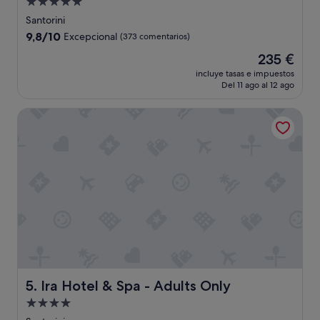
Alojamiento
de
Santorini
5.0 estrellas
9.8
9,8/10
Excepcional
(373 comentarios)
sobre
El
235 €
10,
precio
Excepcional,
incluye tasas e impuestos
actual
Del 11 ago al 12 ago
(373 comentarios)
es
de
Ira Hotel & Spa - Adults Only
235 €
Ira Hotel & Spa - Adults Only
5. Ira Hotel & Spa - Adults Only
Alojamiento
de