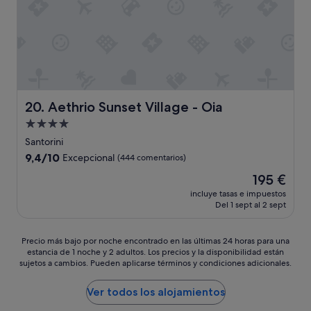
a
a
n
r
t
e
w
n
a
t
s
u
d
h
e
a
l
Aethrio Sunset Village - Oia
20. Aethrio Sunset Village - Oia
b
i
i
Alojamiento
c
t
i
de
Santorini
a
o
4.0 estrellas
9.4
9,4/10
Excepcional
(444 comentarios)
c
u
sobre
i
s
El
195 €
10,
ó
,
precio
Excepcional,
incluye tasas e impuestos
n
i
actual
Del 1 sept al 2 sept
(444 comentarios)
o
t
es
t
w
de
e
a
195 €
Precio
Precio más bajo por noche encontrado en las últimas 24 horas para una
r
s
estancia de 1 noche y 2 adultos. Los precios y la disponibilidad están
más
r
n
sujetos a cambios. Pueden aplicarse términos y condiciones adicionales.
bajo
a
o
por
z
t
noche
Ver todos los alojamientos
a
t
encontrado