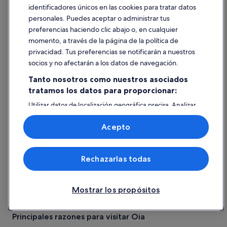
9,6
/
10
¡Excepcional!
identificadores únicos en las cookies para tratar datos
(485 comentarios)
personales. Puedes aceptar o administrar tus
Obtener tarifas
preferencias haciendo clic abajo o, en cualquier
momento, a través de la página de la política de
Hoteles en Oia con
privacidad. Tus preferencias se notificarán a nuestros
clasificación por estrellas
socios y no afectarán a los datos de navegación.
Tanto nosotros como nuestros asociados
tratamos los datos para proporcionar:
Hoteles de 5 estrellas
Hoteles de 4
Utilizar datos de localización geográfica precisa. Analizar
activamente las características del dispositivo para su
identificación. Almacenar la información en un dispositivo
Acepto
y/o acceder a ella. Publicidad y contenido personalizados,
medición de publicidad y contenido, investigación de
audiencia y desarrollo de servicios.
Rechazarlas todas
Lista de asociados (proveedores)
Hoteles de 5 estrellas
Hoteles d
26 alojamientos
17 alojamien
Mostrar los propósitos
Más información sobre Oia
Principales razones para visitar Oia