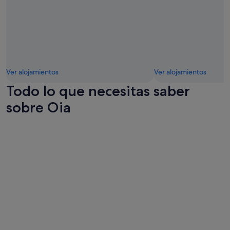
e
n
e
s
t
e
h
o
Ver alojamientos
Ver alojamientos
t
e
Todo lo que necesitas saber
l
sobre Oia
"