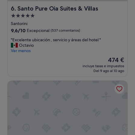
,
a
Santo Pure Oia Suites & Villas
6. Santo Pure Oia Suites & Villas
c
Alojamiento
t
de
i
Santorini
t
5.0 estrellas
9.6
9,6/10
Excepcional
(537 comentarios)
u
sobre
d
"
"Excelente ubicación , servicio y áreas del hotel "
10,
p
E
Octavio
Excepcional,
e
x
Ver menos
(537 comentarios)
r
c
El
474 €
s
e
precio
o
incluye tasas e impuestos
l
actual
Del 9 ago al 10 ago
n
e
es
a
n
de
l
Esperas Santorini
t
474 €
r
e
e
u
c
b
e
i
p
c
c
a
i
c
ó
i
n
ó