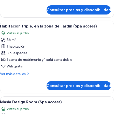
detalles
de
Consultar precios y disponibilidad
Habitación
triple
(Spa
Abrir
Un jardín con una zona de estar circul
12
access)
Habitación triple, en la zona del jardín (Spa access)
todas
Vistas al jardín
las
36 m²
fotos
de
1 habitación
Habitación
3 huéspedes
triple,
1 cama de matrimonio y 1 sofá cama doble
en
Wifi gratis
la
Más
Ver más detalles
zona
detalles
del
de
Consultar precios y disponibilidad
jardín
Habitación
triple,
(Spa
en
Abrir
Una cama bien hecha con una manta co
access)
10
la
Masia Design Room (Spa access)
todas
zona
Vistas al jardín
del
las