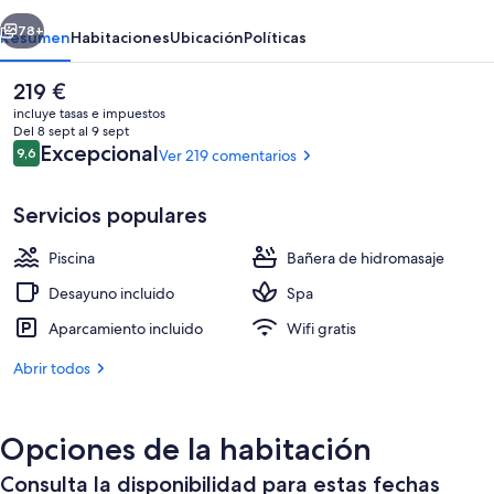
Tapiolas
erior
Siguiente
78+
Resumen
Habitaciones
Ubicación
Políticas
El
219 €
precio
incluye tasas e impuestos
actual
Del 8 sept al 9 sept
es
Comentarios
Excepcional
9,6
Ver 219 comentarios
9,6 de 10
de
219 €
Servicios populares
Piscina
Bañera de hidromasaje
Sauna, bañera de hidromasaje, baño t
Desayuno incluido
Spa
Aparcamiento incluido
Wifi gratis
Abrir todos
Opciones de la habitación
Consulta la disponibilidad para estas fechas