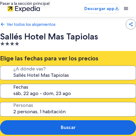
Pasar a la sección principal
Descargar app
Ver todos los alojamientos
Sallés Hotel Mas Tapiolas
Alojamiento
de
4.0 estrellas
Elige las fechas para ver los precios
¿A dónde vas?
Fechas
Personas
Buscar