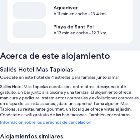
Aquadiver
A 11 min en coche
- 13.4 km
Playa de Sant Pol
A 13 min en coche
- 12.7 km
Acerca de este alojamiento
Sallés Hotel Mas Tapiolas
Quédate en este hotel de 4 estrellas para familias junto al mar
Sallés Hotel Mas Tapiolas cuenta con, entre otros, desayuno bufé
gratuito, un bar junto a la piscina y una terraza. El alojamiento ofrece
manicura y pedicura, tratamientos corporales y exfoliaciones corporales
en el spa de las instalaciones, ¡date un capricho! Toma algo en Mas
Tapiolas, su restaurante gourmet, un local que ofrece vistas al jardín.
Conéctate al wifi gratuito de las habitaciones. También encontrarás
comodidades como un jardín y un parque infantil.
Información sobre los derechos de cancelación
También podrás disfrutar de otros servicios, como:
Alojamientos similares
Una piscina cubierta y una piscina al aire libre