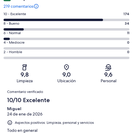
219 comentarios
174
10 - Excelente
174
comentarios
34
8 - Bueno
34
de
comentarios
un
11
6 - Normal
11
de
total
comentarios
un
0
4 - Mediocre
0
de
de
total
comentarios
219
un
0
2 - Horrible
0
de
de
con
total
comentarios
219
un
una
de
de
con
total
puntuación
219
un
una
de
9,8
9,0
9,6
de
con
total
puntuación
219
Limpieza
Ubicación
Personal
10
una
de
de
con
Comentarios
-
puntuación
219
8
Comentario verificado
una
Excelente
de
con
-
puntuación
10/10 Excelente
6
una
Bueno
de
-
puntuación
Miguel
4
Normal
24 de ene de 2026
de
-
2
Aspectos positivos: Limpieza, personal y servicios
Mediocre
-
Todo en general