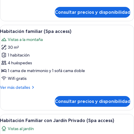
Privado
detalles
(Spa
de
Consultar precios y disponibilidad
access)
Habitación
doble
con
Abrir
Un dormitorio con una cama, una mesi
8
Jardín
Habitación familiar (Spa access)
todas
Privado
Vistas a la montaña
(Spa
las
access)
30 m²
fotos
de
1 habitación
Habitación
4 huéspedes
familiar
1 cama de matrimonio y 1 sofá cama doble
(Spa
Wifi gratis
access)
Más
Ver más detalles
detalles
de
Consultar precios y disponibilidad
Habitación
familiar
(Spa
Abrir
Un dormitorio con una cama grande, un
12
access)
Habitación Familiar con Jardín Privado (Spa access)
todas
Vistas al jardín
las