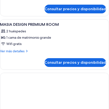
detalles
de
Consultar precios y disponibilidad
Habitación
doble,
terraza
Abrir
Ropa de cama de alta calidad, minibar, 
6
(Spa
MASIA DESIGN PREMIUM ROOM
todas
access)
2 huéspedes
las
1 cama de matrimonio grande
fotos
de
Wifi gratis
MASIA
Más
Ver más detalles
DESIGN
detalles
de
PREMIUM
Consultar precios y disponibilidad
MASIA
ROOM
DESIGN
PREMIUM
ROOM