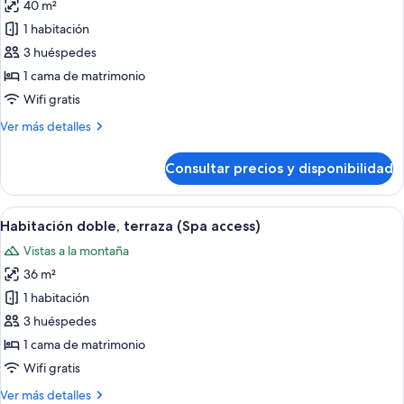
jardín
40 m²
fotos
(Spa
de
1 habitación
access)
Masia
3 huéspedes
Design
1 cama de matrimonio
Room
Wifi gratis
(Spa
Más
Ver más detalles
access)
detalles
de
Consultar precios y disponibilidad
Masia
Design
Room
Abrir
Habitación de hotel con una cama gran
8
(Spa
Habitación doble, terraza (Spa access)
todas
access)
Vistas a la montaña
las
36 m²
fotos
de
1 habitación
Habitación
3 huéspedes
doble,
1 cama de matrimonio
terraza
Wifi gratis
(Spa
Más
Ver más detalles
access)