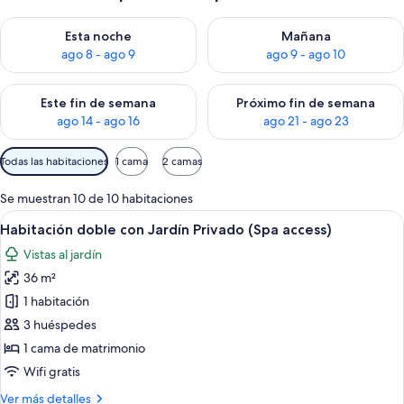
Consulta la disponibilidad para esta noche, ago 8 - ago 9
Consulta la disponibilidad pa
Esta noche
Mañana
ago 8 - ago 9
ago 9 - ago 10
Consulta la disponibilidad para este fin de semana, ago 14 - a
Consulta la disponibilidad par
Este fin de semana
Próximo fin de semana
ago 14 - ago 16
ago 21 - ago 23
Filtros
Todas las habitaciones
1 cama
2 camas
disponibles
para
Se muestran 10 de 10 habitaciones
las
Abrir
Un jardín con una zona de estar circul
11
Habitación doble con Jardín Privado (Spa access)
habitaciones
todas
Vistas al jardín
las
36 m²
fotos
de
1 habitación
Habitación
3 huéspedes
doble
1 cama de matrimonio
con
Wifi gratis
Jardín
Más
Ver más detalles