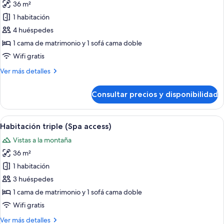
36 m²
fotos
de
1 habitación
Habitación
4 huéspedes
Familiar
1 cama de matrimonio y 1 sofá cama doble
con
Wifi gratis
Jardín
Más
Ver más detalles
Privado
detalles
(Spa
de
Consultar precios y disponibilidad
access)
Habitación
Familiar
con
Abrir
Habitación de hotel con una cama gran
9
Jardín
Habitación triple (Spa access)
todas
Privado
Vistas a la montaña
(Spa
las
access)
36 m²
fotos
de
1 habitación
Habitación
3 huéspedes
triple
1 cama de matrimonio y 1 sofá cama doble
(Spa
Wifi gratis
access)
Más
Ver más detalles