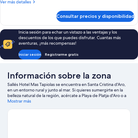
Más
Ver más detalles
WITH
detalles
GARDEN
de
Consultar precios y disponibilidad
DOUBLE
ROOM
WITH
Inicia sesión para echar un vistazo a las ventajas y los
GARDEN
descuentos de los que puedes disfrutar. Cuantas más
aventuras, ¡más recompensas!
Iniciar sesión
Registrarme gratis
Información sobre la zona
Sallés Hotel Mas Tapiolas se encuentra en Santa Cristina d'Aro,
en un entorno rural y junto al mar. Si quieres sumergirte en la
belleza natural de la región, acércate a Playa de Platja d'Aro o a
Playa de Tossa de Mar. ¿Viajas con niños? Pues llévalos a Lobs
Mostrar más
Minigolf y, si te apetece disfrutar de un evento especial,
consulta el calendario de Estadio de Montilivi. Descubre todas
las actividades acuáticas que podrás hacer en la zona, como
windsurf o vela; además, tendrás ocasión de disfrutar de la
naturaleza al aire libre con opciones tan variadas como el
ciclismo de montaña o las rutas a pie o en bicicleta.
Ver guía de