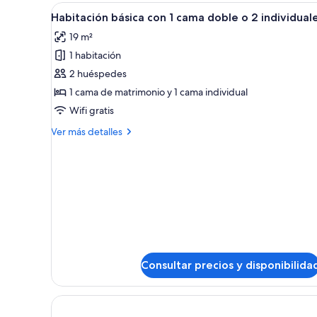
Abrir
Cama doble con sábanas blancas
3
Habitación básica con 1 cama doble o 2 individual
todas
19 m²
las
1 habitación
fotos
de
2 huéspedes
Habitación
1 cama de matrimonio y 1 cama individual
básica
Wifi gratis
con
Más
Ver más detalles
1
detalles
cama
de
Habitación
doble
básica
o
con
2
1
individuales
cama
doble
o
2
Consultar precios y disponibilida
individuales