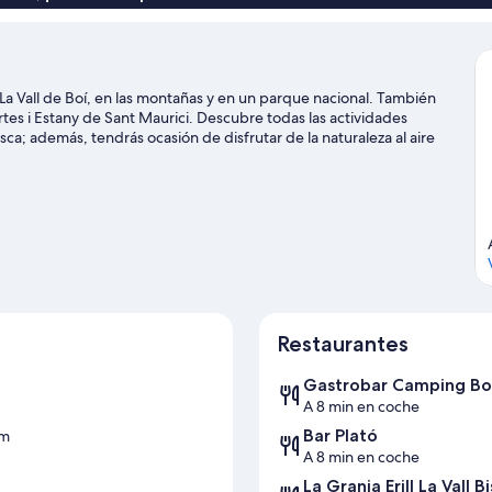
La Vall de Boí, en las montañas y en un parque nacional. También
tes i Estany de Sant Maurici. Descubre todas las actividades
ca; además, tendrás ocasión de disfrutar de la naturaleza al aire
 escalada en roca.
Ver guía de viaje de Caldes de Boí
Restaurantes
Gastrobar Camping B
A 8 min en coche
Bar Plató
km
A 8 min en coche
La Granja Erill La Vall B