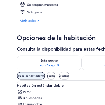
Se aceptan mascotas
Zona de juegos
Wifi gratis
Abrir todos
Opciones de la habitación
Consulta la disponibilidad para estas fec
Consulta la disponibilidad para esta noche, ago 7 - 
Consulta la d
Esta noche
ago 7 - ago 8
Filtros
Todas las habitaciones
1 cama
2 camas
disponibles
Abrir
Ropa de cama de alta calidad, m
para
6
Habitación estándar doble
todas
las
19 m²
las
habitaciones
3 huéspedes
fotos
de
1 cama doble