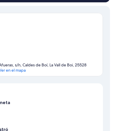
Afueras, s/n, Caldes de Boí, La Vall de Boi, 25528
Ver en el mapa
Mapa
oneta
istró