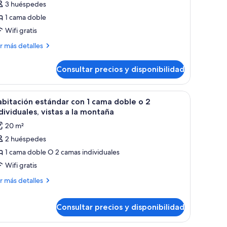
3 huéspedes
uite
1 cama doble
unior
Wifi gratis
ás
r más detalles
talles
Consultar precios y disponibilidad
ite
nior
escritorio, un televisor y una ventana con cortinas.
brir
Habitación de hotel con techo de madera, cam
5
bitación estándar con 1 cama doble o 2
odas
dividuales, vistas a la montaña
s
20 m²
otos
2 huéspedes
e
1 cama doble O 2 camas individuales
abitación
stándar
Wifi gratis
on
ás
r más detalles
talles
ama
Consultar precios y disponibilidad
bitación
oble
tándar
n