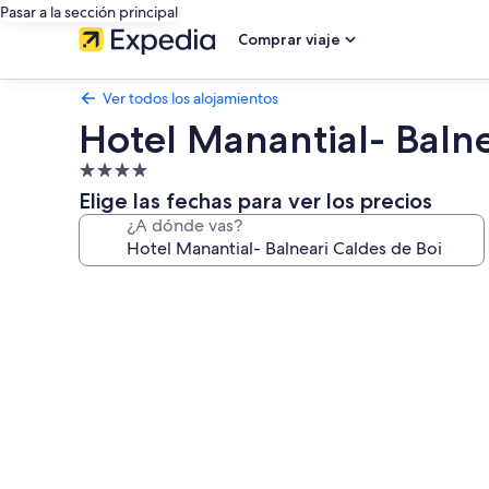
Pasar a la sección principal
Comprar viaje
Ver todos los alojamientos
Hotel Manantial- Balne
Alojamiento
de
Elige las fechas para ver los precios
4.0 estrellas
¿A dónde vas?
Galería
de
imágenes
de
Hotel
Manantial-
Balneari