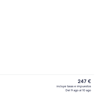
les
Jardines del alojamiento
El
247 €
precio
incluye tasas e impuestos
actual
Del 9 ago al 10 ago
Actividades para menores
es
de
247 €