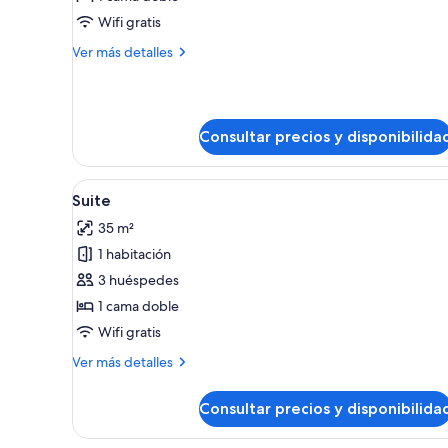
Habitación
Wifi gratis
estándar
Más
Ver más detalles
doble
detalles
de
Habitación
estándar
Consultar precios y disponibilida
doble
Abrir
Una cama bien hecha con sábana
6
Suite
todas
35 m²
las
1 habitación
fotos
de
3 huéspedes
Suite
1 cama doble
Wifi gratis
Más
Ver más detalles
detalles
de
Consultar precios y disponibilida
Suite