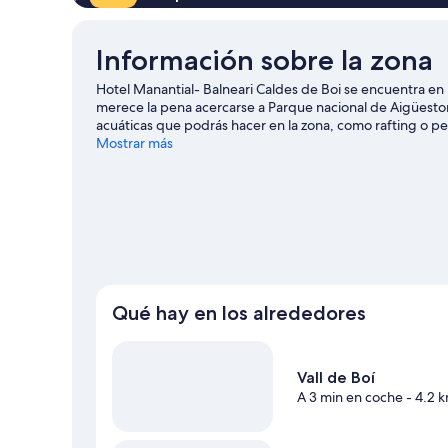
Información sobre la zona
Hotel Manantial- Balneari Caldes de Boi se encuentra en 
merece la pena acercarse a Parque nacional de Aigüestor
acuáticas que podrás hacer en la zona, como rafting o pes
libre con opciones tan variadas como la espeleología o la
Mostrar más
Qué hay en los alrededores
Vall de Boí
A 3 min en coche
- 4.2 