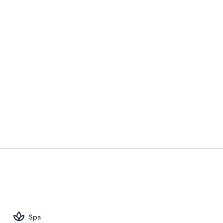
Aguas terma
Chimenea
Spa