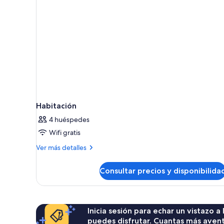
Habitación
4 huéspedes
Wifi gratis
Más
Ver más detalles
detalles
de
Consultar precios y disponibilida
Habitación
Inicia sesión para echar un vistazo a
puedes disfrutar. Cuantas más aven