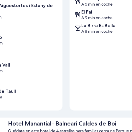
A 5 min en coche
Aigüestortes i Estany de
El Fai
m
A 9 min en coche
La Birra Es Bella
A 8 min en coche
o
km
a Vall
km
de Taull
km
Hotel Manantial- Balneari Caldes de Boi
Quédate en este hotel de 4 estrellas para familias cerca de Parque n