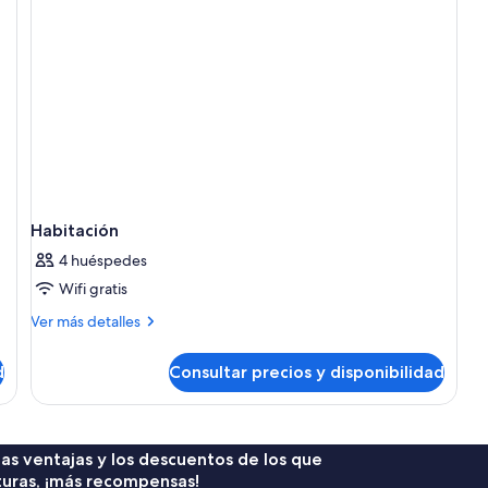
Habitación
4 huéspedes
Wifi gratis
Más
Ver más detalles
detalles
de
d
Consultar precios y disponibilidad
Habitación
 las ventajas y los descuentos de los que
turas, ¡más recompensas!