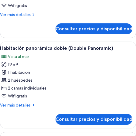
Double
Wifi gratis
Room
Más
Ver más detalles
Single
detalles
Use
de
Consultar precios y disponibilidad
Standard
Double
Room
Abrir
Un balcón con dos sillas blancas y una 
9
Single
Habitación panorámica doble (Double Panoramic)
todas
Use
Vista al mar
las
19 m²
fotos
de
1 habitación
Habitación
2 huéspedes
panorámica
2 camas individuales
doble
Wifi gratis
(Double
Más
Ver más detalles
Panoramic)
detalles
de
Consultar precios y disponibilidad
Habitación
panorámica
doble
Abrir
Un hotel con varios balcones, piscina y 