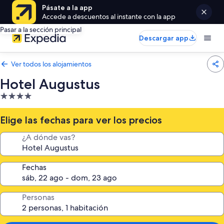
Pásate a la app
Accede a descuentos al instante con la app
Pasar a la sección principal
Descargar app
Ver todos los alojamientos
Hotel Augustus
Alojamiento
de
4.0 estrellas
Elige las fechas para ver los precios
¿A dónde vas?
Fechas
Personas