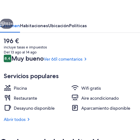
erior
Siguiente
153+
Resumen
Habitaciones
Ubicación
Políticas
El
196 €
precio
incluye tasas e impuestos
actual
Del 13 ago al 14 ago
es
Comentarios
Muy bueno
8,4
Ver 661 comentarios
8,4 de 10
de
196 €
Servicios populares
Piscina
Wifi gratis
Una piscina al aire libre, tumbonas
Restaurante
Aire acondicionado
Desayuno disponible
Aparcamiento disponible
Abrir todos