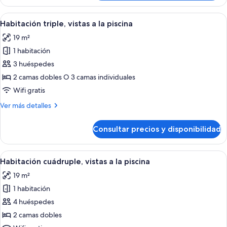
Room,
Pool
Abrir
Un hotel con varios balcones, piscina y 
16
View
Habitación triple, vistas a la piscina
todas
19 m²
las
1 habitación
fotos
de
3 huéspedes
Habitación
2 camas dobles O 3 camas individuales
triple,
Wifi gratis
vistas
Más
Ver más detalles
a
detalles
la
de
Consultar precios y disponibilidad
Habitación
piscina
triple,
vistas
Abrir
Un hotel con varios balcones, piscina y 
11
a
Habitación cuádruple, vistas a la piscina
todas
la
19 m²
piscina
las
1 habitación
fotos
de
4 huéspedes
Habitación
2 camas dobles
cuádruple,