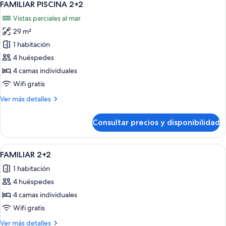
13
(Double
FAMILIAR PISCINA 2+2
todas
Panoramic)
Vistas parciales al mar
las
29 m²
fotos
de
1 habitación
FAMILIAR
4 huéspedes
PISCINA
4 camas individuales
2+2
Wifi gratis
Más
Ver más detalles
detalles
de
Consultar precios y disponibilidad
FAMILIAR
PISCINA
2+2
Abrir
Una habitación de hotel moderna con un
10
FAMILIAR 2+2
todas
1 habitación
las
4 huéspedes
fotos
de
4 camas individuales
FAMILIAR
Wifi gratis
2+2
Más
Ver más detalles