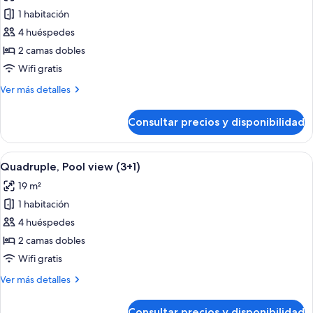
las
1 habitación
fotos
de
4 huéspedes
Habitación
2 camas dobles
cuádruple
Wifi gratis
estándar
Más
Ver más detalles
(3
detalles
+
de
Consultar precios y disponibilidad
Habitación
1)
cuádruple
estándar
Abrir
Un hotel con varios balcones, piscina y 
11
(3
Quadruple, Pool view (3+1)
todas
+
19 m²
1)
las
1 habitación
fotos
de
4 huéspedes
Quadruple,
2 camas dobles
Pool
Wifi gratis
view
Más
Ver más detalles
(3+1)
detalles
de
Consultar precios y disponibilidad