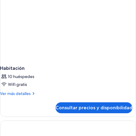
View
Habitación
10 huéspedes
Wifi gratis
Más
Ver más detalles
detalles
de
Consultar precios y disponibilidad
Habitación