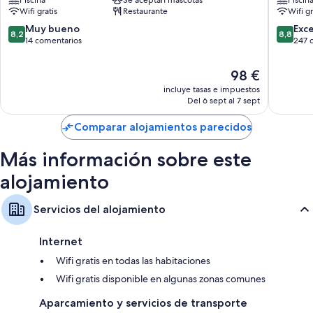
by
Cambril
gratis y cajas fuertes.
Wifi gratis
Restaurante
Wifi gr
URH
Cambrils
Además, otros de los servicios que hallarás en todas las habitaciones
8.2
8.8
Muy bueno
Exc
8,2
8,8
incluyen los siguientes:
sobre
sobre
14 comentarios
247 
10,
10,
Baños con bañeras y secadores de pelo
Muy
Excelent
El
98 €
bueno,
247 com
Balcones, servicio de limpieza diario y escritorios
precio
incluye tasas e impuestos
14 comentarios
actual
Del 6 sept al 7 sept
es
de
Comparar alojamientos parecidos
98 €
Más información sobre este
alojamiento
Servicios del alojamiento
Internet
Wifi gratis en todas las habitaciones
Wifi gratis disponible en algunas zonas comunes
Aparcamiento y servicios de transporte