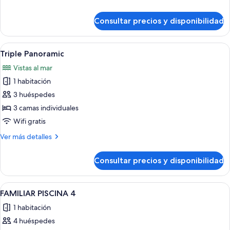
detalles
de
Consultar precios y disponibilidad
FAMILIAR
2+2
Abrir
Un balcón con dos sillas blancas y una 
7
Triple Panoramic
todas
Vistas al mar
las
1 habitación
fotos
de
3 huéspedes
Triple
3 camas individuales
Panoramic
Wifi gratis
Más
Ver más detalles
detalles
de
Consultar precios y disponibilidad
Triple
Panoramic
Abrir
Un hotel con varios balcones, piscina y 
14
FAMILIAR PISCINA 4
todas
1 habitación
las
4 huéspedes
fotos