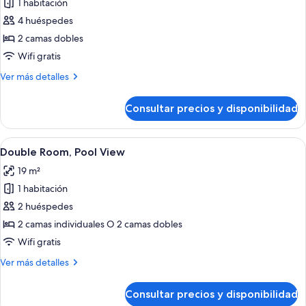
1 habitación
fotos
de
4 huéspedes
Habitación
2 camas dobles
cuádruple
Wifi gratis
estándar
Más
Ver más detalles
(2
detalles
+
de
Consultar precios y disponibilidad
Habitación
2)
cuádruple
estándar
Abrir
Un hotel con varios balcones, piscina y 
15
(2
Double Room, Pool View
todas
+
19 m²
2)
las
1 habitación
fotos
de
2 huéspedes
Double
2 camas individuales O 2 camas dobles
Room,
Wifi gratis
Pool
Más
Ver más detalles
View
detalles
de
Consultar precios y disponibilidad
Double