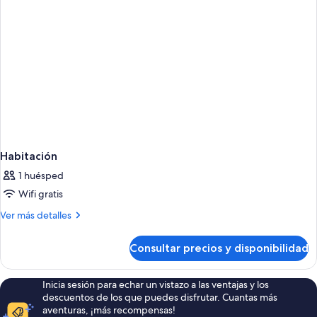
Habitación
1 huésped
Wifi gratis
Más
Ver más detalles
detalles
de
Consultar precios y disponibilidad
Habitación
Inicia sesión para echar un vistazo a las ventajas y los
descuentos de los que puedes disfrutar. Cuantas más
aventuras, ¡más recompensas!