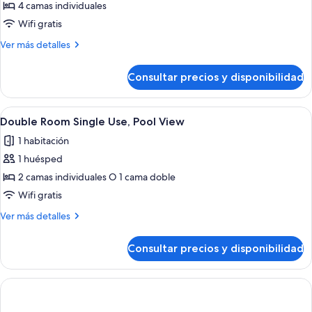
de
4 camas individuales
FAMILIAR
Wifi gratis
PISCINA
Más
Ver más detalles
4
detalles
de
Consultar precios y disponibilidad
FAMILIAR
PISCINA
4
Abrir
Una habitación de hotel con una cama
7
Double Room Single Use, Pool View
todas
1 habitación
las
1 huésped
fotos
de
2 camas individuales O 1 cama doble
Double
Wifi gratis
Room
Más
Ver más detalles
Single
detalles
Use,
de
Consultar precios y disponibilidad
Double
Pool
Room
View
Single
Use,
Pool