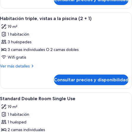
Quadruple,
Pool
view
Abrir
Un hotel con varios balcones, piscina y 
18
(3+1)
Habitación triple, vistas a la piscina (2 + 1)
todas
19 m²
las
1 habitación
fotos
de
3 huéspedes
Habitación
3 camas individuales O 2 camas dobles
triple,
Wifi gratis
vistas
Más
Ver más detalles
a
detalles
la
de
Consultar precios y disponibilidad
Habitación
piscina
triple,
(2
vistas
Abrir
Una cama doble con cabecera texturiz
+
12
a
Standard Double Room Single Use
todas
1)
la
19 m²
piscina
las
(2
1 habitación
fotos
+
de
1 huésped
1)
Standard
2 camas individuales