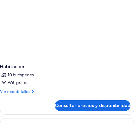
Habitación
10 huéspedes
Wifi gratis
Más
Ver más detalles
detalles
de
Consultar precios y disponibilidad
Habitación