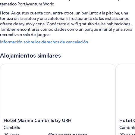
temático PortAventura World
Hotel Augustus cuenta con, entre otros, un bar junto a la piscina, una
terraza en la azotea y una cafetería. El restaurante de las instalaciones
ofrece desayuno y cena. Conéctate al wifi gratuito de las habitaciones.
También encontrarás comodidades como un parque infantil y una zona
recreativa o sala de juegos.
Información sobre los derechos de cancelación
También hay otros servicios, como:
Una piscina al aire libre y una piscina infantil, con tumbonas
Alojamientos similares
Desayuno bufé (de pago), aparcamiento (de pago) y consigna de
Hotel Marina Cambrils by URH
Hotel Ce
equipaje
Asistencia turística y para la compra de entradas, un ascensor y
espacios sin humos
Un servicio de recepción las 24 horas, personal multilingüe y una
mesa de billar
Los viajeros suelen hablar muy bien de aspectos como la amabilidad
del personal
Características de la habitación
Hotel
Hotel
Hotel Marina Cambrils by URH
Hotel 
Marina
Cesar
Las 320 habitaciones tienen características entre las que se incluyen aire
Cambrils
Cambril
Cambrils
Augustu
acondicionado, además de algunas comodidades adicionales, como wifi
Piscina
Se aceptan mascotas
Piscin