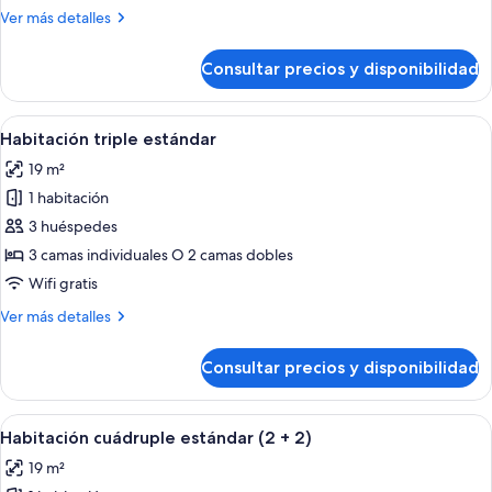
doble
Más
Ver más detalles
(2)
detalles
de
Consultar precios y disponibilidad
Habitación
estándar
doble
Abrir
Una habitación de hotel moderna con 
15
(2)
Habitación triple estándar
todas
19 m²
las
1 habitación
fotos
de
3 huéspedes
Habitación
3 camas individuales O 2 camas dobles
triple
Wifi gratis
estándar
Más
Ver más detalles
detalles
de
Consultar precios y disponibilidad
Habitación
triple
estándar
Abrir
Habitación de hotel con dos camas, ca
8
Habitación cuádruple estándar (2 + 2)
todas
19 m²
las