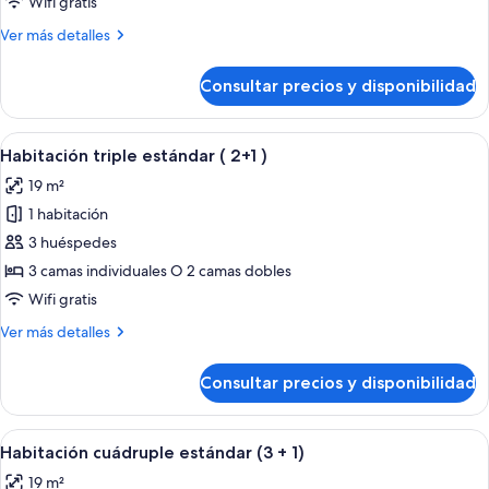
Wifi gratis
vistas
Más
Ver más detalles
a
detalles
la
de
Consultar precios y disponibilidad
Habitación
piscina
cuádruple,
vistas
Abrir
Una habitación de hotel con una cama
16
a
Habitación triple estándar ( 2+1 )
todas
la
19 m²
piscina
las
1 habitación
fotos
de
3 huéspedes
Habitación
3 camas individuales O 2 camas dobles
triple
Wifi gratis
estándar
Más
Ver más detalles
(
detalles
2+1
de
Consultar precios y disponibilidad
Habitación
)
triple
estándar
Abrir
Habitación de hotel con dos camas, ca
8
(
Habitación cuádruple estándar (3 + 1)
todas
2+1
19 m²
)