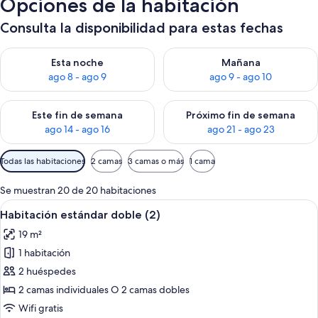
Opciones de la habitación
Consulta la disponibilidad para estas fechas
Consulta la disponibilidad para esta noche, ago 8 - ago 9
Consulta la disponibilidad pa
Esta noche
Mañana
ago 8 - ago 9
ago 9 - ago 10
Consulta la disponibilidad para este fin de semana, ago 14 - a
Consulta la disponibilidad par
Este fin de semana
Próximo fin de semana
ago 14 - ago 16
ago 21 - ago 23
Filtros
Todas las habitaciones
2 camas
3 camas o más
1 cama
disponibles
para
Se muestran 20 de 20 habitaciones
las
Abrir
Una habitación de hotel con una cama
13
Habitación estándar doble (2)
habitaciones
todas
19 m²
las
1 habitación
fotos
de
2 huéspedes
Habitación
2 camas individuales O 2 camas dobles
estándar
Wifi gratis