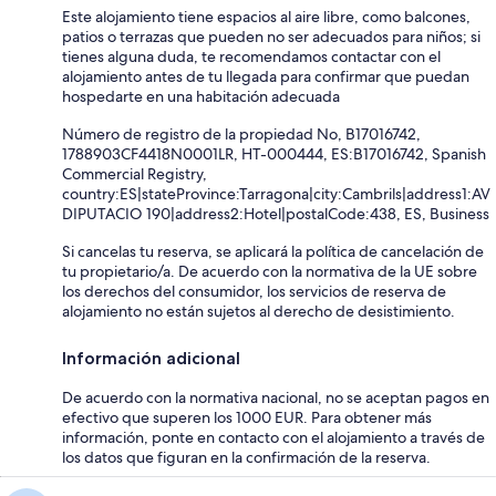
Este alojamiento tiene espacios al aire libre, como balcones,
patios o terrazas que pueden no ser adecuados para niños; si
tienes alguna duda, te recomendamos contactar con el
alojamiento antes de tu llegada para confirmar que puedan
hospedarte en una habitación adecuada
Número de registro de la propiedad No, B17016742,
1788903CF4418N0001LR, HT-000444, ES:B17016742, Spanish
Commercial Registry,
country:ES|stateProvince:Tarragona|city:Cambrils|address1:AV
DIPUTACIO 190|address2:Hotel|postalCode:438, ES, Business
Si cancelas tu reserva, se aplicará la política de cancelación de
tu propietario/a. De acuerdo con la normativa de la UE sobre
los derechos del consumidor, los servicios de reserva de
alojamiento no están sujetos al derecho de desistimiento.
Información adicional
De acuerdo con la normativa nacional, no se aceptan pagos en
efectivo que superen los 1000 EUR. Para obtener más
información, ponte en contacto con el alojamiento a través de
los datos que figuran en la confirmación de la reserva.