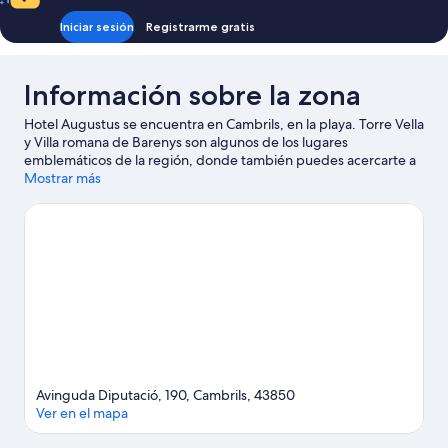
Iniciar sesión
Registrarme gratis
Información sobre la zona
Hotel Augustus se encuentra en Cambrils, en la playa. Torre Vella
y Villa romana de Barenys son algunos de los lugares
emblemáticos de la región, donde también puedes acercarte a
Puerto de Tarragona y Club Náutico Salou si buscas unas
Mostrar más
vacaciones activas. ¿Viajas con niños? Si es así, puedes llevarlos a
Parque temático PortAventura World o a Bosc Aventura Salou.
Ver guía de viaje de Cambrils
Avinguda Diputació, 190, Cambrils, 43850
Ver en el mapa