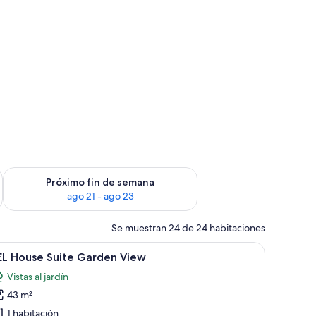
in de semana, ago 14 - ago 16
Consulta la disponibilidad para el próximo fin de semana, ago
Próximo fin de semana
ago 21 - ago 23
Se muestran 24 de 24 habitaciones
e en un balcón con vistas a la costa.
brir
Una cama bien hecha con sábanas blancas, una 
9
EL House Suite Garden View
odas
Vistas al jardín
s
43 m²
otos
e
1 habitación