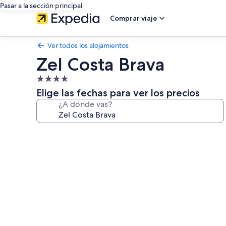
Pasar a la sección principal
Comprar viaje
Ver todos los alojamientos
Zel Costa Brava
Alojamiento
de
Elige las fechas para ver los precios
4.0 estrellas
¿A dónde vas?
Galería
de
imágenes
de
Zel
Costa
Brava