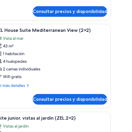
ite
nior
Consultar precios y disponibilidad
EL,
diterranean
ew)
te.
roja y vistas a un balcón con una silla.
brir
Una mesa de madera con sillas de mimbre en un
9
EL House Suite Mediterranean View (2+2)
odas
Vista al mar
s
43 m²
otos
e
1 habitación
EL
4 huéspedes
ouse
2 camas individuales
uite
Wifi gratis
editerranean
ás
r más detalles
iew
talles
2+2)
Consultar precios y disponibilidad
L
use
ite
 una mesita de noche de madera con una lámpara y un libro junto a la cama. 
e, un balcón con mesa y sillas, y vistas al verdor.
brir
Habitación de hotel con cama, zona de estar co
10
diterranean
ite junior, vistas al jardín (ZEL,2+2)
odas
ew
Vistas al jardín
+2)
s