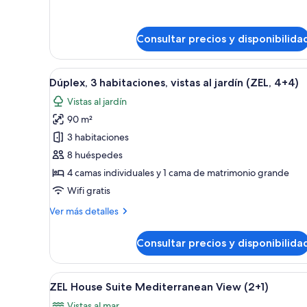
detalles
2+2)
de
Suite
Consultar precios y disponibilida
junior
(ZEL,
Mediterranean
Abrir
Habitación de hotel moderna c
View,
5
Dúplex, 3 habitaciones, vistas al jardín (ZEL, 4+4)
todas
2+2)
Vistas al jardín
las
90 m²
fotos
de
3 habitaciones
Dúplex,
8 huéspedes
3
4 camas individuales y 1 cama de matrimonio grande
habitaciones,
Wifi gratis
vistas
Más
Ver más detalles
al
detalles
jardín
de
Consultar precios y disponibilida
(ZEL,
Dúplex,
3
4+4)
habitaciones,
Abrir
Una mesa de madera con sillas 
9
vistas
ZEL House Suite Mediterranean View (2+1)
todas
al
Vistas al mar