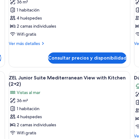
(4+2)
36 m²
fotos
f
de
d
1 habitación
Suite
S
4 huéspedes
junior,
ju
2 camas individuales
cocina,
vi
Wifi gratis
vistas
al
Más
M
Ver más detalles
Ve
al
ja
detalles
de
jardín
(
de
de
d
Consultar precios y disponibilidad
(ZEL,2+2)
Suite
Su
junior,
jun
cocina,
vis
n balcón, sofá, mesa de comedor y vista al mar.
Abrir
Un balcón con vista a un paisaje coste
A
15
vistas
al
ZEL Junior Suite Mediterranean View with Kitchen
Dú
todas
t
al
ja
(2+2)
jardín
las
(Z
la
Vistas al mar
(ZEL,2+2)
fotos
f
36 m²
de
d
1 habitación
ZEL
D
Junior
3
4 huéspedes
Suite
h
2 camas individuales
Mediterranean
vi
Wifi gratis
M
Ve
View
al