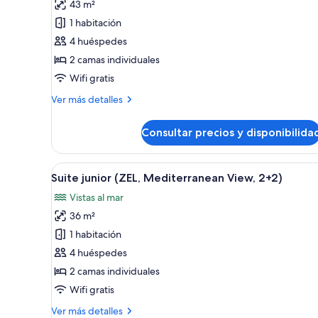
43 m²
fotos
de
1 habitación
ZEL
4 huéspedes
House
2 camas individuales
Suite
Wifi gratis
Garden
Más
Ver más detalles
View
detalles
(2+2)
de
Consultar precios y disponibilida
ZEL
House
Suite
Abrir
Habitación de hotel moderna co
10
Garden
Suite junior (ZEL, Mediterranean View, 2+2)
todas
View
Vistas al mar
(2+2)
las
36 m²
fotos
de
1 habitación
Suite
4 huéspedes
junior
2 camas individuales
(ZEL,
Wifi gratis
Mediterranean
Más
Ver más detalles
View,