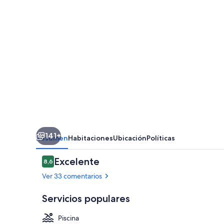
141+
Resumen
Habitaciones
Ubicación
Políticas
Comentarios
Excelente
8,6
8,6 de 10
Ver 33 comentarios
Servicios populares
Piscina