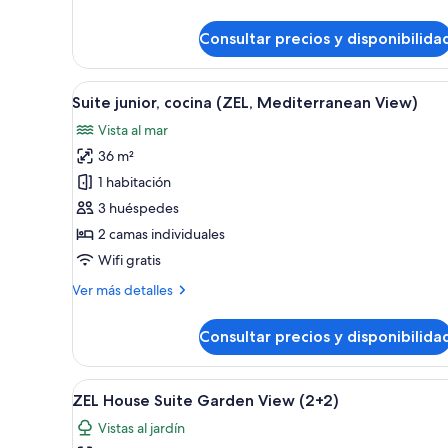
(ZEL)
Suite
junior,
Consultar precios y disponibilida
cocina,
vistas
al
Abrir
Habitación de hotel con cama, z
jardín
13
Suite junior, cocina (ZEL, Mediterranean View)
todas
(ZEL)
Vista al mar
las
36 m²
fotos
de
1 habitación
Suite
3 huéspedes
junior,
2 camas individuales
cocina
Wifi gratis
(ZEL,
Más
Ver más detalles
Mediterranean
detalles
View)
de
Consultar precios y disponibilida
Suite
junior,
cocina
Abrir
Una cama bien hecha con sábana
9
(ZEL,
ZEL House Suite Garden View (2+2)
todas
Mediterranean
Vistas al jardín
View)
las