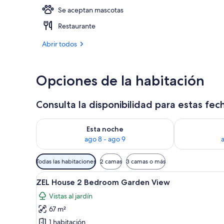
Se aceptan mascotas
3 restaurante
Restaurante
Abrir todos
Opciones de la habitación
Consulta la disponibilidad para estas fec
Consulta la disponibilidad para esta noche, ago 8 - 
Consulta la d
Esta noche
ago 8 - ago 9
Filtros
Todas las habitaciones
2 camas
3 camas o más
disponibles
Abrir
Un dormitorio con una cama, un
para
5
ZEL House 2 Bedroom Garden View
todas
las
Vistas al jardín
las
habitaciones
67 m²
fotos
de
1 habitación