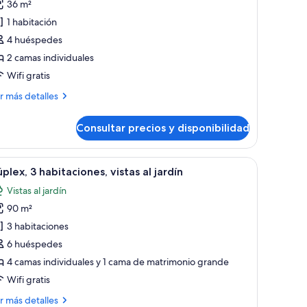
36 m²
otos
e
1 habitación
uite
4 huéspedes
nior,
2 camas individuales
stas
Wifi gratis
ás
r más detalles
rdín
talles
ZEL,2+2)
Consultar precios y disponibilidad
ite
ior,
tas
ro, una mesa con una planta y un par de gafas, y una silla de mimbre.
brir
Habitación de hotel moderna con un amplio ve
5
plex, 3 habitaciones, vistas al jardín
odas
rdín
Vistas al jardín
EL,2+2)
s
90 m²
otos
e
3 habitaciones
úplex,
6 huéspedes
4 camas individuales y 1 cama de matrimonio grande
abitaciones,
Wifi gratis
stas
ás
r más detalles