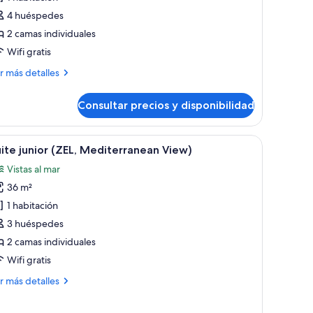
EL
4 huéspedes
ouse
2 camas individuales
uite
Wifi gratis
arden
ás
r más detalles
iew
talles
Consultar precios y disponibilidad
L
use
ite
estar con mesa y sillas, balcón con vistas a árboles, y lámpara colgante.
brir
Habitación de hotel moderna con balcón, sofá
10
rden
ite junior (ZEL, Mediterranean View)
odas
ew
Vistas al mar
s
36 m²
otos
e
1 habitación
uite
3 huéspedes
unior
2 camas individuales
EL,
Wifi gratis
editerranean
ás
r más detalles
iew)
talles