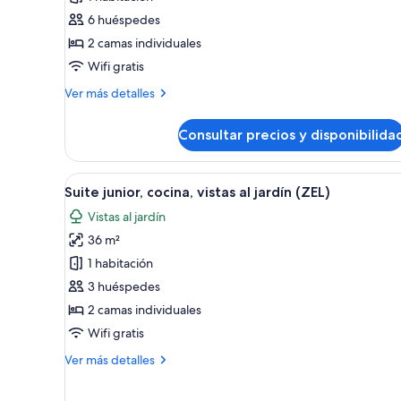
ZEL
6 huéspedes
House
2 camas individuales
2
Wifi gratis
Bedroom
Más
Ver más detalles
Garden
detalles
View
de
Consultar precios y disponibilida
ZEL
House
2
Abrir
Habitación de hotel con una cam
6
Bedroom
Suite junior, cocina, vistas al jardín (ZEL)
todas
Garden
Vistas al jardín
View
las
36 m²
fotos
de
1 habitación
Suite
3 huéspedes
junior,
2 camas individuales
cocina,
Wifi gratis
vistas
Más
Ver más detalles
al
detalles
jardín
de