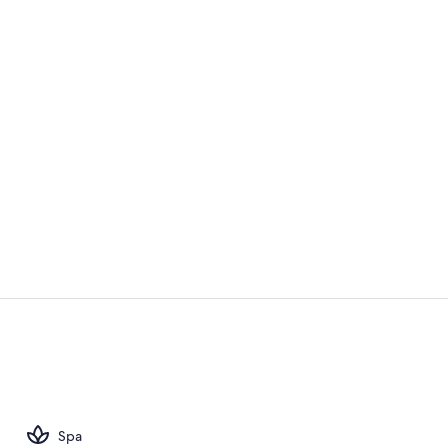
Vídeo hecho 
2 piscinas al
Spa