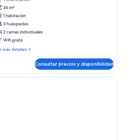
ew
s
+2)
36 m²
otos
e
1 habitación
EL
3 huéspedes
ouse
2 camas individuales
unior
Wifi gratis
uite
ás
r más detalles
arden
talles
iew
Consultar precios y disponibilidad
+1)
L
use
nior
ite
rden
ew
1)