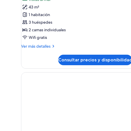
jardín
las
(ZEL,
43 m²
fotos
4+4)
de
1 habitación
ZEL
3 huéspedes
House
2 camas individuales
Suite
Wifi gratis
Mediterranean
Más
Ver más detalles
View
detalles
(2+1)
de
Consultar precios y disponibilida
ZEL
House
Suite
Mediterranean
View
(2+1)