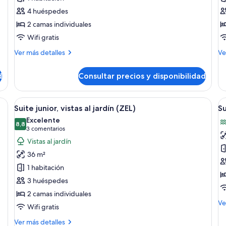
ZEL
Z
4 huéspedes
House
H
2 camas individuales
Suite
S
Wifi gratis
Mediterranean
G
Más
M
Ver más detalles
Ve
View
V
detalles
de
de
de
d
Consultar precios y disponibilidad
ZEL
ZE
House
Ho
Suite
Su
a grande, un balcón con mesa y sillas, y vistas al verdor.
Abrir
Habitación de hotel con cama, zona de 
A
10
Mediterranean
Ga
Suite junior, vistas al jardín (ZEL)
Su
todas
t
View
Vi
Excelente
las
8,8
la
8,8 de 10
(3 comentarios)
3 comentarios
fotos
f
Vistas al jardín
de
d
36 m²
Suite
S
1 habitación
junior,
j
3 huéspedes
vistas
(Z
2 camas individuales
al
M
M
Ve
jardín
V
Wifi gratis
de
(ZEL)
de
Más
Ver más detalles