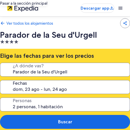
Pasar a la sección principal
Descargar app
Ver todos los alojamientos
Parador de la Seu d'Urgell
Alojamiento
de
4.0 estrellas
Elige las fechas para ver los precios
¿A dónde vas?
Fechas
Personas
Buscar