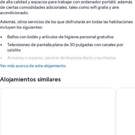
de alta calidad y espacios para trabajar con ordenador portátil, además
de ciertas comodidades adicionales, tales como wifi gratis y aire
acondicionado.
Además, otros servicios de los que disfrutarás en todas las habitaciones
incluyen los siguientes:
Baños con bidés y artículos de higiene personal gratuitos
Televisiones de pantalla plana de 30 pulgadas con canales por
satélite
Armarios o roperos, servicio de limpieza diario y escritorios
Ver más acerca de este alojamiento
Alojamientos similares
La Glorieta
Hotel & S