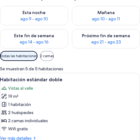
Consulta la disponibilidad para esta noche, ago 9 - ago 10
Consulta la disponibilidad par
Esta noche
Mañana
ago 9 - ago 10
ago 10 - ago 11
Consulta la disponibilidad para este fin de semana, ago 14 - a
Consulta la disponibilidad par
Este fin de semana
Próximo fin de semana
ago 14 - ago 16
ago 21 - ago 23
Filtros
Todas las habitaciones
2 camas
disponibles
para
Se muestran 5 de 5 habitaciones
las
Abrir
Habitación de hotel con dos camas, un e
13
Habitación estándar doble
habitaciones
todas
Vistas al valle
las
19 m²
fotos
de
1 habitación
Habitación
2 huéspedes
estándar
2 camas individuales
doble
Wifi gratis
Más
Ver más detalles