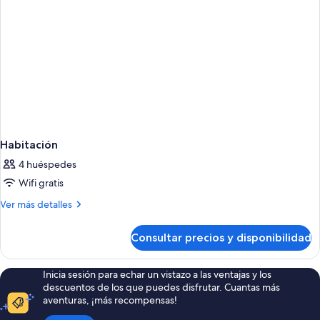
Habitación
4 huéspedes
Wifi gratis
Más
Ver más detalles
detalles
de
Consultar precios y disponibilidad
Habitación
Inicia sesión para echar un vistazo a las ventajas y los
descuentos de los que puedes disfrutar. Cuantas más
aventuras, ¡más recompensas!