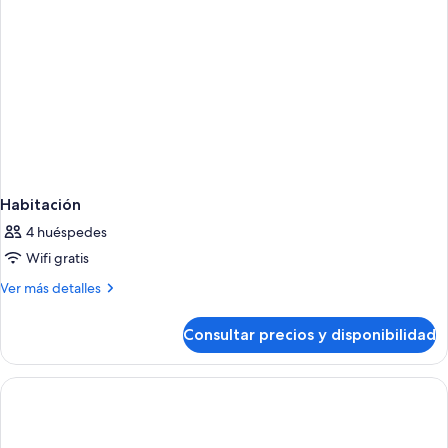
Habitación
4 huéspedes
Wifi gratis
Más
Ver más detalles
detalles
de
Consultar precios y disponibilidad
Habitación