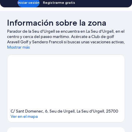
Iniciar sesión
Registrarme gratis
Información sobre la zona
Parador de la Seu d'Urgell se encuentra en La Seu d'Urgell, en el
centro y cerca del paseo marítimo. Acércate a Club de golf
Aravell Golf y Sendero Francoli si buscas unas vacaciones activas,
aunque para apreciar la belleza natural de la región lo mejor es
Mostrar más
visitar Coll Arenys o Parque Central. ¿Te apetece disfrutar de un
evento especial? Puedes consultar el calendario de Devk-Arena
o Estadi Comunal de Aixovall. Descubre todo lo que esta zona
tiene que ofrecer practicando actividades como la equitación o
las rutas a pie o en bicicleta.
Ver guía de viaje de La Seu d'Urgell
C/ Sant Domenec, 6, Seu de Urgell, La Seu d'Urgell, 25700
Ver en el mapa