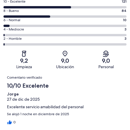
121
10 - Excelente
121
comentarios
84
8 - Bueno
84
de
comentarios
un
10
6 - Normal
10
de
total
comentarios
un
3
4 - Mediocre
3
de
de
total
comentarios
221
un
3
2 - Horrible
3
de
de
con
total
comentarios
221
un
una
de
de
con
total
puntuación
221
un
una
de
9,2
9,0
9,0
de
con
total
puntuación
221
Limpieza
Ubicación
Personal
10
una
de
de
con
Comentarios
-
puntuación
221
8
Comentario verificado
una
Excelente
de
con
-
puntuación
10/10 Excelente
6
una
Bueno
de
-
puntuación
Jorge
4
Normal
27 de dic de 2025
de
-
2
Excelente servicio amabilidad del personal
Mediocre
-
Se alojó 1 noche en diciembre de 2025
Horrible
0