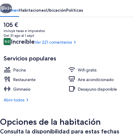
Seu
erior
Siguiente
d'Urgell
62+
Resumen
Habitaciones
Ubicación
Políticas
El
105 €
precio
incluye tasas e impuestos
actual
Del 31 ago al 1 sept
es
Comentarios
Increíble
9,0
Ver 221 comentarios
9,0 de 10
de
105 €
Servicios populares
Piscina
Wifi gratis
Fachada del alojamiento - Noche
Restaurante
Aire acondicionado
Gimnasio
Desayuno disponible
Abrir todos
Opciones de la habitación
Consulta la disponibilidad para estas fechas