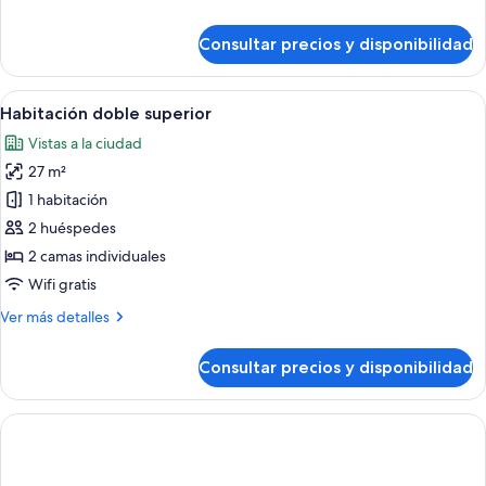
detalles
de
Consultar precios y disponibilidad
Habitación
estándar
doble
Abrir
Habitación de hotel con cama doble, 
9
Habitación doble superior
todas
Vistas a la ciudad
las
27 m²
fotos
de
1 habitación
Habitación
2 huéspedes
doble
2 camas individuales
superior
Wifi gratis
Más
Ver más detalles
detalles
de
Consultar precios y disponibilidad
Habitación
doble
superior