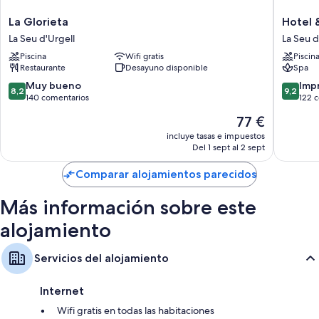
La
Hotel
La Glorieta
Hotel &
Glorieta
&
La Seu d'Urgell
La Seu d
La
Spa
Piscina
Wifi gratis
Piscin
Seu
El
Restaurante
Desayuno disponible
Spa
d'Urgell
Castell
de
8.2
9.2
Muy bueno
Imp
8,2
9,2
Ciutat
sobre
sobre
140 comentarios
122 
La
10,
10,
El
77 €
Seu
Muy
Impresi
precio
d'Urgell
bueno,
122 com
incluye tasas e impuestos
actual
Del 1 sept al 2 sept
140 comentarios
es
de
Comparar alojamientos parecidos
77 €
Más información sobre este
alojamiento
Servicios del alojamiento
Internet
Wifi gratis en todas las habitaciones