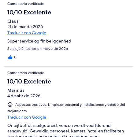
Comentario verificado
interrogatorio y el porterillo estaba a una altura nada razonable
para hacer las gestiones desde el coche, tenias que bajarte del
10/10 Excelente
vehiculo. La comida del buffet para ser un todo incluido solo
Claus
adultos es pobre, arroz, pizza y patatas fritas en diferentes
21 de mar de 2026
variantes, esa es la base. Muy pequeña la zona y mal repartida
concentraban la zona de calientes en un reducido espacio con
Traducir con Google
las consiguientes colas y constantes reposiciones que eren
Super service og fin beliggenhed
lentas. Si no eres exigente con la comida es muy recomendable
la zona comun es muy agradable.
Se alojó 6 noches en marzo de 2026
0
Comentario verificado
10/10 Excelente
Marinus
4 de abr de 2026
Aspectos positivos: Limpieza, personal y instalaciones y estado del
alojamiento
Traducir con Google
Onbijtbuffet is uitgebreid, vers en wordt voortdurend
aangevuld. Geweldig personeel. Kamers, hotel en faciliteiten
worden goed schoongemaakt en onderhouden.