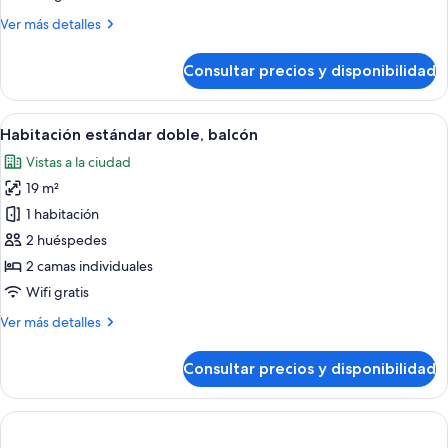
(views)
Más
Ver más detalles
detalles
de
Consultar precios y disponibilidad
Habitación
Deluxe,
balcón
Abrir
Una habitación de hotel con una cama g
4
(views)
Habitación estándar doble, balcón
todas
Vistas a la ciudad
las
19 m²
fotos
de
1 habitación
Habitación
2 huéspedes
estándar
2 camas individuales
doble,
Wifi gratis
balcón
Más
Ver más detalles
detalles
de
Consultar precios y disponibilidad
Habitación
estándar
doble,
balcón