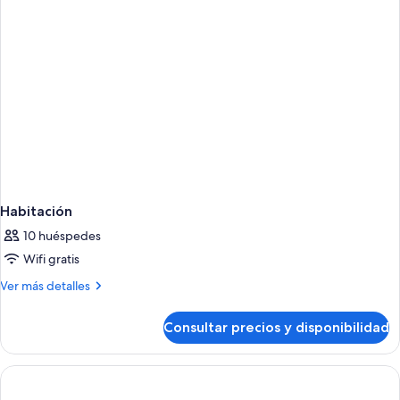
Habitación
10 huéspedes
Wifi gratis
Más
Ver más detalles
detalles
de
Consultar precios y disponibilidad
Habitación