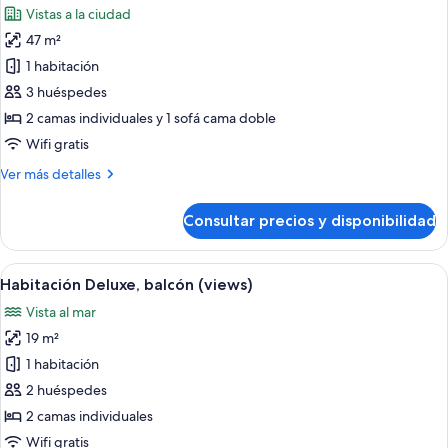
Vistas a la ciudad
las
47 m²
fotos
de
1 habitación
Suite
3 huéspedes
sénior,
2 camas individuales y 1 sofá cama doble
balcón
Wifi gratis
Más
Ver más detalles
detalles
de
Consultar precios y disponibilidad
Suite
sénior,
balcón
Abrir
Habitación de hotel con una cama grand
5
Habitación Deluxe, balcón (views)
todas
Vista al mar
las
19 m²
fotos
de
1 habitación
Habitación
2 huéspedes
Deluxe,
2 camas individuales
balcón
Wifi gratis