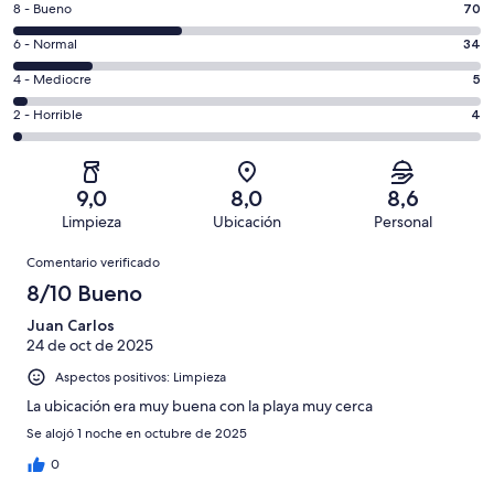
70
8 - Bueno
70
de
comentarios
un
34
6 - Normal
34
de
total
comentarios
un
5
4 - Mediocre
5
de
de
total
comentarios
196
un
4
2 - Horrible
4
de
de
con
total
comentarios
196
un
una
de
de
con
total
puntuación
196
un
una
de
9,0
8,0
8,6
de
con
total
puntuación
196
Limpieza
Ubicación
Personal
10
una
de
de
con
Comentarios
-
puntuación
196
8
Comentario verificado
una
Excelente
de
con
-
puntuación
8/10 Bueno
6
una
Bueno
de
-
puntuación
Juan Carlos
4
Normal
24 de oct de 2025
de
-
2
Aspectos positivos: Limpieza
Mediocre
-
La ubicación era muy buena con la playa muy cerca
Horrible
Se alojó 1 noche en octubre de 2025
0