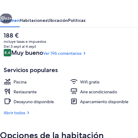
by
Lopesan
erior
Siguiente
Hotels
63+
Resumen
Habitaciones
Ubicación
Políticas
-
El
188 €
Adults
precio
incluye tasas e impuestos
Only
actual
Del 3 sept al 4 sept
es
Comentarios
Muy bueno
8,4
Ver 196 comentarios
8,4 de 10
de
188 €
Servicios populares
Piscina
Wifi gratis
2 piscinas al aire libre, sombrillas, tum
Restaurante
Aire acondicionado
Desayuno disponible
Aparcamiento disponible
Abrir todos
Opciones de la habitación