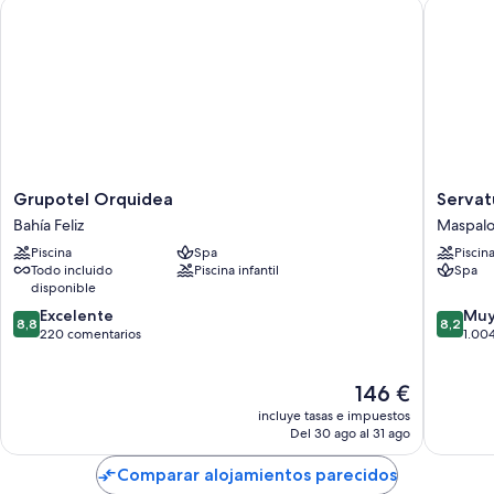
Grupotel Orquidea
Servatur
Grupotel
Servatur
Grupotel Orquidea
Servat
Orquidea
Waikiki
Bahía Feliz
Maspal
Bahía
Maspal
Piscina
Spa
Piscin
Feliz
Todo incluido
Piscina infantil
Spa
disponible
8.8
8.2
Excelente
Muy
8,8
8,2
sobre
sobre
220 comentarios
1.00
10,
10,
Excelente,
Muy
El
146 €
220 comentarios
bueno,
precio
1.004 c
incluye tasas e impuestos
actual
Del 30 ago al 31 ago
es
de
Comparar alojamientos parecidos
146 €