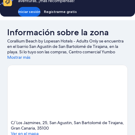
aventuras, ¡más recompensas!
Iniciar sesión
Registrarme gratis
Información sobre la zona
Corallium Beach by Lopesan Hotels - Adults Only se encuentra
en el barrio San Agustín de San Bartolomé de Tirajana, en la
playa. Si lo tuyo son las compras, Centro comercial Yumbo
Centrum es una parada obligatoria. Para los que prefieren
Mostrar más
sumergirse en la naturaleza, Playa de San Agustín y Playa del
Inglés son dos excelentes opciones. No olvides visitar Aqualand
Maspalomas: ¡te encantará! Descubre todas las actividades
acuáticas que podrás hacer en la zona, como paseos en moto de
agua o kayak; además, tendrás ocasión de disfrutar de la
naturaleza al aire libre con opciones tan variadas como la
equitación o la escalada.
Ver guía de viaje de San Bartolomé de
Tirajana
C/ Los Jazmines, 25, San Agustin, San Bartolomé de Tirajana,
Gran Canaria, 35100
Ver en el mapa