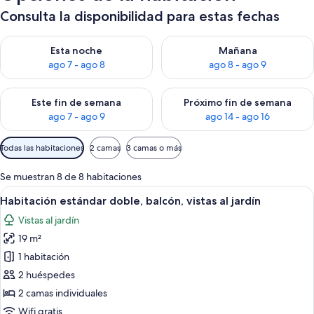
Consulta la disponibilidad para estas fechas
Consulta la disponibilidad para esta noche, ago 7 - ago 8
Consulta la disponibilidad pa
Esta noche
Mañana
ago 7 - ago 8
ago 8 - ago 9
Consulta la disponibilidad para este fin de semana, ago 7 - ag
Consulta la disponibilidad par
Este fin de semana
Próximo fin de semana
ago 7 - ago 9
ago 14 - ago 16
Filtros
Todas las habitaciones
2 camas
3 camas o más
disponibles
para
Se muestran 8 de 8 habitaciones
las
Abrir
Un balcón con barandilla blanca, una m
5
Habitación estándar doble, balcón, vistas al jardín
habitaciones
todas
Vistas al jardín
las
19 m²
fotos
de
1 habitación
Habitación
2 huéspedes
estándar
2 camas individuales
doble,
Wifi gratis