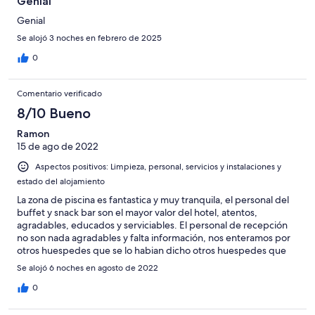
Genial
Genial
Se alojó 3 noches en febrero de 2025
0
Comentario verificado
8/10 Bueno
Ramon
15 de ago de 2022
Aspectos positivos: Limpieza, personal, servicios y instalaciones y
estado del alojamiento
La zona de piscina es fantastica y muy tranquila, el personal del
buffet y snack bar son el mayor valor del hotel, atentos,
agradables, educados y serviciables. El personal de recepción
no son nada agradables y falta información, nos enteramos por
otros huespedes que se lo habian dicho otros huespedes que
nos correspodia una cena al llevar el todo incluido en el
Se alojó 6 noches en agosto de 2022
restaurante mediterraneo. Cuando fuimos a reservar no habia
plazas y al dia siguiente nos marchabamos, no tuvieron ningun
0
detalle, aun admitiendo que habia sido un error suyo. Por ultimo
el parking cada cez que entrabamos nos hacian un