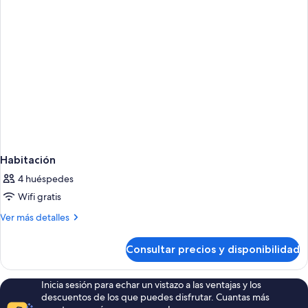
Habitación
4 huéspedes
Wifi gratis
Más
Ver más detalles
detalles
de
Consultar precios y disponibilidad
Habitación
Inicia sesión para echar un vistazo a las ventajas y los
descuentos de los que puedes disfrutar. Cuantas más