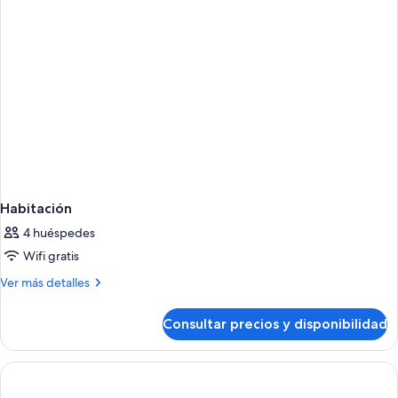
Habitación
4 huéspedes
Wifi gratis
Más
Ver más detalles
detalles
de
Consultar precios y disponibilidad
Habitación