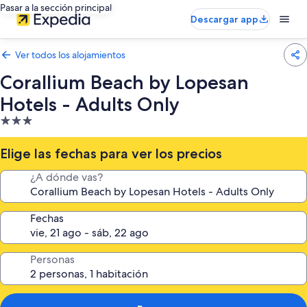
Pasar a la sección principal
Descargar app
Ver todos los alojamientos
Corallium Beach by Lopesan
Hotels - Adults Only
Alojamiento
de
3.0 estrellas
Elige las fechas para ver los precios
¿A dónde vas?
Fechas
Personas