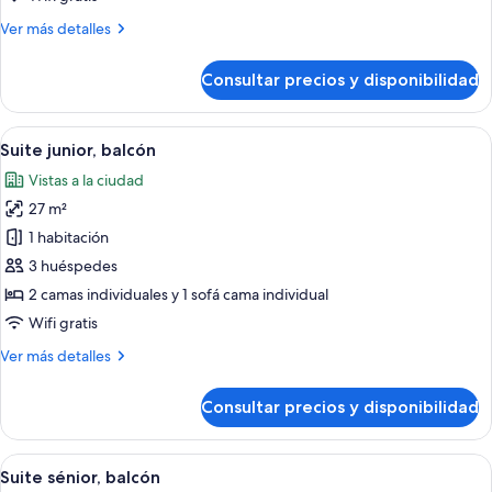
balcón,
Más
Ver más detalles
vistas
detalles
al
de
Consultar precios y disponibilidad
jardín
Habitación
estándar
doble,
Abrir
Una habitación de hotel con balcón, c
5
balcón,
Suite junior, balcón
todas
vistas
Vistas a la ciudad
al
las
jardín
27 m²
fotos
de
1 habitación
Suite
3 huéspedes
junior,
2 camas individuales y 1 sofá cama individual
balcón
Wifi gratis
Más
Ver más detalles
detalles
de
Consultar precios y disponibilidad
Suite
junior,
balcón
Abrir
Un balcón con vistas al mar y barandill
5
Suite sénior, balcón
todas