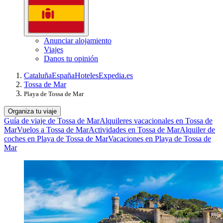
Anunciar alojamiento
Viajes
Danos tu opinión
Cataluña
España
Hoteles
Expedia.es
Tossa de Mar
Playa de Tossa de Mar
Organiza tu viaje
Guía de viaje de Tossa de Mar
Alquileres vacacionales en Tossa de
Mar
Vuelos a Tossa de Mar
Actividades en Tossa de Mar
Alquiler de
coches en Playa de Tossa de Mar
Vacaciones en Playa de Tossa de
Mar