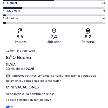
comentarios
un
33
6 - Normal
33
de
total
comentarios
un
5
4 - Mediocre
5
de
de
total
comentarios
176
un
6
2 - Horrible
6
de
de
con
total
comentarios
176
un
una
de
de
con
total
puntuación
176
un
una
de
8,6
7,4
8,2
de
con
total
puntuación
176
Limpieza
Ubicación
Personal
10
una
de
de
con
Comentarios
-
puntuación
176
8
Comentario verificado
una
Excelente
de
con
-
puntuación
8/10 Bueno
6
una
Bueno
de
-
puntuación
SILVIA
4
Normal
30 de abr de 2025
de
-
2
Aspectos positivos: Limpieza, personal, instalaciones y estado del
Mediocre
-
alojamiento y comodidad de la habitación
Horrible
MINI VACACIONES
Aconsejable. La comida deliciosa.
Se alojó 6 noches en abril de 2025
0