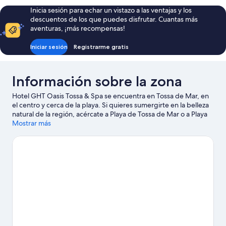
Inicia sesión para echar un vistazo a las ventajas y los
descuentos de los que puedes disfrutar. Cuantas más
aventuras, ¡más recompensas!
Iniciar sesión
Registrarme gratis
Información sobre la zona
Hotel GHT Oasis Tossa & Spa se encuentra en Tossa de Mar, en
el centro y cerca de la playa. Si quieres sumergirte en la belleza
natural de la región, acércate a Playa de Tossa de Mar o a Playa
de Lloret de Mar. ¿Viajas con niños? Si es así, puedes llevarlos a
Mostrar más
Humor Amarillo Tossa de mar o a Museo del Mar. ¿Deseando
estar ya en el agua? Con actividades como submarinismo,
esnórquel o esquí acuático a tu alcance, no te faltarán aventuras
cerca de tu alojamiento.
Ver guía de viaje de Tossa de Mar