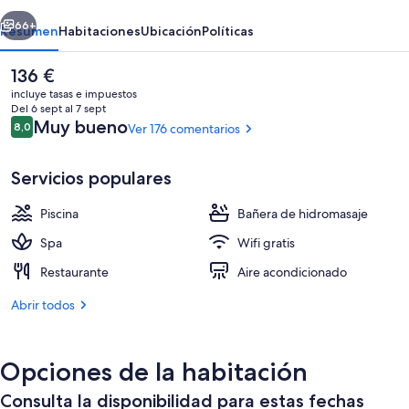
Tossa
erior
Siguiente
&
66+
Resumen
Habitaciones
Ubicación
Políticas
Spa
El
136 €
precio
incluye tasas e impuestos
actual
Del 6 sept al 7 sept
es
Comentarios
Muy bueno
8,0
Ver 176 comentarios
8,0 de 10
de
136 €
Servicios populares
Piscina
Bañera de hidromasaje
Una piscina cubierta, una piscina al air
Spa
Wifi gratis
Restaurante
Aire acondicionado
Abrir todos
Opciones de la habitación
Consulta la disponibilidad para estas fechas