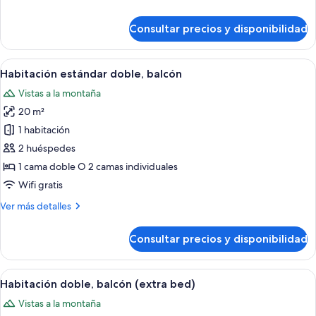
detalles
de
Consultar precios y disponibilidad
Habitación
individual
Abrir
Habitación de hotel con cama, televis
10
Habitación estándar doble, balcón
todas
Vistas a la montaña
las
20 m²
fotos
de
1 habitación
Habitación
2 huéspedes
estándar
1 cama doble O 2 camas individuales
doble,
Wifi gratis
balcón
Más
Ver más detalles
detalles
de
Consultar precios y disponibilidad
Habitación
estándar
doble,
Abrir
Una habitación de hotel con cama, mesi
10
balcón
Habitación doble, balcón (extra bed)
todas
Vistas a la montaña
las