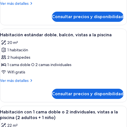
supletoria,
Más
Ver más detalles
2
detalles
adultos
de
Consultar precios y disponibilidad
Habitación
+
doble,
1
balcón
Abrir
Un balcón con piscina, sillas blancas y
niño)
10
(cama
Habitación estándar doble, balcón, vistas a la piscina
todas
supletoria,
20 m²
2
las
adultos
1 habitación
fotos
+
de
2 huéspedes
1
Habitación
niño)
1 cama doble O 2 camas individuales
estándar
Wifi gratis
doble,
Más
Ver más detalles
balcón,
detalles
vistas
de
Consultar precios y disponibilidad
Habitación
a
estándar
la
doble,
Abrir
Un balcón con piscina, sillas blancas y
piscina
10
balcón,
Habitación con 1 cama doble o 2 individuales, vistas a la
todas
vistas
piscina (2 adultos + 1 niño)
a
las
22 m²
la