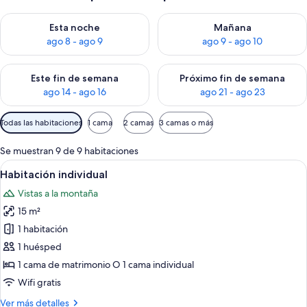
Consulta la disponibilidad para esta noche, ago 8 - ago 9
Consulta la disponibilidad pa
Esta noche
Mañana
ago 8 - ago 9
ago 9 - ago 10
Consulta la disponibilidad para este fin de semana, ago 14 - a
Consulta la disponibilidad par
Este fin de semana
Próximo fin de semana
ago 14 - ago 16
ago 21 - ago 23
Filtros
Todas las habitaciones
1 cama
2 camas
3 camas o más
disponibles
para
Se muestran 9 de 9 habitaciones
las
Abrir
Habitación de hotel con cama, televis
3
Habitación individual
habitaciones
todas
Vistas a la montaña
las
15 m²
fotos
de
1 habitación
Habitación
1 huésped
individual
1 cama de matrimonio O 1 cama individual
Wifi gratis
Más
Ver más detalles