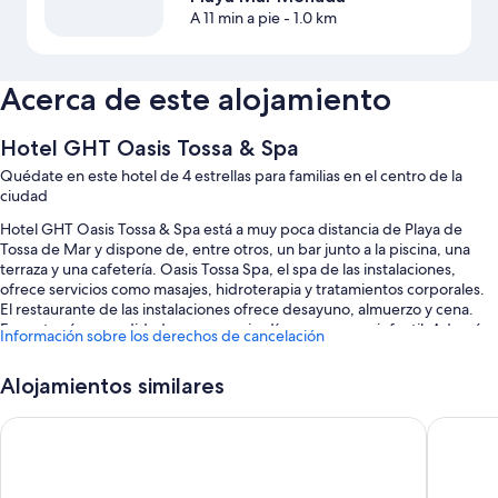
A 11 min a pie
- 1.0 km
Acerca de este alojamiento
Hotel GHT Oasis Tossa & Spa
Quédate en este hotel de 4 estrellas para familias en el centro de la
ciudad
Hotel GHT Oasis Tossa & Spa está a muy poca distancia de Playa de
Tossa de Mar y dispone de, entre otros, un bar junto a la piscina, una
terraza y una cafetería. Oasis Tossa Spa, el spa de las instalaciones,
ofrece servicios como masajes, hidroterapia y tratamientos corporales.
El restaurante de las instalaciones ofrece desayuno, almuerzo y cena.
Encontrarás comodidades como un jardín y un parque infantil. Además,
Información sobre los derechos de cancelación
podrás conectarte al wifi gratuito de las habitaciones.
Estos son otros servicios:
Alojamientos similares
Una piscina cubierta y una piscina al aire libre, con tumbonas,
RVHotels Vila de Tossa
Hotel G
sombrillas y socorrista en las instalaciones
Desayuno completo (de pago), aparcamiento (de pago) y un
servicio de transporte desde y hasta el aeropuerto (de pago)