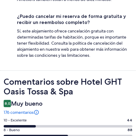
¿Puedo cancelar mi reserva de forma gratuita y
recibir un reembolso completo?
Sí, este alojamiento ofrece cancelación gratuita con
determinadas tarifas de habitación, porque es importante
tener flexibilidad. Consulta la política de cancelación del
alojamiento en nuestra web para obtener más información
sobre las condiciones y las limitaciones.
Comentarios
Comentarios sobre Hotel GHT
Oasis Tossa & Spa
Muy bueno
8,0
176 comentarios
44
10 - Excelente
44
comentarios
88
8 - Bueno
88
de