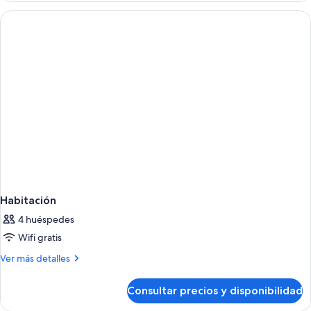
1
ROOM
niño)
WITH
BALCONY
Habitación
4 huéspedes
Wifi gratis
Más
Ver más detalles
detalles
de
Consultar precios y disponibilidad
Habitación