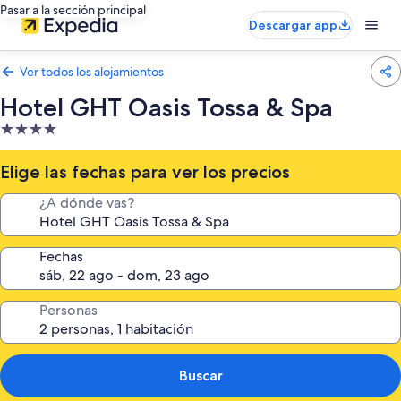
Pasar a la sección principal
Descargar app
Ver todos los alojamientos
Hotel GHT Oasis Tossa & Spa
Alojamiento
de
4.0 estrellas
Elige las fechas para ver los precios
¿A dónde vas?
Fechas
Personas
Buscar