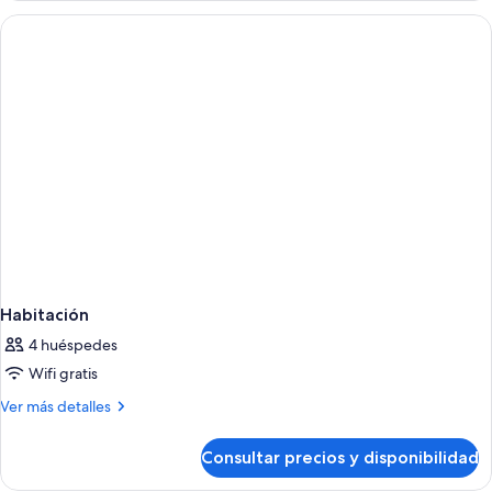
Habitación
4 huéspedes
Wifi gratis
Más
Ver más detalles
detalles
de
Consultar precios y disponibilidad
Habitación