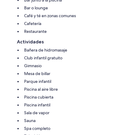
Bar o lounge
Café y té en zonas comunes
Cafetería
Restaurante
Actividades
Bañera de hidromasaje
Club infantil gratuito
Gimnasio
Mesa de billar
Parque infantil
Piscina al aire libre
Piscina cubierta
Piscina infantil
Sala de vapor
Sauna
Spa completo