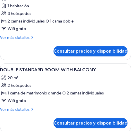
fotos
piscina
1 habitación
de
3 huéspedes
Habitación
con
2 camas individuales O 1 cama doble
1
Wifi gratis
cama
Más
Ver más detalles
doble
detalles
o
de
Consultar precios y disponibilidad
Habitación
2
con
individuales,
1
Abrir
Escritorio, cortinas opacas, cunas gratui
vistas
9
cama
DOUBLE STANDARD ROOM WITH BALCONY
todas
doble
a
20 m²
o
las
la
2
2 huéspedes
fotos
piscina
individuales,
de
1 cama de matrimonio grande O 2 camas individuales
(2
vistas
DOUBLE
a
Wifi gratis
adultos
la
STANDARD
+
Más
Ver más detalles
piscina
ROOM
detalles
1
(2
WITH
de
adultos
niño)
Consultar precios y disponibilidad
DOUBLE
BALCONY
+
STANDARD