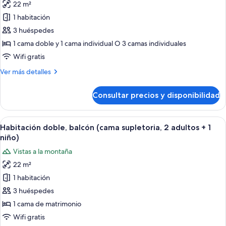
22 m²
fotos
de
1 habitación
Habitación
3 huéspedes
doble,
1 cama doble y 1 cama individual O 3 camas individuales
balcón
Wifi gratis
(extra
Más
Ver más detalles
bed)
detalles
de
Consultar precios y disponibilidad
Habitación
doble,
balcón
Abrir
Habitación de hotel con cama, televisi
10
(extra
Habitación doble, balcón (cama supletoria, 2 adultos + 1
todas
bed)
niño)
las
Vistas a la montaña
fotos
22 m²
de
1 habitación
Habitación
doble,
3 huéspedes
balcón
1 cama de matrimonio
(cama
Wifi gratis