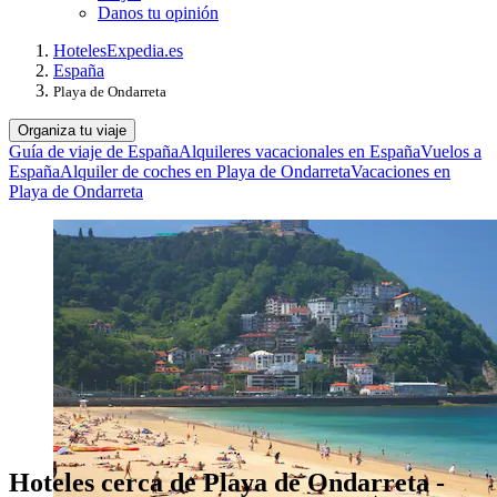
Danos tu opinión
Hoteles
Expedia.es
España
Playa de Ondarreta
Organiza tu viaje
Guía de viaje de España
Alquileres vacacionales en España
Vuelos a
España
Alquiler de coches en Playa de Ondarreta
Vacaciones en
Playa de Ondarreta
Hoteles cerca de Playa de Ondarreta -