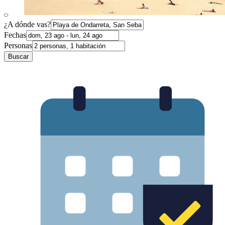
¿A dónde vas?
Fechas
Personas
Buscar