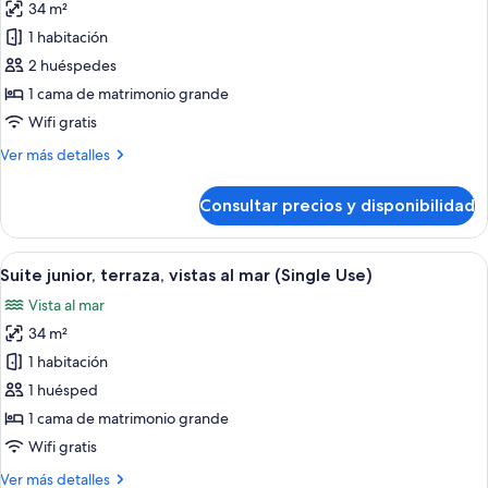
vistas
34 m²
fotos
al
de
1 habitación
mar
Suite
2 huéspedes
junior,
1 cama de matrimonio grande
terraza,
Wifi gratis
vistas
Más
Ver más detalles
al
detalles
mar
de
Consultar precios y disponibilidad
Suite
junior,
terraza,
Abrir
Un balcón con un sofá verde y una peq
8
vistas
Suite junior, terraza, vistas al mar (Single Use)
todas
al
Vista al mar
mar
las
34 m²
fotos
de
1 habitación
Suite
1 huésped
junior,
1 cama de matrimonio grande
terraza,
Wifi gratis
vistas
Más
Ver más detalles