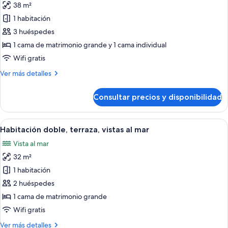
38 m²
las
1 habitación
fotos
de
3 huéspedes
Habitación
1 cama de matrimonio grande y 1 cama individual
triple
Wifi gratis
(2
Más
Ver más detalles
adults
detalles
+
de
Consultar precios y disponibilidad
Habitación
1
triple
child)
(2
Abrir
Una habitación de hotel con cama, escri
7
adults
Habitación doble, terraza, vistas al mar
todas
+
Vista al mar
1
las
child)
32 m²
fotos
de
1 habitación
Habitación
2 huéspedes
doble,
1 cama de matrimonio grande
terraza,
Wifi gratis
vistas
Más
Ver más detalles