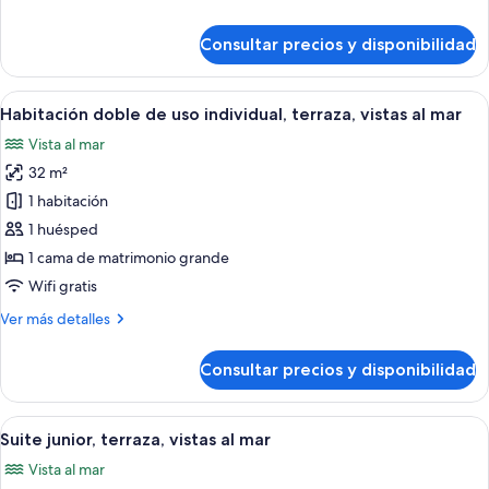
al
detalles
mar
de
Consultar precios y disponibilidad
Habitación
doble,
terraza,
Abrir
Una habitación de hotel con cama, escri
7
vistas
Habitación doble de uso individual, terraza, vistas al mar
todas
al
Vista al mar
mar
las
32 m²
fotos
de
1 habitación
Habitación
1 huésped
doble
1 cama de matrimonio grande
de
Wifi gratis
uso
Más
Ver más detalles
individual,
detalles
terraza,
de
Consultar precios y disponibilidad
vistas
Habitación
doble
al
de
Abrir
Un balcón con un sofá verde y una peq
mar
8
uso
Suite junior, terraza, vistas al mar
todas
individual,
Vista al mar
terraza,
las