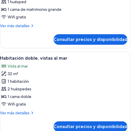
de
1 huésped
Suite
1 cama de matrimonio grande
(Single
Wifi gratis
Use)
Más
Ver más detalles
detalles
de
Consultar precios y disponibilidad
Suite
(Single
Use)
Abrir
Una habitación de hotel con una cama, u
6
Habitación doble, vistas al mar
todas
Vista al mar
las
32 m²
fotos
de
1 habitación
Habitación
2 huéspedes
doble,
1 cama doble
vistas
Wifi gratis
al
Más
Ver más detalles
mar
detalles
de
Consultar precios y disponibilidad
Habitación