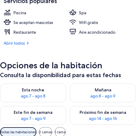
Servicios populares
de
380 €
Piscina
Spa
Se aceptan mascotas
Wifi gratis
Restaurante
Aire acondicionado
Abrir todos
Opciones de la habitación
Consulta la disponibilidad para estas fechas
Consulta la disponibilidad para esta noche, ago 7 - ago 8
Consulta la disponibilidad pa
Esta noche
Mañana
ago 7 - ago 8
ago 8 - ago 9
Consulta la disponibilidad para este fin de semana, ago 7 - ag
Consulta la disponibilidad par
Este fin de semana
Próximo fin de semana
ago 7 - ago 9
ago 14 - ago 16
Filtros
Todas las habitaciones
2 camas
1 cama