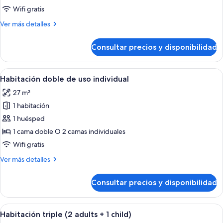
doble
Wifi gratis
Más
Ver más detalles
detalles
de
Consultar precios y disponibilidad
Habitación
doble
Abrir
Habitación de hotel con una cama grand
5
Habitación doble de uso individual
todas
27 m²
las
1 habitación
fotos
de
1 huésped
Habitación
1 cama doble O 2 camas individuales
doble
Wifi gratis
de
Más
Ver más detalles
uso
detalles
individual
de
Consultar precios y disponibilidad
Habitación
doble
de
Abrir
Una habitación de hotel con dos camas,
4
uso
Habitación triple (2 adults + 1 child)
todas
individual