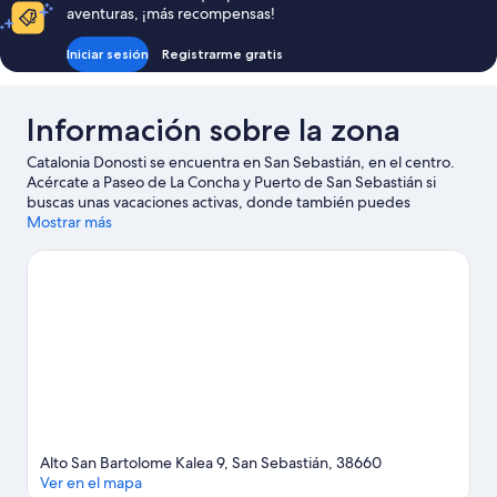
aventuras, ¡más recompensas!
Iniciar sesión
Registrarme gratis
Información sobre la zona
Catalonia Donosti se encuentra en San Sebastián, en el centro.
Acércate a Paseo de La Concha y Puerto de San Sebastián si
buscas unas vacaciones activas, donde también puedes
acercarte a atractivos turísticos como Aquarium Donostia-San
Mostrar más
Sebastián y Zaldiko Maldiko. ¿Te apetece disfrutar de un evento
especial? Puedes consultar el calendario de Reale Arena o
Velódromo de Anoeta.
Ver guía de viaje de San Sebastián
Alto San Bartolome Kalea 9, San Sebastián, 38660
Ver en el mapa