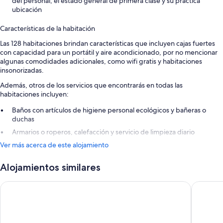
del personal, el estado general de primera clase y su práctica
ubicación
Características de la habitación
Las 128 habitaciones brindan características que incluyen cajas fuertes
con capacidad para un portátil y aire acondicionado, por no mencionar
algunas comodidades adicionales, como wifi gratis y habitaciones
insonorizadas.
Además, otros de los servicios que encontrarás en todas las
habitaciones incluyen:
Baños con artículos de higiene personal ecológicos y bañeras o
duchas
Armarios o roperos, calefacción y servicio de limpieza diario
Ver más acerca de este alojamiento
Alojamientos similares
Barceló Costa Vasca
Hotel de