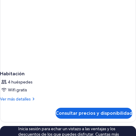
Habitación
4 huéspedes
Wifi gratis
Más
Ver más detalles
detalles
de
Consultar precios y disponibilidad
Habitación
Inicia sesión para echar un vistazo a las ventajas y los
descuentos de los que puedes disfrutar. Cuantas más