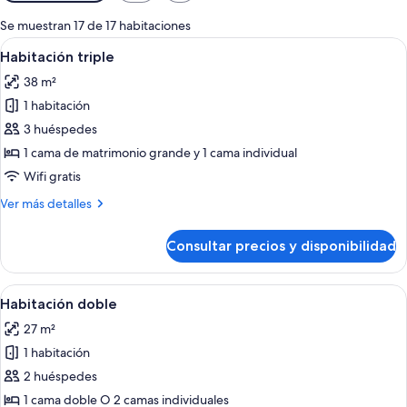
disponibles
para
Se muestran 17 de 17 habitaciones
las
Abrir
Una habitación de hotel con dos camas,
4
Habitación triple
habitaciones
todas
38 m²
las
1 habitación
fotos
de
3 huéspedes
Habitación
1 cama de matrimonio grande y 1 cama individual
triple
Wifi gratis
Más
Ver más detalles
detalles
de
Consultar precios y disponibilidad
Habitación
triple
Abrir
Habitación de hotel con una cama grand
5
Habitación doble
todas
27 m²
las
1 habitación
fotos
de
2 huéspedes
Habitación
1 cama doble O 2 camas individuales