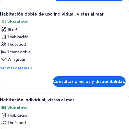
doble,
vistas
Abrir
Una habitación de hotel con una cama, u
6
al
Habitación doble de uso individual, vistas al mar
todas
mar
Vista al mar
las
18 m²
fotos
de
1 habitación
Habitación
1 huésped
doble
1 cama doble
de
Wifi gratis
uso
Más
Ver más detalles
individual,
detalles
vistas
de
Consultar precios y disponibilidad
al
Habitación
doble
mar
de
Abrir
Habitación de hotel con cama, escritor
5
uso
Habitación individual, vistas al mar
todas
individual,
Vista al mar
vistas
las
al
1 habitación
fotos
mar
de
1 huésped