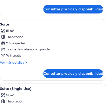
al
detalles
mar
de
Consultar precios y disponibilidad
(Single
Suite
junior,
Use)
terraza,
Abrir
Una habitación de hotel moderna con 
5
vistas
Suite
todas
al
51 m²
mar
las
(Single
1 habitación
fotos
Use)
de
2 huéspedes
Suite
1 cama de matrimonio grande
Wifi gratis
Más
Ver más detalles
detalles
de
Consultar precios y disponibilidad
Suite
Abrir
Una habitación de hotel moderna con 
5
Suite (Single Use)
todas
51 m²
las
1 habitación
fotos