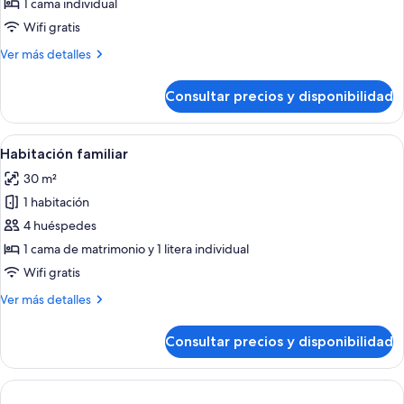
Habitación
1 cama individual
individual,
Wifi gratis
vistas
Más
Ver más detalles
al
detalles
mar
de
Consultar precios y disponibilidad
Habitación
individual,
vistas
Abrir
Una habitación de hotel con una cama 
4
al
Habitación familiar
todas
mar
30 m²
las
1 habitación
fotos
de
4 huéspedes
Habitación
1 cama de matrimonio y 1 litera individual
familiar
Wifi gratis
Más
Ver más detalles
detalles
de
Consultar precios y disponibilidad
Habitación
familiar