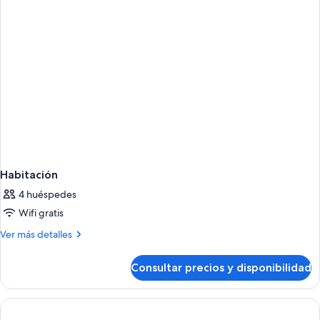
Habitación
4 huéspedes
Wifi gratis
Más
Ver más detalles
detalles
de
Consultar precios y disponibilidad
Habitación