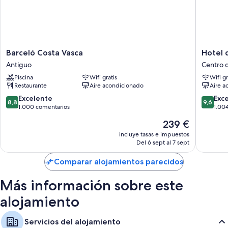
Barceló
Hotel
Barceló Costa Vasca
Hotel 
Costa
de
Antiguo
Centro 
Vasca
Londres
Piscina
Wifi gratis
Wifi gr
Antiguo
y
Restaurante
Aire acondicionado
Aire a
de
Inglater
8.8
9.6
Excelente
Exc
8,8
9,6
Centro
sobre
sobre
1.000 comentarios
1.00
de
10,
10,
El
239 €
San
Excelente,
Excepcio
precio
Sebasti
1.000 comentarios
1.004 c
incluye tasas e impuestos
actual
Del 6 sept al 7 sept
es
de
Comparar alojamientos parecidos
239 €
Más información sobre este
alojamiento
Servicios del alojamiento