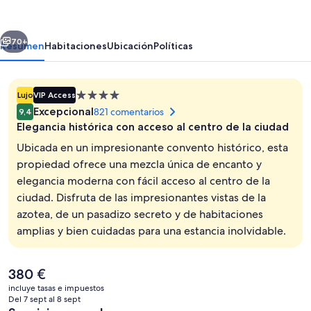
erior
Siguiente
70+
Resumen
Habitaciones
Ubicación
Políticas
Alojamiento
Lujo
VIP Access
de
Excepcional
821 comentarios
9,4
4.0 estrellas
Elegancia histórica con acceso al centro de la ciudad
Ubicada en un impresionante convento histórico, esta
propiedad ofrece una mezcla única de encanto y
elegancia moderna con fácil acceso al centro de la
Sala de estar
ciudad. Disfruta de las impresionantes vistas de la
azotea, de un pasadizo secreto y de habitaciones
amplias y bien cuidadas para una estancia inolvidable.
El
380 €
precio
incluye tasas e impuestos
actual
Del 7 sept al 8 sept
es