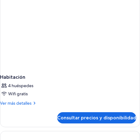
Habitación
4 huéspedes
Wifi gratis
Más
Ver más detalles
detalles
de
Consultar precios y disponibilidad
Habitación