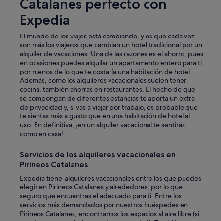
Catalanes perfecto con
o
u
d
Expedia
t
o
u
s
r
El mundo de los viajes está cambiando, y es que cada vez
l
o
son más los viajeros que cambian un hotel tradicional por un
o
.
alquiler de vacaciones. Una de las razones es el ahorro, pues
s
"
en ocasiones puedes alquilar un apartamento entero para ti
d
por menos de lo que te costaría una habitación de hotel.
e
Además, como los alquileres vacacionales suelen tener
m
cocina, también ahorras en restaurantes. El hecho de que
a
se compongan de diferentes estancias te aporta un extra
s
de privacidad y, si vas a viajar por trabajo, es probable que
p
te sientas más a gusto que en una habitación de hotel al
o
uso. En definitiva, ¡en un alquiler vacacional te sentirás
r
como en casa!
q
u
Servicios de los alquileres vacacionales en
e
s
Pirineos Catalanes
a
Expedia tiene alquileres vacacionales entre los que puedes
l
elegir en Pirineos Catalanes y alrededores, por lo que
e
seguro que encuentras el adecuado para ti. Entre los
t
servicios más demandados por nuestros huéspedes en
o
Pirineos Catalanes, encontramos los espacios al aire libre (si
d