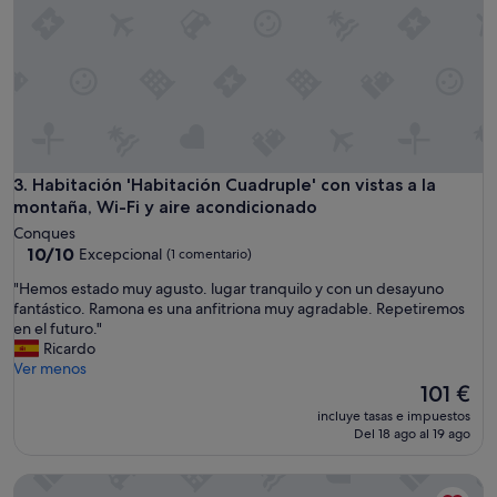
o
s
o
"
Habitación 'Habitación Cuadruple' con vistas a la montaña, 
3. Habitación 'Habitación Cuadruple' con vistas a la
montaña, Wi-Fi y aire acondicionado
Conques
10.0
10/10
Excepcional
(1 comentario)
sobre
"
"Hemos estado muy agusto. lugar tranquilo y con un desayuno
10,
H
fantástico. Ramona es una anfitriona muy agradable. Repetiremos
Excepcional,
e
en el futuro."
(1 comentario)
m
Ricardo
o
Ver menos
s
El
101 €
e
precio
incluye tasas e impuestos
s
actual
Del 18 ago al 19 ago
t
es
a
de
Apartamentos La Solana
d
101 €