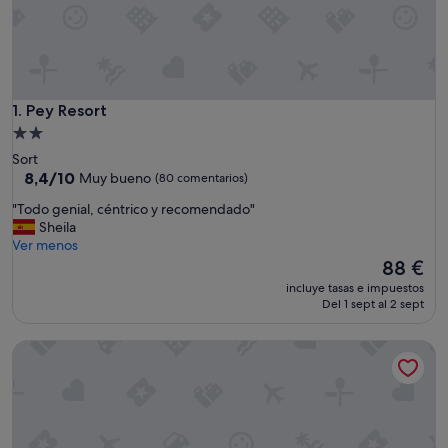
Pey Resort
1. Pey Resort
Alojamiento
de
Sort
2.0 estrellas
8.4
8,4/10
Muy bueno
(80 comentarios)
sobre
"
"Todo genial, céntrico y recomendado"
10,
T
Sheila
Muy
o
Ver menos
bueno,
d
El
88 €
(80 comentarios)
o
precio
incluye tasas e impuestos
g
actual
Del 1 sept al 2 sept
e
es
n
de
Bungalows de madera con acceso a piscina y mascotas perm
i
88 €
a
l
,
c
é