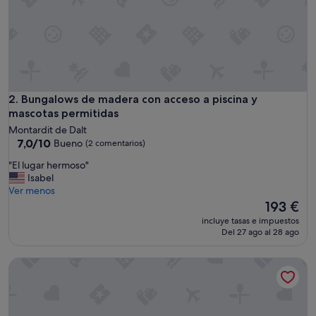
n
t
r
i
c
o
y
r
Bungalows de madera con acceso a piscina y mascotas perm
2. Bungalows de madera con acceso a piscina y
e
mascotas permitidas
c
Montardit de Dalt
o
7.0
7,0/10
Bueno
(2 comentarios)
m
sobre
e
"
"El lugar hermoso"
10,
n
E
Isabel
Bueno,
d
l
Ver menos
(2 comentarios)
a
l
El
193 €
d
u
precio
incluye tasas e impuestos
o
g
actual
Del 27 ago al 28 ago
"
a
es
r
de
Habitación 'Habitación Cuadruple' con vistas a la montaña, 
h
193 €
e
r
m