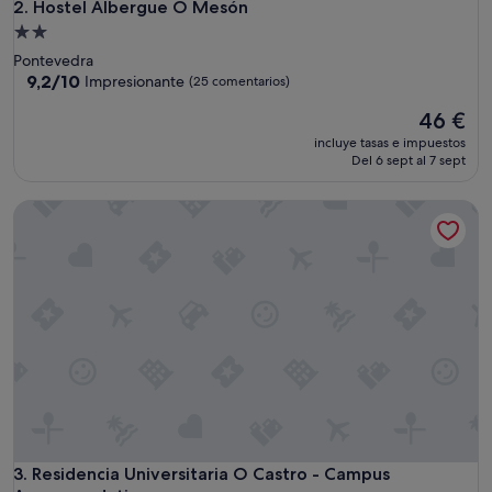
Hostel Albergue O Mesón
2. Hostel Albergue O Mesón
Alojamiento
de
Pontevedra
2.0 estrellas
9.2
9,2/10
Impresionante
(25 comentarios)
sobre
El
46 €
10,
precio
Impresionante,
incluye tasas e impuestos
actual
(25 comentarios)
Del 6 sept al 7 sept
es
de
Residencia Universitaria O Castro - Campus Accommodatio
46 €
Residencia Universitaria O Castro - Campus Accommodatio
3. Residencia Universitaria O Castro - Campus