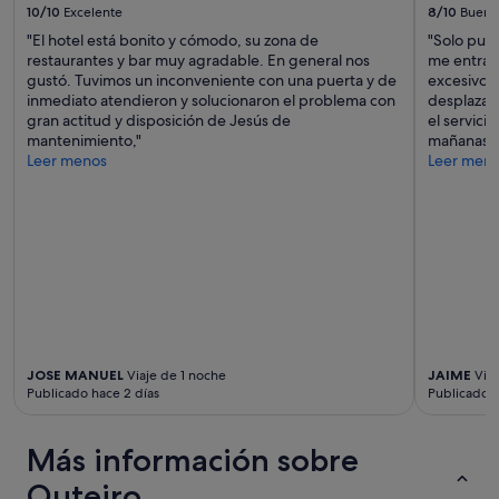
adicionales.
10/10
Excelente
8/10
Bueno
d
o
"El hotel está bonito y cómodo, su zona de
"Solo pued
s
restaurantes y bar muy agradable. En general nos
me entraba
,
gustó. Tuvimos un inconveniente con una puerta y de
excesivo; 
s
inmediato atendieron y solucionaron el problema con
desplazar
i
gran actitud y disposición de Jesús de
el servici
n
mantenimiento,"
mañanas a 
a
Leer menos
Leer men
i
r
e
a
c
o
n
d
i
c
JOSE MANUEL
Viaje de 1 noche
JAIME
Viaj
i
Publicado hace 2 días
Publicado h
o
n
a
Más información sobre
d
o
Outeiro
,