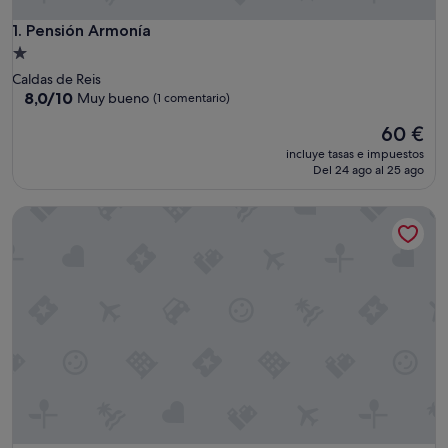
Pensión Armonía
1. Pensión Armonía
Alojamiento
de
Caldas de Reis
1.0 estrella
8.0
8,0/10
Muy bueno
(1 comentario)
sobre
El
60 €
10,
precio
Muy
incluye tasas e impuestos
actual
bueno,
Del 24 ago al 25 ago
es
(1 comentario)
de
Hostel Albergue O Mesón
60 €