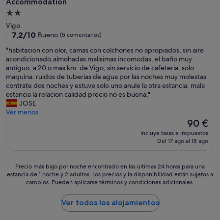
Accommodation
Alojamiento
de
Vigo
2.0 estrellas
7.2
7,2/10
Bueno
(5 comentarios)
sobre
"
"habitacion con olor, camas con colchones no apropiados, sin aire
10,
h
acondicionado,almohadas malisimas incomodas, el baño muy
Bueno,
a
antiguo, a 20 o mas km. de Vigo, sin servicio de cafeteria, solo
(5 comentarios)
b
maquina. ruidos de tuberias de agua por las noches muy molestas.
i
contrate dos noches y estuve solo uno anule la otra estancia. mala
t
estancia la relacion calidad precio no es buena,"
a
JOSE
c
Ver menos
i
El
90 €
o
precio
incluye tasas e impuestos
n
actual
Del 17 ago al 18 ago
c
es
o
de
n
90 €
Precio
Precio más bajo por noche encontrado en las últimas 24 horas para una
o
estancia de 1 noche y 2 adultos. Los precios y la disponibilidad están sujetos a
más
l
cambios. Pueden aplicarse términos y condiciones adicionales.
bajo
o
por
r
noche
Ver todos los alojamientos
,
encontrado
c
en