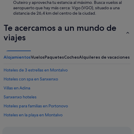
m
Outeiro y aprovecha tu estancia al máximo. Busca vuelos al
a
aeropuerto que hay más cerca: Vigo (VGO), situado a una
s
distancia de 26,4 km del centro de la ciudad.
k
m
Te acercamos a un mundo de
.
d
viajes
e
V
i
g
Alojamientos
Vuelos
Paquetes
Coches
Alquileres de vacaciones
o
,
Hoteles de 3 estrellas en Montalvo
s
i
Hoteles con spa en Sanxenxo
n
s
Villas en Adina
e
Sanxenxo hoteles
r
v
Hoteles para familias en Portonovo
i
c
Hoteles en la playa en Montalvo
i
Condominios en Portonovo
o
d
Hoteles para ir de compras en Sanxenxo