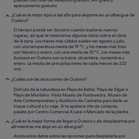
d
aparcamiento gratuito.
a
s
¿Cuál es la mejor época del año para alojarme en un albergue de
,
Outeiro?
e
l
El tiempo puede ser decisivo cuando exploras nuevos
b
lugares, así que te mostramos algunos datos sobre el clima
a
de la zona. Los meses más cálidos suelen ser agosto y julio,
ñ
con una temperatura media de 19 °C, y los meses más fríos
o
son febrero y enero, con una media de 10 °C. Los meses más
m
lluviosos en Outeiro son octubre, diciembre, noviembre y
u
enero. La media de precipitaciones de cada mes es de 222
y
mm.
a
n
¿Cuáles son las atracciones de Outeiro?
t
Disfruta de la naturaleza en Playa de Baltar, Playa de Silgar o
i
Playa de Montalvo. Visita Museo de Pontevedra, Museo de
g
Arte Contemporáneo y Auditorio de Castrelos para darle un
u
toque cultural a tu viaje. Si te apetece irte de compras,
o
pásate por Centro Comercial A Laxe o Mercado de la piedra.
,
a
¿Cuál es la mejor forma de llegar a Outeiro y de desplazarme por
2
allí mientras me alojo en un albergue?
0
o
Anota estos datos sobre las opciones para desplazarte por