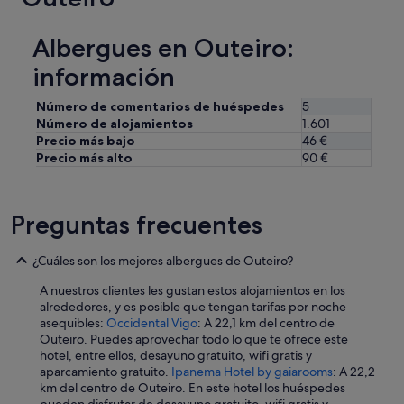
a
l
Albergues en Outeiro:
m
o
información
h
a
Número de comentarios de huéspedes
5
d
Número de alojamientos
1.601
a
Precio más bajo
46 €
s
Precio más alto
90 €
m
a
l
i
Preguntas frecuentes
s
i
m
¿Cuáles son los mejores albergues de Outeiro?
a
A nuestros clientes les gustan estos alojamientos en los
s
alrededores, y es posible que tengan tarifas por noche
i
asequibles:
Occidental Vigo
: A 22,1 km del centro de
n
Outeiro. Puedes aprovechar todo lo que te ofrece este
c
hotel, entre ellos, desayuno gratuito, wifi gratis y
o
aparcamiento gratuito.
Ipanema Hotel by gaiarooms
: A 22,2
m
km del centro de Outeiro. En este hotel los huéspedes
o
pueden disfrutar de desayuno gratuito, wifi gratis y