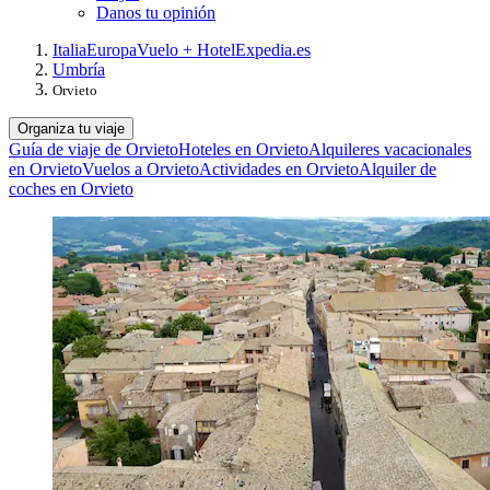
Danos tu opinión
Italia
Europa
Vuelo + Hotel
Expedia.es
Umbría
Orvieto
Organiza tu viaje
Guía de viaje de Orvieto
Hoteles en Orvieto
Alquileres vacacionales
en Orvieto
Vuelos a Orvieto
Actividades en Orvieto
Alquiler de
coches en Orvieto