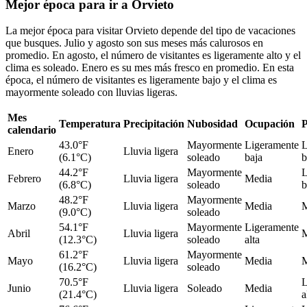
Mejor época para ir a Orvieto
La mejor época para visitar Orvieto depende del tipo de vacaciones
que busques. Julio y agosto son sus meses más calurosos en
promedio. En agosto, el número de visitantes es ligeramente alto y el
clima es soleado. Enero es su mes más fresco en promedio. En esta
época, el número de visitantes es ligeramente bajo y el clima es
mayormente soleado con lluvias ligeras.
Mes
Temperatura
Precipitación
Nubosidad
Ocupación
P
calendario
43.0°F
Mayormente
Ligeramente
L
Enero
Lluvia ligera
(6.1°C)
soleado
baja
b
44.2°F
Mayormente
L
Febrero
Lluvia ligera
Media
(6.8°C)
soleado
b
48.2°F
Mayormente
Marzo
Lluvia ligera
Media
M
(9.0°C)
soleado
54.1°F
Mayormente
Ligeramente
Abril
Lluvia ligera
M
(12.3°C)
soleado
alta
61.2°F
Mayormente
Mayo
Lluvia ligera
Media
M
(16.2°C)
soleado
70.5°F
L
Junio
Lluvia ligera
Soleado
Media
(21.4°C)
a