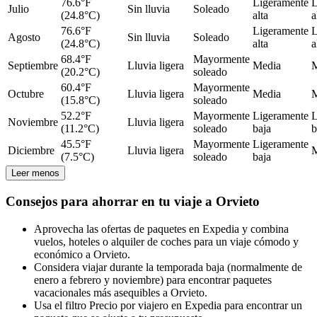
76.6°F
Ligeramente
L
Julio
Sin lluvia
Soleado
(24.8°C)
alta
a
76.6°F
Ligeramente
L
Agosto
Sin lluvia
Soleado
(24.8°C)
alta
a
68.4°F
Mayormente
Septiembre
Lluvia ligera
Media
M
(20.2°C)
soleado
60.4°F
Mayormente
Octubre
Lluvia ligera
Media
M
(15.8°C)
soleado
52.2°F
Mayormente
Ligeramente
L
Noviembre
Lluvia ligera
(11.2°C)
soleado
baja
b
45.5°F
Mayormente
Ligeramente
Diciembre
Lluvia ligera
M
(7.5°C)
soleado
baja
Leer menos
Consejos para ahorrar en tu viaje a Orvieto
Aprovecha las ofertas de paquetes en Expedia y combina
vuelos, hoteles o alquiler de coches para un viaje cómodo y
económico a Orvieto.
Considera viajar durante la temporada baja (normalmente de
enero a febrero y noviembre) para encontrar paquetes
vacacionales más asequibles a Orvieto.
Usa el filtro Precio por viajero en Expedia para encontrar un