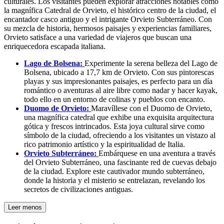
culturales. Los visitantes pueden explorar atracciones notables como
la magnífica Catedral de Orvieto, el histórico centro de la ciudad, el
encantador casco antiguo y el intrigante Orvieto Subterráneo. Con
su mezcla de historia, hermosos paisajes y experiencias familiares,
Orvieto satisface a una variedad de viajeros que buscan una
enriquecedora escapada italiana.
Lago de Bolsena:
Experimente la serena belleza del Lago de
Bolsena, ubicado a 17,7 km de Orvieto. Con sus pintorescas
playas y sus impresionantes paisajes, es perfecto para un día
romántico o aventuras al aire libre como nadar y hacer kayak,
todo ello en un entorno de colinas y pueblos con encanto.
Duomo de Orvieto:
Maravíllese con el Duomo de Orvieto,
una magnífica catedral que exhibe una exquisita arquitectura
gótica y frescos intrincados. Esta joya cultural sirve como
símbolo de la ciudad, ofreciendo a los visitantes un vistazo al
rico patrimonio artístico y la espiritualidad de Italia.
Orvieto Subterráneo:
Embárquese en una aventura a través
del Orvieto Subterráneo, una fascinante red de cuevas debajo
de la ciudad. Explore este cautivador mundo subterráneo,
donde la historia y el misterio se entrelazan, revelando los
secretos de civilizaciones antiguas.
Leer menos