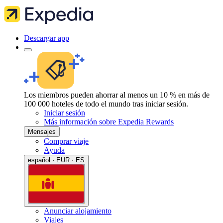
Descargar app
Los miembros pueden ahorrar al menos un 10 % en más de
100 000 hoteles de todo el mundo tras iniciar sesión.
Iniciar sesión
Más información sobre Expedia Rewards
Mensajes
Comprar viaje
Ayuda
español · EUR · ES
Anunciar alojamiento
Viajes