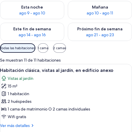
Consulta la disponibilidad para esta noche, ago 9 - ago 10
Consulta la disponibilidad par
Esta noche
Mañana
ago 9 - ago 10
ago 10 - ago 11
Consulta la disponibilidad para este fin de semana, ago 14 - a
Consulta la disponibilidad par
Este fin de semana
Próximo fin de semana
ago 14 - ago 16
ago 21 - ago 23
Filtros
Todas las habitaciones
1 cama
2 camas
disponibles
para
Se muestran 11 de 11 habitaciones
las
Abrir
Habitación clásica, vistas al jardín, en
6
Habitación clásica, vistas al jardín, en edificio anexo
habitaciones
todas
Vistas al jardín
las
15 m²
fotos
de
1 habitación
Habitación
2 huéspedes
clásica,
1 cama de matrimonio O 2 camas individuales
vistas
Wifi gratis
al
Más
Ver más detalles
jardín,
detalles