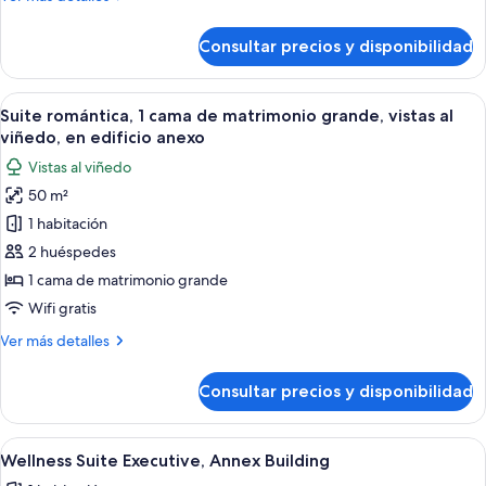
grande,
detalles
vistas
de
Consultar precios y disponibilidad
Suite,
al
1
viñedo,
cama
Abrir
Un dormitorio con una cama grande, un
en
9
de
Suite romántica, 1 cama de matrimonio grande, vistas al
todas
edificio
matrimonio
viñedo, en edificio anexo
grande,
las
anexo
Vistas al viñedo
vistas
fotos
al
50 m²
de
viñedo,
1 habitación
Suite
en
edificio
romántica,
2 huéspedes
anexo
1
1 cama de matrimonio grande
cama
Wifi gratis
de
Más
Ver más detalles
matrimonio
detalles
grande,
de
Consultar precios y disponibilidad
Suite
vistas
romántica,
al
1
Abrir
Wellness Suite Executive, Annex Buildin
viñedo,
5
cama
Wellness Suite Executive, Annex Building
todas
en
de