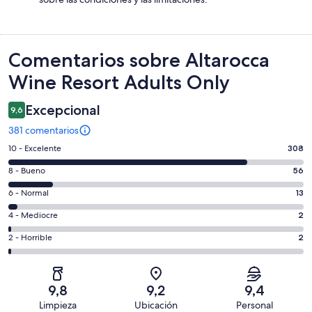
Comentarios
Comentarios sobre Altarocca
Wine Resort Adults Only
Excepcional
9,6
381 comentarios
308
10 - Excelente
308
comentarios
56
8 - Bueno
56
de
comentarios
un
13
6 - Normal
13
de
total
comentarios
un
2
4 - Mediocre
2
de
de
total
comentarios
381
un
2
2 - Horrible
2
de
de
con
total
comentarios
381
un
una
de
de
con
total
puntuación
381
un
una
de
9,8
9,2
9,4
de
con
total
puntuación
381
Limpieza
Ubicación
Personal
10
una
de