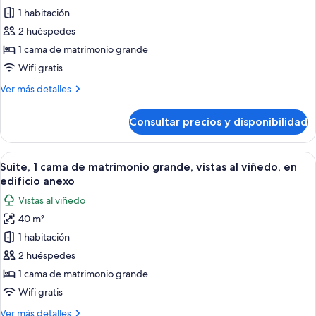
de
1 habitación
Suite,
2 huéspedes
1
1 cama de matrimonio grande
cama
Wifi gratis
de
Más
Ver más detalles
matrimonio
detalles
grande,
de
Consultar precios y disponibilidad
vistas
Suite,
1
a
cama
Abrir
Una habitación de hotel con una cama 
la
6
de
Suite, 1 cama de matrimonio grande, vistas al viñedo, en
todas
colina
matrimonio
edificio anexo
grande,
las
Vistas al viñedo
vistas
fotos
a
40 m²
de
la
1 habitación
Suite,
colina
1
2 huéspedes
cama
1 cama de matrimonio grande
de
Wifi gratis
matrimonio
Más
Ver más detalles