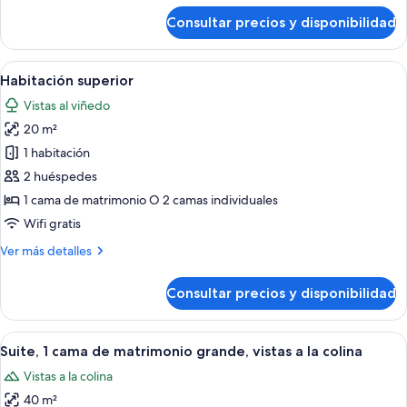
en
de
Consultar precios y disponibilidad
edificio
Habitación
clásica,
anexo
vistas
Abrir
Un dormitorio con una cama, dos lámpa
10
al
Habitación superior
todas
jardín,
Vistas al viñedo
en
las
edificio
20 m²
fotos
anexo
de
1 habitación
Habitación
2 huéspedes
superior
1 cama de matrimonio O 2 camas individuales
Wifi gratis
Más
Ver más detalles
detalles
de
Consultar precios y disponibilidad
Habitación
superior
Abrir
Una cama con dosel y cuatro columnas, c
7
Suite, 1 cama de matrimonio grande, vistas a la colina
todas
Vistas a la colina
las
40 m²
fotos