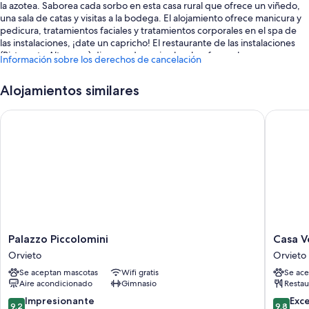
la azotea. Saborea cada sorbo en esta casa rural que ofrece un viñedo,
una sala de catas y visitas a la bodega. El alojamiento ofrece manicura y
pedicura, tratamientos faciales y tratamientos corporales en el spa de
las instalaciones, ¡date un capricho! El restaurante de las instalaciones
(Ristorante Altarocca) dispone de cocina local y ofrece almuerzo y cena.
Información sobre los derechos de cancelación
Conéctate al wifi gratuito de las habitaciones. Además, tendrás
comodidades como una cafetería y un jardín.
Alojamientos similares
Aquí tienes otros servicios:
Palazzo Piccolomini
Casa Ver
Una piscina al aire libre de temporada con tumbonas y sombrillas
Aparcamiento gratis
Consigna de equipaje, un ascensor y un salón de eventos
Área para parrillas, espacios sin humos y personal multilingüe
Los huéspedes suelen hablar muy bien de aspectos como la
amabilidad del personal
Características de la habitación
Palazzo
Casa
Palazzo Piccolomini
Casa V
Piccolomini
Vera
Todas las habitaciones en Altarocca Wine Resort Adults Only tienen
Orvieto
Orvieto
Orvieto
Affittac
características entre las que se incluyen sábanas de alta calidad y aire
Se aceptan mascotas
Wifi gratis
Se ace
e
acondicionado, además de comodidades como wifi gratis y cajas
Aire acondicionado
Gimnasio
Restau
Apparta
fuertes.
Orvieto
9.2
9.8
Impresionante
Exc
9,2
9,8