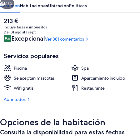
Only
233+
Resumen
Habitaciones
Ubicación
Políticas
El
213 €
precio
incluye tasas e impuestos
actual
Del 31 ago al 1 sept
es
Comentarios
Excepcional
9,6
Ver 381 comentarios
9,6 de 10
de
213 €
Servicios populares
Piscina
Spa
Fachada del alojamiento
Se aceptan mascotas
Aparcamiento incluido
Wifi gratis
Restaurante
Abrir todos
Opciones de la habitación
Consulta la disponibilidad para estas fechas