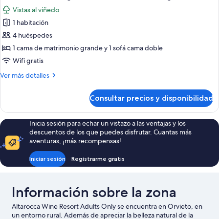
todas
Annex
Vistas al viñedo
Building
las
1 habitación
fotos
de
4 huéspedes
Wellness
1 cama de matrimonio grande y 1 sofá cama doble
Suite
Wifi gratis
King,
Más
Ver más detalles
Panoramic,
detalles
Annex
de
Consultar precios y disponibilidad
Wellness
Building
Suite
King,
Inicia sesión para echar un vistazo a las ventajas y los
Panoramic,
descuentos de los que puedes disfrutar. Cuantas más
Annex
aventuras, ¡más recompensas!
Building
Iniciar sesión
Registrarme gratis
Información sobre la zona
Altarocca Wine Resort Adults Only se encuentra en Orvieto, en
un entorno rural. Además de apreciar la belleza natural de la