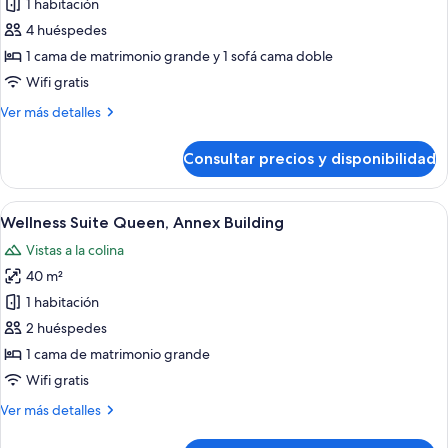
1 habitación
matrimonio
las
edificio
grande,
4 huéspedes
fotos
anexo
vistas
de
1 cama de matrimonio grande y 1 sofá cama doble
al
Wellness
viñedo,
Wifi gratis
en
Suite
Más
Ver más detalles
edificio
Executive,
detalles
anexo
Annex
de
Consultar precios y disponibilidad
Wellness
Building
Suite
Executive,
Abrir
Wellness Suite Queen, Annex Building |
10
Annex
Wellness Suite Queen, Annex Building
todas
Building
Vistas a la colina
las
40 m²
fotos
de
1 habitación
Wellness
2 huéspedes
Suite
1 cama de matrimonio grande
Queen,
Wifi gratis
Annex
Más
Ver más detalles
Building
detalles
de