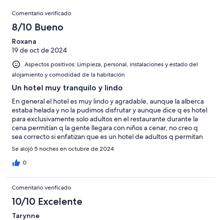
de
con
Comentarios
-
puntuación
381
8
Comentario verificado
una
Excelente
de
con
-
puntuación
8/10 Bueno
6
una
Bueno
de
-
puntuación
Roxana
4
Normal
19 de oct de 2024
de
-
2
Aspectos positivos: Limpieza, personal, instalaciones y estado del
Mediocre
-
alojamiento y comodidad de la habitación
Horrible
Un hotel muy tranquilo y lindo
En general el hotel es muy lindo y agradable, aunque la alberca
estaba helada y no la pudimos disfrutar y aunque dice q es hotel
para exclusivamente solo adultos en el restaurante durante la
cena permitían q la gente llegara con niños a cenar, no creo q
sea correcto si enfatizan que es un hotel de adultos q permitan
eso. El último día tuvieron un problema con el agua caliente y no
Se alojó 5 noches en octubre de 2024
pudimos bañarnos.
0
Comentario verificado
10/10 Excelente
Tarynne