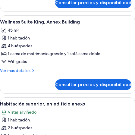
Consultar precios y disponibilidad
Wellness
Suite
Queen,
Abrir
Wellness Suite King, Annex Building | R
7
Annex
Wellness Suite King, Annex Building
todas
Building
45 m²
las
1 habitación
fotos
de
4 huéspedes
Wellness
1 cama de matrimonio grande y 1 sofá cama doble
Suite
Wifi gratis
King,
Más
Ver más detalles
Annex
detalles
Building
de
Consultar precios y disponibilidad
Wellness
Suite
King,
Abrir
Un dormitorio con una cama grande, dos
6
Annex
Habitación superior, en edificio anexo
todas
Building
Vistas al viñedo
las
1 habitación
fotos
de
2 huéspedes