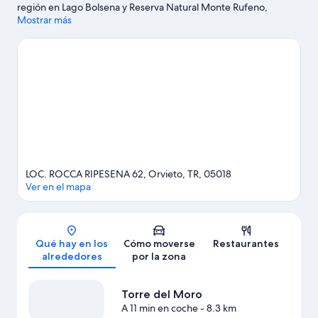
región en Lago Bolsena y Reserva Natural Monte Rufeno,
también puedes visitar lugares fundamentales para los
Mostrar más
aficionados a la cultura, como Teatro Mancinelli y Museo
Geológico e delle Frane. Bowling 3C y Termas de Orte también
merecen la pena. Reserva algo de tiempo para visitar las
bodegas de la zona, o ve en busca de aventuras al aire libre
realizando actividades como el ciclismo de montaña o las rutas a
pie o en bicicleta en las inmediaciones.
Ver guía de viaje de
Orvieto
Ver más casas rurales en Orvieto
LOC. ROCCA RIPESENA 62, Orvieto, TR, 05018
Ver en el mapa
Mapa
Qué hay en los
Cómo moverse
Restaurantes
alrededores
por la zona
Torre del Moro
A 11 min en coche
- 8.3 km