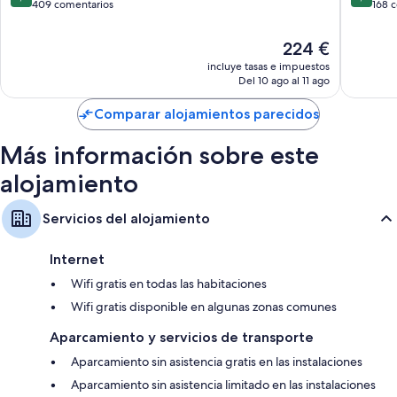
Además, otros de los servicios que encontrarás en todas las
sobre
sobre
409 comentarios
168 
habitaciones incluyen los siguientes:
10,
10,
Impresionante,
Excepcio
El
224 €
Bidés, artículos de higiene personal gratuitos y secadores de pelo
409 comentarios
168 com
precio
incluye tasas e impuestos
Balcones o patios amueblados, hervidores eléctricos y calefacción
actual
Del 10 ago al 11 ago
es
de
Comparar alojamientos parecidos
224 €
Más información sobre este
alojamiento
Servicios del alojamiento
Internet
Wifi gratis en todas las habitaciones
Wifi gratis disponible en algunas zonas comunes
Aparcamiento y servicios de transporte
Aparcamiento sin asistencia gratis en las instalaciones
Aparcamiento sin asistencia limitado en las instalaciones