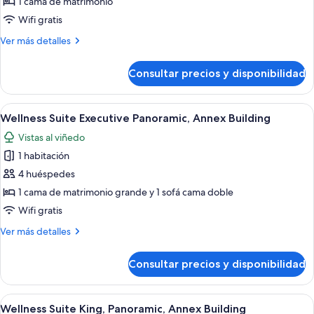
Habitación
1 cama de matrimonio
superior,
Wifi gratis
en
Más
Ver más detalles
edificio
detalles
anexo
de
Consultar precios y disponibilidad
Habitación
superior,
en
Abrir
Una habitación de hotel moderna con 
9
edificio
Wellness Suite Executive Panoramic, Annex Building
todas
anexo
Vistas al viñedo
las
1 habitación
fotos
de
4 huéspedes
Wellness
1 cama de matrimonio grande y 1 sofá cama doble
Suite
Wifi gratis
Executive
Más
Ver más detalles
Panoramic,
detalles
Annex
de
Consultar precios y disponibilidad
Wellness
Building
Suite
Executive
Abrir
Wellness Suite King, Panoramic, Annex B
13
Panoramic,
Wellness Suite King, Panoramic, Annex Building