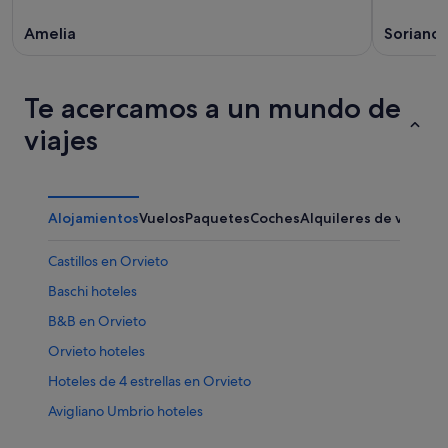
16
Amelia
Soriano 
ago
Te acercamos a un mundo de
viajes
Alojamientos
Vuelos
Paquetes
Coches
Alquileres de vacaci
Castillos en Orvieto
Baschi hoteles
B&B en Orvieto
Orvieto hoteles
Hoteles de 4 estrellas en Orvieto
Avigliano Umbrio hoteles
Hoteles con piscina en Orvieto