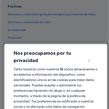
Políticas
Términos y condiciones generales (excepto para reservas de Vrbo)
Términos y condiciones de Vrbo
Accesibilidad
Privacidad
Cookies
Nos preocupamos por tu
Condiciones de uso
privacidad
Información legal/contacto
Pautas sobre el contenido y cómo denunciar contenido
Tanto nosotros como nuestros
16
socios almacenamos o
accedemos a información del dispositivo, como
identificadores únicos en las cookies para tratar datos
Ayuda
personales. Puedes aceptar o administrar tus
Ayuda
preferencias haciendo clic abajo o, en cualquier
momento, a través de la página de la política de
Cancelar un vuelo
privacidad. Tus preferencias se notificarán a nuestros
Cancelar una reserva de hotel o de un alquiler vacacional
socios y no afectarán a los datos de navegación.