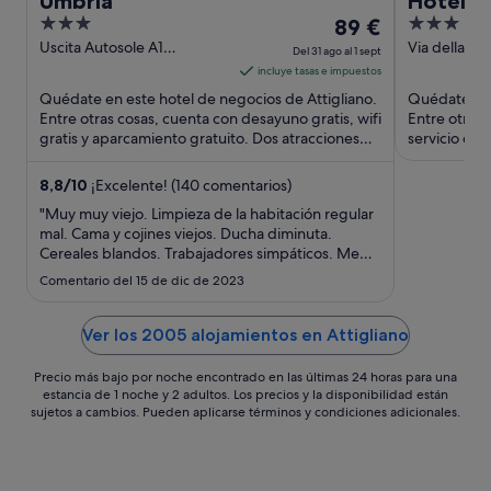
Umbria
Hotel de
3
El
3
89 €
out
precio
out
Uscita Autosole A1
Via della St
Del 31 ago al 1 sept
Attigliano TR
TR
of
es
of
incluye tasas e impuestos
5
de
5
Quédate en este hotel de negocios de Attigliano.
Quédate en 
89 €
Entre otras cosas, cuenta con desayuno gratis, wifi
Entre otras 
gratis y aparcamiento gratuito. Dos atracciones
por
servicio de 
turísticas ...
aparcamiento
noche
del
8,8
/
10
¡Excelente! (140 comentarios)
31
"Muy muy viejo. Limpieza de la habitación regular
ago
mal. Cama y cojines viejos. Ducha diminuta.
Cereales blandos. Trabajadores simpáticos. Me
al
parece una tomadura de pelo el precio pagado
1
Comentario del 15 de dic de 2023
para el estado de todo. No volveré."
sept
Ver los 2005 alojamientos en Attigliano
Precio más bajo por noche encontrado en las últimas 24 horas para una
estancia de 1 noche y 2 adultos. Los precios y la disponibilidad están
sujetos a cambios. Pueden aplicarse términos y condiciones adicionales.