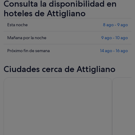
Consulta la disponibilidad en
hoteles de Attigliano
Comprueba
Esta noche
8 ago - 9 ago
los
precios
Comprueba
Mañana por la noche
9 ago - 10 ago
en
los
Attigliano
precios
Comprueba
Próximo fin de semana
14 ago - 16 ago
para
en
los
esta
Attigliano
precios
Ciudades cerca de Attigliano
noche,
para
en
8
mañana
Attigliano
ago
por
para
-
la
el
9
noche,
próximo
ago
9
fin
ago
de
-
semana,
10
14
ago
ago
-