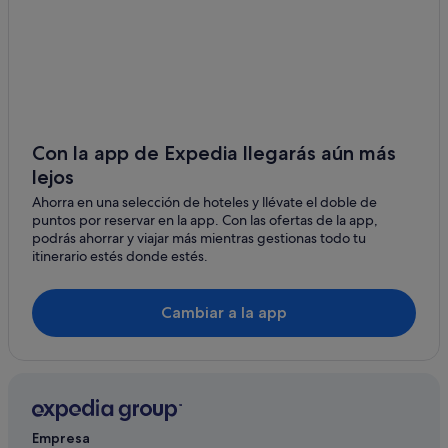
Ciconia hoteles
Hoteles con bodega en Orvieto
Campings de caravanas en Orvieto
Hoteles de 3 estrellas en Orvieto
Hoteles con bar en Amelia
Con la app de Expedia llegarás aún más
lejos
Hoteles de 3 estrellas en Orvieto Scalo
Ahorra en una selección de hoteles y llévate el doble de
Alviano hoteles
puntos por reservar en la app. Con las ofertas de la app,
Hoteles cerca de Yacimiento arqueológico Crocifisso del
podrás ahorrar y viajar más mientras gestionas todo tu
Tufo
itinerario estés donde estés.
Narni Scalo hoteles
Cambiar a la app
Villas en Orvieto
Hoteles con spa en Orvieto
San Gemini hoteles
Civitella Del Lago hoteles
Empresa