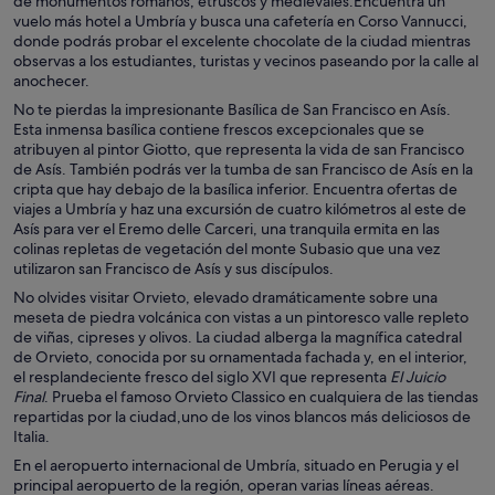
de monumentos romanos, etruscos y medievales.Encuentra un
vuelo más hotel a Umbría y busca una cafetería en Corso Vannucci,
donde podrás probar el excelente chocolate de la ciudad mientras
observas a los estudiantes, turistas y vecinos paseando por la calle al
anochecer.
No te pierdas la impresionante Basílica de San Francisco en Asís.
Esta inmensa basílica contiene frescos excepcionales que se
atribuyen al pintor Giotto, que representa la vida de san Francisco
de Asís. También podrás ver la tumba de san Francisco de Asís en la
cripta que hay debajo de la basílica inferior. Encuentra ofertas de
viajes a Umbría y haz una excursión de cuatro kilómetros al este de
Asís para ver el Eremo delle Carceri, una tranquila ermita en las
colinas repletas de vegetación del monte Subasio que una vez
utilizaron san Francisco de Asís y sus discípulos.
No olvides visitar Orvieto, elevado dramáticamente sobre una
meseta de piedra volcánica con vistas a un pintoresco valle repleto
de viñas, cipreses y olivos. La ciudad alberga la magnífica catedral
de Orvieto, conocida por su ornamentada fachada y, en el interior,
el resplandeciente fresco del siglo XVI que representa
El Juicio
Final
. Prueba el famoso Orvieto Classico en cualquiera de las tiendas
repartidas por la ciudad,uno de los vinos blancos más deliciosos de
Italia.
En el aeropuerto internacional de Umbría, situado en Perugia y el
principal aeropuerto de la región, operan varias líneas aéreas.