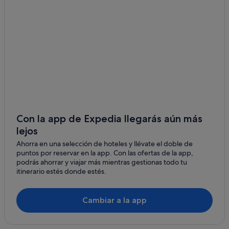
Apartamentos en Asís
Albergues en Perugia
Hoteles baratos en Perugia
Hoteles de 4 estrellas en Perugia
Hoteles con bar en Bastardo
Nh Hotels en Perugia
Hoteles de 4 estrellas en Asís
Villas en Perugia
Con la app de Expedia llegarás aún más
lejos
B&B en Perugia
Ahorra en una selección de hoteles y llévate el doble de
Diamond Resorts en Orvieto
puntos por reservar en la app. Con las ofertas de la app,
podrás ahorrar y viajar más mientras gestionas todo tu
itinerario estés donde estés.
Cambiar a la app