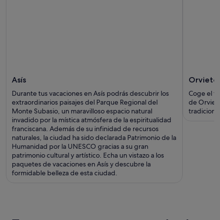
Asís
Orvieto
Durante tus vacaciones en Asís podrás descubrir los
Coge el tel
extraordinarios paisajes del Parque Regional del
de Orvieto
Monte Subasio, un maravilloso espacio natural
tradiciona
invadido por la mística atmósfera de la espiritualidad
franciscana. Además de su infinidad de recursos
naturales, la ciudad ha sido declarada Patrimonio de la
Humanidad por la UNESCO gracias a su gran
patrimonio cultural y artístico. Echa un vistazo a los
paquetes de vacaciones en Asís y descubre la
formidable belleza de esta ciudad.