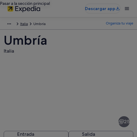
Pasar a la sección principal
Descargar app
Organiza tu viaje
Italia
Umbría
Umbría
Italia
Fotos
de
Umbría
25
Entrada
Salida