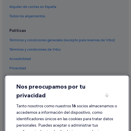
Alquiler de coches en España
Todos los alojamientos
Políticas
Términos y condiciones generales (excepto para reservas de Vrbo)
Términos y condiciones de Vrbo
Accesibilidad
Privacidad
Cookies
Nos preocupamos por tu
Condiciones de uso
privacidad
Información legal/contacto
Tanto nosotros como nuestros
16
socios almacenamos o
Pautas sobre el contenido y cómo denunciar contenido
accedemos a información del dispositivo, como
identificadores únicos en las cookies para tratar datos
Ayuda
personales. Puedes aceptar o administrar tus
Ayuda