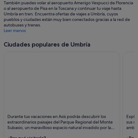
También puedes volar al aeropuerto Amerigo Vespucci de Florencia
o al aeropuerto de Pisa en la Toscana y continuar tu viaje hasta
Umbría en tren. Encuentra ofertas de viajes a Umbría, cuyos
pueblos y ciudades están muy bien conectados gracias a la red de
autobuses y trenes.
Leer menos
Ciudades populares de Umbría
Asís
Perugi
Durante tus vacaciones en Asís podrás descubrir los
Explor
Puntos fuertes: Catedrales, Patrimonio histórico y
Puntos
extraordinarios paisajes del Parque Regional del Monte
sus mo
Iglesias
Jazz
Subasio, un maravilloso espacio natural invadido por la
ambie
mística atmósfera de la espiritualidad franciscana.
¿Por qué visitarla?
¿Por 