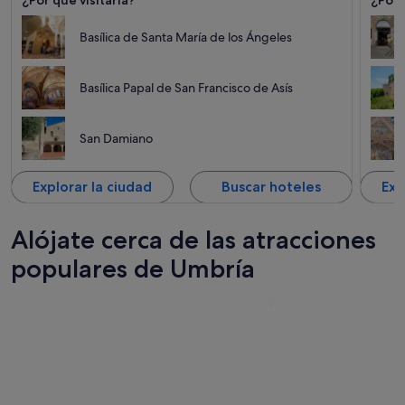
Además de su infinidad de recursos naturales, la ciudad
ha sido declarada Patrimonio de la Humanidad por la
UNESCO gracias a su gran patrimonio cultural y artístico.
Basílica de Santa María de los Ángeles
Echa un vistazo a los paquetes de vacaciones en Asís y
descubre la formidable belleza de esta ciudad.
Basílica Papal de San Francisco de Asís
San Damiano
Explorar la ciudad
Buscar hoteles
Exp
Alójate cerca de las atracciones
populares de Umbría