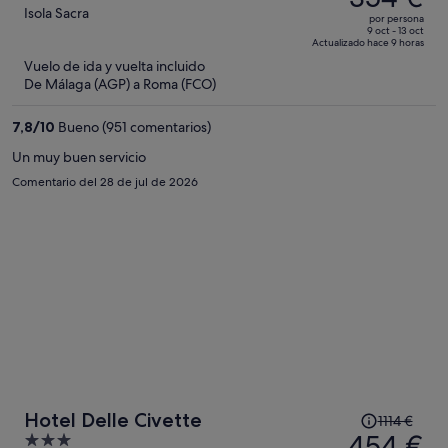
era
out
Isola Sacra
por persona
de
of
9 oct - 13 oct
Actualizado hace 9 horas
702 €,
5
Vuelo de ida y vuelta incluido
ahora
De Málaga (AGP) a Roma (FCO)
es
de
7,8
/
10
Bueno (951 comentarios)
354 €
por
Un muy buen servicio
persona
Comentario del 28 de jul de 2026
El
Hotel Delle Civette
1114 €
precio
454 €
3