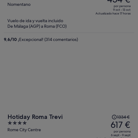
era
out
Nomentano
por persona
de
of
9 oct - 13 oct
Actualizado hace 17 horas
1114 €,
5
Vuelo de ida y vuelta incluido
ahora
De Málaga (AGP) a Roma (FCO)
es
de
9,6
/
10
¡Excepcional! (314 comentarios)
454 €
por
persona
El
Hotiday Roma Trevi
1334 €
precio
617 €
4
era
out
Rome City Centre
por persona
de
of
6 sept - 9 sept