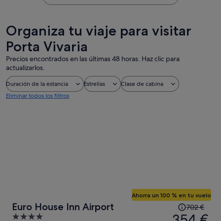
Organiza tu viaje para visitar
Porta Vivaria
Precios encontrados en las últimas 48 horas. Haz clic para
actualizarlos.
Duración de la estancia
Estrellas
Clase de cabina
Eliminar todos los filtros
Ahorra un 100 % en tu vuelo
El
Euro House Inn Airport
702 €
precio
354 €
4