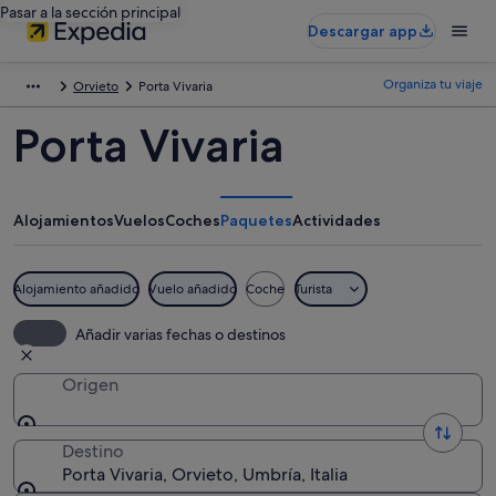
Pasar a la sección principal
Descargar app
Organiza tu viaje
Orvieto
Porta Vivaria
Porta Vivaria
Alojamientos
Vuelos
Coches
Paquetes
Actividades
Alojamiento añadido
Vuelo añadido
Coche
Turista
Añadir varias fechas o destinos
Origen
Destino
Porta Vivaria, Orvieto, Umbría, Italia