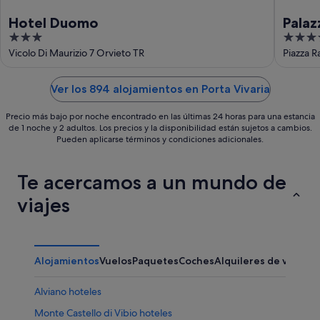
Hotel Duomo
Palaz
3
4
out
out
Vicolo Di Maurizio 7 Orvieto TR
Piazza R
of
of
5
5
Ver los 894 alojamientos en Porta Vivaria
Precio más bajo por noche encontrado en las últimas 24 horas para una estancia
de 1 noche y 2 adultos. Los precios y la disponibilidad están sujetos a cambios.
Pueden aplicarse términos y condiciones adicionales.
Te acercamos a un mundo de
viajes
Alojamientos
Vuelos
Paquetes
Coches
Alquileres de vacaci
Alviano hoteles
Monte Castello di Vibio hoteles