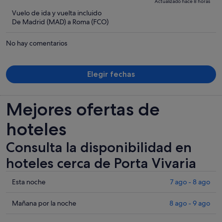
Actualizado hace 8 horas
1334 €,
5
Vuelo de ida y vuelta incluido
ahora
De Madrid (MAD) a Roma (FCO)
es
de
No hay comentarios
617 €
por
persona
Elegir fechas
Mejores ofertas de
hoteles
Consulta la disponibilidad en
hoteles cerca de Porta Vivaria
Comprueba
Esta noche
7 ago - 8 ago
los
precios
Comprueba
Mañana por la noche
8 ago - 9 ago
cerca
los