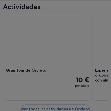
Actividades
Gran Tour de Orvieto
Experienci
Gran Tour de Orvieto
Experien
grupos p
10 €
con alm
por adulto
Ver todas las actividades de Orvieto