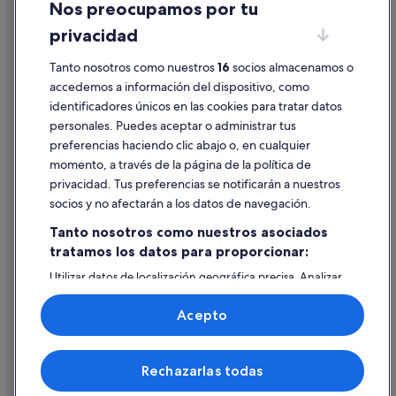
Nos preocupamos por tu
Todi hoteles
Condiciones de uso
privacidad
Attigliano hoteles
Información legal/contacto
Quadro hoteles
Tanto nosotros como nuestros
16
socios almacenamos o
Pautas sobre el contenido y cómo denunciar contenido
accedemos a información del dispositivo, como
Monteleone d'Orvieto hoteles
identificadores únicos en las cookies para tratar datos
Ayuda
Parrano hoteles
personales. Puedes aceptar o administrar tus
Ayuda
Hoteles de 3 estrellas en Orvieto Scalo
preferencias haciendo clic abajo o, en cualquier
momento, a través de la página de la política de
Cancelar un vuelo
Doglio hoteles
privacidad. Tus preferencias se notificarán a nuestros
Ciconia hoteles
Cancelar una reserva de hotel o de un alquiler vacacional
socios y no afectarán a los datos de navegación.
Plazos de reembolso
Tanto nosotros como nuestros asociados
tratamos los datos para proporcionar:
Utilizar un cupón de Expedia
Utilizar datos de localización geográfica precisa. Analizar
Documentos para viajes internacionales
activamente las características del dispositivo para su
identificación. Almacenar la información en un dispositivo
Acepto
y/o acceder a ella. Publicidad y contenido personalizados,
medición de publicidad y contenido, investigación de
audiencia y desarrollo de servicios.
© 2026 Expedia, Inc., una empresa de Expedia Group. Todos los
Rechazarlas todas
Lista de asociados (proveedores)
derechos reservados. Expedia y el logotipo de Expedia son marcas
comerciales o marcas comerciales registradas de Expedia, Inc.