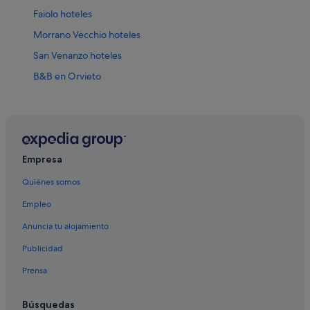
Faiolo hoteles
Morrano Vecchio hoteles
San Venanzo hoteles
B&B en Orvieto
Hoteles históricos en Orvieto
Hoteles con bodega en Orvieto
Sferracavallo hoteles
Hoteles de 5 estrellas en Orvieto
Empresa
Carnaiola hoteles
Quiénes somos
Hoteles con bar en Orvieto
Empleo
Hoteles de 3 estrellas en Orvieto
Anuncia tu alojamiento
Hoteles con spa en Orvieto
Publicidad
Castillos en Orvieto
Prensa
Castel Viscardo hoteles
Hoteles cerca de Yacimiento arqueológico Crocifisso del
Búsquedas