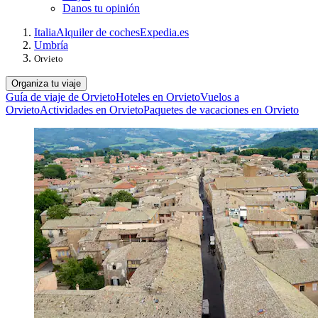
Danos tu opinión
Italia
Alquiler de coches
Expedia.es
Umbría
Orvieto
Organiza tu viaje
Guía de viaje de Orvieto
Hoteles en Orvieto
Vuelos a
Orvieto
Actividades en Orvieto
Paquetes de vacaciones en Orvieto