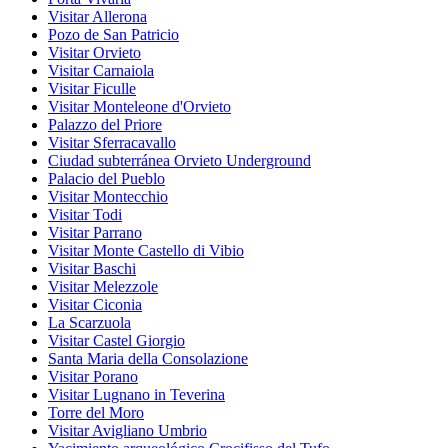
Visitar Allerona
Pozo de San Patricio
Visitar Orvieto
Visitar Carnaiola
Visitar Ficulle
Visitar Monteleone d'Orvieto
Palazzo del Priore
Visitar Sferracavallo
Ciudad subterránea Orvieto Underground
Palacio del Pueblo
Visitar Montecchio
Visitar Todi
Visitar Parrano
Visitar Monte Castello di Vibio
Visitar Baschi
Visitar Melezzole
Visitar Ciconia
La Scarzuola
Visitar Castel Giorgio
Santa Maria della Consolazione
Visitar Porano
Visitar Lugnano in Teverina
Torre del Moro
Visitar Avigliano Umbrio