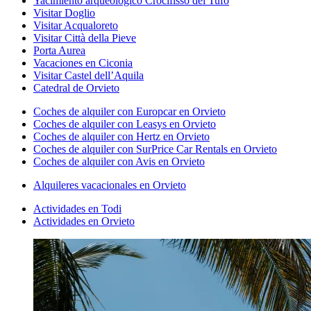
Yacimiento arqueológico Crocifisso del Tufo
Visitar Doglio
Visitar Acqualoreto
Visitar Città della Pieve
Porta Aurea
Vacaciones en Ciconia
Visitar Castel dell’Aquila
Catedral de Orvieto
Coches de alquiler con Europcar en Orvieto
Coches de alquiler con Leasys en Orvieto
Coches de alquiler con Hertz en Orvieto
Coches de alquiler con SurPrice Car Rentals en Orvieto
Coches de alquiler con Avis en Orvieto
Alquileres vacacionales en Orvieto
Actividades en Todi
Actividades en Orvieto