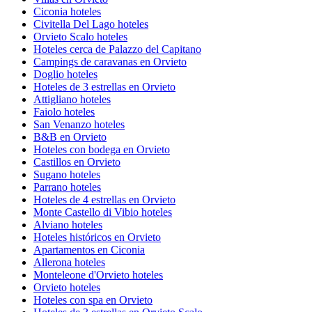
Ciconia hoteles
Civitella Del Lago hoteles
Orvieto Scalo hoteles
Hoteles cerca de Palazzo del Capitano
Campings de caravanas en Orvieto
Doglio hoteles
Hoteles de 3 estrellas en Orvieto
Attigliano hoteles
Faiolo hoteles
San Venanzo hoteles
B&B en Orvieto
Hoteles con bodega en Orvieto
Castillos en Orvieto
Sugano hoteles
Parrano hoteles
Hoteles de 4 estrellas en Orvieto
Monte Castello di Vibio hoteles
Alviano hoteles
Hoteles históricos en Orvieto
Apartamentos en Ciconia
Allerona hoteles
Monteleone d'Orvieto hoteles
Orvieto hoteles
Hoteles con spa en Orvieto