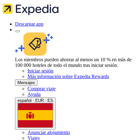
Descargar app
Los miembros pueden ahorrar al menos un 10 % en más de
100 000 hoteles de todo el mundo tras iniciar sesión.
Iniciar sesión
Más información sobre Expedia Rewards
Mensajes
Comprar viaje
Ayuda
español · EUR · ES
Anunciar alojamiento
Viajes