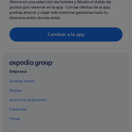
Ahorra en una selección de hoteles y llévate el doble de
Lemon Cove hoteles
puntos por reservar en la app. Con las ofertas de la app,
Hoteles baratos en Sequoia National Park
podrás ahorrar y viajar más mientras gestionas todo tu
itinerario estés donde estés.
Casas privadas de vacaciones en Lake Isabella
Cedar Grove hoteles
Cambiar a la app
Hoteles cerca de Goldwell Open Air Museum
Kernville hoteles
Hoteles con restaurante en Sequoia National Park
Campings de caravanas en Sequoia National Park
Empresa
Inyokern hoteles
Quiénes somos
Empleo
Anuncia tu alojamiento
Publicidad
Prensa