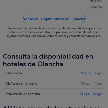
ago
little longer.
al
Comentario de
11
ago
Ver los 61 alojamientos en Olancha
Precio más bajo por noche encontrado en las últimas 24 horas para una
estancia de 1 noche y 2 adultos. Los precios y la disponibilidad están
sujetos a cambios. Pueden aplicarse términos y condiciones adicionales.
Consulta la disponibilidad en
hoteles de Olancha
Comprueba
Esta noche
9 ago - 10 ago
los
precios
Comprueba
Mañana por la noche
10 ago - 11 ago
en
los
Olancha
precios
Comprueba
Próximo fin de semana
14 ago - 16 ago
para
en
los
esta
Olancha
precios