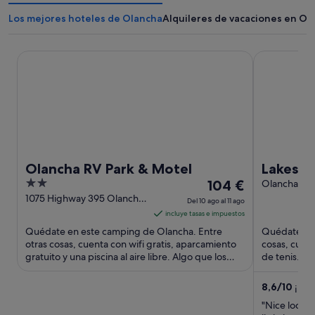
Los mejores hoteles de Olancha
Alquileres de vacaciones en Ol
Olancha RV Park & Motel
Lakeside Cab
Olancha RV Park & Motel
Lakeside
2
El
104 €
Sierras
Olancha CA
out
precio
1075 Highway 395 Olancha
Del 10 ago al 11 ago
CA
of
es
incluye tasas e impuestos
5
de
Quédate en este camping de Olancha. Entre
Quédate en 
104 €
otras cosas, cuenta con wifi gratis, aparcamiento
cosas, cuent
gratuito y una piscina al aire libre. Algo que los
por
de tenis. Un
huéspedes destacan ...
encuentra ..
noche
del
8,6
/
10
¡Exce
10
"Nice locati