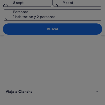
8 sept
9 sept
Personas
1 habitación y 2 personas
Cordillera nevada bajo un cielo azul d
Buscar
Ver mapa
Viaja a Olancha