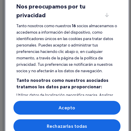
Nos preocupamos por tu
Condiciones de uso
privacidad
Información legal/contacto
Pautas sobre el contenido y cómo denunciar contenido
Tanto nosotros como nuestros
16
socios almacenamos o
accedemos a información del dispositivo, como
identificadores únicos en las cookies para tratar datos
Ayuda
personales. Puedes aceptar o administrar tus
Ayuda
preferencias haciendo clic abajo o, en cualquier
momento, a través de la página de la política de
Cancelar un vuelo
privacidad. Tus preferencias se notificarán a nuestros
Cancelar una reserva de hotel o de un alquiler vacacional
socios y no afectarán a los datos de navegación.
Plazos de reembolso
Tanto nosotros como nuestros asociados
tratamos los datos para proporcionar:
Utilizar un cupón de Expedia
Utilizar datos de localización geográfica precisa. Analizar
Documentos para viajes internacionales
activamente las características del dispositivo para su
identificación. Almacenar la información en un dispositivo
Acepto
y/o acceder a ella. Publicidad y contenido personalizados,
medición de publicidad y contenido, investigación de
audiencia y desarrollo de servicios.
© 2026 Expedia, Inc., una empresa de Expedia Group. Todos los
Rechazarlas todas
Lista de asociados (proveedores)
derechos reservados. Expedia y el logotipo de Expedia son marcas