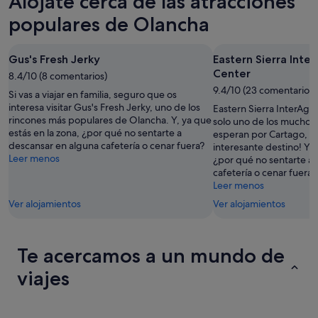
Alójate cerca de las atracciones
noche,
para
en
9
mañana
Olancha
populares de Olancha
ago
por
para
-
la
el
Gus's Fresh Jerky
Eastern Sierra Inte
10
noche,
próximo
Center
ago
8.4/10 (8 comentarios)
10
fin
9.4/10 (23 comentarios)
ago
de
Si vas a viajar en familia, seguro que os
-
semana,
interesa visitar Gus's Fresh Jerky, uno de los
Eastern Sierra InterAgen
rincones más populares de Olancha. Y, ya que
11
14
solo uno de los muchos 
estás en la zona, ¿por qué no sentarte a
esperan por Cartago, ¡a
ago
ago
descansar en alguna cafetería o cenar fuera?
interesante destino! Y, 
-
Leer menos
¿por qué no sentarte a
16
cafetería o cenar fuera?
ago
Leer menos
Ver alojamientos
Ver alojamientos
Te acercamos a un mundo de
viajes