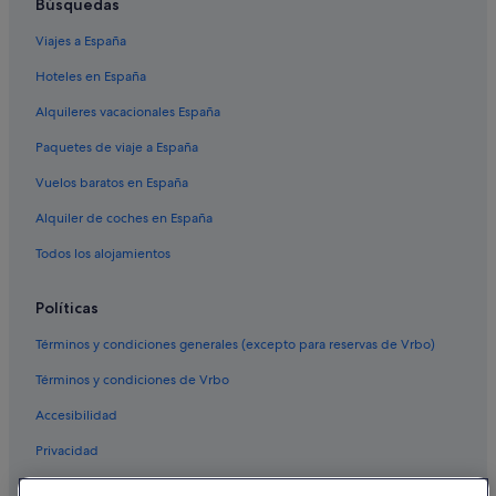
Búsquedas
Viajes a España
Hoteles en España
Alquileres vacacionales España
Paquetes de viaje a España
Vuelos baratos en España
Alquiler de coches en España
Todos los alojamientos
Políticas
Términos y condiciones generales (excepto para reservas de Vrbo)
Términos y condiciones de Vrbo
Accesibilidad
Privacidad
Cookies