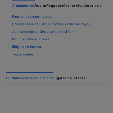
Alojamientos
Vuelos
Paquetes
Coches
Alquileres de vacaci
Panamint Springs hoteles
Hoteles cerca de Parque nacional de las Secuoyas
Apartamentos en Sequoia National Park
Mountain Mesa hoteles
Ridgecrest hoteles
Trona hoteles
Independence hoteles
Lodges en Sequoia National Park
Hoteles cerca de Monte Whitney
Ciudades cerca de Olancha
Lugares de interés
Valle de la Muerte hoteles
Onyx hoteles
Olancha hoteles
Parque Nacional Kings Canyon hoteles