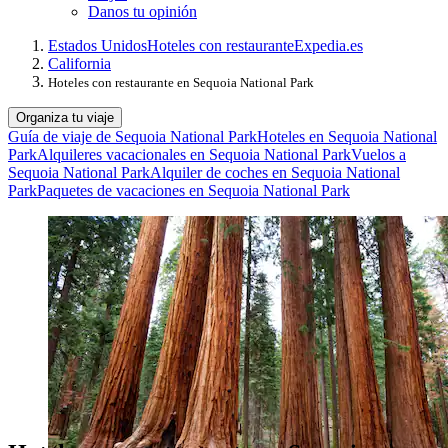
Danos tu opinión
Estados Unidos
Hoteles con restaurante
Expedia.es
California
Hoteles con restaurante en Sequoia National Park
Organiza tu viaje
Guía de viaje de Sequoia National Park
Hoteles en Sequoia National
Park
Alquileres vacacionales en Sequoia National Park
Vuelos a
Sequoia National Park
Alquiler de coches en Sequoia National
Park
Paquetes de vacaciones en Sequoia National Park