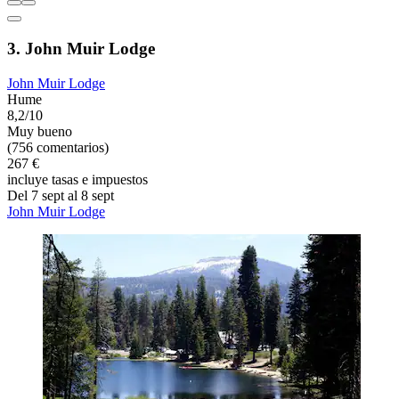
3. John Muir Lodge
John Muir Lodge
Hume
8,2/10
Muy bueno
(756 comentarios)
267 €
incluye tasas e impuestos
Del 7 sept al 8 sept
John Muir Lodge