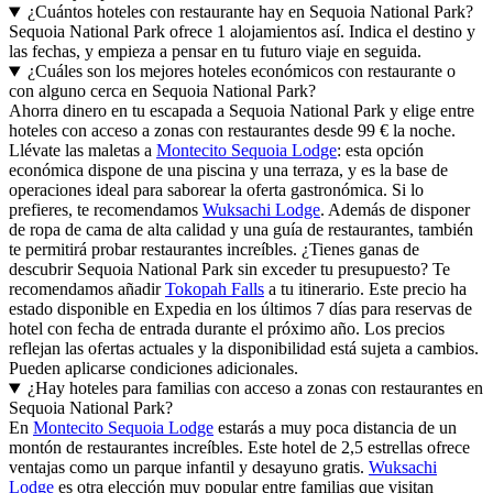
¿Cuántos hoteles con restaurante hay en Sequoia National Park?
Sequoia National Park ofrece 1 alojamientos así. Indica el destino y
las fechas, y empieza a pensar en tu futuro viaje en seguida.
¿Cuáles son los mejores hoteles económicos con restaurante o
con alguno cerca en Sequoia National Park?
Ahorra dinero en tu escapada a Sequoia National Park y elige entre
hoteles con acceso a zonas con restaurantes desde 99 € la noche.
Llévate las maletas a
Montecito Sequoia Lodge
: esta opción
económica dispone de una piscina y una terraza, y es la base de
operaciones ideal para saborear la oferta gastronómica. Si lo
prefieres, te recomendamos
Wuksachi Lodge
. Además de disponer
de ropa de cama de alta calidad y una guía de restaurantes, también
te permitirá probar restaurantes increíbles. ¿Tienes ganas de
descubrir Sequoia National Park sin exceder tu presupuesto? Te
recomendamos añadir
Tokopah Falls
a tu itinerario. Este precio ha
estado disponible en Expedia en los últimos 7 días para reservas de
hotel con fecha de entrada durante el próximo año. Los precios
reflejan las ofertas actuales y la disponibilidad está sujeta a cambios.
Pueden aplicarse condiciones adicionales.
¿Hay hoteles para familias con acceso a zonas con restaurantes en
Sequoia National Park?
En
Montecito Sequoia Lodge
estarás a muy poca distancia de un
montón de restaurantes increíbles. Este hotel de 2,5 estrellas ofrece
ventajas como un parque infantil y desayuno gratis.
Wuksachi
Lodge
es otra elección muy popular entre familias que visitan