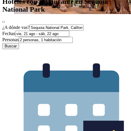
Hoteles con restaurante en Sequoia
National Park
¿A dónde vas?
Fechas
Personas
Buscar