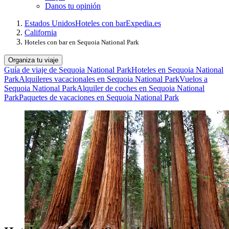
Danos tu opinión
Estados Unidos
Hoteles con bar
Expedia.es
California
Hoteles con bar en Sequoia National Park
Organiza tu viaje
Guía de viaje de Sequoia National Park
Hoteles en Sequoia National
Park
Alquileres vacacionales en Sequoia National Park
Vuelos a
Sequoia National Park
Alquiler de coches en Sequoia National
Park
Paquetes de vacaciones en Sequoia National Park