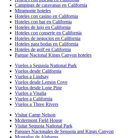
Campings de caravanas en California
Miramonte hoteles
Hoteles con casino en California
Hoteles con bar en California
Hoteles de lujo en California
Hoteles con conserje en California
Hoteles de negocios en California
Hoteles para bodas en California
Hoteles de golf en California
Parque Nacional Kings Canyon hoteles
Vuelos a Sequoia National Park
Vuelos desde California
Vuelos a Lindsay
Vuelos desde Lemon Cove
Vuelos desde Lone Pine
Vuelos a Visalia
Vuelos a California
Vuelos a Three Rivers
Visitar Camp Nelson
Mcdermont Field House
Visitar Sequoia National Park
Parques Nacionales de Sequoia and Kings Canyon
Montañas de Alabama