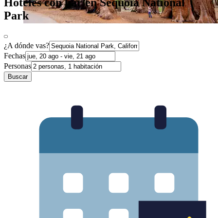
Hoteles con bar en Sequoia National
Park
¿A dónde vas?
Fechas
Personas
Buscar