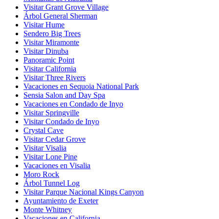
Visitar Grant Grove Village
Árbol General Sherman
Visitar Hume
Sendero Big Trees
Visitar Miramonte
Visitar Dinuba
Panoramic Point
Visitar California
Visitar Three Rivers
Vacaciones en Sequoia National Park
Sensia Salon and Day Spa
Vacaciones en Condado de Inyo
Visitar Springville
Visitar Condado de Inyo
Crystal Cave
Visitar Cedar Grove
Visitar Visalia
Visitar Lone Pine
Vacaciones en Visalia
Moro Rock
Árbol Tunnel Log
Visitar Parque Nacional Kings Canyon
Ayuntamiento de Exeter
Monte Whitney
Vacaciones en California