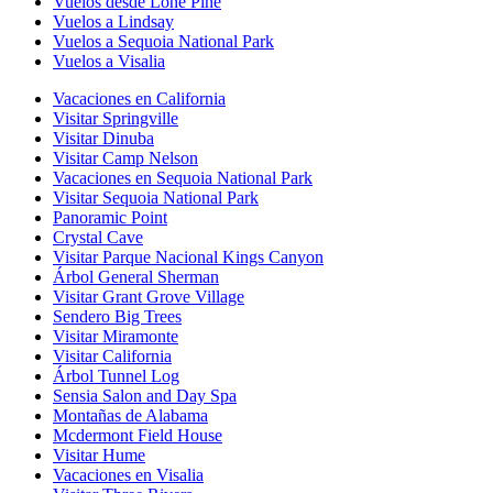
Vuelos desde Lone Pine
Vuelos a Lindsay
Vuelos a Sequoia National Park
Vuelos a Visalia
Vacaciones en California
Visitar Springville
Visitar Dinuba
Visitar Camp Nelson
Vacaciones en Sequoia National Park
Visitar Sequoia National Park
Panoramic Point
Crystal Cave
Visitar Parque Nacional Kings Canyon
Árbol General Sherman
Visitar Grant Grove Village
Sendero Big Trees
Visitar Miramonte
Visitar California
Árbol Tunnel Log
Sensia Salon and Day Spa
Montañas de Alabama
Mcdermont Field House
Visitar Hume
Vacaciones en Visalia