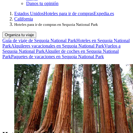
Danos tu opinión
Estados Unidos
Hoteles para ir de compras
Expedia.es
California
Hoteles para ir de compras en Sequoia National Park
Organiza tu viaje
Guía de viaje de Sequoia National Park
Hoteles en Sequoia National
Park
Alquileres vacacionales en Sequoia National Park
Vuelos a
Sequoia National Park
Alquiler de coches en Sequoia National
Park
Paquetes de vacaciones en Sequoia National Park