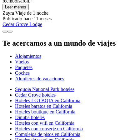
reembolsaron. "
Leer menos
Zayra
Viaje de 1 noche
Publicado hace 11 meses
Cedar Grove Lodge
Te acercamos a un mundo de viajes
Alojamientos
Vuelos
Paquetes
Coches
Alquileres de vacaciones
Sequoia National Park hoteles
Cedar Grove hoteles
Hoteles LGTBQIA en California
Hoteles baratos en California
Hoteles boutique en California
Dinuba hoteles
Hoteles con wifi en California
Hoteles con conserje en California
Complejos de pisos en California
Hoteles de esquí en California