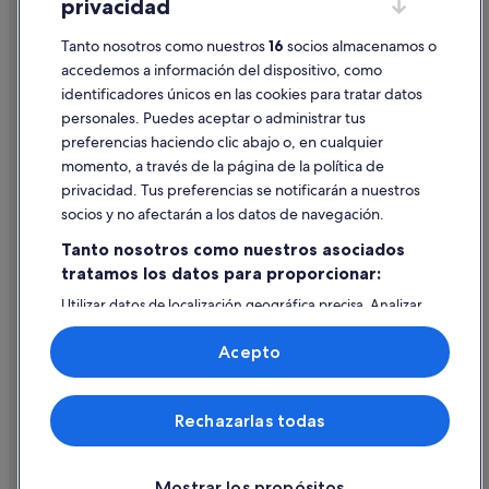
privacidad
Información legal/contacto
Tanto nosotros como nuestros
16
socios almacenamos o
Pautas sobre el contenido y cómo denunciar contenido
accedemos a información del dispositivo, como
identificadores únicos en las cookies para tratar datos
Ayuda
personales. Puedes aceptar o administrar tus
Ayuda
preferencias haciendo clic abajo o, en cualquier
momento, a través de la página de la política de
Cancelar un vuelo
privacidad. Tus preferencias se notificarán a nuestros
Cancelar una reserva de hotel o de un alquiler vacacional
socios y no afectarán a los datos de navegación.
Plazos de reembolso
Tanto nosotros como nuestros asociados
tratamos los datos para proporcionar:
Utilizar un cupón de Expedia
Utilizar datos de localización geográfica precisa. Analizar
Documentos para viajes internacionales
activamente las características del dispositivo para su
identificación. Almacenar la información en un dispositivo
Acepto
y/o acceder a ella. Publicidad y contenido personalizados,
medición de publicidad y contenido, investigación de
audiencia y desarrollo de servicios.
© 2026 Expedia, Inc., una empresa de Expedia Group. Todos los
Rechazarlas todas
Lista de asociados (proveedores)
derechos reservados. Expedia y el logotipo de Expedia son marcas
comerciales o marcas comerciales registradas de Expedia, Inc.
Vacationspot, S.L., Agencia de Viajes, I-AV-0000631.3.
Mostrar los propósitos