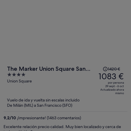
por
persona
El
The Marker Union Square San
1420 €
precio
1083 €
4
Francisco
era
out
Union Square
por persona
de
of
29 sept - 6 oct
Actualizado ahora
1420 €,
5
mismo
ahora
Vuelo de ida y vuelta sin escalas incluido
es
De Milán (MIL) a San Francisco (SFO)
de
1083 €
9,2
/
10
¡Impresionante! (1463 comentarios)
por
Excelente relación precio calidad. Muy bien localizado y cerca de
persona