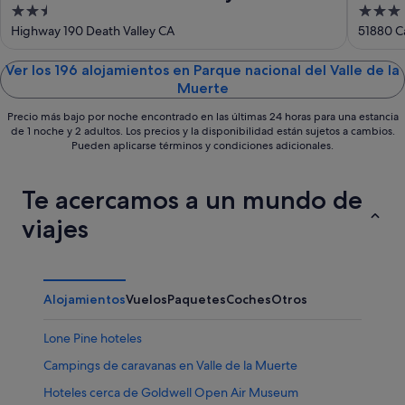
2.5
3
the Park
The P
out
out
Highway 190 Death Valley CA
51880 Ca
of
of
5
5
Ver los 196 alojamientos en Parque nacional del Valle de la
Muerte
Precio más bajo por noche encontrado en las últimas 24 horas para una estancia
de 1 noche y 2 adultos. Los precios y la disponibilidad están sujetos a cambios.
Pueden aplicarse términos y condiciones adicionales.
Te acercamos a un mundo de
viajes
Alojamientos
Vuelos
Paquetes
Coches
Otros
Lone Pine hoteles
Campings de caravanas en Valle de la Muerte
Hoteles cerca de Goldwell Open Air Museum