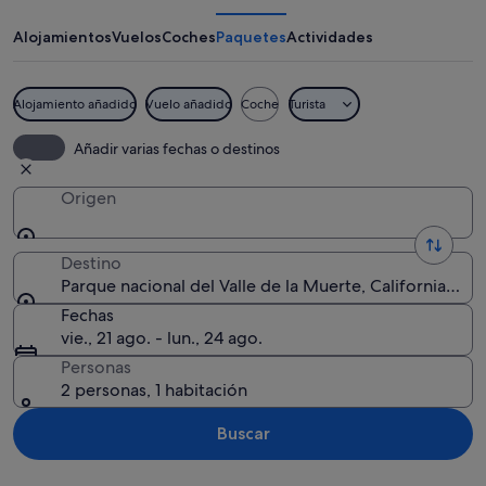
del
Valle
Alojamientos
Vuelos
Coches
Paquetes
Actividades
de
la
Alojamiento añadido
Vuelo añadido
Coche
Turista
Muerte
Un grupo de personas caminando sobre
Añadir varias fechas o destinos
Origen
Destino
Parque nacional del Valle de la Muerte, California, Es
Fechas
vie., 21 ago. - lun., 24 ago.
Personas
2 personas, 1 habitación
Buscar
Ver mapa