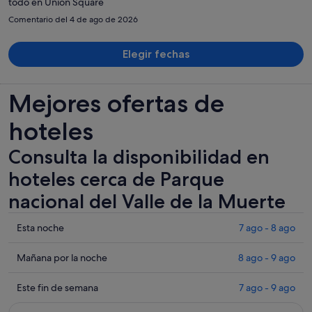
todo en Unión Square
Comentario del 4 de ago de 2026
Elegir fechas
Mejores ofertas de
hoteles
Consulta la disponibilidad en
hoteles cerca de Parque
nacional del Valle de la Muerte
Comprueba
Esta noche
7 ago - 8 ago
los
precios
Comprueba
Mañana por la noche
8 ago - 9 ago
cerca
los
de
precios
Comprueba
Este fin de semana
7 ago - 9 ago
Parque
cerca
los