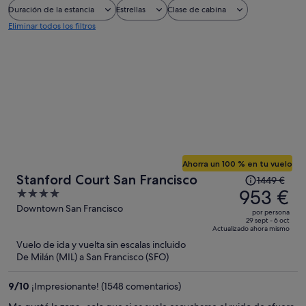
Duración de la estancia
Estrellas
Clase de cabina
Eliminar todos los filtros
Ahorra un 100 % en tu vuelo
El
Stanford Court San Francisco
1449 €
precio
953 €
4
era
out
Downtown San Francisco
por persona
de
of
29 sept - 6 oct
Actualizado ahora mismo
1449 €,
5
Vuelo de ida y vuelta sin escalas incluido
ahora
De Milán (MIL) a San Francisco (SFO)
es
de
9
/
10
¡Impresionante! (1548 comentarios)
953 €