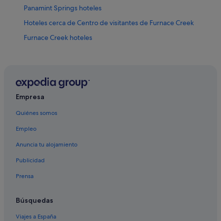
Panamint Springs hoteles
Hoteles cerca de Centro de visitantes de Furnace Creek
Furnace Creek hoteles
Olancha hoteles
Valle de la Muerte hoteles
Independence hoteles
Hoteles cerca de Borax Museum
Empresa
Quiénes somos
Empleo
Anuncia tu alojamiento
Publicidad
Prensa
Búsquedas
Viajes a España