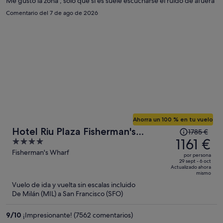
por
Me gustó la zona , solo que si es suele escucharse el ruido de afuera
persona
Comentario del 7 de ago de 2026
Ahorra un 100 % en tu vuelo
El
Hotel Riu Plaza Fisherman's
1785 €
precio
1161 €
4
Wharf
era
out
Fisherman's Wharf
por persona
de
of
29 sept - 6 oct
Actualizado ahora
1785 €,
5
mismo
ahora
Vuelo de ida y vuelta sin escalas incluido
es
De Milán (MIL) a San Francisco (SFO)
de
1161 €
9
/
10
¡Impresionante! (7562 comentarios)