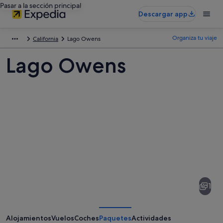
Pasar a la sección principal
Descargar app
Organiza tu viaje
California
Lago Owens
Lago Owens
Fotos
de
Lago
1
Owens
Alojamientos
Vuelos
Coches
Paquetes
Actividades