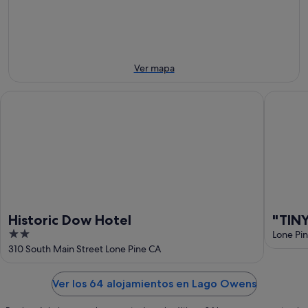
-
la
el
10
noche,
próximo
ago
10
fin
ago
de
-
semana,
Ver mapa
11
14
ago
ago
Historic Dow Hotel
"TINY" H
-
16
ago
Historic Dow Hotel
"TIN
2
the S
Lone Pi
out
310 South Main Street Lone Pine CA
of
5
Ver los 64 alojamientos en Lago Owens