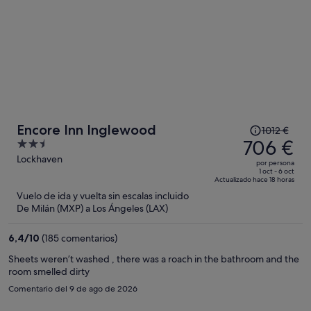
El
Encore Inn Inglewood
1012 €
precio
706 €
2.5
era
out
Lockhaven
por persona
de
of
1 oct - 6 oct
Actualizado hace 18 horas
1012 €,
5
Vuelo de ida y vuelta sin escalas incluido
ahora
De Milán (MXP) a Los Ángeles (LAX)
es
de
6,4
/
10
(185 comentarios)
706 €
por
Sheets weren’t washed , there was a roach in the bathroom and the
room smelled dirty
persona
Comentario del 9 de ago de 2026