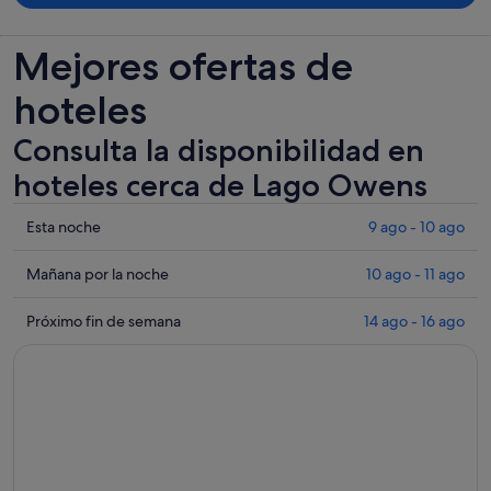
Mejores ofertas de
hoteles
Consulta la disponibilidad en
hoteles cerca de Lago Owens
Comprueba
Esta noche
9 ago - 10 ago
los
precios
Comprueba
Mañana por la noche
10 ago - 11 ago
cerca
los
de
precios
Comprueba
Próximo fin de semana
14 ago - 16 ago
Lago
cerca
los
Owens
de
precios
para
Lago
cerca
esta
Owens
de
noche,
para
Lago
9
mañana
Owens
ago
por
para