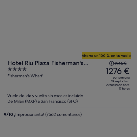
Ahorra un 100 % en tu vuelo
El
Hotel Riu Plaza Fisherman's
1946 €
precio
1276 €
4
Wharf
era
out
Fisherman's Wharf
por persona
de
of
24 sept - 1 oct
Actualizado hace
1946 €,
5
17 horas
ahora
Vuelo de ida y vuelta sin escalas incluido
es
De Milán (MXP) a San Francisco (SFO)
de
1276 €
9
/
10
¡Impresionante! (7562 comentarios)
por
persona