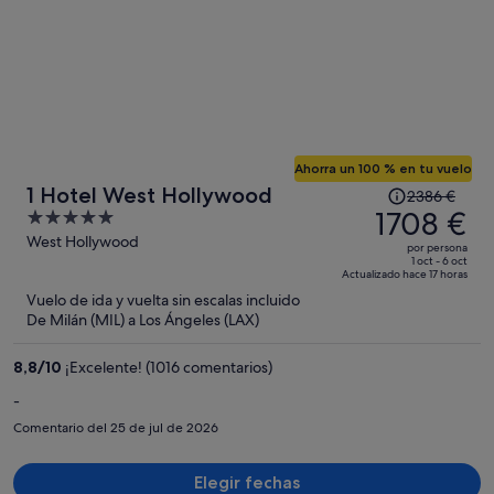
Ahorra un 100 % en tu vuelo
El
1 Hotel West Hollywood
2386 €
precio
1708 €
5
era
out
West Hollywood
por persona
de
of
1 oct - 6 oct
Actualizado hace 17 horas
2386 €,
5
Vuelo de ida y vuelta sin escalas incluido
ahora
De Milán (MIL) a Los Ángeles (LAX)
es
de
8,8
/
10
¡Excelente! (1016 comentarios)
1708 €
por
-
persona
Comentario del 25 de jul de 2026
Elegir fechas