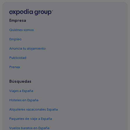
Campings de caravanas en Sequoia National Park
Cedar Grove hoteles
Inyokern hoteles
Empresa
Lone Pine hoteles
Quiénes somos
Onyx hoteles
Empleo
Hoteles cerca de Goldwell Open Air Museum
Anuncia tu alojamiento
Big Pine hoteles
Publicidad
Hoteles baratos en Sequoia National Park
Prensa
Casas de campo en Sequoia National Park
Hoteles de lujo en Sequoia National Park
Búsquedas
Trona hoteles
Viajes a España
Wofford Heights hoteles
Hoteles en España
Independence hoteles
Alquileres vacacionales España
Weldon hoteles
Paquetes de viaje a España
Valle de la Muerte hoteles
Vuelos baratos en España