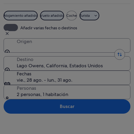
Alojamiento añadido
Vuelo añadido
Coche
Turista
Paisaje desértico con una extensión sal
Añadir varias fechas o destinos
Origen
Destino
Lago Owens, California, Estados Unidos
Fechas
vie., 28 ago. - lun., 31 ago.
Personas
2 personas, 1 habitación
Buscar
Ver mapa