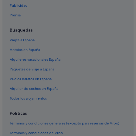
Hoteles de 4 estrellas en Marrakech
Publicidad
Hoteles de golf en Marrakech
Prensa
Villas en Marrakech
Hoteles de lujo en Marrakech
Búsquedas
Hoteles con bar en Barrio de la Kasbah
Viajes a España
Atlas Hospitality hoteles en Marrakech
Hoteles en España
Sidi Bou Amar hoteles
Alquileres vacacionales España
Barrio de Los curtidores hoteles
Paquetes de viaje a España
Campings de caravanas en Marrakech
Vuelos baratos en España
Tiendas de safari en Marrakech
Alquiler de coches en España
Albergues en Marrakech
Todos los alojamientos
Hoteles con casino en Marrakech
Hoteles boutique en Marrakech
Políticas
Hoteles para familias en Marrakech
Términos y condiciones generales (excepto para reservas de Vrbo)
Hoteles con piscina en Marrakech
Términos y condiciones de Vrbo