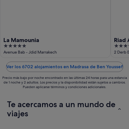
-
23
ago
La Mamounia
Riad 
5
4.5
out
out
Avenue Bab - Jdid Marrakech
2 Derb 
of
of
5
5
Ver los 6702 alojamientos en Madrasa de Ben Youssef
Precio más bajo por noche encontrado en las últimas 24 horas para una estancia
de 1 noche y 2 adultos. Los precios y la disponibilidad están sujetos a cambios.
Pueden aplicarse términos y condiciones adicionales.
Te acercamos a un mundo de
viajes