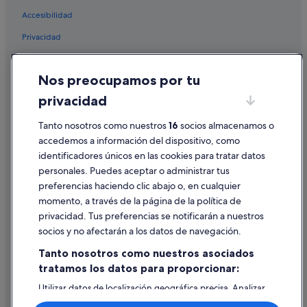
Bab Doukkala hoteles
Accesibilidad
Región de Marrakech-Safí hoteles
Privacidad
Apartamentos en Marrakech
Cookies
Les Hotels de Paris en Marrakech
Nos preocupamos por tu
Condiciones de uso
Hoteles románticos en Marrakech
privacidad
Información legal/contacto
Hoteles de 5 estrellas en Medina
Tanto nosotros como nuestros
16
socios almacenamos o
Pautas sobre el contenido y cómo denunciar contenido
Alojamientos agroturísticos en Marrakech
accedemos a información del dispositivo, como
Rahba Kedima hoteles
identificadores únicos en las cookies para tratar datos
Ayuda
personales. Puedes aceptar o administrar tus
Hoteles con wifi en Marrakech
Ayuda
preferencias haciendo clic abajo o, en cualquier
Hoteles con spa en Marrakech
momento, a través de la página de la política de
Cancelar un vuelo
Riads en Marrakech
privacidad. Tus preferencias se notificarán a nuestros
Cancelar una reserva de hotel o de un alquiler vacacional
socios y no afectarán a los datos de navegación.
Riu Hotels en Marrakech
Plazos de reembolso
Tanto nosotros como nuestros asociados
Hoteles en la playa en Marrakech
tratamos los datos para proporcionar:
Utilizar un cupón de Expedia
Hoteles cerca de Curtiduría
Utilizar datos de localización geográfica precisa. Analizar
Documentos para viajes internacionales
Casas rurales en Marrakech
activamente las características del dispositivo para su