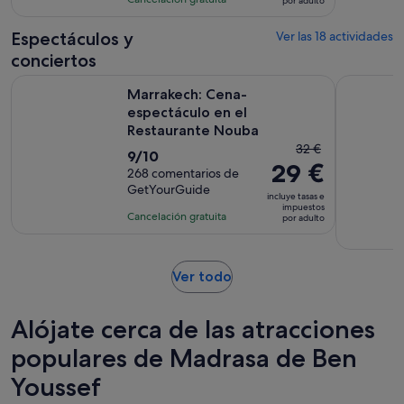
por adulto
era
799
es
de
comentarios
de
Espectáculos y
Ver las 18 actividades
20 €
8 horas
conciertos
y
el
Se ab
Marrakech: Cena-espectáculo en el Restaurante Nouba
Marrakech:
Marrakech: Cena-
actual
espectáculo en el
es
Restaurante Nouba
de
El
32 €
9.0
9/10
18 €
29 €
precio
sobre
268 comentarios de
por
anterior
GetYourGuide
10
adulto
incluye tasas e
era
impuestos
con
Cancelación gratuita
por adulto
de
268
32 €
comentarios
y
Se
Ver todo
el
abre
actual
en
es
Alójate cerca de las atracciones
una
de
pestaña
populares de Madrasa de Ben
29 €
nueva
por
Youssef
adulto