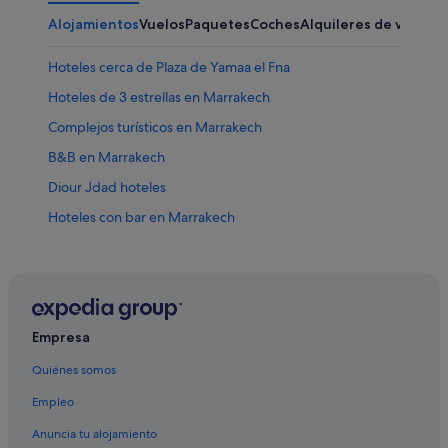
Alojamientos
Vuelos
Paquetes
Coches
Alquileres de vacaci
Hoteles cerca de Plaza de Yamaa el Fna
Hoteles de 3 estrellas en Marrakech
Complejos turísticos en Marrakech
B&B en Marrakech
Diour Jdad hoteles
Hoteles con bar en Marrakech
Tui Hotels and Resorts en Marrakech
Hoteles con todo incluido en Marrakech
Casas de huéspedes en Marrakech
Hoteles cerca de Le Jardin Secret
Empresa
Kenzi Hotels en Marrakech
Quiénes somos
Medina hoteles
Empleo
Hoteles cerca de Palacio El Badi
Anuncia tu alojamiento