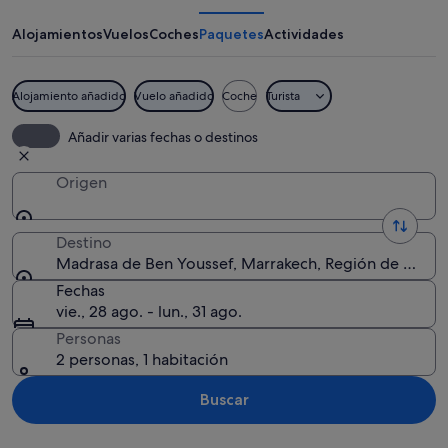
Ben
Youssef
Alojamientos
Vuelos
Coches
Paquetes
Actividades
Alojamiento añadido
Vuelo añadido
Coche
Turista
Un minarete alto con detalles intrinca
Añadir varias fechas o destinos
Origen
Destino
Madrasa de Ben Youssef, Marrakech, Región de Marra
Fechas
vie., 28 ago. - lun., 31 ago.
Personas
2 personas, 1 habitación
Buscar
Ver mapa