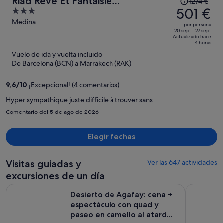
Riad Rêve Et Fantaisie
1274 €
precio
501 €
3
Marrakech
era
out
Medina
por persona
de
of
20 sept - 27 sept
Actualizado hace
1274 €,
5
4 horas
ahora
Vuelo de ida y vuelta incluido
es
De Barcelona (BCN) a Marrakech (RAK)
de
501 €
9,6
/
10
¡Excepcional! (4 comentarios)
por
Hyper sympathique juste difficile à trouver sans
persona
Comentario del 5 de ago de 2026
Elegir fechas
Visitas guiadas y
Ver las 647 actividades
excursiones de un día
Desierto de Agafay: cena + espectáculo con quad y paseo en 
Desierto A
Desierto de Agafay: cena +
espectáculo con quad y
paseo en camello al atard...