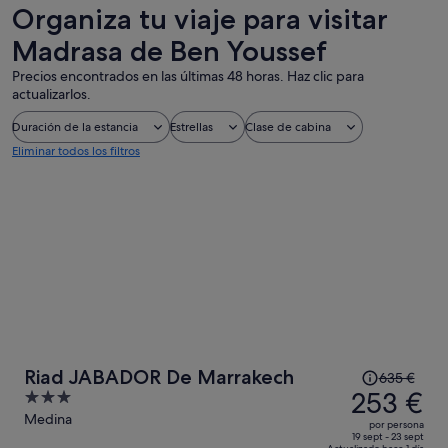
de un día
personalizada
Organiza tu viaje para visitar
Madrasa de Ben Youssef
Precios encontrados en las últimas 48 horas. Haz clic para
actualizarlos.
Duración de la estancia
Estrellas
Clase de cabina
Eliminar todos los filtros
El
Riad JABADOR De Marrakech
635 €
precio
253 €
3
era
out
Medina
por persona
de
of
19 sept - 23 sept