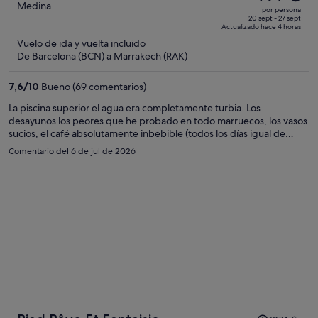
era
out
Medina
por persona
de
of
20 sept - 27 sept
Actualizado hace 4 horas
1274 €,
5
Vuelo de ida y vuelta incluido
ahora
De Barcelona (BCN) a Marrakech (RAK)
es
de
7,6
/
10
Bueno (69 comentarios)
491 €
por
La piscina superior el agua era completamente turbia. Los
desayunos los peores que he probado en todo marruecos, los vasos
persona
sucios, el café absolutamente inbebible (todos los días igual de
malo, y el zumo de bote), el primer día llegamos pronto así que
Comentario del 6 de jul de 2026
pedimos desayunar ahí, 14€ por persona por un zumo de bote, un
cafe inbebible y 4 pastas. La piscina del medio la mejor, aunque da a
un patio interior por lo que te ve todo aquel que quiera. El SPA
carísimo. No lo recomiendo, hay muchos más Riads con mejor
atención al cliente y con desayunos mil veces mejores.
El