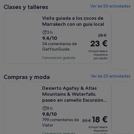
8 horas
y
Clases y talleres
Ver las 50 actividades
el
Se a
Visita guiada a los zocos de Marrakech con un guía local
Marrakech
Visita guiada a los zocos de
actual
Marrakech con un guía local
es
de
La
3 h
El
25 €
18 €
9.4
9,4/10
duración
23 €
precio
por
sobre
34 comentarios de
de
anterior
GetYourGuide
adulto
10
la
incluye tasas e
era
impuestos
con
actividad
Cancelación gratuita
por adulto
de
34
es
25 €
comentarios
de
y
Compras y moda
3 horas
Ver las 23 actividades
el
Desierto Agafay & Atlas Mountains & Waterfalls, paseo en ca
Visita gui
actual
Desierto Agafay & Atlas
es
Mountains & Waterfalls,
de
paseo en camello Excursión
23 €
...
La
8 h
por
9.8
9,8/10
duración
adulto
El
18 €
sobre
799 comentarios de
de
20 €
precio
Viator
10
la
incluye tasas e
anterior
impuestos
con
actividad
Cancelación gratuita