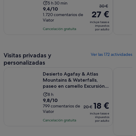
La
5 h 30 min
El
30 €
9.4
9,4/10
duración
27 €
precio
sobre
1.720 comentarios de
de
anterior
Viator
10
la
incluye tasas e
era
impuestos
con
actividad
Cancelación gratuita
por adulto
de
1720
es
30 €
comentarios
de
y
5 horas
el
y
Visitas privadas y
Ver las 172 actividades
actual
30 minutos
personalizadas
es
de
Desierto Agafay & Atlas Mountains & Waterfalls, paseo en ca
Tour por l
Desierto Agafay & Atlas
27 €
Mountains & Waterfalls,
por
paseo en camello Excursión
adulto
...
La
8 h
9.8
9,8/10
duración
El
18 €
sobre
799 comentarios de
de
20 €
precio
Viator
10
la
incluye tasas e
anterior
impuestos
con
actividad
Cancelación gratuita
por adulto
era
799
es
de
comentarios
de
20 €