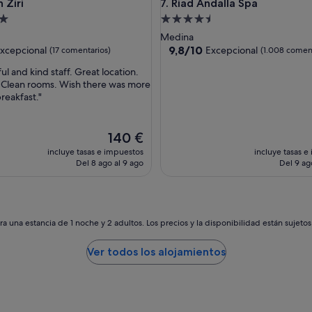
ri
Riad Andalla Spa
 Ziri
7. Riad Andalla Spa
e
s
nto
Alojamiento
,
de
Medina
e
las
4.5 estrellas
9.8
9,8/10
xcepcional
Excepcional
(17 comentarios)
(1.008 coment
l
sobre
c
ul and kind staff. Great location.
10,
a
 Clean rooms. Wish there was more
nal,
Excepcional,
f
breakfast."
ntarios)
(1.008 comentarios)
e
n
u
El
140 €
n
precio
incluye tasas e impuestos
incluye tasas e
c
actual
Del 8 ago al 9 ago
Del 9 ag
a
es
m
de
e
140 €
p
u
a una estancia de 1 noche y 2 adultos. Los precios y la disponibilidad están sujeto
s
i
Ver todos los alojamientos
e
r
o
n
c