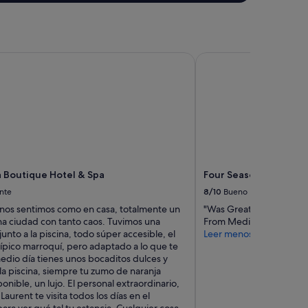
 Boutique Hotel & Spa
Four Seasons Resort M
a Boutique Hotel & Spa
Four Seasons Resort 
nte
8/10
Bueno
d nos sentimos como en casa, totalmente un
"Was Great hotel and nic
na ciudad con tanto caos. Tuvimos una
From Medina and Down
junto a la piscina, todo súper accesible, el
Leer menos
ípico marroquí, pero adaptado a lo que te
edio día tienes unos bocaditos dulces y
la piscina, siempre tu zumo de naranja
ponible, un lujo. El personal extraordinario,
Laurent te visita todos los días en el
ra ver qué tal tu estancia. Cualquier cosa