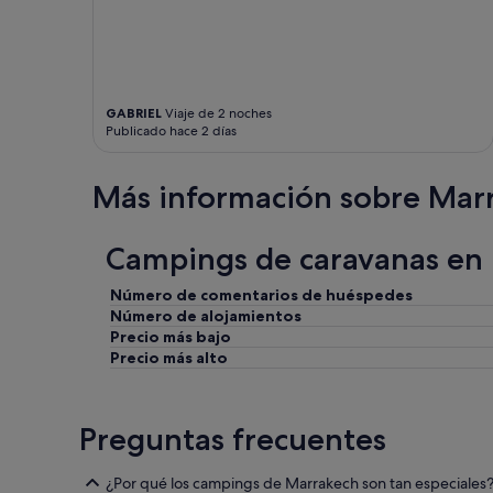
s
m
o
r
e
GABRIEL
Viaje de 2 noches
v
Publicado hace 2 días
a
r
i
Más información sobre Mar
e
t
y
Campings de caravanas en 
a
t
Número de comentarios de huéspedes
b
Número de alojamientos
r
e
Precio más bajo
a
Precio más alto
k
f
a
Preguntas frecuentes
s
t
.
¿Por qué los campings de Marrakech son tan especiales