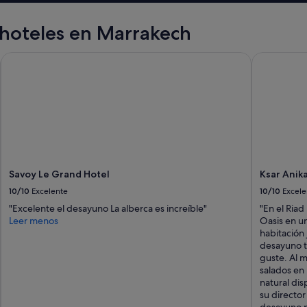
d
o
hoteles en Marrakech
r
e
s
Savoy Le Grand Hotel
Ksar Anika
t
a
n
s
u
c
i
a
s
Savoy Le Grand Hotel
Ksar Anik
,
10/10
Excelente
10/10
Excele
m
a
"Excelente el desayuno La alberca es increíble"
"En el Ria
l
Leer menos
Oasis en u
o
habitación 
l
desayuno t
o
guste. Al m
r
salados en 
y
natural dis
m
su director 
u
desayuno pa