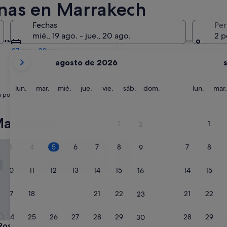
nas en Marrakech
En dos meses
Fechas
Per
2 oct - 4 oct
mié., 19 ago. - jue., 20 ago.
2 p
entro de cuatro meses
27 nov - 29 nov
Tus
agosto de 2026
meses
actuales
son
lunes
martes
miércoles
jueves
viernes
sábado
domingo
lunes
lun.
mar.
mié.
jue.
vie.
sáb.
dom.
lun.
mar.
s podrían ser adecuadas.
August
de
2026
Marrakech
1
1
2
y
September
se Garden
2Ciels Boutique Hotel & SPA
3
4
5
6
7
8
7
8
9
de
2026.
10
11
12
13
14
15
14
15
16
17
18
19
20
21
22
21
22
23
24
25
26
27
28
29
28
29
30
se Garden
2Ciels Boutique Hotel & SPA
 Rose Garden
3. 2Ciels Boutique Hotel & S