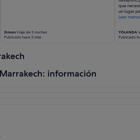
c
que necesi
h
un lugar pe
o
Leer meno
r
u
i
Simon
Viaje de 3 noches
YOLANDA
V
Publicado hace 3 días
Publicado ha
d
o
q
rakech
u
e
l
Marrakech: información
a
s
v
e
n
t
a
n
a
s
n
o
?
e