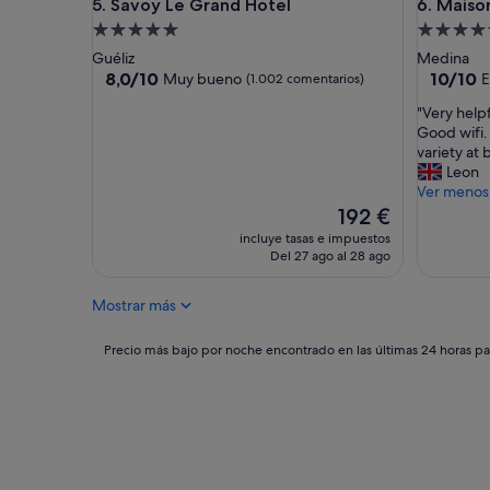
Savoy Le Grand Hotel
Maison Zi
5. Savoy Le Grand Hotel
6. Maison
l
c
d
i
Alojamiento
Alojamie
e
ó
de
de
Guéliz
Medina
s
n
5.0 estrellas
5.0 estrel
8.0
10.0
8,0/10
10/10
Muy bueno
E
(1.002 comentarios)
a
f
sobre
sobre
y
a
"
"Very helpf
10,
10,
u
l
V
Good wifi.
Muy
Excepcio
n
t
e
variety at 
bueno,
(17 come
o
a
r
Leon
(1.002 comentarios)
m
r
y
Ver menos
u
e
h
El
192 €
y
m
e
precio
incluye tasas e impuestos
b
o
l
actual
Del 27 ago al 28 ago
u
d
p
es
e
e
f
de
n
l
Mostrar más
u
192 €
o
a
l
L
r
a
Precio
Precio más bajo por noche encontrado en las últimas 24 horas par
a
!
n
más
a
!
d
bajo
t
"
k
por
e
i
noche
n
n
encontrado
c
d
en
i
s
las