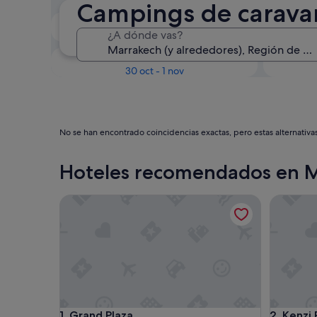
Campings de carava
En dos semanas
¿A dónde vas?
21 ago - 23 ago
Dentro de tres meses
D
30 oct - 1 nov
No se han encontrado coincidencias exactas, pero estas alternativa
Hoteles recomendados en 
Grand Plaza
Kenzi Ro
Grand Plaza
Kenzi Ro
1. Grand Plaza
2. Kenzi