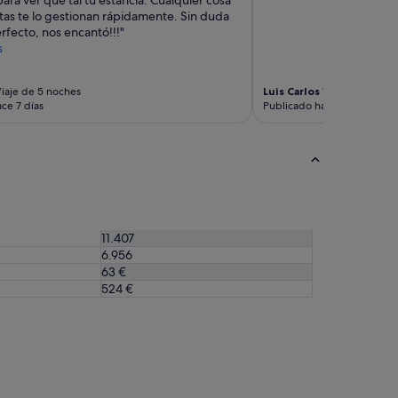
tas te lo gestionan rápidamente. Sin duda
rfecto, nos encantó!!!"
s
iaje de 5 noches
Luis Carlos
Viaje de 2 noc
ce 7 días
Publicado hace 2 semanas
11.407
6.956
63 €
524 €