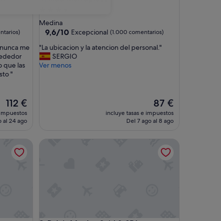
Alojamiento
de
Medina
3.5 estrellas
9.6
9,6/10
Excepcional
ntarios)
(1.000 comentarios)
sobre
"
e nunca me
"La ubicacion y la atencion del personal."
10,
L
 rededor
SERGIO
Excepcional,
a
o que las
Ver menos
(1.000 comentarios)
u
sto "
b
i
c
El
El
112 €
87 €
a
precio
precio
 impuestos
incluye tasas e impuestos
c
actual
actual
 al 24 ago
Del 7 ago al 8 ago
i
es
es
o
de
de
Palais Moulay Said & SPA
n
112 €
87 €
y
l
a
a
t
e
n
c