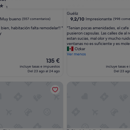
nto
Alojamiento
31
de
Guéliz
las
4.0 estrellas
9.2
9,2/10
Muy bueno
Impresionante
(557 comentarios)
(998 come
sobre
"
bien, habitación falta remodelar!! "
"Tenian pocas amenidades, el caf
10,
T
y
pusieron capsulas. Las calles de al
Impresionante,
e
estan sucias, mal olor y mucho ruid
(998 comentarios)
n
ventanas no es suficiente y es mole
entarios)
i
Ozkar
a
Ver menos
n
El
135 €
p
precio
incluye tasas e impuestos
incluye tasas e
o
actual
Del 23 ago al 24 ago
Del 23 ago
c
es
a
de
ri
Riad Andalla Spa
s
135 €
a
m
e
n
i
d
a
d