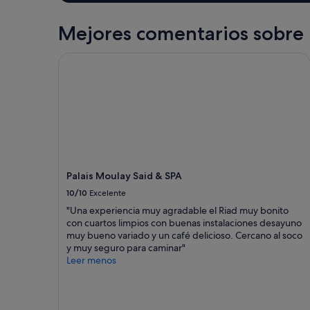
f
i
Mejores comentarios sobre 
.
C
Palais Moulay Said & SPA
l
e
a
n
r
o
o
m
s
.
Palais Moulay Said & SPA
W
10/10
Excelente
i
s
"Una experiencia muy agradable el Riad muy bonito
h
con cuartos limpios con buenas instalaciones desayuno
t
muy bueno variado y un café delicioso. Cercano al soco
h
y muy seguro para caminar"
e
Leer menos
r
e
w
a