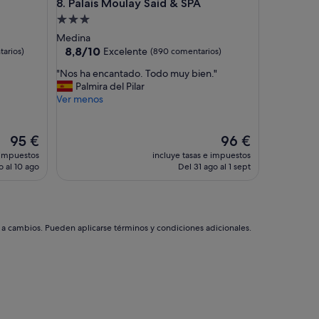
Palais Moulay Said & SPA
8. Palais Moulay Said & SPA
i
o
Alojamiento
n
de
Medina
d
3.0 estrellas
8.8
8,8/10
Excelente
arios)
(890 comentarios)
e
sobre
l
"
"Nos ha encantado. Todo muy bien."
10,
p
N
Palmira del Pilar
Excelente,
e
o
Ver menos
(890 comentarios)
r
s
s
h
o
a
El
El
95 €
96 €
n
e
precio
precio
 impuestos
incluye tasas e impuestos
a
n
actual
actual
o al 10 ago
Del 31 ago al 1 sept
l
c
es
es
.
a
de
de
"
n
95 €
96 €
t
a
s a cambios. Pueden aplicarse términos y condiciones adicionales.
d
o
.
T
o
d
o