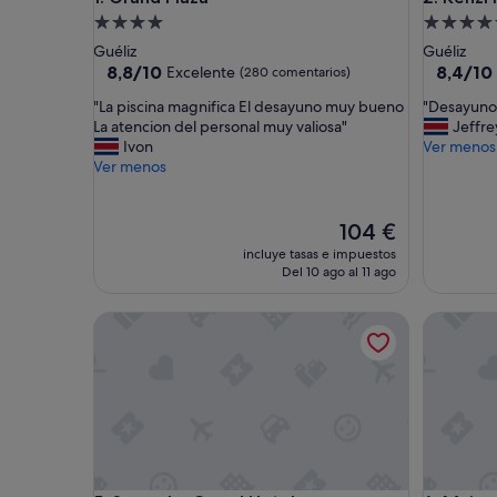
Alojamiento
Alojamie
de
de
Guéliz
Guéliz
4.0 estrellas
5.0 estrel
8.8
8.4
8,8/10
8,4/10
Excelente
(280 comentarios)
sobre
sobre
"
"
"La piscina magnifica El desayuno muy bueno
"Desayuno 
10,
10,
L
D
La atencion del personal muy valiosa"
Jeffre
Excelente,
Muy
a
e
Ivon
Ver menos
(280 comentarios)
bueno,
p
s
Ver menos
(557 com
i
a
s
y
c
u
El
104 €
i
n
precio
incluye tasas e impuestos
n
o
actual
Del 10 ago al 11 ago
a
b
es
m
i
de
Savoy Le Grand Hotel
Maison Zi
a
e
104 €
g
n
n
,
i
h
f
a
i
b
c
i
a
t
E
a