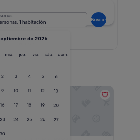
sonas
Buscar
ersonas, 1 habitación
septiembre de 2026
Ver mapa
martes
miércoles
jueves
viernes
sábado
domingo
mié.
jue.
vie.
sáb.
dom.
2
3
4
5
6
Riad Marraplace
9
10
11
12
13
16
17
18
19
20
23
24
25
26
27
30
Riad Marraplace
PA
4. Riad Marraplace