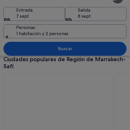
de
Marrakech-
Entrada
Salida
7 sept
8 sept
Safí
Personas
1 habitación y 2 personas
Un edificio grande y ornamentado con 
Buscar
Ciudades populares de Región de Marrakech-
Safí