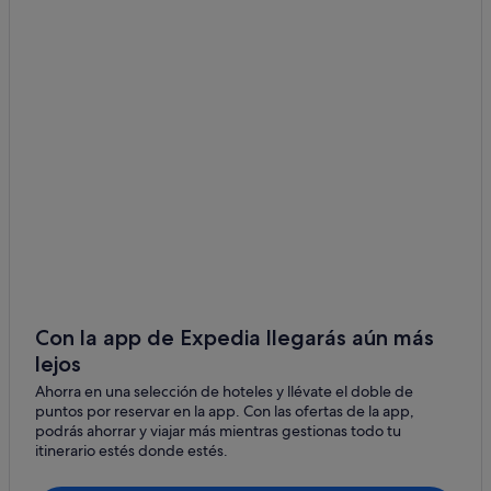
Imlil hoteles
Hoteles en la playa en Marrakech
Marrakech hoteles
Hoteles de 4 estrellas en Esauira
Hoteles con piscina en Marrakech
Hoteles de lujo en Marrakech
Kenzi Hotels en Marrakech
Hoteles con todo incluido en Marrakech
Hoteles para familias en Marrakech
Hoteles LGTBQIA en Esauira
Hoteles baratos en Marrakech
Con la app de Expedia llegarás aún más
lejos
Riads en Marrakech
Ahorra en una selección de hoteles y llévate el doble de
Agafay hoteles
puntos por reservar en la app. Con las ofertas de la app,
Youssoufia hoteles
podrás ahorrar y viajar más mientras gestionas todo tu
itinerario estés donde estés.
Campings de caravanas en Marrakech