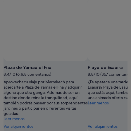
Plaza de Yamaa el Fna
Playa de Esauira
8.4/10 (6.168 comentarios)
8.8/10 (367 comentarios
Aprovecha tu viaje por Marrakech para
¿Te apetece una tarde d
acercarte a Plaza de Yamaa el Fna y adquirir
Esauira? Playa de Esauir
alguna que otra ganga. Además de ser un
que estás aquí, también
destino donde reina la tranquilidad, aquí
una animada oferta cult
también podrás pasear por sus sorprendentes
Leer menos
jardines o participar en diferentes visitas
guiadas.
Leer menos
Ver alojamientos
Ver alojamientos