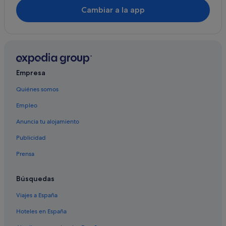
Hoteles boutique en Marrakech
Cambiar a la app
Hoteles con spa en Marrakech
Esauira hoteles
Tui Hotels and Resorts en Marrakech
Apartamentos en Marrakech
Empresa
Hoteles románticos en Marrakech
Quiénes somos
Hoteles con casino en Marrakech
Empleo
Hoteles de 4 estrellas en Marrakech
B&B en Marrakech
Anuncia tu alojamiento
Publicidad
Prensa
Búsquedas
Viajes a España
Hoteles en España