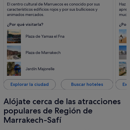
Marrakech
Esauir
El centro cultural de Marruecos es conocido por sus
Haz un
Puntos fuertes: Compras, Jardines y Cultura
Puntos 
característicos edificios rojos y por sus bulliciosos y
apreci
Música
animados mercados.
mucho
¿Por qué visitarla?
¿Por 
Plaza de Yamaa el Fna
Plaza de Marrakech
Jardín Majorelle
Explorar la ciudad
Buscar hoteles
Exp
Alójate cerca de las atracciones
populares de Región de
Marrakech-Safí