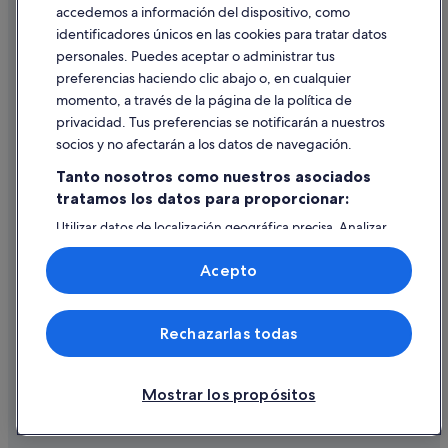
accedemos a información del dispositivo, como
identificadores únicos en las cookies para tratar datos
Ayuda
personales. Puedes aceptar o administrar tus
Ayuda
preferencias haciendo clic abajo o, en cualquier
momento, a través de la página de la política de
Cancelar un vuelo
privacidad. Tus preferencias se notificarán a nuestros
Cancelar una reserva de hotel o de un alquiler vacacional
socios y no afectarán a los datos de navegación.
Plazos de reembolso
Tanto nosotros como nuestros asociados
tratamos los datos para proporcionar:
Utilizar un cupón de Expedia
Utilizar datos de localización geográfica precisa. Analizar
Documentos para viajes internacionales
activamente las características del dispositivo para su
identificación. Almacenar la información en un dispositivo
Acepto
y/o acceder a ella. Publicidad y contenido personalizados,
medición de publicidad y contenido, investigación de
audiencia y desarrollo de servicios.
© 2026 Expedia, Inc., una empresa de Expedia Group. Todos los
Rechazarlas todas
Lista de asociados (proveedores)
derechos reservados. Expedia y el logotipo de Expedia son marcas
comerciales o marcas comerciales registradas de Expedia, Inc.
Vacationspot, S.L., Agencia de Viajes, I-AV-0000631.3.
Mostrar los propósitos