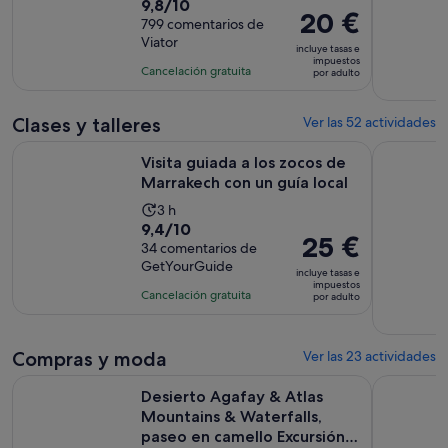
9.8
9,8/10
duración
El
20 €
sobre
799 comentarios de
de
precio
Viator
10
la
incluye tasas e
es
impuestos
con
actividad
Cancelación gratuita
por adulto
de
799
es
20 €
comentarios
de
por
Clases y talleres
Ver las 52 actividades
8 horas
adulto
Se a
Visita guiada a los zocos de Marrakech con un guía local
Marrakech
Visita guiada a los zocos de
Marrakech con un guía local
La
3 h
9.4
9,4/10
duración
El
25 €
sobre
34 comentarios de
de
precio
GetYourGuide
10
la
incluye tasas e
es
impuestos
con
actividad
Cancelación gratuita
por adulto
de
34
es
25 €
comentarios
de
por
Compras y moda
3 horas
Ver las 23 actividades
adulto
Desierto Agafay & Atlas Mountains & Waterfalls, paseo en ca
Visita gui
Desierto Agafay & Atlas
Mountains & Waterfalls,
paseo en camello Excursión