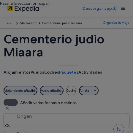
Pasar a la sección principal
Descargar app
Organiza tu viaje
Marrakech
Cementerio judio Miaara
Cementerio judio
Miaara
Alojamientos
Vuelos
Coches
Paquetes
Actividades
Alojamiento añadido
Vuelo añadido
Coche
Turista
Añadir varias fechas o destinos
Origen