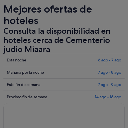
Mejores ofertas de
una
pestaña
hoteles
nueva
Consulta la disponibilidad en
hoteles cerca de Cementerio
judio Miaara
Comprueba
Esta noche
6 ago - 7 ago
los
precios
Comprueba
Mañana por la noche
7 ago - 8 ago
cerca
los
de
precios
Comprueba
Este fin de semana
7 ago - 9 ago
Cementerio
cerca
los
judio
de
precios
Comprueba
Próximo fin de semana
14 ago - 16 ago
Miaara
Cementerio
cerca
los
para
judio
de
precios
esta
Miaara
Cementerio
cerca
noche,
para
judio
de
6
mañana
Miaara
Cementerio