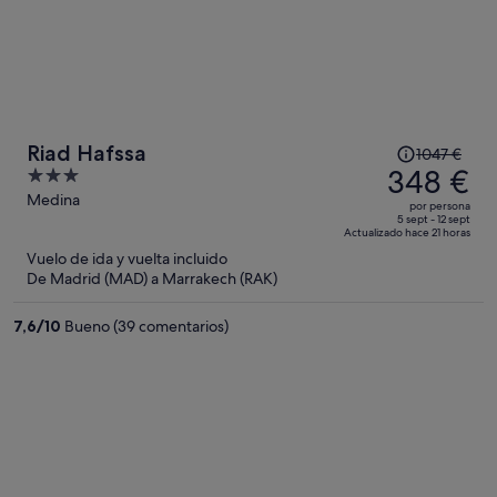
El
Riad Hafssa
1047 €
precio
348 €
3
era
out
Medina
por persona
de
of
5 sept - 12 sept
Actualizado hace 21 horas
1047 €,
5
Vuelo de ida y vuelta incluido
ahora
De Madrid (MAD) a Marrakech (RAK)
es
de
7,6
/
10
Bueno (39 comentarios)
348 €
por
persona