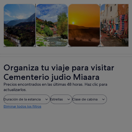
Se abre en una pestaña nue
Se abre en una pesta
Se abr
Visitas guiadas y excursiones de un día
Historia y cultura
Aventuras y al aire libre
Visitas privada
Visitas guiadas
Historia y
Aventuras y al
Visitas
y excursiones
cultura
aire libre
privadas y
de un día
personalizada
Organiza tu viaje para visitar
Cementerio judio Miaara
Precios encontrados en las últimas 48 horas. Haz clic para
actualizarlos.
Duración de la estancia
Estrellas
Clase de cabina
Eliminar todos los filtros