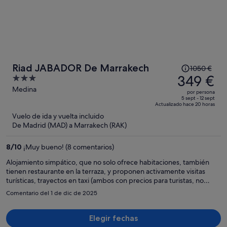
eso nos dio algo de respeto, pero está rodeado de casas familiares
y, sinceramente, nos encantó!!
El
Riad JABADOR De Marrakech
1050 €
precio
349 €
3
era
out
Medina
por persona
de
of
5 sept - 12 sept
Actualizado hace 20 horas
1050 €,
5
Vuelo de ida y vuelta incluido
ahora
De Madrid (MAD) a Marrakech (RAK)
es
de
8
/
10
¡Muy bueno! (8 comentarios)
349 €
por
Alojamiento simpático, que no solo ofrece habitaciones, también
tienen restaurante en la terraza, y proponen activamente visitas
persona
turísticas, trayectos en taxi (ambos con precios para turistas, no
100% transparente, mientras que te dan miedo para tomar el
Comentario del 1 de dic de 2025
autobús, con parada cercana) y tratamientos con hammam (aquí los
precios sí son transparentes). Bastante complicado llegar al
alojamiento el primer día; afortunadamente el mapa que dan es el
Elegir fechas
mejor mapa para descubrir Marrakech a pie. El día que llegamos a