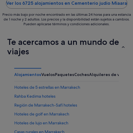
5
5
Ver los 6725 alojamientos en Cementerio judio Miaara
Precio más bajo por noche encontrado en las últimas 24 horas para una estancia
de 1 noche y 2 adultos. Los precios y la disponibilidad están sujetos a cambios.
Pueden aplicarse términos y condiciones adicionales.
Te acercamos a un mundo de
viajes
Alojamientos
Vuelos
Paquetes
Coches
Alquileres de vacaci
Hoteles de 5 estrellas en Marrakech
Rahba Kedima hoteles
Región de Marrakech-Safí hoteles
Hoteles de golf en Marrakech
Hoteles de lujo en Marrakech
Casas rurales en Marrakech