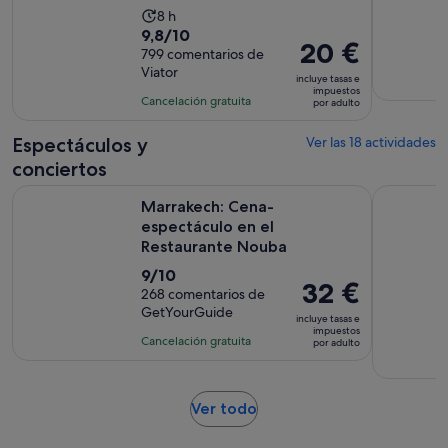
...
La
8 h
9.8
9,8/10
duración
El
20 €
sobre
799 comentarios de
de
precio
Viator
10
la
incluye tasas e
es
impuestos
con
actividad
Cancelación gratuita
por adulto
de
799
es
20 €
comentarios
de
Espectáculos y
Ver las 18 actividades
por
8 horas
conciertos
adulto
Se ab
Marrakech: Cena-espectáculo en el Restaurante Nouba
Marrakech:
Marrakech: Cena-
espectáculo en el
Restaurante Nouba
9.0
9/10
El
32 €
sobre
268 comentarios de
precio
GetYourGuide
10
incluye tasas e
es
impuestos
con
Cancelación gratuita
por adulto
de
268
32 €
comentarios
por
Se
Ver todo
adulto
abre
en