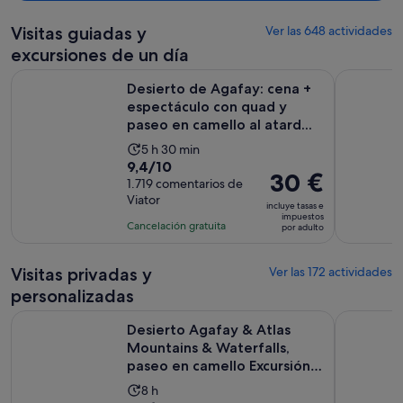
este alojamiento me habían robado el bolso y había pasado buen
rato en la comisaría de policía y no tenía ganas de salir, así que
Visitas guiadas y
Ver las 648 actividades
cenamos en la terraza y estaba muy bien, con opciones locales y un
excursiones de un día
menú interesante. Desayuno completo, pero había una diferencia
Desierto de Agafay: cena + espectáculo con quad y paseo en 
Desierto A
bastante grande entre los dos que tomamos aquí. Es un poco raro
Desierto de Agafay: cena +
ver que las puertas de las habitaciones se cierren con candados.
espectáculo con quad y
paseo en camello al atard...
La
5 h 30 min
9.4
9,4/10
duración
El
30 €
sobre
1.719 comentarios de
de
precio
Viator
10
la
incluye tasas e
es
impuestos
con
actividad
Cancelación gratuita
por adulto
de
1719
es
30 €
comentarios
de
por
Visitas privadas y
Ver las 172 actividades
5 horas
adulto
personalizadas
y
Desierto Agafay & Atlas Mountains & Waterfalls, paseo en ca
Tour por l
30 minutos
Desierto Agafay & Atlas
Mountains & Waterfalls,
paseo en camello Excursión
...
La
8 h