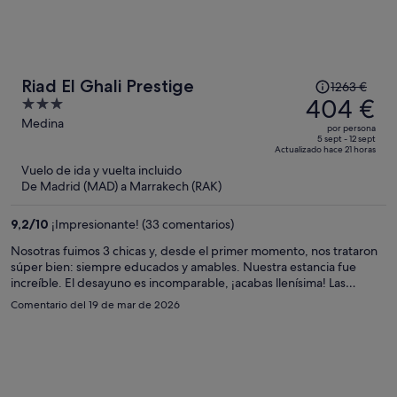
El
Riad El Ghali Prestige
1263 €
precio
404 €
3
era
out
Medina
por persona
de
of
5 sept - 12 sept
Actualizado hace 21 horas
1263 €,
5
Vuelo de ida y vuelta incluido
ahora
De Madrid (MAD) a Marrakech (RAK)
es
de
9,2
/
10
¡Impresionante! (33 comentarios)
404 €
por
Nosotras fuimos 3 chicas y, desde el primer momento, nos trataron
súper bien: siempre educados y amables. Nuestra estancia fue
persona
increíble. El desayuno es incomparable, ¡acabas llenísima! Las
habitaciones las dejan preciosas, con detalles como rosas; las toallas
Comentario del 19 de mar de 2026
impecables y todo muy limpio, incluso los baños exteriores. También
contratamos el transporte al aeropuerto porque salíamos muy
temprano, y fueron totalmente puntuales. Llegamos con total
tranquilidad. Sin duda, volveremos a este riad. Como punto a
destacar, la ubicación es genial, en pleno centro. Lo único es que al
principio cuesta un poco encontrarlo porque está en un callejón, y