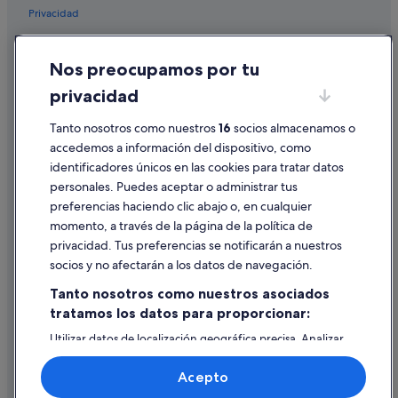
d
Privacidad
o
.
Cookies
"
Nos preocupamos por tu
Condiciones de uso
privacidad
Información legal/contacto
Tanto nosotros como nuestros
16
socios almacenamos o
Pautas sobre el contenido y cómo denunciar contenido
accedemos a información del dispositivo, como
identificadores únicos en las cookies para tratar datos
Ayuda
personales. Puedes aceptar o administrar tus
Ayuda
preferencias haciendo clic abajo o, en cualquier
momento, a través de la página de la política de
Cancelar un vuelo
privacidad. Tus preferencias se notificarán a nuestros
Cancelar una reserva de hotel o de un alquiler vacacional
socios y no afectarán a los datos de navegación.
Plazos de reembolso
Tanto nosotros como nuestros asociados
tratamos los datos para proporcionar:
Utilizar un cupón de Expedia
Utilizar datos de localización geográfica precisa. Analizar
Documentos para viajes internacionales
activamente las características del dispositivo para su
identificación. Almacenar la información en un dispositivo
Acepto
y/o acceder a ella. Publicidad y contenido personalizados,