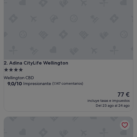
o
e
s
m
u
u
y
a
m
p
l
i
Adina CityLife Wellington
2. Adina CityLife Wellington
o
Alojamiento
y
de
Wellington CBD
f
4.0 estrellas
9.0
9,0/10
Impresionante
(1.147 comentarios)
u
sobre
e
El
77 €
10,
i
precio
Impresionante,
d
incluye tasas e impuestos
actual
(1.147 comentarios)
Del 23 ago al 24 ago
e
es
a
de
l
Swiss-Belsuites Victoria Park Auckland
77 €
p
a
r