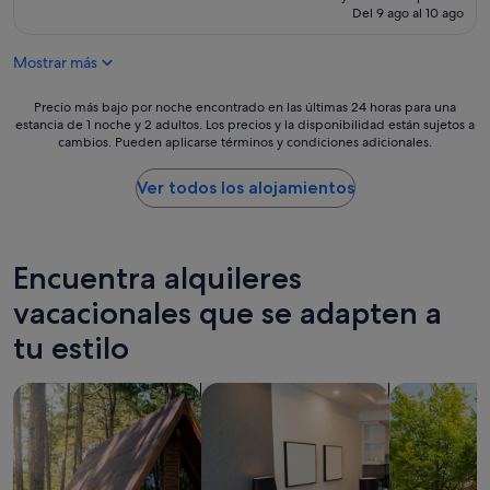
c
actual
ó
Del 9 ago al 10 ago
u
a
es
n
e
n
de
y
n
Mostrar más
t
76 €
q
a
a
u
u
!
Precio
Precio más bajo por noche encontrado en las últimas 24 horas para una
e
b
!
estancia de 1 noche y 2 adultos. Los precios y la disponibilidad están sujetos a
más
l
i
cambios. Pueden aplicarse términos y condiciones adicionales.
!
bajo
e
c
"
por
d
a
noche
Ver todos los alojamientos
e
c
encontrado
n
i
en
m
ó
las
a
n
últimas
n
Encuentra alquileres
,
24 horas
t
s
para
vacacionales que se adapten a
e
e
una
n
p
tu estilo
estancia
i
u
de
m
e
1 noche
i
d
Buscar cabañas
Buscar apartoteles
Buscar casas
y
e
e
2 adultos.
n
i
Los
t
r
precios
o
c
y
a
a