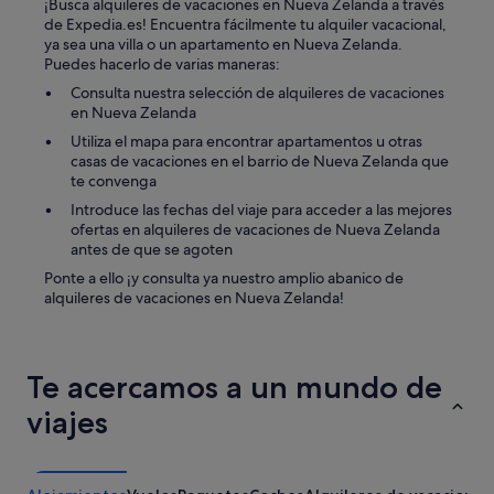
s
¡Busca alquileres de vacaciones en Nueva Zelanda a través
d
a
de Expedia.es! Encuentra fácilmente tu alquiler vacacional,
e
r
ya sea una villa o un apartamento en Nueva Zelanda.
m
t
Puedes hacerlo de varias maneras:
á
r
Consulta nuestra selección de alquileres de vacaciones
s
a
en Nueva Zelanda
,
n
u
s
Utiliza el mapa para encontrar apartamentos u otras
n
p
casas de vacaciones en el barrio de Nueva Zelanda que
m
o
te convenga
u
r
Introduce las fechas del viaje para acceder a las mejores
y
t
ofertas en alquileres de vacaciones de Nueva Zelanda
b
e
antes de que se agoten
u
p
e
Ponte a ello ¡y consulta ya nuestro amplio abanico de
ú
n
alquileres de vacaciones en Nueva Zelanda!
b
l
l
u
i
g
c
a
o
Te acercamos a un mundo de
r
.
viajes
c
R
o
e
n
s
b
t