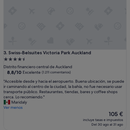
a
m
i
f
a
m
i
l
i
a
Swiss-Belsuites Victoria Park Auckland
3. Swiss-Belsuites Victoria Park Auckland
.
F
Alojamiento
a
de
Distrito financiero central de Auckland
l
4.5 estrellas
8.8
8,8/10
Excelente
(1.211 comentarios)
t
sobre
a
"
"Accesible desde y hacia el aeropuerto. Buena ubicación, se puede
10,
i
A
ir caminando al centro de la ciudad, la bahía, no fue necesario usar
Excelente,
n
c
transporte público. Restaurantes, tiendas, bares y coffee shops
(1.211 comentarios)
f
c
cerca. Lo recomiendo."
o
e
Maridaly
r
s
Ver menos
m
i
El
105 €
a
b
precio
incluye tasas e impuestos
c
l
actual
Del 30 ago al 31 ago
i
e
es