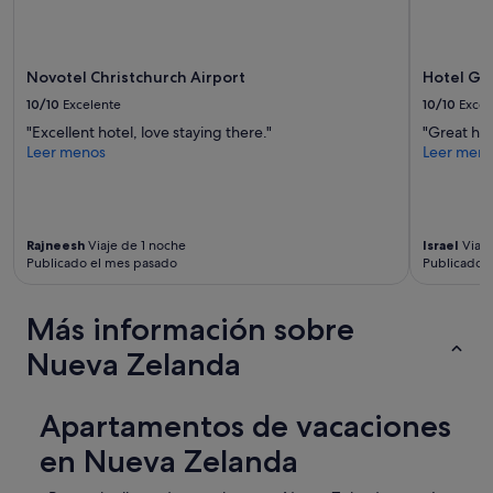
n
,
d
l
o
a
n
Novotel Christchurch Airport
Hotel Gr
b
a
a
10/10
Excelente
10/10
Excel
d
h
"Excellent hotel, love staying there."
"Great hot
o
í
Leer menos
Leer men
y
a
u
,
n
n
p
o
o
f
Rajneesh
Viaje de 1 noche
Israel
Viaje
c
u
Publicado el mes pasado
Publicado 
o
e
s
n
u
e
Más información sobre
c
c
i
e
Nueva Zelanda
o
s
.
a
P
r
Apartamentos de vacaciones
o
i
r
en Nueva Zelanda
o
l
u
o