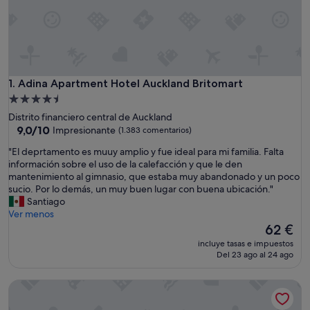
Adina Apartment Hotel Auckland Britomart
1. Adina Apartment Hotel Auckland Britomart
Alojamiento
de
Distrito financiero central de Auckland
4.5 estrellas
9.0
9,0/10
Impresionante
(1.383 comentarios)
sobre
"
"El deprtamento es muuy amplio y fue ideal para mi familia. Falta
10,
E
información sobre el uso de la calefacción y que le den
Impresionante,
l
mantenimiento al gimnasio, que estaba muy abandonado y un poco
(1.383 comentarios)
d
sucio. Por lo demás, un muy buen lugar con buena ubicación."
e
Santiago
p
Ver menos
r
El
62 €
t
precio
incluye tasas e impuestos
a
actual
Del 23 ago al 24 ago
m
es
e
de
Adina CityLife Wellington
n
62 €
t