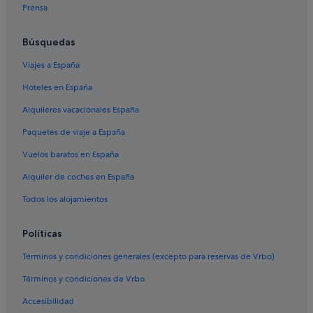
f
Prensa
f
e
e
Búsquedas
s
Viajes a España
h
o
Hoteles en España
p
s
Alquileres vacacionales España
c
e
Paquetes de viaje a España
r
c
Vuelos baratos en España
a
Alquiler de coches en España
.
L
Todos los alojamientos
o
r
e
Políticas
c
o
Términos y condiciones generales (excepto para reservas de Vrbo)
m
Términos y condiciones de Vrbo
i
e
Accesibilidad
n