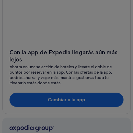
Cormacks hoteles
Greenfield hoteles
Lindis Pass hoteles
Parque Nacional del Mount Aspiring hoteles
Hindon hoteles
Tarara hoteles
Con la app de Expedia llegarás aún más
lejos
Mount Cargill hoteles
Ahorra en una selección de hoteles y llévate el doble de
Estación de esquí Treble Cone hoteles
puntos por reservar en la app. Con las ofertas de la app,
Milton hoteles
podrás ahorrar y viajar más mientras gestionas todo tu
itinerario estés donde estés.
Conical Hill hoteles
Ida Valley hoteles
Cambiar a la app
Campings de caravanas en Cromwell
Skippers hoteles
Hawea Flat hoteles
Aramoana hoteles