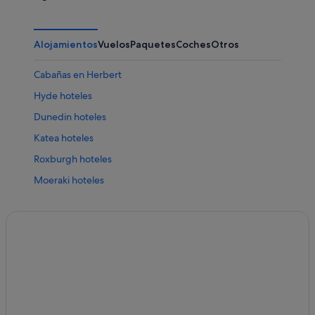
Alojamientos
Vuelos
Paquetes
Coches
Otros
Cabañas en Herbert
Hyde hoteles
Dunedin hoteles
Katea hoteles
Roxburgh hoteles
Moeraki hoteles
Omakau hoteles
Cromwell hoteles
Arrowtown hoteles
Kaitangata hoteles
Pukeuri hoteles
Makarora hoteles