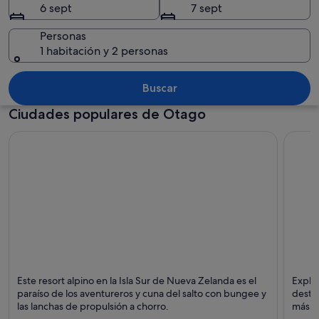
6 sept
7 sept
Personas
1 habitación y 2 personas
Un pueblo costero con un lago, monta
Buscar
Ciudades populares de Otago
Queenstown
Wānak
Este resort alpino en la Isla Sur de Nueva Zelanda es el
Explo
Puntos fuertes: Lagos, Montañas y Paisajes
Puntos
paraíso de los aventureros y cuna del salto con bungee y
destac
las lanchas de propulsión a chorro.
más!