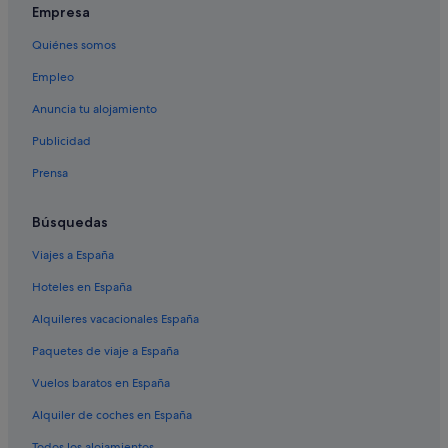
Empresa
Airedale hoteles
Quiénes somos
Meadowbank hoteles
Empleo
Naseby hoteles
Lauder hoteles
Anuncia tu alojamiento
Ranfurly hoteles
Publicidad
Lower Shotover hoteles
Prensa
Lago Hawea hoteles
Búsquedas
Dingle Burn hoteles
Viajes a España
Luggate hoteles
Hoteles en España
Tapanui hoteles
Herbert hoteles
Alquileres vacacionales España
Oamaru hoteles
Paquetes de viaje a España
St. Bathans hoteles
Vuelos baratos en España
Queenstown hoteles
Alquiler de coches en España
Bannockburn hoteles
Todos los alojamientos