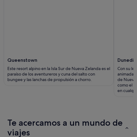
Queenstown
Dunedin
Este resort alpino en la Isla Sur de Nueva Zelanda es el
Con su le
paraíso de los aventureros y cuna del salto con
animada y 
bungee y las lanchas de propulsión a chorro.
de Nueva Z
como el “E
en cualqu
Te acercamos a un mundo de
viajes