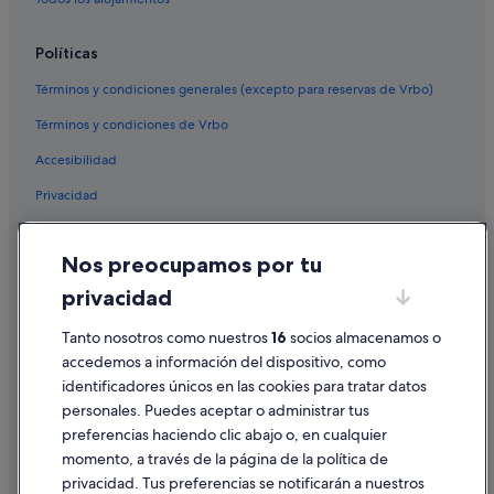
Kakanui hoteles
Políticas
Kononi hoteles
Ophir hoteles
Términos y condiciones generales (excepto para reservas de Vrbo)
Términos y condiciones de Vrbo
Accesibilidad
Privacidad
Cookies
Nos preocupamos por tu
Condiciones de uso
privacidad
Información legal/contacto
Tanto nosotros como nuestros
16
socios almacenamos o
Pautas sobre el contenido y cómo denunciar contenido
accedemos a información del dispositivo, como
identificadores únicos en las cookies para tratar datos
Ayuda
personales. Puedes aceptar o administrar tus
Ayuda
preferencias haciendo clic abajo o, en cualquier
momento, a través de la página de la política de
Cancelar un vuelo
privacidad. Tus preferencias se notificarán a nuestros