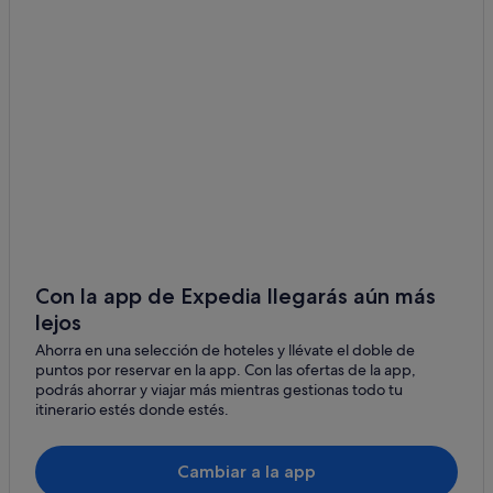
Mimi hoteles
Distrito de Westland hoteles
Isla Mayor hoteles
Otago hoteles
Sanson hoteles
Okuru hoteles
Port Ligar hoteles
Campings de caravanas en Tongariro
Distrito de Central Otago hoteles
Con la app de Expedia llegarás aún más
lejos
Wellington hoteles
Ahorra en una selección de hoteles y llévate el doble de
Campings de caravanas en Auckland
puntos por reservar en la app. Con las ofertas de la app,
Distrito de Hauraki hoteles
podrás ahorrar y viajar más mientras gestionas todo tu
itinerario estés donde estés.
Motunui hoteles
Cambiar a la app