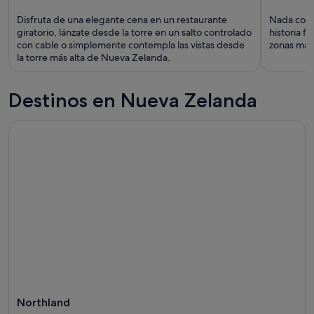
Disfruta de una elegante cena en un restaurante
Nada con 
giratorio, lánzate desde la torre en un salto controlado
historia f
con cable o simplemente contempla las vistas desde
zonas más 
la torre más alta de Nueva Zelanda.
Destinos en Nueva Zelanda
Northland