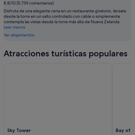
8.8/10 (5.739 comentarios)
Disfruta de una elegante cena en un restaurante giratorio, lánzate
desde la torre en un salto controlado con cable o simplemente
contempla las vistas desde la torre más alta de Nueva Zelanda.
Leer menos
Ver alojamientos
Atracciones turísticas populares
Sky Tower
Bay of Isl
Sky Tower
Bay of I