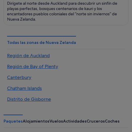
Dirígete al norte desde Auckland para descubrir un sinfín de
playas perfectas, bosques centenarios de kauri y los
encantadores pueblos coloniales del “norte sin inviernos” de
Nueva Zelanda.
Todas las zonas de Nueva Zelanda
Región de Auckland
Región de Bay of Plenty
Canterbury
Chatham Islands
Distrito de Gisborne
Greater Wellington
Región de Hawke's Bay
Paquetes
Alojamientos
Vuelos
Actividades
Cruceros
Coches
Manawatū-Whanganui