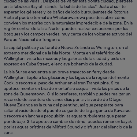
ciudad de las velas”. Después de visitar esta bonita ciudad, piérdete
en la fabulosa Bay of Islands, “la bahía de las islas”. Justo al sur, te
esperan los géiseres y los baños de lodo burbujeantes de Rotorua.
Visita el pueblo termal de Whakarewarewa para descubrir cómo
conviven los maoríes con la naturaleza impredecible de la zona. En la
región central de la Isla Norte, puedes realizar excursiones por los
bosques y los campos verdes, muy cerca de los volcanes activos del
Parque Nacional de Tongariro.
La capital política y cultural de Nueva Zelanda es Wellington, en el
extremo meridional de la Isla Norte. Monta en el teleférico de
Wellington, visita los museos y las galerías de la ciudad y pide un
expreso en Cuba Street, el enclave bohemio de la ciudad.
La Isla Sur se encuentra a un breve trayecto en ferry desde
Wellington. Explora los glaciares y los lagos de la región del monte
Cook, o recorre el paso de Arthur en el tren TranzAlpine. Si te
apetece montar en bici de montaña o esquiar, visita las pistas de la
zona de Queenstown. O si lo prefieres, también puedes realizar un
recorrido de aventura de varios días por la vía verde de Otago.
Nueva Zelanda es la cuna del puenting, así que prepárate para
saltar al vacío desde el puente colgante de la garganta de Kawarau,
o recorre en lancha a propulsión las aguas turbulentas que pasan
por debajo. Si te apetece cambiar de ritmo, puedes remar en kayak
por las aguas prístinas de Milford Sound y disfrutar del silencio de la
zona.