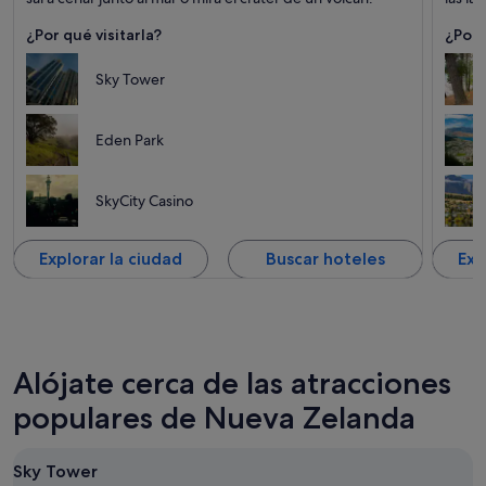
¿Por qué visitarla?
¿Por 
Sky Tower
Eden Park
SkyCity Casino
Explorar la ciudad
Buscar hoteles
Exp
Alójate cerca de las atracciones
populares de Nueva Zelanda
Sky Tower