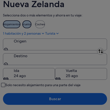
Nueva Zelanda
Marlborough
Selecciona dos o más elementos y ahorra en tu viaje:
Northland
Alojamientos
Vuelos
Coches
Otago
1 habitación y 2 personas
Turista
Southland
Origen
Taranaki
Origen
Región de Tasman
Destino
Waikato
Destino
Ida
Vuelta
West Coast
24 ago
25 ago
Solo necesito alojamiento para una parte del viaje
Buscar