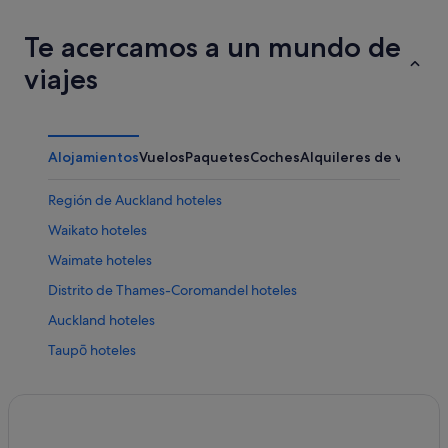
Te acercamos a un mundo de
viajes
Alojamientos
Vuelos
Paquetes
Coches
Alquileres de vacaci
Región de Auckland hoteles
Waikato hoteles
Waimate hoteles
Distrito de Thames-Coromandel hoteles
Auckland hoteles
Taupō hoteles
Cabañas en Tarata
Taranaki hoteles
Isla Conejo hoteles