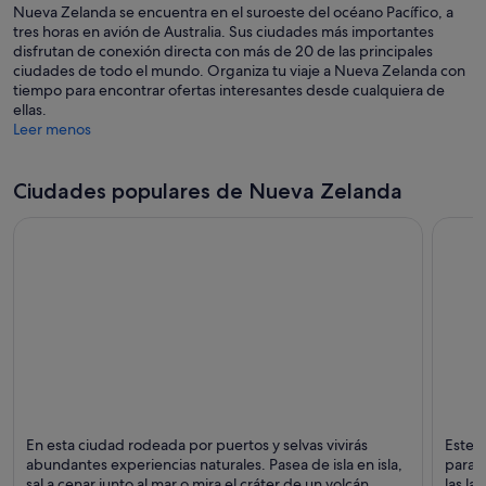
Nueva Zelanda se encuentra en el suroeste del océano Pacífico, a
tres horas en avión de Australia. Sus ciudades más importantes
disfrutan de conexión directa con más de 20 de las principales
ciudades de todo el mundo. Organiza tu viaje a Nueva Zelanda con
tiempo para encontrar ofertas interesantes desde cualquiera de
ellas.
Leer menos
Ciudades populares de Nueva Zelanda
Auckland
Queen
En esta ciudad rodeada por puertos y selvas vivirás
Este r
Puntos fuertes: Comidas, Compras y Puertos
Puntos
abundantes experiencias naturales. Pasea de isla en isla,
paraís
sal a cenar junto al mar o mira el cráter de un volcán.
las la