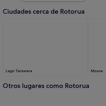
Ciudades cerca de Rotorua
Lago Tarawera
Mourea
Otros lugares como Rotorua
Hamilton
Queens