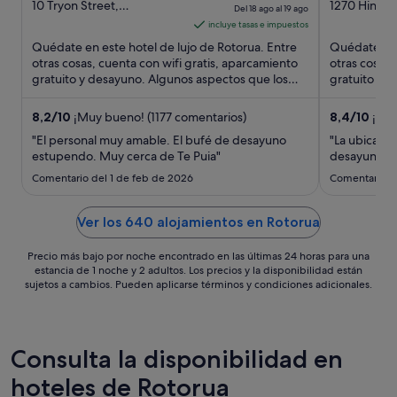
out
precio
out
10 Tryon Street,
1270 Hinema
Del 18 ago al 19 ago
Whakarewarewa Rotorua
Rotorua
of
es
of
incluye tasas e impuestos
Bay of Plenty
5
de
5
Quédate en este hotel de lujo de Rotorua. Entre
Quédate en 
89 €
otras cosas, cuenta con wifi gratis, aparcamiento
otras cosas,
gratuito y desayuno. Algunos aspectos que los
por
gratuito y 
huéspedes destacan ...
los huéspede
noche
del
8,2
/
10
¡Muy bueno! (1177 comentarios)
8,4
/
10
¡Muy
18
"El personal muy amable. El bufé de desayuno
"La ubicació
ago
estupendo. Muy cerca de Te Puia"
desayuno po
al
Comentario del 1 de feb de 2026
Comentario d
19
ago
Ver los 640 alojamientos en Rotorua
Precio más bajo por noche encontrado en las últimas 24 horas para una
estancia de 1 noche y 2 adultos. Los precios y la disponibilidad están
sujetos a cambios. Pueden aplicarse términos y condiciones adicionales.
Consulta la disponibilidad en
hoteles de Rotorua