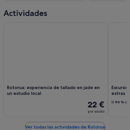
Actividades
Rotorua: experiencia de tallado en jade en un estudio local
Excursión
Rotorua: experiencia de tallado en jade en
Excursio
un estudio local
extras o
22 €
El
90 %
de 
por adulto
Ver todas las actividades de Rotorua