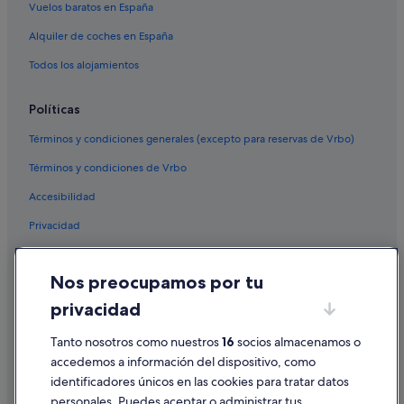
Vuelos baratos en España
Alquiler de coches en España
Todos los alojamientos
Políticas
Términos y condiciones generales (excepto para reservas de Vrbo)
Términos y condiciones de Vrbo
Accesibilidad
Privacidad
Cookies
Nos preocupamos por tu
Condiciones de uso
privacidad
Información legal/contacto
Tanto nosotros como nuestros
16
socios almacenamos o
Pautas sobre el contenido y cómo denunciar contenido
accedemos a información del dispositivo, como
identificadores únicos en las cookies para tratar datos
Ayuda
personales. Puedes aceptar o administrar tus