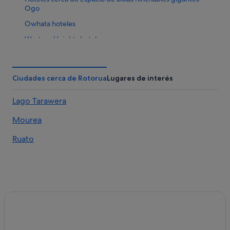
Ogo
Owhata hoteles
Western Heights hoteles
Fairy Springs hoteles
Rotorua hoteles
Ciudades cerca de Rotorua
Lugares de interés
Lago Tarawera
Mourea
Ruato