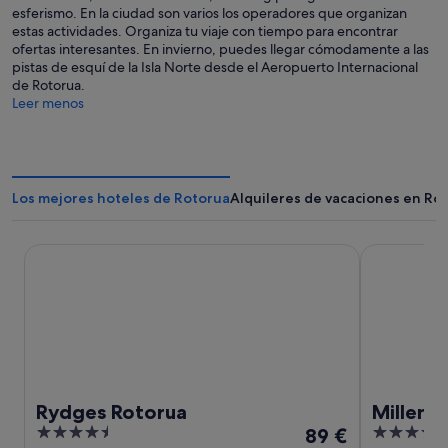
esferismo. En la ciudad son varios los operadores que organizan
estas actividades. Organiza tu viaje con tiempo para encontrar
ofertas interesantes. En invierno, puedes llegar cómodamente a las
pistas de esquí de la Isla Norte desde el Aeropuerto Internacional
de Rotorua.
Leer menos
Los mejores hoteles de Rotorua
Alquileres de vacaciones en Ro
Rydges Rotorua
Millennium 
Rydges Rotorua
Millenn
4.5
El
4.5
89 €