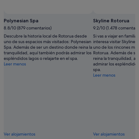
16
ago
Polynesian Spa
Skyline Rotorua
8.8/10 (879 comentarios)
9.2/10 (1.478 comentari
Descubre la historia local de Rotorua desde
Si vas a viajar en famili
uno de sus espacios más visitados: Polynesian
interesa visitar Skyline 
Spa. Además de ser un destino donde reina la
uno de los rincones má
tranquilidad, aquí también podrás admirar los
Rotorua. Además de se
espléndidos lagos o relajarte en el spa.
reina la tranquilidad, a
Leer menos
admirar los espléndidos 
spa.
Leer menos
Ver alojamientos
Ver alojamientos