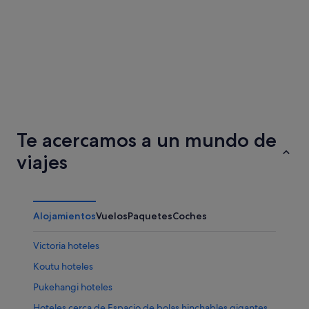
Hamilton
Queens
Te acercamos a un mundo de
viajes
Alojamientos
Vuelos
Paquetes
Coches
Victoria hoteles
Koutu hoteles
Pukehangi hoteles
Hoteles cerca de Espacio de bolas hinchables gigantes