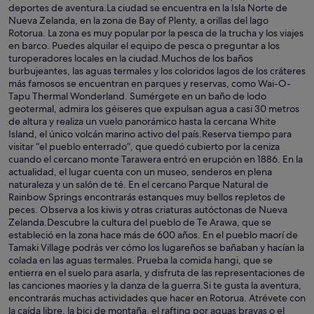
deportes de aventura.La ciudad se encuentra en la Isla Norte de
Nueva Zelanda, en la zona de Bay of Plenty, a orillas del lago
Rotorua. La zona es muy popular por la pesca de la trucha y los viajes
en barco. Puedes alquilar el equipo de pesca o preguntar a los
turoperadores locales en la ciudad.Muchos de los baños
burbujeantes, las aguas termales y los coloridos lagos de los cráteres
más famosos se encuentran en parques y reservas, como Wai-O-
Tapu Thermal Wonderland. Sumérgete en un baño de lodo
geotermal, admira los géiseres que expulsan agua a casi 30 metros
de altura y realiza un vuelo panorámico hasta la cercana White
Island, el único volcán marino activo del país.Reserva tiempo para
visitar “el pueblo enterrado”, que quedó cubierto por la ceniza
cuando el cercano monte Tarawera entró en erupción en 1886. En la
actualidad, el lugar cuenta con un museo, senderos en plena
naturaleza y un salón de té. En el cercano Parque Natural de
Rainbow Springs encontrarás estanques muy bellos repletos de
peces. Observa a los kiwis y otras criaturas autóctonas de Nueva
Zelanda.Descubre la cultura del pueblo de Te Arawa, que se
estableció en la zona hace más de 600 años. En el pueblo maorí de
Tamaki Village podrás ver cómo los lugareños se bañaban y hacían la
colada en las aguas termales. Prueba la comida hangi, que se
entierra en el suelo para asarla, y disfruta de las representaciones de
las canciones maoríes y la danza de la guerra.Si te gusta la aventura,
encontrarás muchas actividades que hacer en Rotorua. Atrévete con
la caída libre, la bici de montaña, el rafting por aguas bravas o el