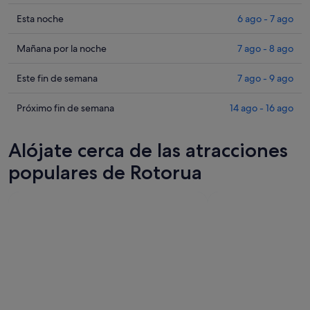
Comprueba
Esta noche
6 ago - 7 ago
los
precios
Comprueba
Mañana por la noche
7 ago - 8 ago
en
los
Rotorua
precios
Comprueba
Este fin de semana
7 ago - 9 ago
para
en
los
esta
Rotorua
precios
Comprueba
Próximo fin de semana
14 ago - 16 ago
noche,
para
en
los
6
mañana
Rotorua
precios
Alójate cerca de las atracciones
ago
por
para
en
-
la
este
Rotorua
populares de Rotorua
7
noche,
fin
para
ago
7
de
el
ago
semana,
próximo
-
7
fin
8
ago
de
ago
-
semana,
9
14
ago
ago
-