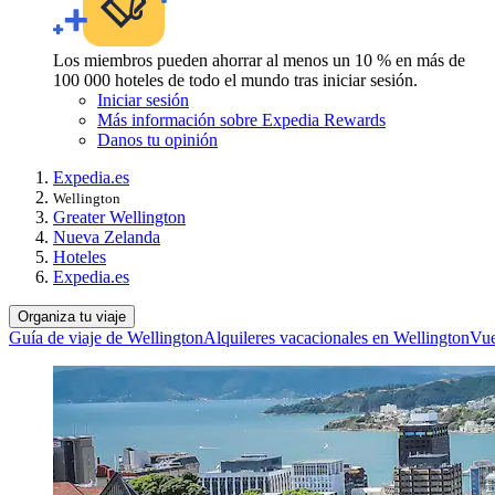
Los miembros pueden ahorrar al menos un 10 % en más de
100 000 hoteles de todo el mundo tras iniciar sesión.
Iniciar sesión
Más información sobre Expedia Rewards
Danos tu opinión
Expedia.es
Wellington
Greater Wellington
Nueva Zelanda
Hoteles
Expedia.es
Organiza tu viaje
Guía de viaje de Wellington
Alquileres vacacionales en Wellington
Vue