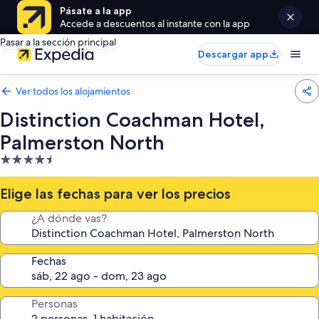
Pásate a la app
Accede a descuentos al instante con la app
Pasar a la sección principal
Descargar app
Ver todos los alojamientos
Distinction Coachman Hotel,
Palmerston North
Alojamiento
de
4.5 estrellas
Elige las fechas para ver los precios
¿A dónde vas?
Fechas
Personas