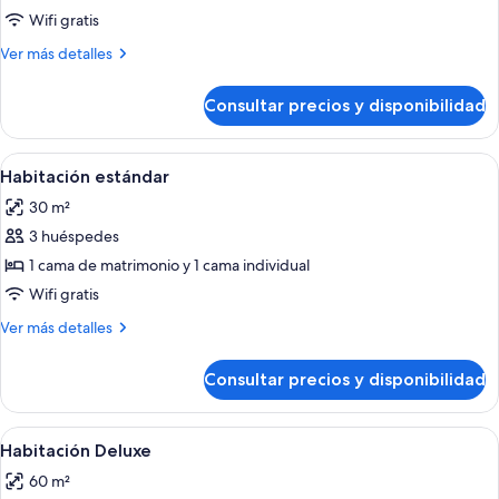
superior
Wifi gratis
Más
Ver más detalles
detalles
de
Consultar precios y disponibilidad
Estudio
superior
Abrir
Una habitación de hotel con dos camas, 
6
Habitación estándar
todas
30 m²
las
3 huéspedes
fotos
de
1 cama de matrimonio y 1 cama individual
Habitación
Wifi gratis
estándar
Más
Ver más detalles
detalles
de
Consultar precios y disponibilidad
Habitación
estándar
Abrir
Habitación de hotel con cama, escritori
10
Habitación Deluxe
todas
60 m²
las