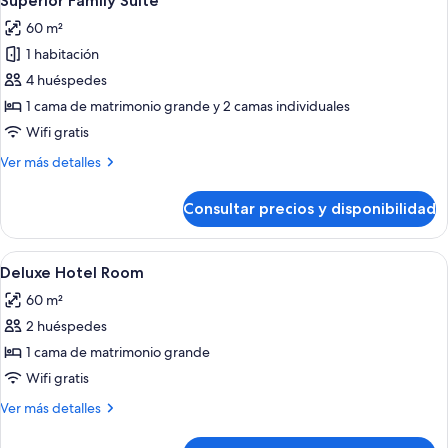
Superior Family Suite
todas
60 m²
las
1 habitación
fotos
de
4 huéspedes
Superior
1 cama de matrimonio grande y 2 camas individuales
Family
Wifi gratis
Suite
Más
Ver más detalles
detalles
de
Consultar precios y disponibilidad
Superior
Family
Suite
Abrir
Una habitación de hotel con cama, escri
11
Deluxe Hotel Room
todas
60 m²
las
2 huéspedes
fotos
de
1 cama de matrimonio grande
Deluxe
Wifi gratis
Hotel
Más
Ver más detalles
Room
detalles
de