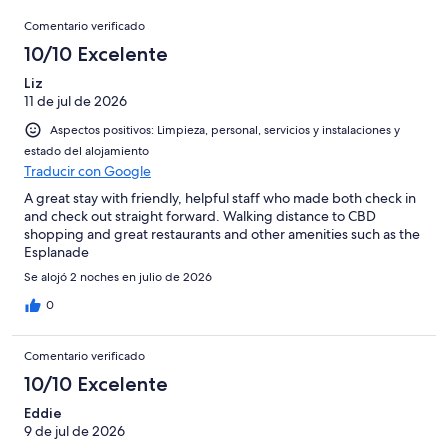
de
con
Comentarios
-
puntuación
806
8
Comentario verificado
una
Excelente
de
con
-
puntuación
10/10 Excelente
6
una
Bueno
de
-
puntuación
Liz
4
Normal
11 de jul de 2026
de
-
2
Aspectos positivos: Limpieza, personal, servicios y instalaciones y
Mediocre
-
estado del alojamiento
Horrible
Traducir con Google
A great stay with friendly, helpful staff who made both check in
and check out straight forward. Walking distance to CBD
shopping and great restaurants and other amenities such as the
Esplanade
Se alojó 2 noches en julio de 2026
0
Comentario verificado
10/10 Excelente
Eddie
9 de jul de 2026