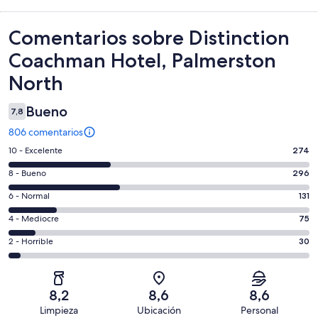
Comentarios
Comentarios sobre Distinction
Coachman Hotel, Palmerston
North
Bueno
7,8
806 comentarios
274
10 - Excelente
274
comentarios
296
8 - Bueno
296
de
comentarios
un
131
6 - Normal
131
de
total
comentarios
un
75
4 - Mediocre
75
de
de
total
comentarios
806
un
30
2 - Horrible
30
de
de
con
total
comentarios
806
un
una
de
de
con
total
puntuación
806
un
una
de
8,2
8,6
8,6
de
con
total
puntuación
806
Limpieza
Ubicación
Personal
10
una
de