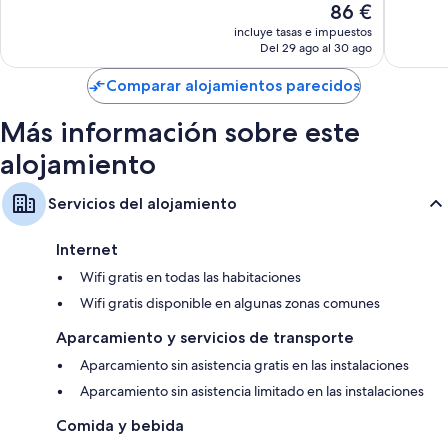
El
86 €
Muy
bueno,
precio
bueno,
1.000 comentarios
incluye tasas e impuestos
actual
644 com
Del 29 ago al 30 ago
es
de
Comparar alojamientos parecidos
86 €
Más información sobre este
alojamiento
Servicios del alojamiento
Internet
Wifi gratis en todas las habitaciones
Wifi gratis disponible en algunas zonas comunes
Aparcamiento y servicios de transporte
Aparcamiento sin asistencia gratis en las instalaciones
Aparcamiento sin asistencia limitado en las instalaciones
Comida y bebida