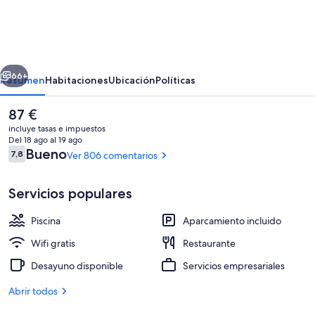
Coachman
Hotel,
Palmerston
erior
Siguiente
North
66+
Resumen
Habitaciones
Ubicación
Políticas
El
87 €
precio
incluye tasas e impuestos
actual
Del 18 ago al 19 ago
es
Comentarios
Bueno
7,8
Ver 806 comentarios
7,8 de 10
de
87 €
Servicios populares
Piscina
Aparcamiento incluido
Una piscina al aire libre, tumbonas
Wifi gratis
Restaurante
Desayuno disponible
Servicios empresariales
Abrir todos