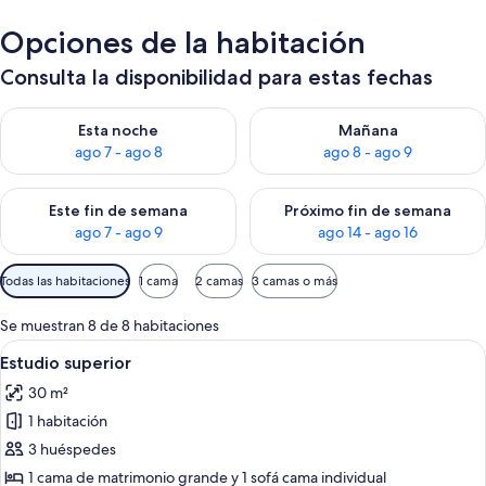
Opciones de la habitación
Consulta la disponibilidad para estas fechas
Consulta la disponibilidad para esta noche, ago 7 - ago 8
Consulta la disponibilidad pa
Esta noche
Mañana
ago 7 - ago 8
ago 8 - ago 9
Consulta la disponibilidad para este fin de semana, ago 7 - ag
Consulta la disponibilidad par
Este fin de semana
Próximo fin de semana
ago 7 - ago 9
ago 14 - ago 16
Filtros
Todas las habitaciones
1 cama
2 camas
3 camas o más
disponibles
para
Se muestran 8 de 8 habitaciones
las
Abrir
Habitación de hotel moderna con cama, 
6
Estudio superior
habitaciones
todas
30 m²
las
1 habitación
fotos
de
3 huéspedes
Estudio
1 cama de matrimonio grande y 1 sofá cama individual