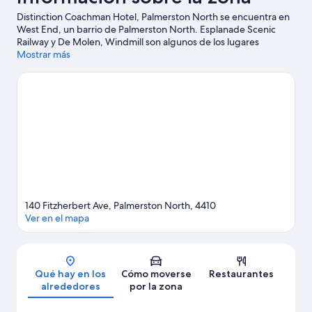
Distinction Coachman Hotel, Palmerston North se encuentra en
West End, un barrio de Palmerston North. Esplanade Scenic
Railway y De Molen, Windmill son algunos de los lugares
emblemáticos de la región, donde también puedes acercarte a
Mostrar más
atractivos turísticos como Museo del Rugby de Nueva Zelanda y
Community Leisure Centre.
Ver guía de viaje de Palmerston
North
140 Fitzherbert Ave, Palmerston North, 4410
Ver en el mapa
Mapa
Qué hay en los
Cómo moverse
Restaurantes
alrededores
por la zona