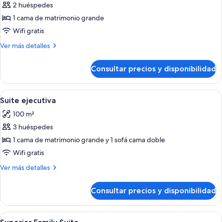
2 huéspedes
fotos
de
1 cama de matrimonio grande
Habitación
Wifi gratis
Deluxe
Más
Ver más detalles
detalles
de
Consultar precios y disponibilidad
Habitación
Deluxe
Abrir
Una sala de estar con sofá, mesa de com
6
Suite ejecutiva
todas
100 m²
las
3 huéspedes
fotos
de
1 cama de matrimonio grande y 1 sofá cama doble
Suite
Wifi gratis
ejecutiva
Más
Ver más detalles
detalles
de
Consultar precios y disponibilidad
Suite
ejecutiva
Abrir
Una cocina compacta con ventana, un
6