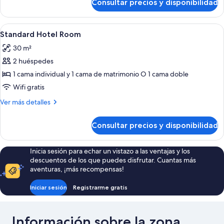
Consultar precios y disponibilidad
Habitación
Abrir
Una habitación de hotel con dos camas, 
5
Standard Hotel Room
todas
30 m²
las
2 huéspedes
fotos
de
1 cama individual y 1 cama de matrimonio O 1 cama doble
Standard
Wifi gratis
Hotel
Más
Ver más detalles
Room
detalles
de
Consultar precios y disponibilidad
Standard
Hotel
Room
Inicia sesión para echar un vistazo a las ventajas y los
descuentos de los que puedes disfrutar. Cuantas más
aventuras, ¡más recompensas!
Iniciar sesión
Registrarme gratis
Información sobre la zona