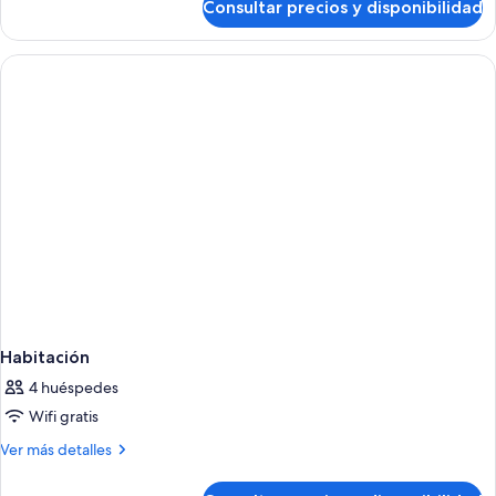
Consultar precios y disponibilidad
Deluxe
Hotel
Room
Habitación
4 huéspedes
Wifi gratis
Más
Ver más detalles
detalles
de