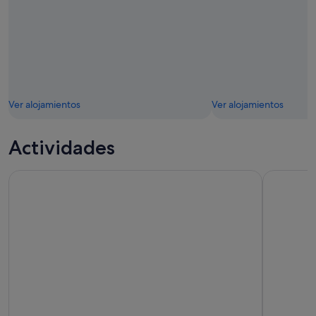
Ver alojamientos
Ver alojamientos
Actividades
Auckland Sky Tower Entrada general
Isla Waihek