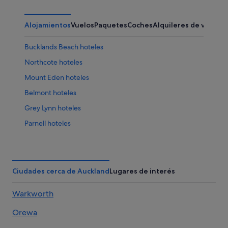
Alojamientos
Vuelos
Paquetes
Coches
Alquileres de vacaci
Bucklands Beach hoteles
Northcote hoteles
Mount Eden hoteles
Belmont hoteles
Grey Lynn hoteles
Parnell hoteles
Remuera hoteles
Whenuapai hoteles
Highland Park hoteles
Ciudades cerca de Auckland
Lugares de interés
Favona hoteles
Warkworth
Paremoremo hoteles
Orewa
Campings de caravanas en Auckland