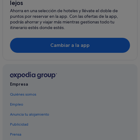
Leigh
lejos
Takapuna hoteles
Ahorra en una selección de hoteles y llévate el doble de
Herne Bay hoteles
Isla Waiheke
puntos por reservar en la app. Con las ofertas de la app,
Hoteles baratos en Auckland
podrás ahorrar y viajar más mientras gestionas todo tu
Muriwai
itinerario estés donde estés.
Kingsland hoteles
Orere Point
Greenlane hoteles
Cambiar a la app
Pakiri
Glenfield hoteles
Pokeno
Henderson hoteles
Avondale hoteles
Milford hoteles
Empresa
Te Atatu South hoteles
Quiénes somos
Epsom hoteles
Empleo
Hoteles con conserje en Parnell
Mangere hoteles
Anuncia tu alojamiento
Newmarket hoteles
Publicidad
Prensa