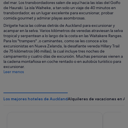
del mar. Los transbordadores salen de aquí hacia las islas del Golfo
de Hauraki. La isla Waiheke, a tan solo un viaje de 40 minutos en
transbordador, es un lugar excelente para excursionar, probar
comida gourmet y admirar playas asombrosas.
Dirígete hacia las colinas detrás de Auckland para excursionar y
acampar en la selva. Varios kilómetros de veredas atraviesan la selva
tropical y serpentean a lo largo de la costa en las Waitakere Ranges.
Para los "trampers" ,o caminantes, como se les conoce a los
excursionistas en Nueva Zelanda, la desafiante vereda Hillary Trail
de 75 kilómetros (46 millas), la cual incluye tres noches de
campamento y cuatro días de excursión. Muchas personas vienen a
la cadena montañosa en coche rentado o en autobús turístico para
excursionar.
Leer menos
Los mejores hoteles de Auckland
Alquileres de vacaciones en A
Cordis, Auckland by Langham Hospitality Group
Hotel Grand