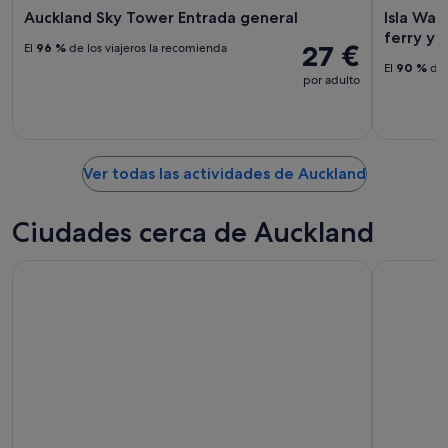
Auckland Sky Tower Entrada general
Isla Wai
ferry y 
27 €
El
96 %
de los viajeros la recomienda
El
90 %
de 
por adulto
Ver todas las actividades de Auckland
Ciudades cerca de Auckland