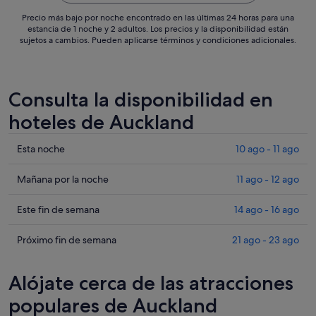
Precio más bajo por noche encontrado en las últimas 24 horas para una
estancia de 1 noche y 2 adultos. Los precios y la disponibilidad están
sujetos a cambios. Pueden aplicarse términos y condiciones adicionales.
Consulta la disponibilidad en
hoteles de Auckland
Comprueba
Esta noche
10 ago - 11 ago
los
precios
Comprueba
Mañana por la noche
11 ago - 12 ago
en
los
Auckland
precios
Comprueba
Este fin de semana
14 ago - 16 ago
para
en
los
esta
Auckland
precios
Comprueba
Próximo fin de semana
21 ago - 23 ago
noche,
para
en
los
10
mañana
Auckland
precios
Alójate cerca de las atracciones
ago
por
para
en
-
la
este
Auckland
populares de Auckland
11
noche,
fin
para