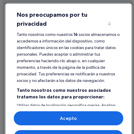
Cookies
Nos preocupamos por tu
Condiciones de uso
privacidad
Información legal/contacto
Tanto nosotros como nuestros
16
socios almacenamos o
Pautas sobre el contenido y cómo denunciar contenido
accedemos a información del dispositivo, como
identificadores únicos en las cookies para tratar datos
Ayuda
personales. Puedes aceptar o administrar tus
Ayuda
preferencias haciendo clic abajo o, en cualquier
momento, a través de la página de la política de
Cancelar un vuelo
privacidad. Tus preferencias se notificarán a nuestros
Cancelar una reserva de hotel o de un alquiler vacacional
socios y no afectarán a los datos de navegación.
Plazos de reembolso
Tanto nosotros como nuestros asociados
tratamos los datos para proporcionar:
Utilizar un cupón de Expedia
Utilizar datos de localización geográfica precisa. Analizar
Documentos para viajes internacionales
activamente las características del dispositivo para su
identificación. Almacenar la información en un dispositivo
Acepto
y/o acceder a ella. Publicidad y contenido personalizados,
medición de publicidad y contenido, investigación de
audiencia y desarrollo de servicios.