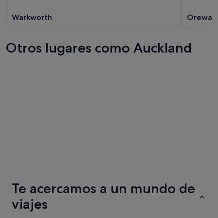
Warkworth
Orewa
Otros lugares como Auckland
Wellington
Christch
Wellington
Christch
Te acercamos a un mundo de
viajes