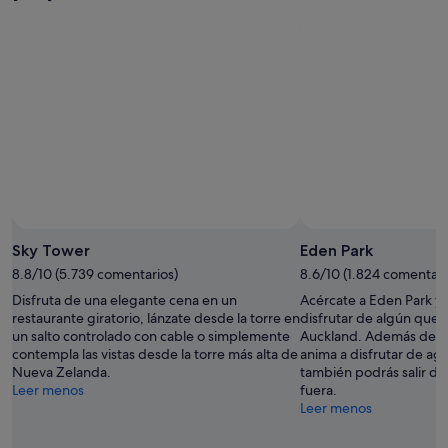
ago
11
de
el
ago
semana,
próximo
-
14
fin
12
ago
de
ago
-
semana,
16
21
ago
ago
-
23
ago
Sky Tower
Eden Park
8.8/10 (5.739 comentarios)
8.6/10 (1.824 comentari
Disfruta de una elegante cena en un
Acércate a Eden Park y
restaurante giratorio, lánzate desde la torre en
disfrutar de algún que 
un salto controlado con cable o simplemente
Auckland. Además de se
contempla las vistas desde la torre más alta de
anima a disfrutar de ag
Nueva Zelanda.
también podrás salir d
Leer menos
fuera.
Leer menos