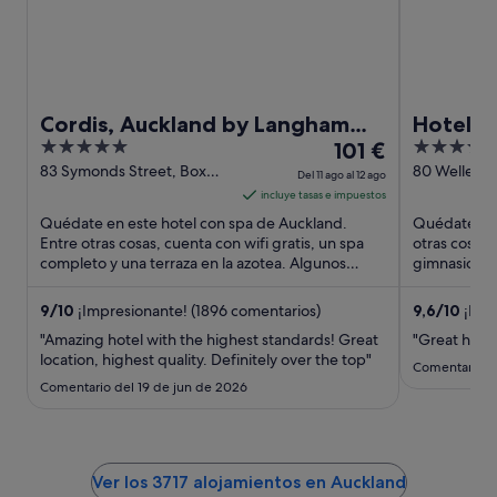
Cordis, Auckland by Langham
Hotel G
5
El
4.5
Hospitality Group
101 €
Auckla
out
precio
out
83 Symonds Street, Box
80 Wellesle
Del 11 ago al 12 ago
2771 Auckland
Auckland A
of
es
of
incluye tasas e impuestos
5
de
5
Quédate en este hotel con spa de Auckland.
Quédate en 
101 €
Entre otras cosas, cuenta con wifi gratis, un spa
otras cosas,
completo y una terraza en la azotea. Algunos
por
gimnasio. Do
aspectos que los huéspedes ...
que se encue
noche
del
9
/
10
¡Impresionante! (1896 comentarios)
9,6
/
10
¡Exce
11
"Amazing hotel with the highest standards! Great
"Great hotel 
ago
location, highest quality. Definitely over the top"
Comentario d
al
Comentario del 19 de jun de 2026
12
ago
Ver los 3717 alojamientos en Auckland