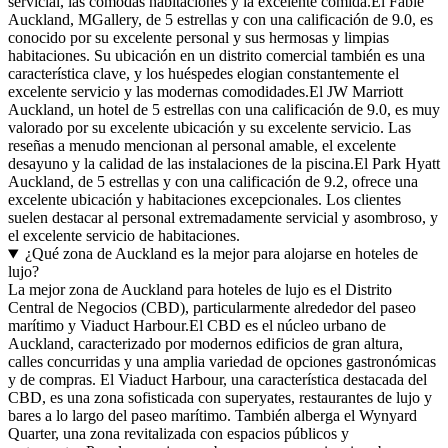
servicial, las cómodas habitaciones y la excelente comida.El Fable
Auckland, MGallery, de 5 estrellas y con una calificación de 9.0, es
conocido por su excelente personal y sus hermosas y limpias
habitaciones. Su ubicación en un distrito comercial también es una
característica clave, y los huéspedes elogian constantemente el
excelente servicio y las modernas comodidades.El JW Marriott
Auckland, un hotel de 5 estrellas con una calificación de 9.0, es muy
valorado por su excelente ubicación y su excelente servicio. Las
reseñas a menudo mencionan al personal amable, el excelente
desayuno y la calidad de las instalaciones de la piscina.El Park Hyatt
Auckland, de 5 estrellas y con una calificación de 9.2, ofrece una
excelente ubicación y habitaciones excepcionales. Los clientes
suelen destacar al personal extremadamente servicial y asombroso, y
el excelente servicio de habitaciones.
¿Qué zona de Auckland es la mejor para alojarse en hoteles de
lujo?
La mejor zona de Auckland para hoteles de lujo es el Distrito
Central de Negocios (CBD), particularmente alrededor del paseo
marítimo y Viaduct Harbour.El CBD es el núcleo urbano de
Auckland, caracterizado por modernos edificios de gran altura,
calles concurridas y una amplia variedad de opciones gastronómicas
y de compras. El Viaduct Harbour, una característica destacada del
CBD, es una zona sofisticada con superyates, restaurantes de lujo y
bares a lo largo del paseo marítimo. También alberga el Wynyard
Quarter, una zona revitalizada con espacios públicos y