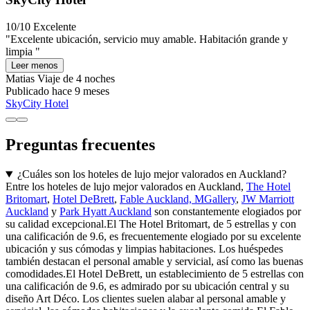
10/10
Excelente
"Excelente ubicación, servicio muy amable. Habitación grande y
limpia "
Leer menos
Matias
Viaje de 4 noches
Publicado hace 9 meses
SkyCity Hotel
Preguntas frecuentes
¿Cuáles son los hoteles de lujo mejor valorados en Auckland?
Entre los hoteles de lujo mejor valorados en Auckland,
The Hotel
Britomart
,
Hotel DeBrett
,
Fable Auckland, MGallery
,
JW Marriott
Auckland
y
Park Hyatt Auckland
son constantemente elogiados por
su calidad excepcional.El The Hotel Britomart, de 5 estrellas y con
una calificación de 9.6, es frecuentemente elogiado por su excelente
ubicación y sus cómodas y limpias habitaciones. Los huéspedes
también destacan el personal amable y servicial, así como las buenas
comodidades.El Hotel DeBrett, un establecimiento de 5 estrellas con
una calificación de 9.6, es admirado por su ubicación central y su
diseño Art Déco. Los clientes suelen alabar al personal amable y