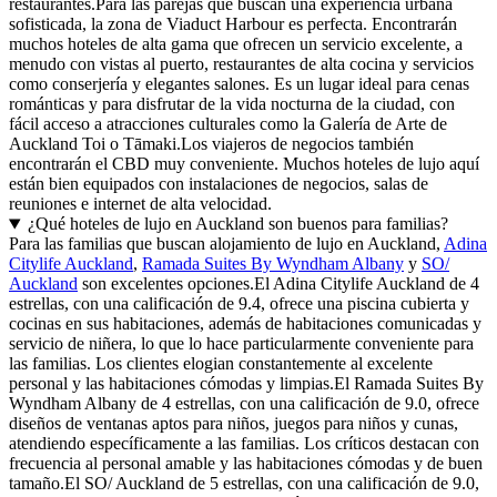
restaurantes.Para las parejas que buscan una experiencia urbana
sofisticada, la zona de Viaduct Harbour es perfecta. Encontrarán
muchos hoteles de alta gama que ofrecen un servicio excelente, a
menudo con vistas al puerto, restaurantes de alta cocina y servicios
como conserjería y elegantes salones. Es un lugar ideal para cenas
románticas y para disfrutar de la vida nocturna de la ciudad, con
fácil acceso a atracciones culturales como la Galería de Arte de
Auckland Toi o Tāmaki.Los viajeros de negocios también
encontrarán el CBD muy conveniente. Muchos hoteles de lujo aquí
están bien equipados con instalaciones de negocios, salas de
reuniones e internet de alta velocidad.
¿Qué hoteles de lujo en Auckland son buenos para familias?
Para las familias que buscan alojamiento de lujo en Auckland,
Adina
Citylife Auckland
,
Ramada Suites By Wyndham Albany
y
SO/
Auckland
son excelentes opciones.El Adina Citylife Auckland de 4
estrellas, con una calificación de 9.4, ofrece una piscina cubierta y
cocinas en sus habitaciones, además de habitaciones comunicadas y
servicio de niñera, lo que lo hace particularmente conveniente para
las familias. Los clientes elogian constantemente al excelente
personal y las habitaciones cómodas y limpias.El Ramada Suites By
Wyndham Albany de 4 estrellas, con una calificación de 9.0, ofrece
diseños de ventanas aptos para niños, juegos para niños y cunas,
atendiendo específicamente a las familias. Los críticos destacan con
frecuencia al personal amable y las habitaciones cómodas y de buen
tamaño.El SO/ Auckland de 5 estrellas, con una calificación de 9.0,