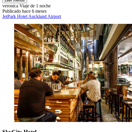
Leer menos
veronica
Viaje de 1 noche
Publicado hace 6 meses
JetPark Hotel Auckland Airport
SkyCity Hotel