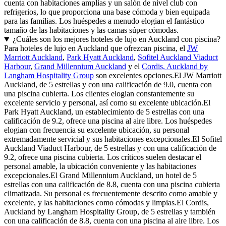
cuenta con habitaciones amplias y un salón de nivel club con
refrigerios, lo que proporciona una base cómoda y bien equipada
para las familias. Los huéspedes a menudo elogian el fantástico
tamaño de las habitaciones y las camas súper cómodas.
¿Cuáles son los mejores hoteles de lujo en Auckland con piscina?
Para hoteles de lujo en Auckland que ofrezcan piscina, el
JW
Marriott Auckland
,
Park Hyatt Auckland
,
Sofitel Auckland Viaduct
Harbour
,
Grand Millennium Auckland
y el
Cordis, Auckland by
Langham Hospitality Group
son excelentes opciones.El JW Marriott
Auckland, de 5 estrellas y con una calificación de 9.0, cuenta con
una piscina cubierta. Los clientes elogian constantemente su
excelente servicio y personal, así como su excelente ubicación.El
Park Hyatt Auckland, un establecimiento de 5 estrellas con una
calificación de 9.2, ofrece una piscina al aire libre. Los huéspedes
elogian con frecuencia su excelente ubicación, su personal
extremadamente servicial y sus habitaciones excepcionales.El Sofitel
Auckland Viaduct Harbour, de 5 estrellas y con una calificación de
9.2, ofrece una piscina cubierta. Los críticos suelen destacar el
personal amable, la ubicación conveniente y las habitaciones
excepcionales.El Grand Millennium Auckland, un hotel de 5
estrellas con una calificación de 8.8, cuenta con una piscina cubierta
climatizada. Su personal es frecuentemente descrito como amable y
excelente, y las habitaciones como cómodas y limpias.El Cordis,
Auckland by Langham Hospitality Group, de 5 estrellas y también
con una calificación de 8.8, cuenta con una piscina al aire libre. Los