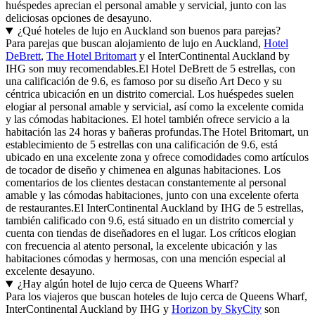
huéspedes aprecian el personal amable y servicial, junto con las
deliciosas opciones de desayuno.
¿Qué hoteles de lujo en Auckland son buenos para parejas?
Para parejas que buscan alojamiento de lujo en Auckland,
Hotel
DeBrett
,
The Hotel Britomart
y el InterContinental Auckland by
IHG son muy recomendables.El Hotel DeBrett de 5 estrellas, con
una calificación de 9.6, es famoso por su diseño Art Deco y su
céntrica ubicación en un distrito comercial. Los huéspedes suelen
elogiar al personal amable y servicial, así como la excelente comida
y las cómodas habitaciones. El hotel también ofrece servicio a la
habitación las 24 horas y bañeras profundas.The Hotel Britomart, un
establecimiento de 5 estrellas con una calificación de 9.6, está
ubicado en una excelente zona y ofrece comodidades como artículos
de tocador de diseño y chimenea en algunas habitaciones. Los
comentarios de los clientes destacan constantemente al personal
amable y las cómodas habitaciones, junto con una excelente oferta
de restaurantes.El InterContinental Auckland by IHG de 5 estrellas,
también calificado con 9.6, está situado en un distrito comercial y
cuenta con tiendas de diseñadores en el lugar. Los críticos elogian
con frecuencia al atento personal, la excelente ubicación y las
habitaciones cómodas y hermosas, con una mención especial al
excelente desayuno.
¿Hay algún hotel de lujo cerca de Queens Wharf?
Para los viajeros que buscan hoteles de lujo cerca de Queens Wharf,
InterContinental Auckland by IHG y
Horizon by SkyCity
son