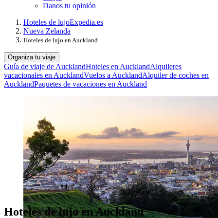
Danos tu opinión
Hoteles de lujo
Expedia.es
Nueva Zelanda
Hoteles de lujo en Auckland
Organiza tu viaje
Guía de viaje de Auckland
Hoteles en Auckland
Alquileres
vacacionales en Auckland
Vuelos a Auckland
Alquiler de coches en
Auckland
Paquetes de vacaciones en Auckland
Hoteles de lujo en Auckland