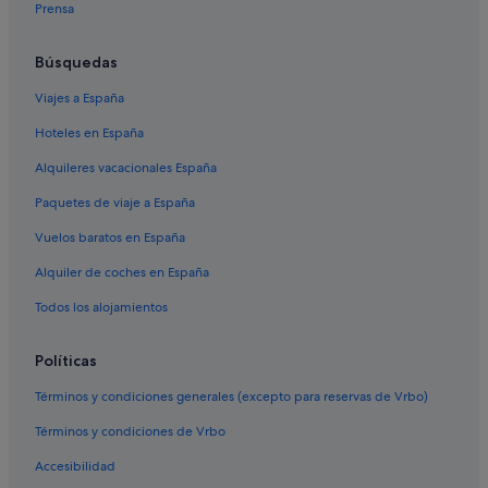
Mangere hoteles
Prensa
Epsom hoteles
Búsquedas
Milford hoteles
Viajes a España
Avondale hoteles
Hoteles en España
Accor Hotels en Albania
Región de Auckland hoteles
Alquileres vacacionales España
Parnell hoteles
Paquetes de viaje a España
Māngere East hoteles
Vuelos baratos en España
Alquiler de coches en España
Todos los alojamientos
Políticas
Términos y condiciones generales (excepto para reservas de Vrbo)
Términos y condiciones de Vrbo
Accesibilidad