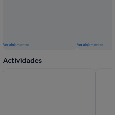
Ver alojamientos
Ver alojamientos
Actividades
Auckland Sky Tower Entrada general
Isla Waihek