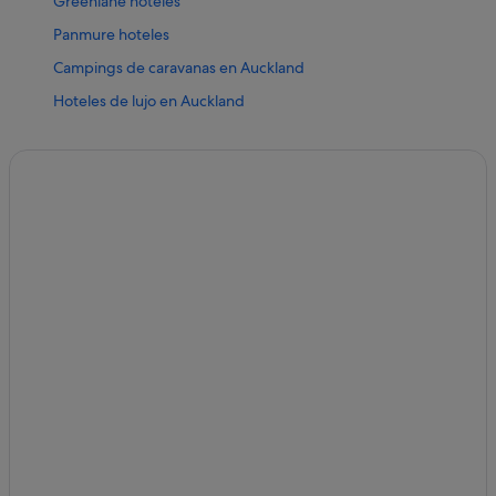
Greenlane hoteles
Panmure hoteles
Campings de caravanas en Auckland
Hoteles de lujo en Auckland
Mount Eden hoteles
Albania hoteles
Hoteles baratos en Auckland
Howick hoteles
Auckland hoteles
Grey Lynn hoteles
Takapuna hoteles
Favona hoteles
Paremoremo hoteles
Belmont hoteles
Whenuapai hoteles