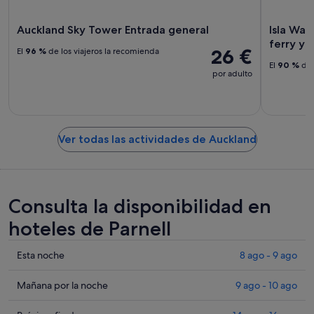
Auckland Sky Tower Entrada general
Isla Wai
ferry y 
26 €
El
96 %
de los viajeros la recomienda
El
90 %
de 
por adulto
Ver todas las actividades de Auckland
Consulta la disponibilidad en
hoteles de Parnell
Comprueba
Esta noche
8 ago - 9 ago
los
precios
Comprueba
Mañana por la noche
9 ago - 10 ago
en
los