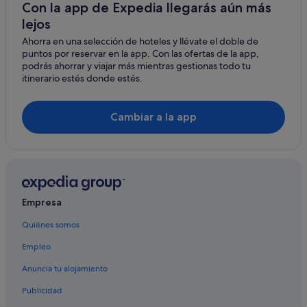
Blockhouse Bay hoteles
Con la app de Expedia llegarás aún más
lejos
Casas de campo en Auckland
Ahorra en una selección de hoteles y llévate el doble de
Newmarket hoteles
puntos por reservar en la app. Con las ofertas de la app,
Glenfield hoteles
podrás ahorrar y viajar más mientras gestionas todo tu
itinerario estés donde estés.
Remuera hoteles
Hoteles con conserje en Parnell
Cambiar a la app
Henderson hoteles
Mount Roskill hoteles
Highland Park hoteles
Bucklands Beach hoteles
Empresa
Onehunga hoteles
Quiénes somos
Kingsland hoteles
Empleo
Herne Bay hoteles
Mission Bay hoteles
Anuncia tu alojamiento
Te Atatu South hoteles
Publicidad