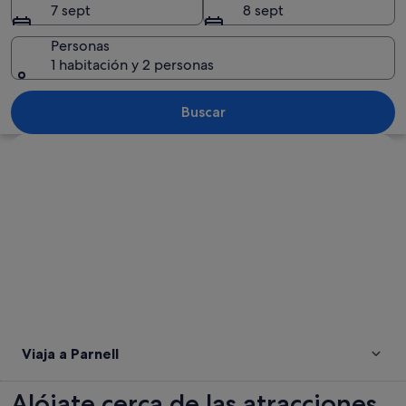
7 sept
8 sept
Personas
1 habitación y 2 personas
Un pabellón en un parque con palmeras
Buscar
Ver mapa
Viaja a Parnell
Alójate cerca de las atracciones