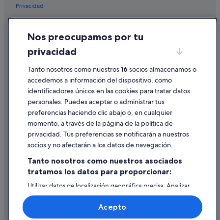
Privacidad
Cookies
Nos preocupamos por tu
Condiciones de uso
privacidad
Información legal/contacto
Tanto nosotros como nuestros
16
socios almacenamos o
Pautas sobre el contenido y cómo denunciar contenido
accedemos a información del dispositivo, como
identificadores únicos en las cookies para tratar datos
Ayuda
personales. Puedes aceptar o administrar tus
Ayuda
preferencias haciendo clic abajo o, en cualquier
momento, a través de la página de la política de
Cancelar un vuelo
privacidad. Tus preferencias se notificarán a nuestros
Cancelar una reserva de hotel o de un alquiler vacacional
socios y no afectarán a los datos de navegación.
Plazos de reembolso
Tanto nosotros como nuestros asociados
tratamos los datos para proporcionar:
Utilizar un cupón de Expedia
Utilizar datos de localización geográfica precisa. Analizar
Documentos para viajes internacionales
activamente las características del dispositivo para su
identificación. Almacenar la información en un dispositivo
Acepto
y/o acceder a ella. Publicidad y contenido personalizados,
medición de publicidad y contenido, investigación de