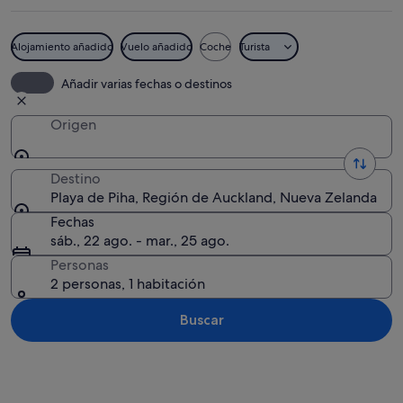
Alojamiento añadido
Vuelo añadido
Coche
Turista
Un atardecer sobre una costa rocosa co
Añadir varias fechas o destinos
Origen
Destino
Playa de Piha, Región de Auckland, Nueva Zelanda
Fechas
sáb., 22 ago. - mar., 25 ago.
Personas
2 personas, 1 habitación
Buscar
Ver mapa