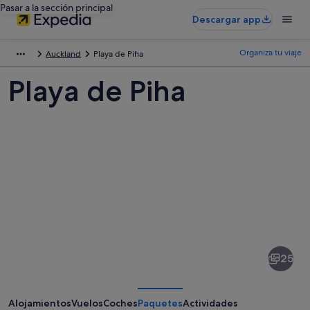
Pasar a la sección principal
Descargar app
Organiza tu viaje
Auckland
Playa de Piha
Playa de Piha
Fotos
de
Playa
25
de
Piha
Alojamientos
Vuelos
Coches
Paquetes
Actividades