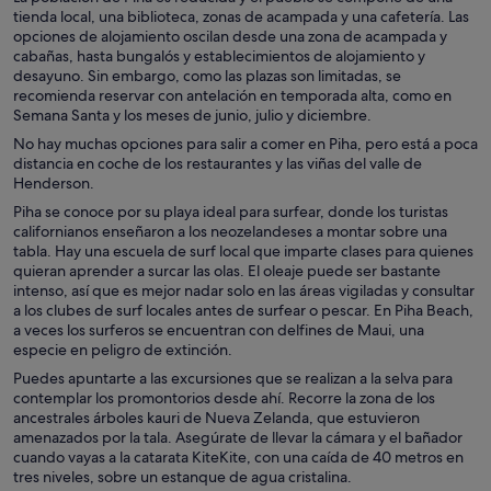
tienda local, una biblioteca, zonas de acampada y una cafetería. Las
opciones de alojamiento oscilan desde una zona de acampada y
cabañas, hasta bungalós y establecimientos de alojamiento y
desayuno. Sin embargo, como las plazas son limitadas, se
recomienda reservar con antelación en temporada alta, como en
Semana Santa y los meses de junio, julio y diciembre.
No hay muchas opciones para salir a comer en Piha, pero está a poca
distancia en coche de los restaurantes y las viñas del valle de
Henderson.
Piha se conoce por su playa ideal para surfear, donde los turistas
californianos enseñaron a los neozelandeses a montar sobre una
tabla. Hay una escuela de surf local que imparte clases para quienes
quieran aprender a surcar las olas. El oleaje puede ser bastante
intenso, así que es mejor nadar solo en las áreas vigiladas y consultar
a los clubes de surf locales antes de surfear o pescar. En Piha Beach,
a veces los surferos se encuentran con delfines de Maui, una
especie en peligro de extinción.
Puedes apuntarte a las excursiones que se realizan a la selva para
contemplar los promontorios desde ahí. Recorre la zona de los
ancestrales árboles kauri de Nueva Zelanda, que estuvieron
amenazados por la tala. Asegúrate de llevar la cámara y el bañador
cuando vayas a la catarata KiteKite, con una caída de 40 metros en
tres niveles, sobre un estanque de agua cristalina.