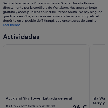
Se puede acceder a Piha en coche y el Scenic Drive te llevará
directamente por la cordillera de Waitakere. Hay aparcamiento
gratuito y aseos públicos en Marine Parade South. No hay ninguna
gasolinera en Piha, así que se recomienda llenar por completo el
depósito en el pueblo de Titirangi, que encontrarás de camino.
Leer menos
Actividades
Auckland Sky Tower Entrada general
Isla Waihek
Auckland Sky Tower Entrada general
Isla Wai
ferry y 
26 €
El
96 %
de los viajeros la recomienda