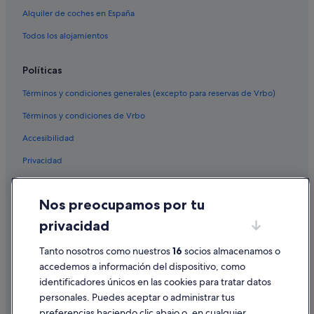
Alquiler de coches en España
Todos los alojamientos
Políticas
Términos y condiciones generales (excepto para reservas de Vrbo)
Términos y condiciones de Vrbo
Accesibilidad
Privacidad
Cookies
Nos preocupamos por tu
Condiciones de uso
privacidad
Información legal/contacto
Pautas sobre el contenido y cómo denunciar contenido
Tanto nosotros como nuestros
16
socios almacenamos o
accedemos a información del dispositivo, como
identificadores únicos en las cookies para tratar datos
Ayuda
personales. Puedes aceptar o administrar tus
Ayuda
preferencias haciendo clic abajo o, en cualquier