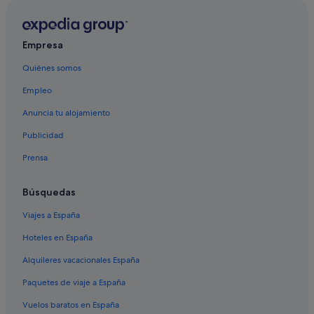
Avondale hoteles
Te Atatu South hoteles
Waimauku hoteles
Empresa
Bethells Beach hoteles
Quiénes somos
Massey hoteles
Empleo
Orua Bay hoteles
Anuncia tu alojamiento
Riverhead hoteles
Publicidad
Prensa
Búsquedas
Viajes a España
Hoteles en España
Alquileres vacacionales España
Paquetes de viaje a España
Vuelos baratos en España