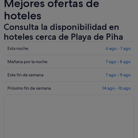
Mejores ofertas de
hoteles
Consulta la disponibilidad en
hoteles cerca de Playa de Piha
Comprueba
Esta noche
6 ago - 7 ago
los
precios
Comprueba
Mañana por la noche
7 ago - 8 ago
cerca
los
de
precios
Comprueba
Este fin de semana
7 ago - 9 ago
Playa
cerca
los
de
de
precios
Comprueba
Próximo fin de semana
14 ago - 16 ago
Piha
Playa
cerca
los
para
de
de
precios
esta
Piha
Playa
cerca
noche,
para
de
de
6
mañana
Piha
Playa
ago
por
para
de
-
la
este
Piha