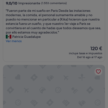
e
4.0 estrellas
e
9.0
9,0/10
Impresionante
t
(1.553 comentarios)
s
n
sobre
e
p
"
"Fueron parte de mi sueño en Paris Desde las instaciones
e
10,
i
e
F
modernas, la comida, el personal sumamente amable y no
c
Impresionante,
n
c
u
puedo no mencionar en particular a (Kika) hicieron que nuestra
e
(1.553 comentarios)
c
i
e
estancia fuera un sueño, y que nuestro 1er viaje a Paris se
s
l
a
r
convirtiera en el cuento de hadas que todos deseamos que sea,
i
u
l
o
por ello estamos muy agradecidos."
t
y
r
n
Patricia Guadalupe
á
e
e
p
Ver menos
b
n
c
a
a
b
El
120 €
o
r
m
e
precio
n
incluye tasas e impuestos
t
o
b
actual
o
Del 16 ago al 17 ago
e
s
i
es
c
d
"
d
de
i
Hotel du Cadran
e
a
120 €
m
m
s
i
i
y
e
s
c
n
u
a
t
e
f
o
ñ
é
a
o
e
l
e
n
a
n
e