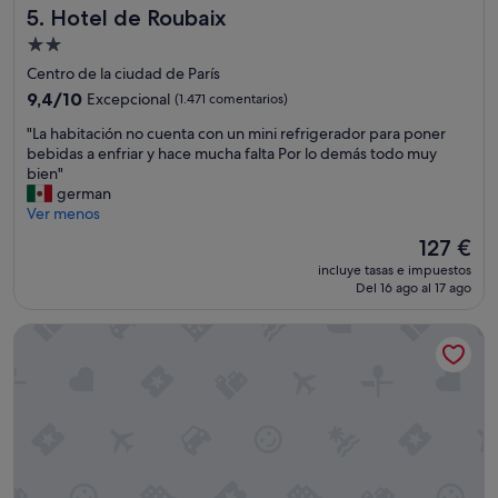
m
Hotel de Roubaix
5. Hotel de Roubaix
e
a
r
r
Alojamiento
s
k
de
Centro de la ciudad de París
o
e
2.0 estrellas
n
9.4
9,4/10
Excepcional
(1.471 comentarios)
t
a
sobre
w
"
"La habitación no cuenta con un mini refrigerador para poner
l
10,
h
L
bebidas a enfriar y hace mucha falta Por lo demás todo muy
d
Excepcional,
i
a
bien"
e
(1.471 comentarios)
c
h
german
l
h
a
Ver menos
i
i
b
m
s
El
127 €
i
p
c
precio
incluye tasas e impuestos
t
i
o
actual
Del 16 ago al 17 ago
a
e
l
es
c
z
d
de
Pullman Paris Montparnasse Hotel
i
a
.
127 €
ó
d
"
n
e
n
l
o
a
c
s
u
h
e
a
n
b