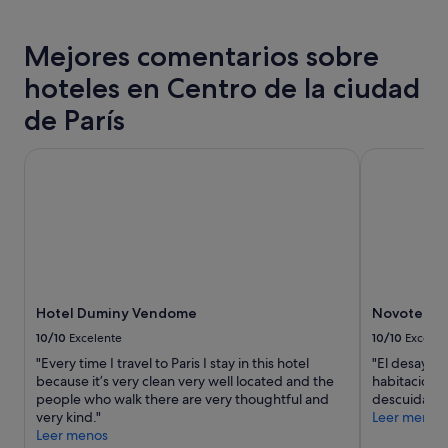
4.0 estrellas
n
adicionales.
n
t
o
o
Mejores comentarios sobre
m
s
e
c
hoteles en Centro de la ciudad
n
o
c
n
de París
i
e
o
l
Hotel Duminy Vendome
Novotel Pari
n
h
a
o
r
t
e
e
n
l
p
.
a
"
r
t
Hotel Duminy Vendome
Novotel Par
i
c
10/10
Excelente
10/10
Excelen
u
"Every time I travel to Paris I stay in this hotel
"El desayuno
l
because it’s very clean very well located and the
habitaciones,
a
people who walk there are very thoughtful and
descuidada.
r
very kind."
Leer menos
a
Leer menos
(