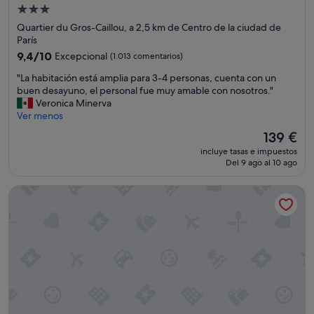
/
a
t
a
Alojamiento
r
u
o
ñ
de
Quartier du Gros-Caillou, a 2,5 km de Centro de la ciudad de
e
b
c
o
3.0 estrellas
París
n
i
o
s
f
c
n
9.4
9,4/10
Excepcional
(1.013 comentarios)
"
e
a
l
sobre
"
"La habitación está amplia para 3-4 personas, cuenta con un
a
c
a
10,
L
buen desayuno, el personal fue muy amable con nosotros."
l
i
t
Excepcional,
a
Veronica Minerva
e
ó
a
(1.013 comentarios)
h
Ver menos
s
n
r
a
t
,
j
El
139 €
b
a
c
e
precio
incluye tasas e impuestos
i
r
o
t
actual
Del 9 ago al 10 ago
t
e
n
a
es
a
n
c
d
de
Hotel Saint Dominique
c
e
o
e
139 €
i
l
s
C
ó
i
t
l
n
n
o
i
e
t
s
e
s
e
a
n
t
r
c
t
á
c
c
e
a
a
e
f
m
m
s
r