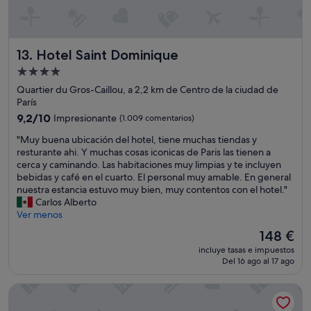
p
b
i
e
l
i
b
c
i
a
l
u
a
d
e
e
Hotel Saint Dominique
13. Hotel Saint Dominique
p
o
s
n
a
r
.
t
Alojamiento
r
m
E
e
de
Quartier du Gros-Caillou, a 2,2 km de Centro de la ciudad de
a
á
l
d
4.0 estrellas
París
3
s
r
e
-
g
9.2
e
9,2/10
Impresionante
G
(1.009 comentarios)
4
r
sobre
c
r
"
"Muy buena ubicación del hotel, tiene muchas tiendas y
p
a
10,
e
u
M
resturante ahi. Y muchas cosas iconicas de Paris las tienen a
e
n
Impresionante,
p
p
u
cerca y caminando. Las habitaciones muy limpias y te incluyen
r
d
(1.009 comentarios)
c
o
y
bebidas y café en el cuarto. El personal muy amable. En general
s
e
i
A
b
nuestra estancia estuvo muy bien, muy contentos con el hotel."
o
d
o
c
u
Carlos Alberto
n
e
n
c
e
Ver menos
a
P
i
o
n
s
a
s
r
El
148 €
a
,
r
t
p
precio
incluye tasas e impuestos
u
c
í
a
e
actual
Del 16 ago al 17 ago
b
u
s
J
r
es
i
e
.
o
o
de
Le patio Bastille
c
n
E
s
m
148 €
a
t
n
é
e