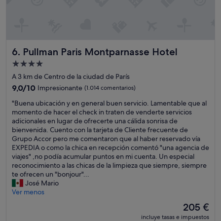
t
i
a
t
c
a
o
c
n
i
Pullman Paris Montparnasse Hotel
6. Pullman Paris Montparnasse Hotel
u
o
n
n
Alojamiento
m
e
de
A 3 km de Centro de la ciudad de París
i
s
4.0 estrellas
n
9.0
m
9,0/10
Impresionante
(1.014 comentarios)
i
sobre
u
"
"Buena ubicación y en general buen servicio. Lamentable que al
r
10,
y
B
momento de hacer el check in traten de venderte servicios
e
Impresionante,
g
u
adicionales en lugar de ofrecerte una cálida sonrisa de
f
(1.014 comentarios)
r
e
bienvenida. Cuento con la tarjeta de Cliente frecuente de
r
o
n
Grupo Accor pero me comentaron que al haber reservado vía
i
s
a
EXPEDIA o como la chica en recepción comentó "una agencia de
g
e
u
viajes" ,no podía acumular puntos en mi cuenta. Un especial
e
r
b
reconocimiento a las chicas de la limpieza que siempre, siempre
r
a
i
te ofrecen un "bonjour"...
a
s
c
José Mario
d
y
a
Ver menos
o
e
c
r
n
El
205 €
i
p
t
precio
incluye tasas e impuestos
ó
a
r