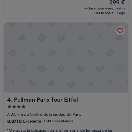
El
299 €
o
a
l
precio
incluye tasas e impuestos
b
e
p
actual
Del 16 ago al 17 ago
i
s
f
es
e
t
u
de
Pullman Paris Tour Eiffel
n
a
l
299 €
"
n
.
c
R
i
o
a
o
c
m
o
s
r
e
t
r
a
v
H
i
a
c
b
e
i
i
Pullman Paris Tour Eiffel
4. Pullman Paris Tour Eiffel
t
s
a
n
Alojamiento
c
o
de
A 3,5 km de Centro de la ciudad de París
i
t
4.0 estrellas
8.8
ó
8,8/10
Excelente
(1.513 comentarios)
t
sobre
n
h
"
"Me gustó la ubicación pero el personal de limpieza de las
10,
l