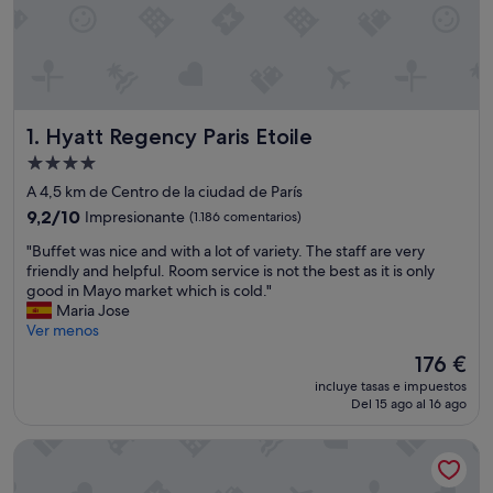
Hyatt Regency Paris Etoile
1. Hyatt Regency Paris Etoile
Alojamiento
de
A 4,5 km de Centro de la ciudad de París
4.0 estrellas
9.2
9,2/10
Impresionante
(1.186 comentarios)
sobre
"
"Buffet was nice and with a lot of variety. The staff are very
10,
B
friendly and helpful. Room service is not the best as it is only
Impresionante,
u
good in Mayo market which is cold."
(1.186 comentarios)
f
Maria Jose
f
Ver menos
e
El
176 €
t
precio
incluye tasas e impuestos
w
actual
Del 15 ago al 16 ago
a
es
s
de
Les Jardins du Marais
n
176 €
i
c