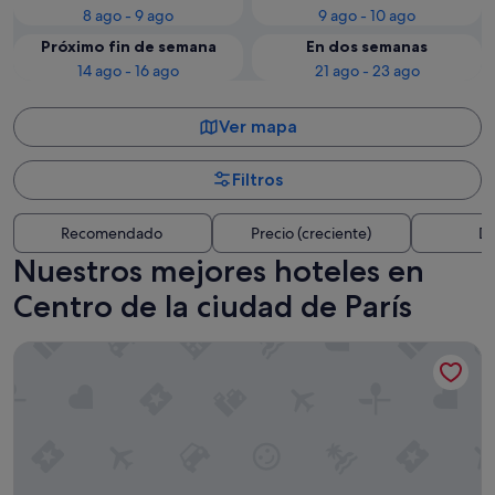
8 ago - 9 ago
9 ago - 10 ago
Próximo fin de semana
En dos semanas
14 ago - 16 ago
21 ago - 23 ago
Ver mapa
Filtros
Recomendado
Precio (creciente)
Di
Nuestros mejores hoteles en
Centro de la ciudad de París
Hyatt Regency Paris Etoile