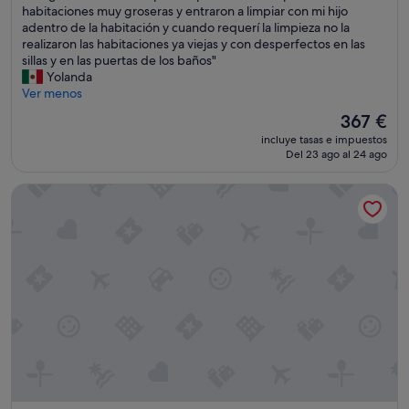
e
M
habitaciones muy groseras y entraron a limpiar con mi hijo
Excelente,
i
b
e
adentro de la habitación y cuando requerí la limpieza no la
(1.513 comentarios)
m
e
g
realizaron las habitaciones ya viejas y con desperfectos en las
p
s
u
sillas y en las puertas de los baños"
i
t
s
Yolanda
a
a
t
Ver menos
"
s
ó
i
El
367 €
l
t
precio
incluye tasas e impuestos
a
i
actual
Del 23 ago al 24 ago
u
s
es
b
o
de
Hotel de Roubaix
i
n
367 €
c
l
a
y
c
g
i
o
ó
o
n
d
p
i
e
n
r
M
o
a
e
y
l
o
p