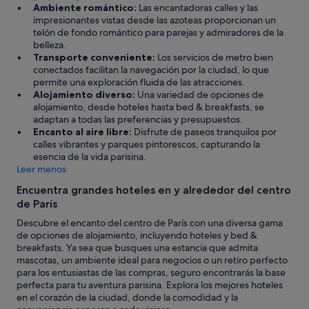
s
Ambiente romántico:
Las encantadoras calles y las
t
impresionantes vistas desde las azoteas proporcionan un
a
telón de fondo romántico para parejas y admiradores de la
n
belleza.
c
Transporte conveniente:
Los servicios de metro bien
i
conectados facilitan la navegación por la ciudad, lo que
a
permite una exploración fluida de las atracciones.
f
Alojamiento diverso:
Una variedad de opciones de
u
alojamiento, desde hoteles hasta bed & breakfasts, se
e
adaptan a todas las preferencias y presupuestos.
r
Encanto al aire libre:
Disfrute de paseos tranquilos por
a
calles vibrantes y parques pintorescos, capturando la
u
esencia de la vida parisina.
n
Leer menos
s
u
Encuentra grandes hoteles en y alrededor del centro
e
de París
ñ
Descubre el encanto del centro de París con una diversa gama
o
de opciones de alojamiento, incluyendo hoteles y bed &
,
breakfasts. Ya sea que busques una estancia que admita
y
mascotas, un ambiente ideal para negocios o un retiro perfecto
q
para los entusiastas de las compras, seguro encontrarás la base
u
perfecta para tu aventura parisina. Explora los mejores hoteles
e
en el corazón de la ciudad, donde la comodidad y la
n