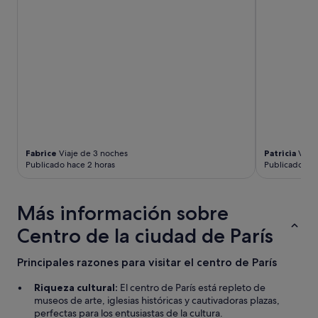
K
i
k
a
)
h
i
c
i
e
r
o
Fabrice
Viaje de 3 noches
Patricia
Viaje
n
Publicado hace 2 horas
Publicado hac
q
u
e
Más información sobre
n
u
Centro de la ciudad de París
e
s
Principales razones para visitar el centro de París
t
r
Riqueza cultural:
El centro de París está repleto de
a
museos de arte, iglesias históricas y cautivadoras plazas,
e
perfectas para los entusiastas de la cultura.