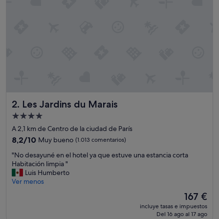
e
a
n
d
w
i
t
h
a
l
o
Les Jardins du Marais
2. Les Jardins du Marais
t
o
Alojamiento
f
de
A 2,1 km de Centro de la ciudad de París
v
4.0 estrellas
a
8.2
8,2/10
Muy bueno
(1.013 comentarios)
r
sobre
"
"No desayuné en el hotel ya que estuve una estancia corta
i
10,
N
Habitación limpia "
e
Muy
o
Luis Humberto
t
bueno,
d
Ver menos
y
(1.013 comentarios)
e
.
El
167 €
s
T
precio
incluye tasas e impuestos
a
h
actual
Del 16 ago al 17 ago
y
e