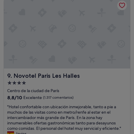
d
r
119 €
c
o
e
e
m
q
r
u
u
e
y
e
l
b
r
c
i
í
h
e
l
e
n
a
c
"
l
k
i
i
m
n
p
t
i
Novotel Paris Les Halles
9. Novotel Paris Les Halles
r
e
a
z
Alojamiento
t
a
de
Centro de la ciudad de París
e
n
4.0 estrellas
n
8.8
8,8/10
Excelente
(1.317 comentarios)
o
d
sobre
l
"
"Hotel confortable con ubicación inmejorable, tanto a pie a
e
10,
a
H
muchos de las visitas como en metro/renfe al estar en el
v
Excelente,
r
o
intercambiador más grande de París. En la zona hay
e
(1.317 comentarios)
e
t
innumerables ofertas gastronómicas tanto para desayunos
n
a
e
como comidas. El personal del hotel muy servicial y eficiente."
d
l
l
Javier