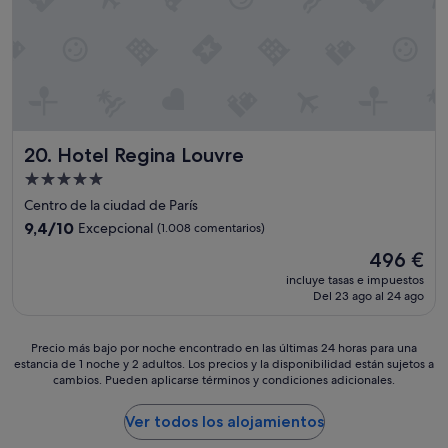
m
e
o
l
p
l
d
e
r
e
e
.
e
n
r
E
,
t
n
n
s
e
a
g
i
s
s
e
e
a
,
n
m
Hotel Regina Louvre
20. Hotel Regina Louvre
t
l
e
p
r
a
Alojamiento
r
r
a
c
a
de
e
Centro de la ciudad de París
c
o
l
5.0 estrellas
t
c
9.4
m
9,4/10
Excepcional
(1.008 comentarios)
n
e
i
sobre
i
u
El
496 €
o
o
10,
d
e
precio
f
n
Excepcional,
a
incluye tasas e impuestos
s
actual
r
e
Del 23 ago al 24 ago
(1.008 comentarios)
,
t
es
e
s
e
r
de
c
.
l
a
496 €
Precio
e
Precio más bajo por noche encontrado en las últimas 24 horas para una
C
p
e
estancia de 1 noche y 2 adultos. Los precios y la disponibilidad están sujetos a
más
n
a
e
s
cambios. Pueden aplicarse términos y condiciones adicionales.
bajo
u
m
r
t
por
n
i
s
a
noche
"
Ver todos los alojamientos
n
o
n
encontrado
b
a
n