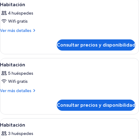
Abrir
Un dormitorio amplio con una cama gran
11
Habitación
habitaciones
todas
4 huéspedes
las
Wifi gratis
fotos
de
Más
Ver más detalles
detalles
Habitación
de
Consultar precios y disponibilidad
Habitación
Abrir
Una habitación de hotel moderna con 
9
Habitación
todas
5 huéspedes
las
Wifi gratis
fotos
de
Más
Ver más detalles
detalles
Habitación
de
Consultar precios y disponibilidad
Habitación
Abrir
Un dormitorio con una cama grande, v
8
Habitación
todas
3 huéspedes
las