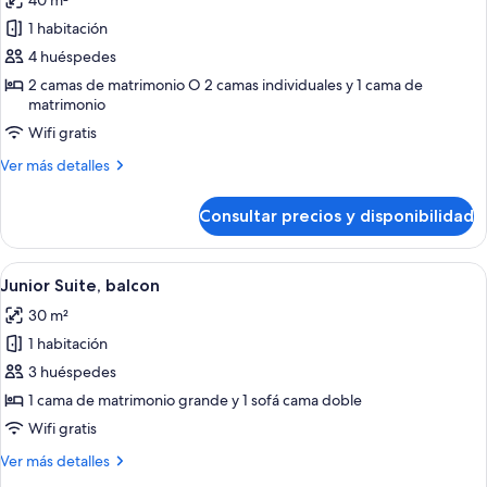
40 m²
las
1 habitación
fotos
de
4 huéspedes
Habitación
2 camas de matrimonio O 2 camas individuales y 1 cama de
matrimonio
familiar,
habitaciones
Wifi gratis
comunicadas
Más
Ver más detalles
detalles
de
Consultar precios y disponibilidad
Habitación
familiar,
habitaciones
Abrir
Una habitación de hotel moderna con 
6
comunicadas
Junior Suite, balcon
todas
30 m²
las
1 habitación
fotos
de
3 huéspedes
Junior
1 cama de matrimonio grande y 1 sofá cama doble
Suite,
Wifi gratis
balcon
Más
Ver más detalles
detalles