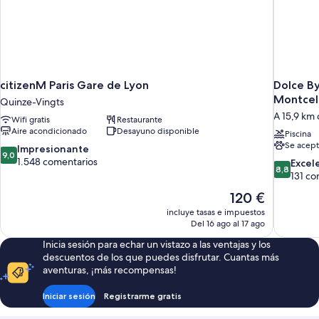
citizenM Paris Gare de Lyon
Dolce B
Montcel
Quinze-Vingts
A 15,9 km 
Wifi gratis
Restaurante
Aire acondicionado
Desayuno disponible
Piscina
Se acept
9.0
Impresionante
9,0
sobre
1.548 comentarios
8.8
Excel
8,8
10,
sobre
131 co
Impresionante,
10,
El
120 €
1.548 comentarios
Excelente
precio
incluye tasas e impuestos
131 comen
actual
Del 16 ago al 17 ago
es
Inicia sesión para echar un vistazo a las ventajas y los
de
descuentos de los que puedes disfrutar. Cuantas más
120 €
aventuras, ¡más recompensas!
Iniciar sesión
Registrarme gratis