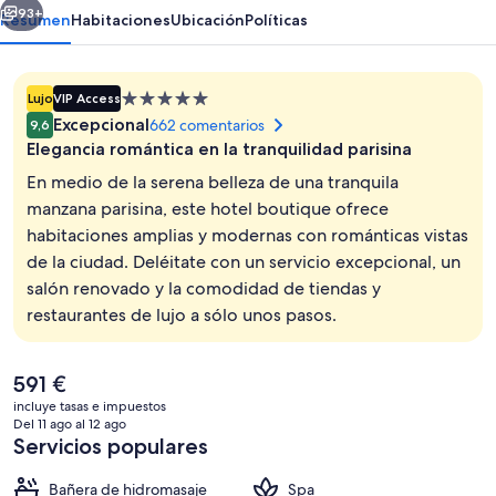
Royal
93+
Resumen
Habitaciones
Ubicación
Políticas
Alojamiento
Lujo
VIP Access
de
Excepcional
662 comentarios
9,6
5.0 estrellas
Elegancia romántica en la tranquilidad parisina
En medio de la serena belleza de una tranquila
manzana parisina, este hotel boutique ofrece
habitaciones amplias y modernas con románticas vistas
Suite Rooftop | Terraza o patio
de la ciudad. Deléitate con un servicio excepcional, un
salón renovado y la comodidad de tiendas y
restaurantes de lujo a sólo unos pasos.
El
591 €
precio
incluye tasas e impuestos
actual
Del 11 ago al 12 ago
es
Servicios populares
de
591 €
Bañera de hidromasaje
Spa