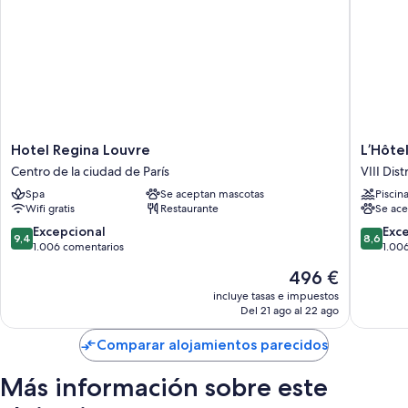
Hotel
L’Hôtel
Hotel Regina Louvre
L’Hôtel
Regina
du
Centro de la ciudad de París
VIII Dist
Louvre
Collecti
Spa
Se aceptan mascotas
Piscin
Centro
Paris
Wifi gratis
Restaurante
Se ace
de
VIII
la
Distrito
9.4
8.6
Excepcional
Exc
9,4
8,6
ciudad
sobre
sobre
1.006 comentarios
1.00
de
10,
10,
El
496 €
París
Excepcional,
Excelent
precio
1.006 comentarios
1.006 c
incluye tasas e impuestos
actual
Del 21 ago al 22 ago
es
de
Comparar alojamientos parecidos
496 €
Más información sobre este