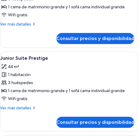
Suite,
1 cama de matrimonio grande y 1 sofá cama individual grande
balcón
Wifi gratis
Más
Ver más detalles
detalles
de
Consultar precios y disponibilidad
Suite,
balcón
Abrir
Una sala de estar moderna con un sofá
6
Junior Suite Prestige
todas
44 m²
las
1 habitación
fotos
de
3 huéspedes
Junior
1 cama de matrimonio grande y 1 sofá cama individual grande
Suite
Wifi gratis
Prestige
Más
Ver más detalles
detalles
de
Consultar precios y disponibilidad
Junior
Suite
Prestige
Habitación de hotel con cama, televis