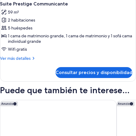
Abrir
4
Suite Prestige Communicante
todas
59 m²
las
2 habitaciones
fotos
de
5 huéspedes
Suite
1 cama de matrimonio grande, 1 cama de matrimonio y 1 sofá cama
individual grande
Prestige
Communicante
Wifi gratis
Más
Ver más detalles
detalles
de
Consultar precios y disponibilidad
Suite
Prestige
Communicante
Puede que también te interese...
citizenM Paris Gare de Lyon
Dolce By
Anuncio
Anuncio