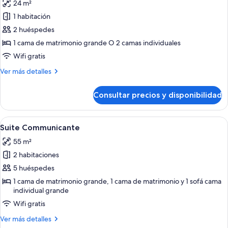
24 m²
las
1 habitación
fotos
de
2 huéspedes
Habitación
1 cama de matrimonio grande O 2 camas individuales
ejecutiva
Wifi gratis
Más
Ver más detalles
detalles
de
Consultar precios y disponibilidad
Habitación
ejecutiva
Abrir
Un dormitorio moderno con una cama 
3
Suite Communicante
todas
55 m²
las
2 habitaciones
fotos
de
5 huéspedes
Suite
1 cama de matrimonio grande, 1 cama de matrimonio y 1 sofá cama
individual grande
Communicante
Wifi gratis
Más
Ver más detalles
detalles