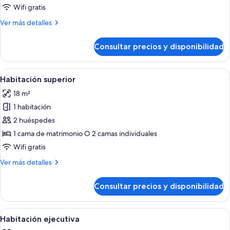
superior,
Wifi gratis
balcón
Más
Ver más detalles
detalles
de
Consultar precios y disponibilidad
Habitación
superior,
balcón
Abrir
Una habitación de hotel con cama, mesi
2
Habitación superior
todas
18 m²
las
1 habitación
fotos
de
2 huéspedes
Habitación
1 cama de matrimonio O 2 camas individuales
superior
Wifi gratis
Más
Ver más detalles
detalles
de
Consultar precios y disponibilidad
Habitación
superior
Abrir
Habitación ejecutiva | Ropa de cama d
3
Habitación ejecutiva
todas