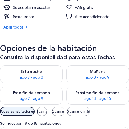
Se aceptan mascotas
Wifi gratis
Restaurante
Aire acondicionado
Abrir todos
Opciones de la habitación
Consulta la disponibilidad para estas fechas
Consulta la disponibilidad para esta noche, ago 7 - ago 8
Consulta la disponibilidad pa
Esta noche
Mañana
ago 7 - ago 8
ago 8 - ago 9
Consulta la disponibilidad para este fin de semana, ago 7 - ag
Consulta la disponibilidad par
Este fin de semana
Próximo fin de semana
ago 7 - ago 9
ago 14 - ago 16
Filtros
Todas las habitaciones
1 cama
2 camas
3 camas o más
disponibles
para
Se muestran 18 de 18 habitaciones
las