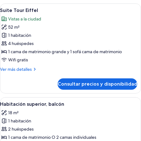
Abrir
Una sala de estar moderna con un sof
7
Suite Tour Eiffel
todas
Vistas a la ciudad
las
52 m²
fotos
de
1 habitación
Suite
4 huéspedes
Tour
1 cama de matrimonio grande y 1 sofá cama de matrimonio
Eiffel
Wifi gratis
Más
Ver más detalles
detalles
de
Consultar precios y disponibilidad
Suite
Tour
Eiffel
Abrir
Habitación de hotel con una cama gran
5
Habitación superior, balcón
todas
18 m²
las
1 habitación
fotos
de
2 huéspedes
Habitación
1 cama de matrimonio O 2 camas individuales