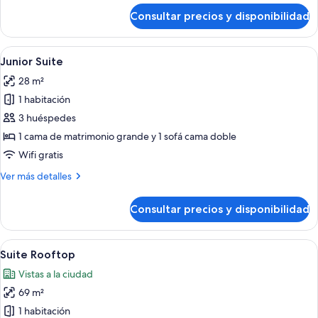
de
Consultar precios y disponibilidad
Junior
Suite,
balcon
Abrir
Una habitación de hotel con cama, sofá
4
Junior Suite
todas
28 m²
las
1 habitación
fotos
de
3 huéspedes
Junior
1 cama de matrimonio grande y 1 sofá cama doble
Suite
Wifi gratis
Más
Ver más detalles
detalles
de
Consultar precios y disponibilidad
Junior
Suite
Abrir
Un dormitorio con una cama grande, un
9
Suite Rooftop
todas
Vistas a la ciudad
las
69 m²
fotos
de
1 habitación