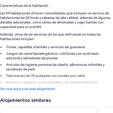
Características de la habitación
Las 59 habitaciones ofrecen comodidades que incluyen un servicio de
habitaciones las 24 horas y sábanas de alta calidad, además de algunos
detalles adicionales, como cartas de almohadas y cajas fuertes con
capacidad para un portátil.
Además, otros de los servicios de los que disfrutarás en todas las
habitaciones incluyen:
Tronas, zapatillas infantiles y servicios de guardería
Juegos de cama hipoalergénicos, colchones con acolchado
adicional y edredones de plumas
Artículos de higiene personal de diseño, albornoces infantiles y
secadores de pelo
Televisiones de 30 pulgadas con canales por cable
Armarios o roperos, cunas gratuitas y hervidores eléctricos
Ver más acerca de este alojamiento
Alojamientos similares
Hotel Regina Louvre
L’Hôtel 