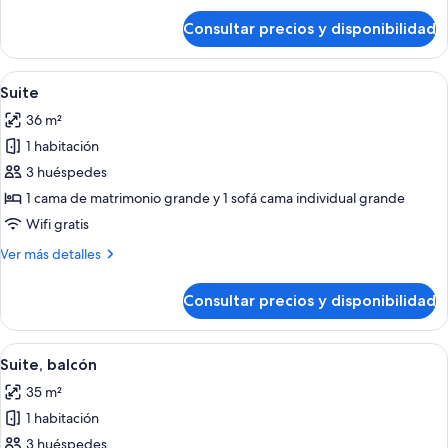
de
Consultar precios y disponibilidad
Suite
Communicante
Abrir
Un dormitorio moderno con una cama 
3
Suite
todas
36 m²
las
1 habitación
fotos
de
3 huéspedes
Suite
1 cama de matrimonio grande y 1 sofá cama individual grande
Wifi gratis
Más
Ver más detalles
detalles
de
Consultar precios y disponibilidad
Suite
Abrir
Un dormitorio moderno con una cama g
6
Suite, balcón
todas
35 m²
las
1 habitación
fotos
de
3 huéspedes