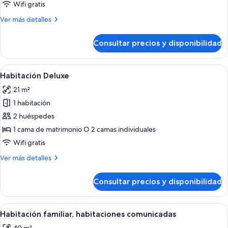
Wifi gratis
fotos
de
Más
Ver más detalles
detalles
Habitación
de
Consultar precios y disponibilidad
Habitación
Abrir
Habitación de hotel con cama, mesitas d
3
Habitación Deluxe
todas
21 m²
las
1 habitación
fotos
de
2 huéspedes
Habitación
1 cama de matrimonio O 2 camas individuales
Deluxe
Wifi gratis
Más
Ver más detalles
detalles
de
Consultar precios y disponibilidad
Habitación
Deluxe
Abrir
Pasillo de hotel con una puerta marc
2
Habitación familiar, habitaciones comunicadas
todas