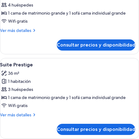
Suite
4 huéspedes
Rooftop
1 cama de matrimonio grande y 1 sofá cama individual grande
Wifi gratis
Más
Ver más detalles
detalles
de
Consultar precios y disponibilidad
Suite
Rooftop
Abrir
Un dormitorio moderno con una cama gr
5
Suite Prestige
todas
36 m²
las
1 habitación
fotos
de
3 huéspedes
Suite
1 cama de matrimonio grande y 1 sofá cama individual grande
Prestige
Wifi gratis
Más
Ver más detalles
detalles
de
Consultar precios y disponibilidad
Suite
Prestige