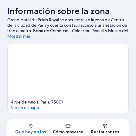
Información sobre la zona
Grand Hotel du Palais Royal se encuentra en la zona de Centro
de la ciudad de París y cuenta con fácil acceso a una estación de
tren o metro. Bolsa de Comercio - Colección Pinault y Museo del
Louvre son lugares de visita obligada para los aficionados a la
Mostrar más
cultura; añádelos a tu itinerario junto con Palais Royal y Catedral
de Notre Dame. También merece la pena acercarse a Ópera
Garnier y Museo de Orsay.
Ver guía de viaje de París
4 rue de Valois, Paris, 75001
Ver en el mapa
Mapa
Qué hay en los
Cómo moverse
Restaurantes