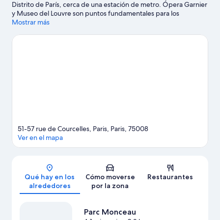
Distrito de París, cerca de una estación de metro. Ópera Garnier
y Museo del Louvre son puntos fundamentales para los
aficionados a la cultura; si lo tuyo son las compras, no olvides
Mostrar más
visitar Rue du Faubourg Saint-Honoré y Rue de Rivoli. También
merece la pena acercarse a Museo Jacquemart-André y
Campos Elíseos.
Ver guía de viaje de París
51-57 rue de Courcelles, Paris, Paris, 75008
Ver en el mapa
Mapa
Qué hay en los
Cómo moverse
Restaurantes
alrededores
por la zona
Parc Monceau