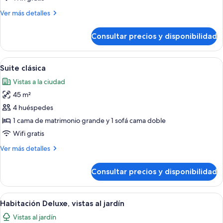
2
Más
Ver más detalles
camas
detalles
dobles
de
Consultar precios y disponibilidad
Habitación
cuádruple
Deluxe,
Abrir
Una habitación de hotel moderna con un
6
2
Suite clásica
todas
camas
Vistas a la ciudad
dobles
las
45 m²
fotos
de
4 huéspedes
Suite
1 cama de matrimonio grande y 1 sofá cama doble
clásica
Wifi gratis
Más
Ver más detalles
detalles
de
Consultar precios y disponibilidad
Suite
clásica
Abrir
Una habitación de hotel con una cama g
5
Habitación Deluxe, vistas al jardín
todas
Vistas al jardín
las