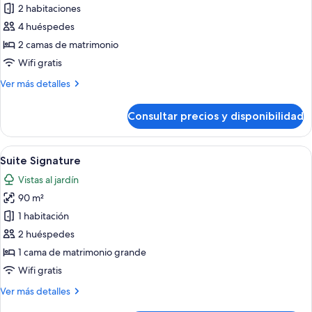
de
2 habitaciones
Apartamento
4 huéspedes
(Triomphe)
2 camas de matrimonio
Wifi gratis
Más
Ver más detalles
detalles
de
Consultar precios y disponibilidad
Apartamento
(Triomphe)
Abrir
Una habitación de hotel moderna con
12
Suite Signature
todas
Vistas al jardín
las
90 m²
fotos
de
1 habitación
Suite
2 huéspedes
Signature
1 cama de matrimonio grande
Wifi gratis
Más
Ver más detalles
detalles