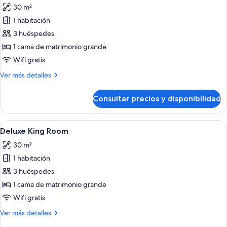
30 m²
fotos
de
1 habitación
Habitación
3 huéspedes
Deluxe,
1 cama de matrimonio grande
vistas
Wifi gratis
al
Más
Ver más detalles
jardín
detalles
de
Consultar precios y disponibilidad
Habitación
Deluxe,
vistas
Abrir
Habitación de hotel con una cama gran
5
al
Deluxe King Room
todas
jardín
30 m²
las
1 habitación
fotos
de
3 huéspedes
Deluxe
1 cama de matrimonio grande
King
Wifi gratis
Room
Más
Ver más detalles
detalles