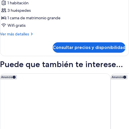
de
1 habitación
Habitación
3 huéspedes
estándar
1 cama de matrimonio grande
Wifi gratis
Más
Ver más detalles
detalles
de
Consultar precios y disponibilidad
Habitación
estándar
Puede que también te interese...
Nest Hotel Paris la Défense - MGallery Collection
Dolce By
Anuncio
Anuncio