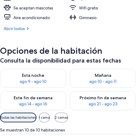
Se aceptan mascotas
Wifi gratis
Aire acondicionado
Gimnasio
Abrir todos
Opciones de la habitación
Consulta la disponibilidad para estas fechas
Consulta la disponibilidad para esta noche, ago 9 - ago 10
Consulta la disponibilidad par
Esta noche
Mañana
ago 9 - ago 10
ago 10 - ago 11
Consulta la disponibilidad para este fin de semana, ago 14 - a
Consulta la disponibilidad par
Este fin de semana
Próximo fin de semana
ago 14 - ago 16
ago 21 - ago 23
Filtros
Todas las habitaciones
1 cama
2 camas
disponibles
para
Se muestran 10 de 10 habitaciones
las