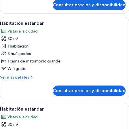
de
Consultar precios y disponibilidad
Suite
Signature
Abrir
Una habitación de hotel moderna con 
5
Habitación estándar
todas
Vistas a la ciudad
las
30 m²
fotos
de
1 habitación
Habitación
3 huéspedes
estándar
1 cama de matrimonio grande
Wifi gratis
Más
Ver más detalles
detalles
de
Consultar precios y disponibilidad
Habitación
estándar
Abrir
Una habitación de hotel moderna con 
7
Habitación estándar
todas
Vistas a la ciudad
las
30 m²
fotos