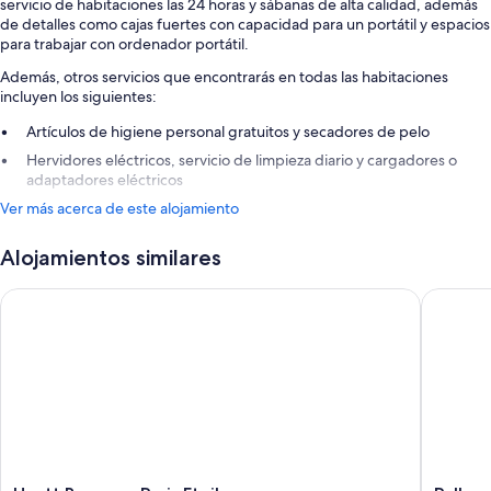
servicio de habitaciones las 24 horas y sábanas de alta calidad, además
de detalles como cajas fuertes con capacidad para un portátil y espacios
para trabajar con ordenador portátil.
Además, otros servicios que encontrarás en todas las habitaciones
incluyen los siguientes:
Artículos de higiene personal gratuitos y secadores de pelo
Hervidores eléctricos, servicio de limpieza diario y cargadores o
adaptadores eléctricos
Ver más acerca de este alojamiento
Alojamientos similares
Hyatt Regency Paris Etoile
Pullman P
Hyatt
Pullman