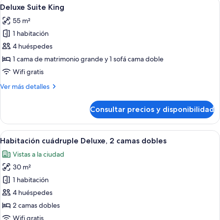
Abrir
Una habitación de hotel moderna con un
6
Deluxe Suite King
habitaciones
todas
55 m²
las
1 habitación
fotos
de
4 huéspedes
Deluxe
1 cama de matrimonio grande y 1 sofá cama doble
Suite
Wifi gratis
King
Más
Ver más detalles
detalles
de
Consultar precios y disponibilidad
Deluxe
Suite
King
Abrir
Una habitación de hotel con dos camas, 
6
Habitación cuádruple Deluxe, 2 camas dobles
todas
Vistas a la ciudad
las
30 m²
fotos
de
1 habitación
Habitación
4 huéspedes
cuádruple
2 camas dobles
Deluxe,
Wifi gratis