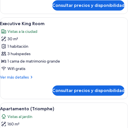
de
Consultar precios y disponibilidad
Deluxe
King
Room
Abrir
Habitación de hotel con una cama grand
7
Executive King Room
todas
Vistas a la ciudad
las
30 m²
fotos
de
1 habitación
Executive
3 huéspedes
King
1 cama de matrimonio grande
Room
Wifi gratis
Más
Ver más detalles
detalles
de
Consultar precios y disponibilidad
Executive
King
Room
Abrir
Un dormitorio con una cama grande, u
9
Apartamento (Triomphe)
todas
Vistas al jardín
las
160 m²
fotos