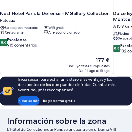
Nest Hotel Paris la Défense - MGallery Collection
Dolce B
Montcel
Puteaux
A 15,9 km 
Se aceptan mascotas
Wifi gratis
Restaurante
Aire acondicionado
Piscina
Se acept
8.6
Excelente
8,6
sobre
915 comentarios
8.8
Excel
8,8
10,
sobre
132 c
Excelente,
10,
El
177 €
915 comentarios
Excelente
precio
incluye tasas e impuestos
132 comen
actual
Del 14 ago al 15 ago
es
Inicia sesión para echar un vistazo a las ventajas y los
de
descuentos de los que puedes disfrutar. Cuantas más
177 €
aventuras, ¡más recompensas!
Iniciar sesión
Registrarme gratis
Información sobre la zona
L’Hôtel du Collectionneur Paris se encuentra en el barrio VIII