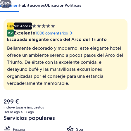
97+
Resumen
Habitaciones
Ubicación
Políticas
Alojamiento
Lujo
VIP Access
de
Excelente
1008 comentarios
8,6
5.0 estrellas
Escapada elegante cerca del Arco del Triunfo
Bellamente decorado y moderno, este elegante hotel
ofrece un ambiente sereno a pocos pasos del Arco del
Triunfo. Deléitate con la excelente comida, el
Exterior
desayuno bufé y las maravillosas excursiones
organizadas por el conserje para una estancia
verdaderamente memorable.
El
299 €
precio
incluye tasas e impuestos
actual
Del 16 ago al 17 ago
es
Servicios populares
de
299 €
Piscina
Spa