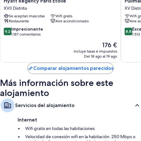
Hyatt Regency Paris Etoile
Pullman
Regency
Paris
XVII Distrito
XV Distr
Paris
Tour
Se aceptan mascotas
Wifi gratis
Wifi gr
Etoile
Eiffel
Restaurante
Aire acondicionado
Aire a
XVII
XV
Distrito
Distrito
9.2
8.8
Impresionante
Exc
9,2
8,8
sobre
sobre
1.187 comentarios
1.513
10,
10,
El
176 €
Impresionante,
Excelent
precio
1.187 comentarios
1.513 co
incluye tasas e impuestos
actual
Del 18 ago al 19 ago
es
de
Comparar alojamientos parecidos
176 €
Más información sobre este
alojamiento
Servicios del alojamiento
Internet
Wifi gratis en todas las habitaciones
Velocidad de conexión wifi en la habitación: 250 Mbps o